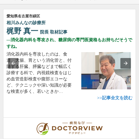
愛知県名古屋市緑区
相川みんなの診療所
梶野 真一
院長
取材記事
消化器内科を専攻され、糖尿病の専門医資格もお持ちだそうで
すね。
消化器内科を専攻したのは、食
道、大腸、胃という消化管と、付
随する肝臓、膵臓などまで幅広く
診療する科で、内視鏡検査をはじ
め血管造影検査や腹部エコーな
ど、テクニックや深い知識が必要
な検査が多く、若いときか…
>>記事全文を読む