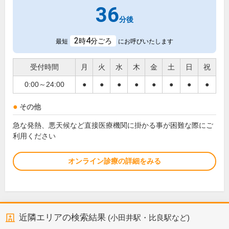
36
分後
2
4
時
分ごろ
最短
にお呼びいたします
受付時間
月
火
水
木
金
土
日
祝
0:00～24:00
●
●
●
●
●
●
●
●
その他
急な発熱、悪天候など直接医療機関に掛かる事が困難な際にご
利用ください
オンライン診療の詳細をみる
近隣エリアの検索結果
(小田井駅・比良駅など)