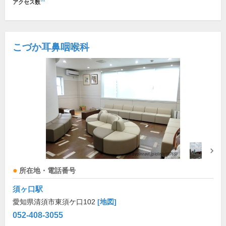
アクセス数
こづか耳鼻咽喉科
所在地・電話番号
須ヶ口駅
愛知県清須市東須ケ口102
[地図]
052-408-3055