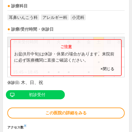
診療科目
耳鼻いんこう科
アレルギー科
小児科
診療/受付時間・休診日
外来受付時間
月
火
水
木
金
土
日
祝
8:45～12:00
●
●
●
●
●
お盆(8月中旬)は休診・休業の場合があります。来院前
に必ず医療機関に直接ご確認ください。
14:00～16:00
●
×閉じる
15:45～18:45
●
●
●
●
木、日、祝
休診日:
初診受付
この医院の詳細をみる
※
アクセス数