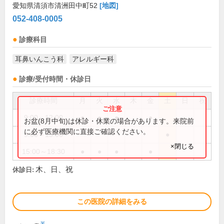
愛知県清須市清洲田中町52
[地図]
052-408-0005
診療科目
耳鼻いんこう科
アレルギー科
診療/受付時間・休診日
診療時間
月
火
水
木
金
土
日
祝
9:00～12:00
●
●
●
●
お盆(8月中旬)は休診・休業の場合があります。来院前
に必ず医療機関に直接ご確認ください。
9:00～13:00
●
×閉じる
15:00～18:30
●
●
●
●
木、日、祝
休診日:
この医院の詳細をみる
※