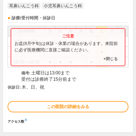
耳鼻いんこう科
小児耳鼻いんこう科
診療/受付時間・休診日
診療時間
月
火
水
木
金
土
日
祝
9:00～12:00
●
●
●
●
お盆(8月中旬)は休診・休業の場合があります。来院前
に必ず医療機関に直接ご確認ください。
9:00～13:00
●
×閉じる
15:00～18:30
●
●
●
●
土曜日は13:00まで
備考:
受付は診療終了15分前まで
木、日、祝
休診日:
この医院の詳細をみる
※
アクセス数