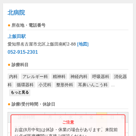
北病院
所在地・電話番号
上飯田駅
愛知県名古屋市北区上飯田南町2-88
[地図]
052-915-2301
診療科目
内科
アレルギー科
精神科
神経内科
呼吸器科
消化器
科
循環器科
小児科
整形外科
耳鼻いんこう科
...
もっと見る
診療/受付時間・休診日
診療時間
月
火
水
木
金
土
日
祝
9:00～11:30
●
●
●
●
●
●
お盆(8月中旬)は休診・休業の場合があります。来院前
に必ず医療機関に直接ご確認ください。