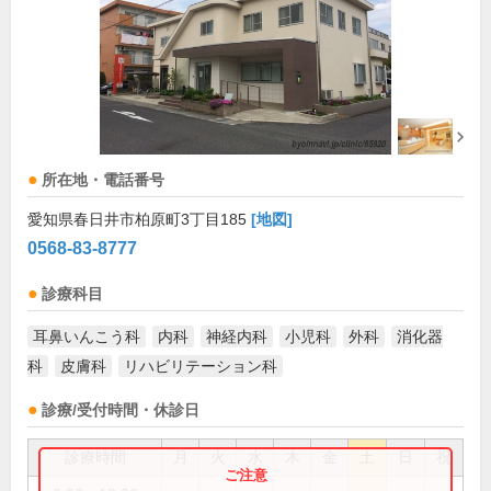
所在地・電話番号
愛知県春日井市柏原町3丁目185
[地図]
0568-83-8777
診療科目
耳鼻いんこう科
内科
神経内科
小児科
外科
消化器
科
皮膚科
リハビリテーション科
診療/受付時間・休診日
診療時間
月
火
水
木
金
土
日
祝