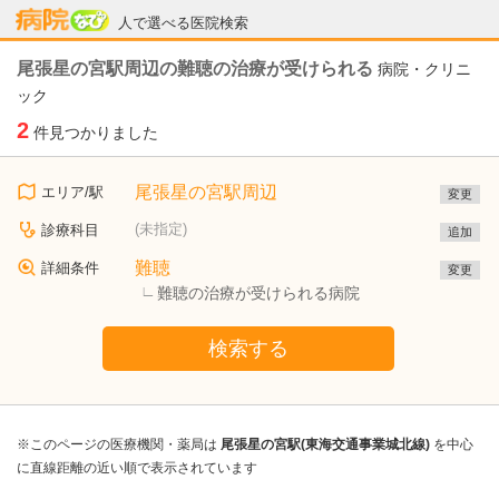
病院なび
人で選べる医院検索
尾張星の宮駅周辺の難聴の治療が受けられる
病院・クリニ
ック
2
件見つかりました
尾張星の宮駅周辺
エリア/駅
変更
(未指定)
診療科目
追加
難聴
詳細条件
変更
難聴の治療が受けられる病院
検索する
※このページの医療機関・薬局は
尾張星の宮駅(東海交通事業城北線)
を中心
に直線距離の近い順で表示されています