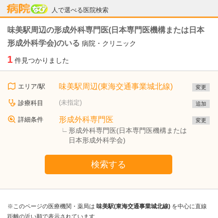
病院なび
人で選べる医院検索
味美駅周辺の形成外科専門医(日本専門医機構または日本
形成外科学会)のいる
病院・クリニック
1
件見つかりました
味美駅周辺(東海交通事業城北線)
エリア/駅
変更
(未指定)
診療科目
追加
形成外科専門医
詳細条件
変更
形成外科専門医(日本専門医機構または
日本形成外科学会)
検索する
※このページの医療機関・薬局は
味美駅(東海交通事業城北線)
を中心に直線
距離の近い順で表示されています