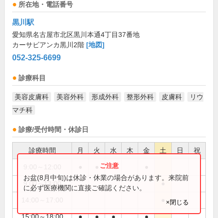
所在地・電話番号
黒川駅
愛知県名古屋市北区黒川本通4丁目37番地
カーサビアンカ黒川2階
[地図]
052-325-6699
診療科目
美容皮膚科
美容外科
形成外科
整形外科
皮膚科
リウ
マチ科
診療/受付時間・休診日
診療時間
月
火
水
木
金
土
日
祝
9:00～12:00
●
●
●
●
お盆(8月中旬)は休診・休業の場合があります。来院前
9:00～13:00
●
に必ず医療機関に直接ご確認ください。
14:00～17:00
●
×閉じる
15:00～18:00
●
●
●
●