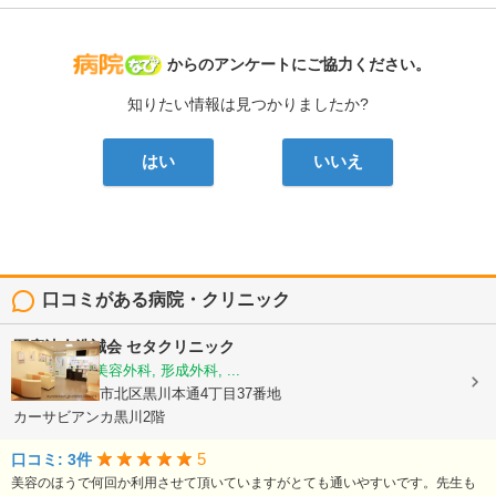
病院なび
からのアンケートにご協力ください。
知りたい情報は見つかりましたか?
はい
いいえ
口コミがある病院・クリニック
医療法人浩誠会
セタクリニック
美容皮膚科, 美容外科, 形成外科, ...
愛知県名古屋市北区黒川本通4丁目37番地
カーサビアンカ黒川2階
5
口コミ: 3件
美容のほうで何回か利用させて頂いていますがとても通いやすいです。先生も