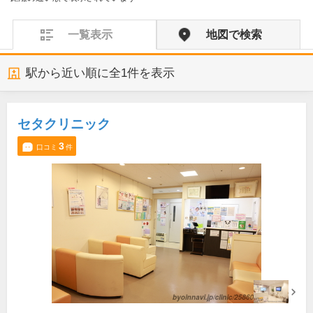
一覧表示
地図で検索
駅から近い順に全
1
件を表示
セタクリニック
3
口コミ
件