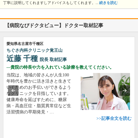
丁寧に説明してくれますしアドバイスもしてくれます。...
続きを読む
【病院なびドクタビュー】ドクター取材記事
愛知県名古屋市千種区
ちぐさ内科クリニック覚王山
近藤 千種
院長
取材記事
貴院の特長や力を入れている診療を教えてください。
当院は、地域の皆さんが人生100
年時代を豊かに活き活きと生きて
いくためのお手伝いができるよう
なクリニックを目指しています。
健康寿命を延ばすために、糖尿
病・高血圧症・脂質異常症など生
活習慣病の早期発見・…
>>記事全文を読む