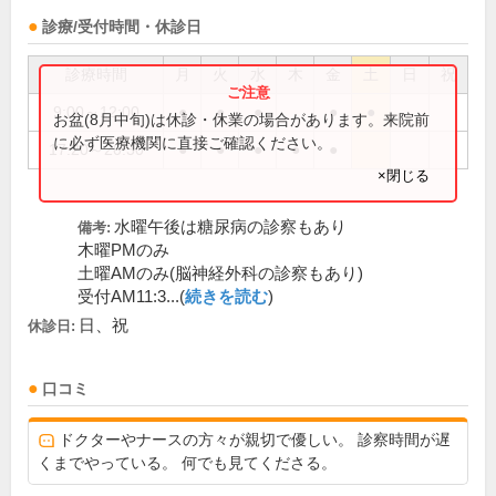
診療/受付時間・休診日
診療時間
月
火
水
木
金
土
日
祝
9:00～12:00
●
●
●
●
●
お盆(8月中旬)は休診・休業の場合があります。来院前
に必ず医療機関に直接ご確認ください。
17:20～20:30
●
●
●
●
●
×閉じる
水曜午後は糖尿病の診察もあり
備考:
木曜PMのみ
土曜AMのみ(脳神経外科の診察もあり)
受付AM11:3...(
続きを読む
)
日、祝
休診日:
口コミ
ドクターやナースの方々が親切で優しい。 診察時間が遅
くまでやっている。 何でも見てくださる。