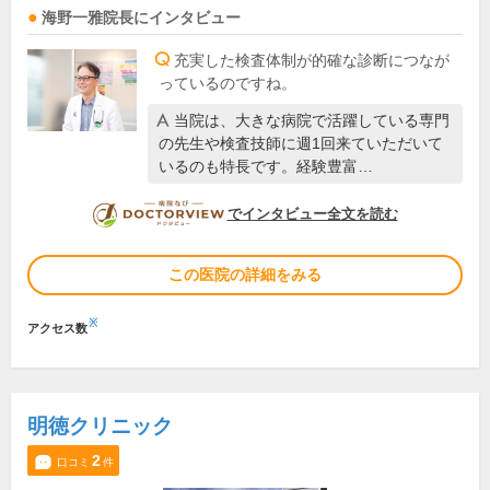
海野一雅
院長
にインタビュー
充実した検査体制が的確な診断につなが
っているのですね。
当院は、大きな病院で活躍している専門
の先生や検査技師に週1回来ていただいて
いるのも特長です。経験豊富…
DOCTORVIEW
でインタビュー全文を読む
この医院の詳細をみる
※
アクセス数
明徳クリニック
2
口コミ
件