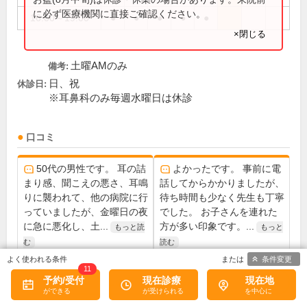
に必ず医療機関に直接ご確認ください。
16:00～19:00
●
●
●
●
●
×閉じる
土曜AMのみ
備考:
日、祝
休診日:
※耳鼻科のみ毎週水曜日は休診
口コミ
50代の男性です。 耳の詰
よかったです。 事前に電
まり感、聞こえの悪さ、耳鳴
話してからかかりましたが、
りに襲われて、他の病院に行
待ち時間も少なく先生も丁寧
っていましたが、金曜日の夜
でした。 お子さんを連れた
に急に悪化し、土...
方が多い印象です。...
もっと読
もっと
む
読む
条件変更
11
予約/受付
現在診療
現在地
この医院の詳細をみる