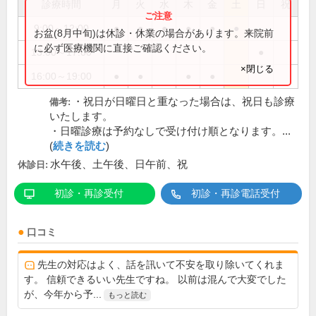
診療時間
月
火
水
木
金
土
日
祝
9:00～12:00
●
●
●
●
●
●
お盆(8月中旬)は休診・休業の場合があります。来院前
に必ず医療機関に直接ご確認ください。
13:00～17:00
●
×閉じる
16:00～19:00
●
●
●
●
・祝日が日曜日と重なった場合は、祝日も診療
備考:
いたします。
・日曜診療は予約なしで受け付け順となります。...
(
続きを読む
)
水午後、土午後、日午前、祝
休診日:
初診・再診受付
初診・再診電話受付
口コミ
先生の対応はよく、話を訊いて不安を取り除いてくれま
す。 信頼できるいい先生ですね。 以前は混んで大変でした
が、今年から予...
もっと読む