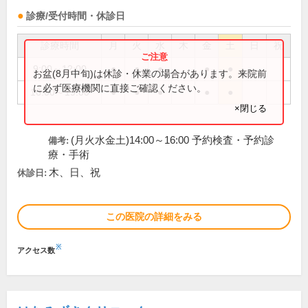
診療/受付時間・休診日
診療時間
月
火
水
木
金
土
日
祝
9:00～12:00
●
●
●
●
●
お盆(8月中旬)は休診・休業の場合があります。来院前
に必ず医療機関に直接ご確認ください。
16:00～19:00
●
●
●
●
●
×閉じる
(月火水金土)14:00～16:00 予約検査・予約診
備考:
療・手術
木、日、祝
休診日:
この医院の詳細をみる
※
アクセス数