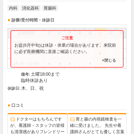
内科
消化器科
胃腸科
診療/受付時間・休診日
診療時間
月
火
水
木
金
土
日
祝
9:00～12:00
●
●
●
●
●
お盆(8月中旬)は休診・休業の場合があります。来院前
に必ず医療機関に直接ご確認ください。
16:30～18:00
●
×閉じる
16:30～19:00
●
●
●
●
土曜18:00まで
備考:
臨時休診あり
木、日、祝
休診日:
口コミ
ドクターはもちろんです
胃と腸の内視鏡検査を一
が、看護師・スタッフの皆様
緒に受けました。 先生や看
も清潔感がありフレンドリー
護師さんがとても優しく言葉