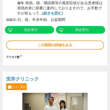
発熱、咳、咽頭痛等の風邪症状がある患者様は
備考:
発熱外来に順番に案内しておりますので、お手数で
すが前もって...(
続きを読む
)
日、祝、年末年始、お盆期間
休診日:
初診受付
再診受付
この医院の詳細をみる
※
アクセス数
安井クリニック
3
口コミ
件