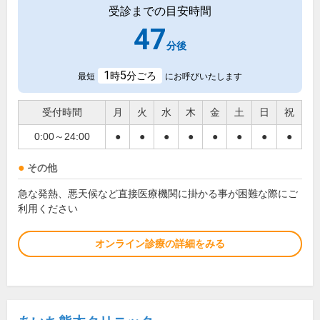
受診までの目安時間
47
分後
1
5
時
分ごろ
最短
にお呼びいたします
受付時間
月
火
水
木
金
土
日
祝
0:00～24:00
●
●
●
●
●
●
●
●
その他
急な発熱、悪天候など直接医療機関に掛かる事が困難な際にご
利用ください
オンライン診療の詳細をみる