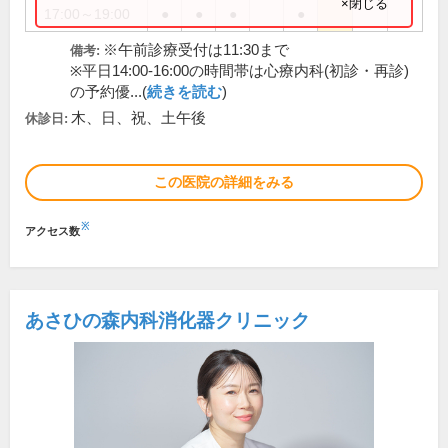
×閉じる
17:00～19:00
●
●
●
●
※午前診療受付は11:30まで
備考:
※平日14:00-16:00の時間帯は心療内科(初診・再診)
の予約優...(
続きを読む
)
木、日、祝、土午後
休診日:
この医院の詳細をみる
※
アクセス数
あさひの森内科消化器クリニック