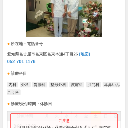
所在地・電話番号
愛知県名古屋市名東区名東本通4丁目26
[地図]
052-701-1176
診療科目
内科
外科
胃腸科
整形外科
皮膚科
肛門科
耳鼻いん
こう科
診療/受付時間・休診日
診療時間
月
火
水
木
金
土
日
祝
9:00～12:00
●
●
●
●
●
●
お盆(8月中旬)は休診・休業の場合があります。来院前