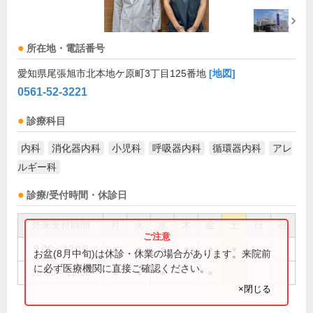
所在地・電話番号
愛知県尾張旭市北本地ケ原町3丁目125番地
[地図]
0561-52-3221
診療科目
内科
消化器内科
小児科
呼吸器内科
循環器内科
アレ
ルギー科
診療/受付時間・休診日
外来受付時間
月
火
水
木
金
土
日
祝
9:00～12:10
●
●
●
●
●
●
お盆(8月中旬)は休診・休業の場合があります。来院前
に必ず医療機関に直接ご確認ください。
16:30～19:00
●
●
●
●
×閉じる