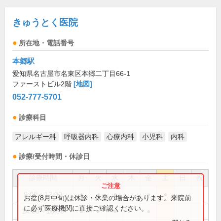
きゅうとく医院
所在地・電話番号
本郷駅
愛知県名古屋市名東区本郷二丁目66-1
ファーストビル2階
[地図]
052-777-5701
診療科目
アレルギー科
呼吸器内科
心療内科
小児科
内科
診療/受付時間・休診日
診療時間
月
火
水
木
金
土
日
祝
9:00～12:00
●
●
●
●
●
お盆(8月中旬)は休診・休業の場合があります。来院前
に必ず医療機関に直接ご確認ください。
14:00～16:00
●
●
●
●