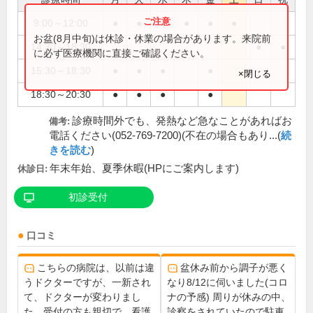
9:00～12:00
●
●
●
●
●
●
お盆(8月中旬)は休診・休業の場合があります。来院前
14:30～18:30
●
●
に必ず医療機関に直接ご確認ください。
15:30～18:30
●
●
●
●
×閉じる
18:30～20:30
●
●
●
●
診療時間外でも、発熱など急なことがあればお
備考:
電話ください(052-769-7200)(不在の場合もあり...(
続
きを読む
)
年末年始、夏季休暇(HPにご案内します)
休診日:
初診受付
口コミ
こちらの病院は、以前は違
盆休み前から調子が悪く
うドクターですが、一新され
なり8/12に伺いました(コロ
て、ドクターが変わりまし
ナの予感) 周りが休みの中、
た。受付の方も親切で、看護
診察をされていたので駐車