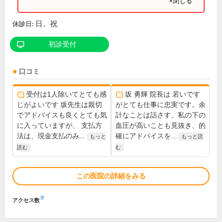
×閉じる
日、祝
休診日:
初診受付
口コミ
受付は1人除いてとても感
坂 勇輝 院長は 若いです
じがよいです 坂先生は親切
がとても仕事に忠実です。余
でアドバイスも良くとても気
計なことは話さす、私の下の
に入っていますが、 支払方
血圧が高いことも見抜き、的
法は、現金支払のみ...
確にアドバイスを...
もっと
もっと読
読む
む
この医院の詳細をみる
※
アクセス数