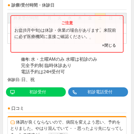
診療/受付時間・休診日
外来受付時間
月
火
水
木
金
土
日
祝
9:00～12:30
●
●
●
●
●
●
お盆(8月中旬)は休診・休業の場合があります。来院前
に必ず医療機関に直接ご確認ください。
16:00～19:00
●
●
●
●
×閉じる
水・土曜AMのみ 水曜は初診のみ
備考:
完全予約制 臨時休診あり
電話予約は24H受付可
日、祝
休診日:
初診受付
初診電話受付
口コミ
体調が良くならないので、病院を変えよう思い、予約を
とりました。やはり混んでいて・・思ったより先になってし