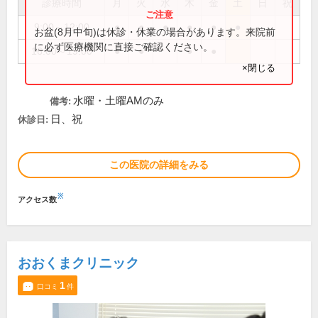
診療時間
月
火
水
木
金
土
日
祝
9:00～12:00
●
●
●
●
●
●
お盆(8月中旬)は休診・休業の場合があります。来院前
に必ず医療機関に直接ご確認ください。
16:00～19:00
●
●
●
●
×閉じる
水曜・土曜AMのみ
備考:
日、祝
休診日:
この医院の詳細をみる
※
アクセス数
おおくまクリニック
1
口コミ
件