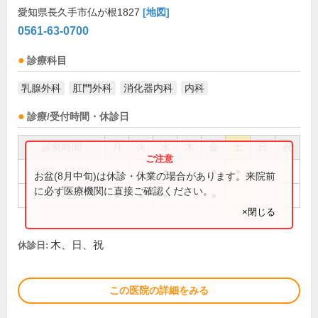
愛知県長久手市仏が根1827
[地図]
0561-63-0700
診療科目
乳腺外科
肛門外科
消化器内科
内科
診療/受付時間・休診日
診療時間
月
火
水
木
金
土
日
祝
9:00～12:00
●
●
●
●
●
お盆(8月中旬)は休診・休業の場合があります。来院前
に必ず医療機関に直接ご確認ください。
16:00～19:00
●
●
●
●
×閉じる
木、日、祝
休診日:
この医院の詳細をみる