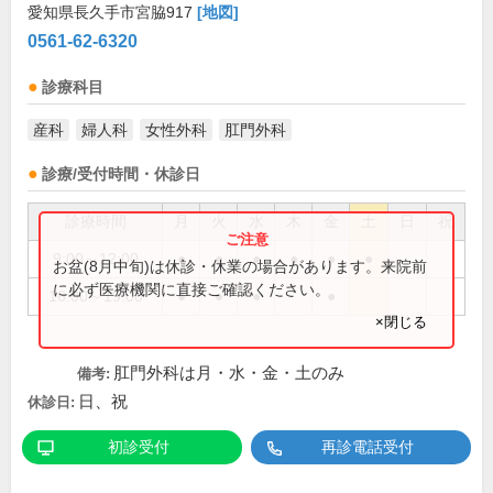
愛知県長久手市宮脇917
[地図]
0561-62-6320
診療科目
産科
婦人科
女性外科
肛門外科
診療/受付時間・休診日
診療時間
月
火
水
木
金
土
日
祝
9:00～12:00
●
●
●
●
●
●
お盆(8月中旬)は休診・休業の場合があります。来院前
に必ず医療機関に直接ご確認ください。
16:00～19:00
●
●
●
●
×閉じる
肛門外科は月・水・金・土のみ
備考:
日、祝
休診日:
初診受付
再診電話受付