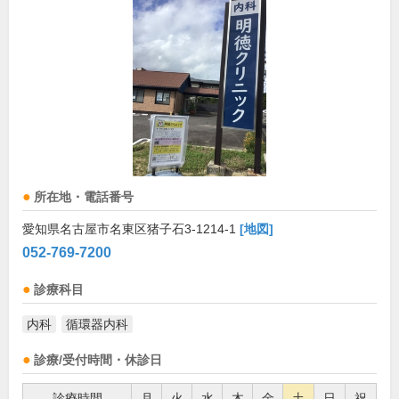
所在地・電話番号
愛知県名古屋市名東区猪子石3-1214-1
[地図]
052-769-7200
診療科目
内科
循環器内科
診療/受付時間・休診日
診療時間
月
火
水
木
金
土
日
祝