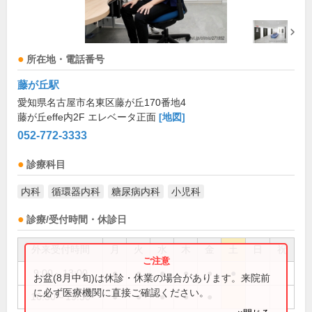
所在地・電話番号
藤が丘駅
愛知県名古屋市名東区藤が丘170番地4
藤が丘effe内2F エレベータ正面
[地図]
052-772-3333
診療科目
内科
循環器内科
糖尿病内科
小児科
診療/受付時間・休診日
外来受付時間
月
火
水
木
金
土
日
祝
9:00～13:00
●
●
●
●
●
●
お盆(8月中旬)は休診・休業の場合があります。来院前
に必ず医療機関に直接ご確認ください。
16:30～19:30
●
●
●
●
●