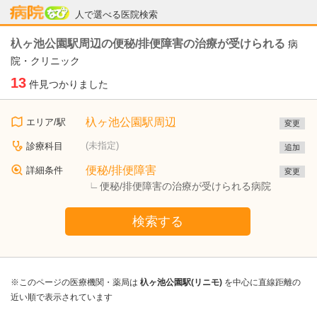
病院なび
人で選べる医院検索
杁ヶ池公園駅周辺の便秘/排便障害の治療が受けられる
病
院・クリニック
13
件見つかりました
杁ヶ池公園駅周辺
エリア/駅
変更
(未指定)
診療科目
追加
便秘/排便障害
詳細条件
変更
便秘/排便障害の治療が受けられる病院
検索する
※このページの医療機関・薬局は
杁ヶ池公園駅(リニモ)
を中心に直線距離の
近い順で表示されています