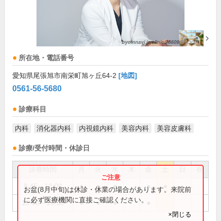
所在地・電話番号
愛知県尾張旭市南栄町旭ヶ丘64-2
[地図]
0561-56-5680
診療科目
内科
消化器内科
内視鏡内科
美容内科
美容皮膚科
診療/受付時間・休診日
診療時間
月
火
水
木
金
土
日
祝
8:45～12:00
●
●
●
●
●
お盆(8月中旬)は休診・休業の場合があります。来院前
に必ず医療機関に直接ご確認ください。
16:00～18:30
●
●
●
●
×閉じる