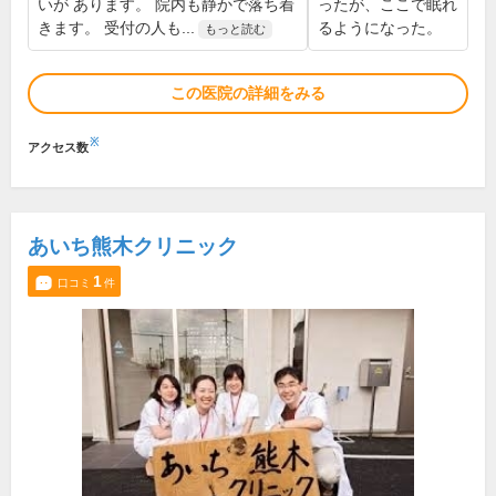
いが あります。 院内も静かで落ち着
ったが、ここで眠れ
きます。 受付の人も...
るようになった。
もっと読む
この医院の詳細をみる
※
アクセス数
あいち熊木クリニック
1
口コミ
件