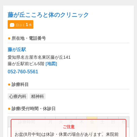
藤が丘こころと体のクリニック
1
口コミ
件
所在地・電話番号
藤が丘駅
愛知県名古屋市名東区藤が丘141
藤が丘駅前ビル5階
[地図]
052-760-5561
診療科目
心療内科
精神科
診療/受付時間・休診日
診療時間
月
火
水
木
金
土
日
祝
9:30～12:30
●
●
●
●
●
●
お盆(8月中旬)は休診・休業の場合があります。来院前