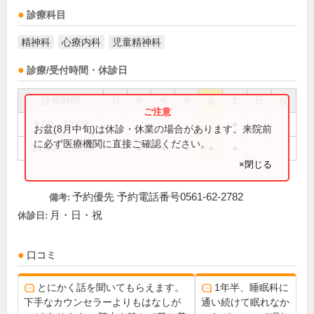
診療科目
精神科
心療内科
児童精神科
診療/受付時間・休診日
診療時間
月
火
水
木
金
土
日
祝
9:00～12:00
●
お盆(8月中旬)は休診・休業の場合があります。来院前
に必ず医療機関に直接ご確認ください。
14:00～20:00
●
●
●
●
●
×閉じる
予約優先 予約電話番号0561-62-2782
備考:
月・日・祝
休診日:
口コミ
とにかく話を聞いてもらえます。
1年半、睡眠科に
下手なカウンセラーよりもはなしが
通い続けて眠れなか