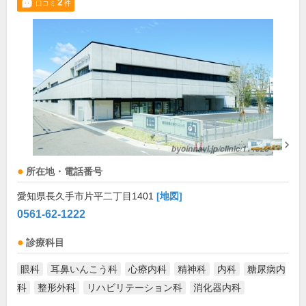
2
口コミ
件
所在地・電話番号
愛知県長久手市片平二丁目1401
[地図]
0561-62-1222
診療科目
眼科
耳鼻いんこう科
心療内科
精神科
内科
糖尿病内
科
整形外科
リハビリテーション科
消化器内科