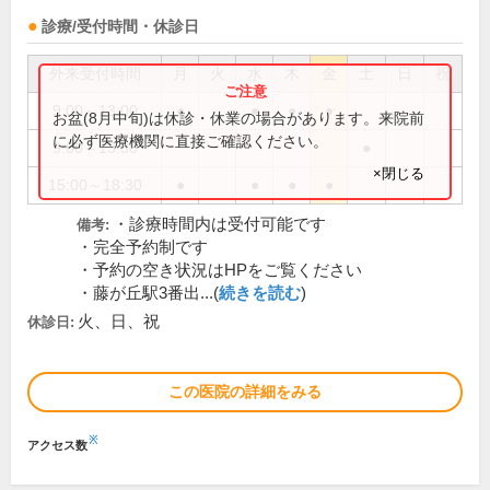
診療/受付時間・休診日
外来受付時間
月
火
水
木
金
土
日
祝
9:00～13:00
●
●
●
●
お盆(8月中旬)は休診・休業の場合があります。来院前
に必ず医療機関に直接ご確認ください。
9:00～13:30
●
×閉じる
15:00～18:30
●
●
●
●
・診療時間内は受付可能です
備考:
・完全予約制です
・予約の空き状況はHPをご覧ください
・藤が丘駅3番出...(
続きを読む
)
火、日、祝
休診日:
この医院の詳細をみる
※
アクセス数