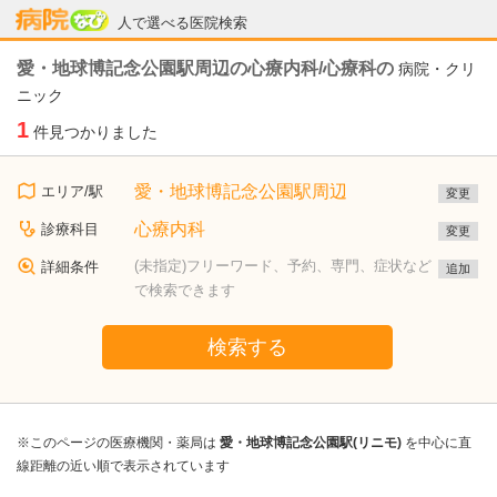
病院なび
人で選べる医院検索
愛・地球博記念公園駅周辺の心療内科/心療科の
病院・クリ
ニック
1
件見つかりました
愛・地球博記念公園駅周辺
エリア/駅
変更
心療内科
診療科目
変更
(未指定)フリーワード、予約、専門、症状など
詳細条件
追加
で検索できます
検索する
※このページの医療機関・薬局は
愛・地球博記念公園駅(リニモ)
を中心に直
線距離の近い順で表示されています