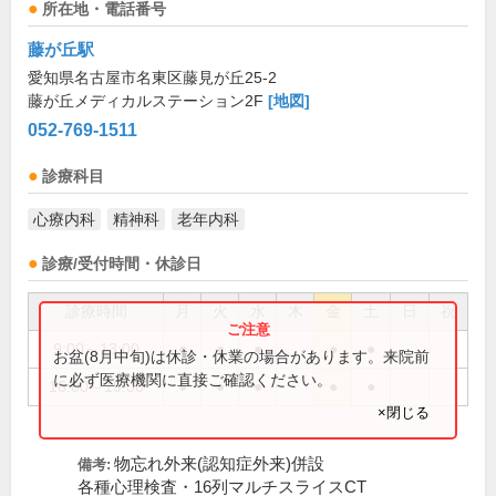
所在地・電話番号
藤が丘駅
愛知県名古屋市名東区藤見が丘25-2
藤が丘メディカルステーション2F
[地図]
052-769-1511
診療科目
心療内科
精神科
老年内科
診療/受付時間・休診日
診療時間
月
火
水
木
金
土
日
祝
9:00～13:00
●
●
●
●
●
お盆(8月中旬)は休診・休業の場合があります。来院前
に必ず医療機関に直接ご確認ください。
16:00～19:00
●
●
●
●
●
×閉じる
物忘れ外来(認知症外来)併設
備考:
各種心理検査・16列マルチスライスCT