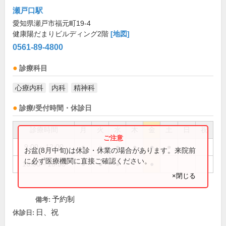
瀬戸口駅
愛知県瀬戸市福元町19-4
健康陽だまりビルディング2階
[地図]
0561-89-4800
診療科目
心療内科
内科
精神科
診療/受付時間・休診日
診療時間
月
火
水
木
金
土
日
祝
9:00～12:00
●
●
●
●
●
●
お盆(8月中旬)は休診・休業の場合があります。来院前
に必ず医療機関に直接ご確認ください。
16:00～18:30
●
●
●
●
×閉じる
予約制
備考:
日、祝
休診日: