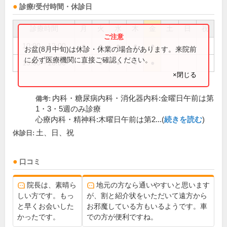
診療/受付時間・休診日
診療時間
月
火
水
木
金
土
日
祝
10:00～13:00
●
●
●
●
●
お盆(8月中旬)は休診・休業の場合があります。来院前
に必ず医療機関に直接ご確認ください。
15:00～18:00
●
●
●
●
●
×閉じる
内科・糖尿病内科・消化器内科:金曜日午前は第
備考:
1・3・5週のみ診療
心療内科・精神科:木曜日午前は第2...(
続きを読む
)
土、日、祝
休診日:
口コミ
院長は、素晴ら
地元の方なら通いやすいと思います
しい方です。もっ
が、割と紹介状をいただいて遠方から
と早くお会いした
お邪魔している方もいるようです。車
かったです。
での方が便利ですね。