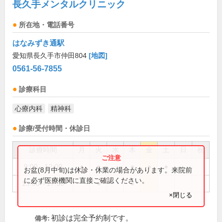
長久手メンタルクリニック
所在地・電話番号
はなみずき通駅
愛知県長久手市仲田804
[地図]
0561-56-7855
診療科目
心療内科
精神科
診療/受付時間・休診日
診療時間
月
火
水
木
金
土
日
祝
9:00～12:00
●
●
●
●
●
お盆(8月中旬)は休診・休業の場合があります。来院前
に必ず医療機関に直接ご確認ください。
13:00～17:30
●
●
×閉じる
初診は完全予約制です。
備考: