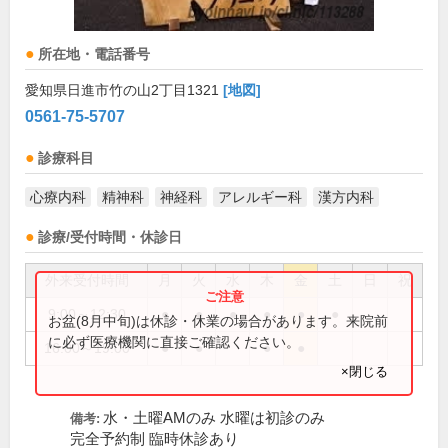
所在地・電話番号
愛知県日進市竹の山2丁目1321
[地図]
0561-75-5707
診療科目
心療内科
精神科
神経科
アレルギー科
漢方内科
診療/受付時間・休診日
外来受付時間
月
火
水
木
金
土
日
祝
9:00～12:30
●
●
●
●
●
●
お盆(8月中旬)は休診・休業の場合があります。来院前
に必ず医療機関に直接ご確認ください。
16:00～19:00
●
●
●
●
×閉じる
水・土曜AMのみ 水曜は初診のみ
備考:
完全予約制 臨時休診あり