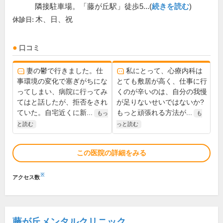
隣接駐車場。「藤が丘駅」徒歩5...(
続きを読む
)
木、日、祝
休診日:
口コミ
妻の鬱で行きました。仕
私にとって、心療内科は
事環境の変化で塞ぎがちにな
とても敷居が高く、仕事に行
ってしまい、病院に行ってみ
くのが辛いのは、自分の我慢
てはと話したが、拒否をされ
が足りないせいではないか?
ていた。自宅近くに新...
もっと頑張れる方法が...
もっ
も
と読む
っと読む
この医院の詳細をみる
※
アクセス数
藤が丘メンタルクリニック