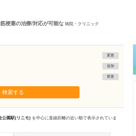
筋梗塞の治療/対応が可能な
病院・クリニック
変更
追加
変更
検索する
千葉県千葉市美浜区
海岸歯科室
念公園駅(リニモ)
を中心に直線距離の近い順で表示されていま
森本 哲郎
院長
取材記事
貴院では「8026」というスローガンを掲げられ