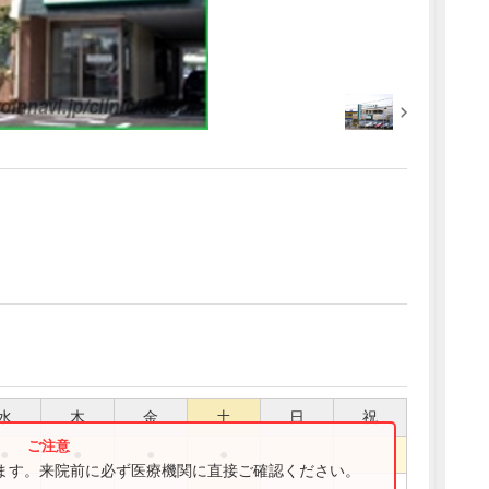
水
木
金
土
日
祝
●
●
●
●
ります。来院前に必ず医療機関に直接ご確認ください。