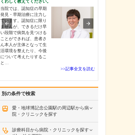
くわしく教えてください。
るのですね。
当院では、認知症の早期
当院は、大きな
発見・早期治療に注力し
躍している専門
ています。認知症に限り
検査技師に週1回
ませんが、できるだけ早
だいているのも
い段階で病気を見つける
す。経験豊富な
ことができれば、患者さ
ッフが担当する
ん本人が主体となって生
って、病変の見
活環境を整えたり、今後
防ぎ検査の精度
について考えたりするこ
のはもちろん、
と…
さ…
>>記事全文を読む
別の条件で検索
愛・地球博記念公園駅の周辺駅から病
院・クリニックを探す
診療科目から病院・クリニックを探す