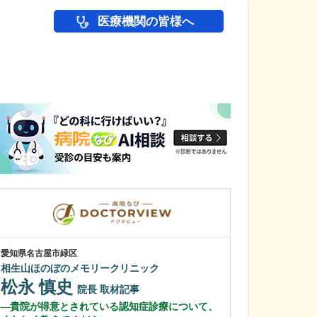
医療機関の皆様へ
医師(ドクター)の
愛知県名古屋市緑区
愛知県名古屋市名東
相生山ほのぼのメモリークリニック
おおくまクリニ
松永 慎史
海野 一雅
院長
取材記事
貴院が得意とされている認知症診療について、
充実した検査体