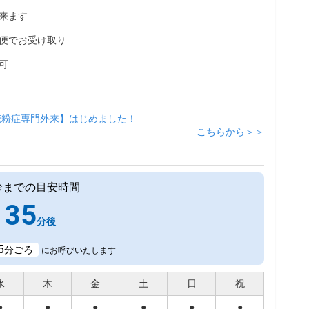
来ます
便でお受け取り
可
花粉症専門外来】はじめました！
こちらから＞＞
診までの目安時間
35
分後
5
分ごろ
にお呼びいたします
水
木
金
土
日
祝
●
●
●
●
●
●