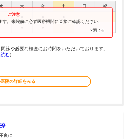
水
木
金
土
日
祝
●
●
●
ります。来院前に必ず医療機関に直接ご確認ください。
●
●
×閉じる
、問診や必要な検査にお時間をいただいております。
を読む
)
の医院の詳細をみる
療
不良に