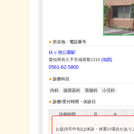
所在地・電話番号
杁ヶ池公園駅
愛知県長久手市城屋敷1210
[地図]
0561-62-5800
診療科目
内科
循環器科
胃腸科
小児科
診療/受付時間・休診日
診療時間
月
火
9:00～12:00
●
●
お盆(8月中旬)は休診・休業の場合があ