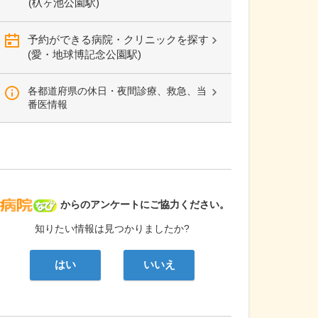
(杁ヶ池公園駅)
予約ができる病院・クリニックを探す
(愛・地球博記念公園駅)
各都道府県の休日・夜間診療、救急、当
番医情報
病院なび
からのアンケートにご協力ください。
知りたい情報は見つかりましたか?
はい
いいえ