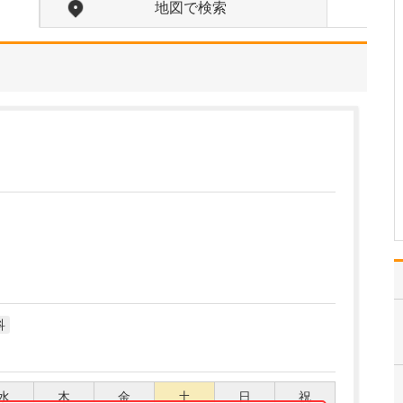
ていますね。
地図で検索
はい。当院では「8020運
動」をさらに進めて「80
歳までに26本残そう」と
いう意欲的な目標を掲げ
ています。その実現のた
めに「できるだけ歯を削
らない・抜かない治療」
や「虫歯や歯周病の予
防・定期メンテナン…
>>記事全文を読む
科
水
木
金
土
日
祝