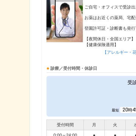
ご自宅・オフィスで受診出
お薬はお近くの薬局、宅配
登園許可証・診断書も発行
【夜間休日・全国エリア】
【健康保険適用】
【アレルギー・
診療／受付時間・休診日
受
20
4
時
最短
受付時間
月
火
0:00～24:00
●
●