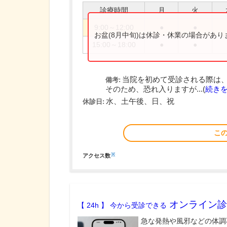
診療時間
月
火
9:00～12:00
●
●
お盆(8月中旬)は休診・休業の場合があ
15:00～18:00
●
●
当院を初めて受診される際は
備考:
そのため、恐れ入りますが...(
続き
水、土午後、日、祝
休診日:
こ
※
アクセス数
オンライン診
【 24h 】 今から受診できる
急な発熱や風邪などの体調