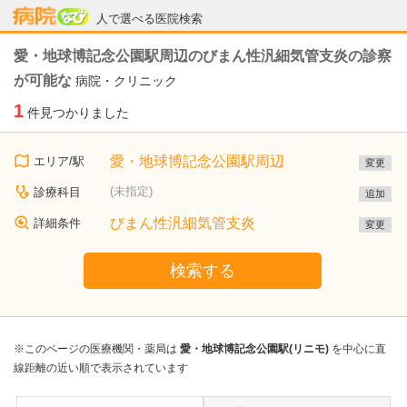
病院なび
人で選べる医院検索
愛・地球博記念公園駅周辺のびまん性汎細気管支炎の診察
が可能な
病院・クリニック
1
件見つかりました
愛・地球博記念公園駅周辺
エリア/駅
変更
(未指定)
診療科目
追加
びまん性汎細気管支炎
詳細条件
変更
検索する
※このページの医療機関・薬局は
愛・地球博記念公園駅(リニモ)
を中心に直
線距離の近い順で表示されています