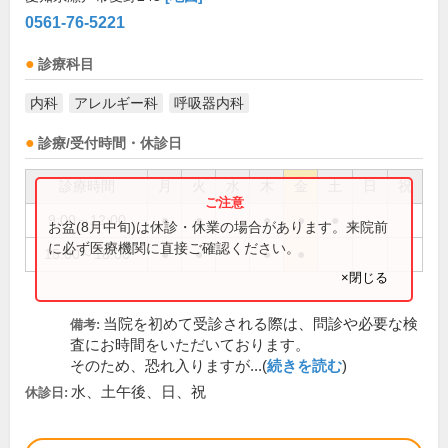
0561-76-5221
診療科目
内科
アレルギー科
呼吸器内科
診療/受付時間・休診日
診療時間
月
火
水
木
金
土
日
祝
9:00～12:00
●
●
●
●
●
お盆(8月中旬)は休診・休業の場合があります。来院前
に必ず医療機関に直接ご確認ください。
15:00～18:00
●
●
●
●
×閉じる
当院を初めて受診される際は、問診や必要な検
備考:
査にお時間をいただいております。
そのため、恐れ入りますが...(
続きを読む
)
水、土午後、日、祝
休診日: