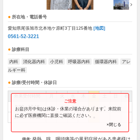
所在地・電話番号
愛知県尾張旭市北本地ケ原町3丁目125番地
[地図]
0561-52-3221
診療科目
内科
消化器内科
小児科
呼吸器内科
循環器内科
アレ
ルギー科
診療/受付時間・休診日
外来受付時間
月
火
水
木
金
土
日
祝
9:00～12:10
●
●
●
●
●
●
お盆(8月中旬)は休診・休業の場合があります。来院前
に必ず医療機関に直接ご確認ください。
16:30～19:00
●
●
●
●
×閉じる
発熱、咳、咽頭痛等の風邪症状がある患者様は
備考: