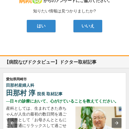
病院なび
からのアンケートにご協力ください。
知りたい情報は見つかりましたか?
はい
いいえ
【病院なびドクタビュー】ドクター取材記事
愛知県岡崎市
田那村産婦人科
田那村 淳
院長
取材記事
日々の診療において、心がけていることを教えてください。
産科としては、生まれてきた赤ち
ゃんが人生の最初の数日間を過ご
す場所として「お母さんとともに
ごく普通にリラックスして過ごせ