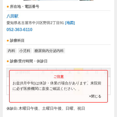
所在地・電話番号
八田駅
愛知県名古屋市中川区野田2丁目91
[地図]
052-363-6110
診療科目
内科
小児科
糖尿病内分泌内科
診療/受付時間・休診日
診療時間
月
火
水
木
金
土
日
祝
9:00～12:00
●
●
●
●
●
●
お盆(8月中旬)は休診・休業の場合があります。来院前
に必ず医療機関に直接ご確認ください。
13:30～16:30
●
●
●
●
×閉じる
木曜日午後、土曜日午後、日曜、祝日
休診日: