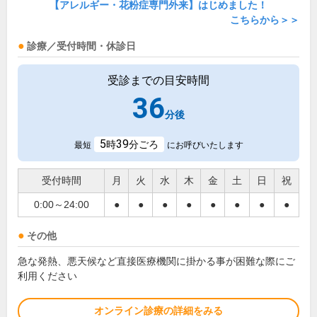
【アレルギー・花粉症専門外来】はじめました！
こちらから＞＞
診療／受付時間・休診日
受診までの目安時間
36
分後
5
39
時
分ごろ
最短
にお呼びいたします
受付時間
月
火
水
木
金
土
日
祝
0:00～24:00
●
●
●
●
●
●
●
●
その他
急な発熱、悪天候など直接医療機関に掛かる事が困難な際にご
利用ください
オンライン診療の詳細をみる