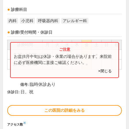
診療科目
内科
小児科
呼吸器内科
アレルギー科
診療/受付時間・休診日
診療時間
月
火
水
木
金
土
日
祝
8:30～12:00
●
●
●
●
●
●
お盆(8月中旬)は休診・休業の場合があります。来院前
に必ず医療機関に直接ご確認ください。
16:30～19:00
●
●
●
●
×閉じる
臨時休診あり
備考:
日、祝
休診日:
この医院の詳細をみる
※
アクセス数