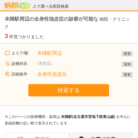
病院なび
人で選べる医院検索
本陣駅周辺の全身性強皮症の診察が可能な
病院・クリニッ
ク
3
件見つかりました
本陣駅周辺
エリア/駅
変更
(未指定)
診療科目
追加
全身性強皮症
詳細条件
変更
検索する
※このページの医療機関・薬局は
本陣駅(名古屋市営地下鉄東山線)
を中心に
直線距離の近い順で表示されています