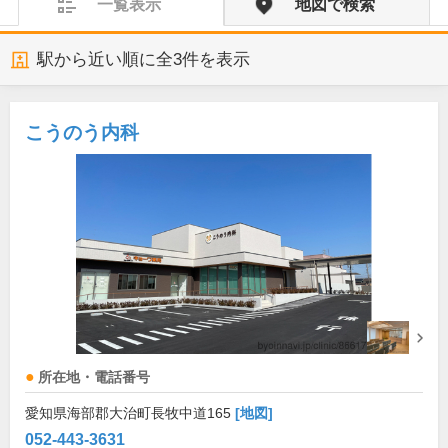
一覧表示
地図で検索
駅から近い順に全
3
件を表示
こうのう内科
所在地・電話番号
愛知県海部郡大治町長牧中道165
[地図]
052-443-3631