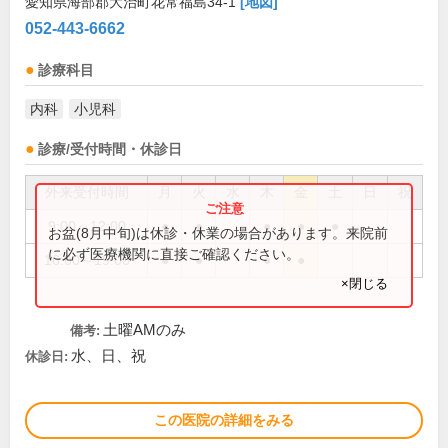
愛知県海部郡大治町花常福島34-1
[地図]
052-443-6662
診療科目
内科
小児科
診療/受付時間・休診日
外来受付時間
月
火
水
木
金
土
日
祝
9:00～12:00
●
●
●
●
●
お盆(8月中旬)は休診・休業の場合があります。来院前
に必ず医療機関に直接ご確認ください。
16:00～19:00
●
●
●
●
×閉じる
土曜AMのみ
備考:
水、日、祝
休診日:
この医院の詳細をみる