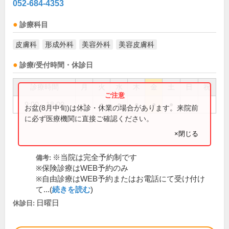
052-684-4353
診療科目
皮膚科
形成外科
美容外科
美容皮膚科
診療/受付時間・休診日
診療時間
月
火
水
木
金
土
日
祝
9:00～18:00
●
●
●
●
●
●
お盆(8月中旬)は休診・休業の場合があります。来院前
に必ず医療機関に直接ご確認ください。
×閉じる
※当院は完全予約制です
備考:
※保険診療はWEB予約のみ
※自由診療はWEB予約またはお電話にて受け付け
て...(
続きを読む
)
日曜日
休診日: