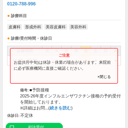
0120-788-996
診療科目
皮膚科
形成外科
美容皮膚科
美容外科
診療/受付時間・休診日
診療時間
月
火
水
木
金
土
日
祝
11:00～20:00
●
●
●
●
●
●
●
●
お盆(8月中旬)は休診・休業の場合があります。来院前
に必ず医療機関に直接ご確認ください。
×閉じる
■予防接種
備考:
2025-26年度インフルエンザワクチン接種の予約受付
を開始しております。
※詳細はお問...(
続きを読む
)
不定休
休診日:
初診受付