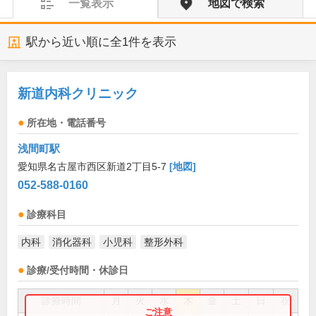
一覧表示
地図で検索
駅から近い順に全
1
件を表示
新道内科クリニック
所在地・電話番号
浅間町駅
愛知県名古屋市西区新道2丁目5-7
[地図]
052-588-0160
診療科目
内科
消化器科
小児科
整形外科
診療/受付時間・休診日
診療時間
月
火
水
木
金
土
日
祝