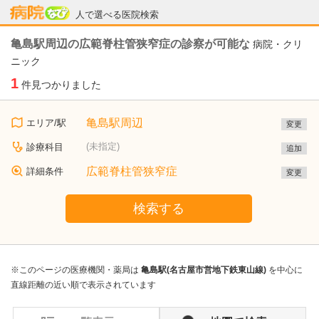
病院なび
人で選べる医院検索
亀島駅周辺の広範脊柱管狭窄症の診察が可能な
病院・クリ
ニック
1
件見つかりました
亀島駅周辺
エリア/駅
変更
(未指定)
診療科目
追加
広範脊柱管狭窄症
詳細条件
変更
検索する
※このページの医療機関・薬局は
亀島駅(名古屋市営地下鉄東山線)
を中心に
直線距離の近い順で表示されています