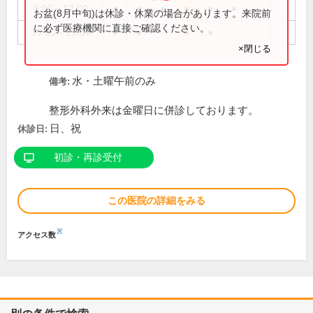
9:00～12:00
●
●
●
●
●
●
お盆(8月中旬)は休診・休業の場合があります。来院前
に必ず医療機関に直接ご確認ください。
16:00～19:00
●
●
●
●
×閉じる
水・土曜午前のみ
備考:
整形外科外来は金曜日に併診しております。
日、祝
休診日:
初診・再診受付
この医院の詳細をみる
※
アクセス数