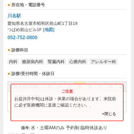
所在地・電話番号
川名駅
愛知県名古屋市昭和区前山町1丁目19
つばめ前山ビル1F
[地図]
052-752-0800
診療科目
内科
糖尿病内科
腎臓内科
心療内科
アレルギー科
診療/受付時間・休診日
外来受付時間
月
火
水
木
金
土
日
祝
9:00～12:00
●
●
●
●
●
●
お盆(8月中旬)は休診・休業の場合があります。来院前
に必ず医療機関に直接ご確認ください。
16:00～19:00
●
●
●
●
×閉じる
水・土曜AMのみ 予約制 臨時休診あり
備考: