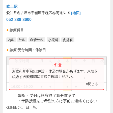
吹上駅
愛知県名古屋市千種区千種区春岡通5-15
[地図]
052-888-8600
診療科目
内科
外科
血管外科
小児科
皮膚科
診療/受付時間・休診日
診療時間
月
火
水
木
金
土
日
祝
9:00～12:00
●
●
●
●
お盆(8月中旬)は休診・休業の場合があります。来院前
に必ず医療機関に直接ご確認ください。
9:00～13:00
●
×閉じる
16:00～19:00
●
●
●
●
・受付は診察終了15分前まで
備考:
・予防接種をご希望の方は事前に連絡ください
水、日、祝
休診日: