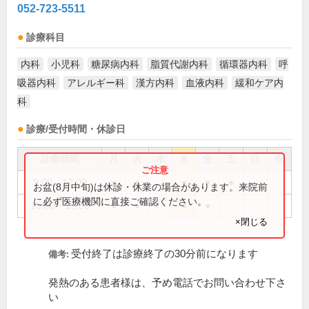
052-723-5511
診療科目
内科
小児科
糖尿病内科
脂質代謝内科
循環器内科
呼
吸器内科
アレルギー科
漢方内科
血液内科
緩和ケア内
科
診療/受付時間・休診日
診療時間
月
火
水
木
金
土
日
祝
9:00～12:00
●
●
●
●
●
お盆(8月中旬)は休診・休業の場合があります。来院前
に必ず医療機関に直接ご確認ください。
16:00～19:00
●
●
●
●
×閉じる
受付終了は診療終了の30分前になります
備考:
発熱のある患者様は、予め電話でお問い合わせ下さ
い