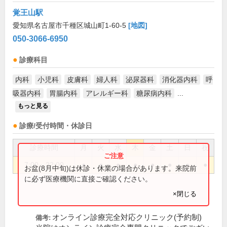
覚王山駅
愛知県名古屋市千種区城山町1-60-5
[地図]
050-3066-6950
診療科目
内科
小児科
皮膚科
婦人科
泌尿器科
消化器内科
呼
吸器内科
胃腸内科
アレルギー科
糖尿病内科
...
もっと見る
診療/受付時間・休診日
診療時間
月
火
水
木
金
土
日
祝
7:00～22:00
●
●
●
●
●
●
●
●
お盆(8月中旬)は休診・休業の場合があります。来院前
に必ず医療機関に直接ご確認ください。
×閉じる
オンライン診療完全対応クリニック(予約制)
備考: