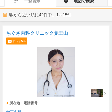
一覧表示
地図で検索
駅から近い順に
42
件中、
1～15件
ちぐさ内科クリニック覚王山
5
口コミ
件
所在地・電話番号