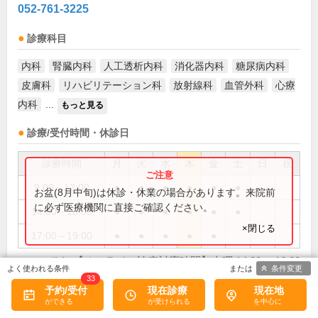
052-761-3225
診療科目
内科
腎臓内科
人工透析内科
消化器内科
糖尿病内科
皮膚科
リハビリテーション科
放射線科
血管外科
心療
内科
...
もっと見る
診療/受付時間・休診日
診療時間
月
火
水
木
金
土
日
祝
9:00～12:00
●
●
●
●
●
●
お盆(8月中旬)は休診・休業の場合があります。来院前
に必ず医療機関に直接ご確認ください。
14:00～16:00
●
●
●
●
●
●
×閉じる
17:00～19:00
●
●
●
●
●
【オンライン診療対応時間】土曜 14:00 ～16:00
備考:
条件変更
33
予約/受付
現在診療
現在地
・花粉症による発熱、目のかゆみ、鼻づまり...(
続き
を読む
)