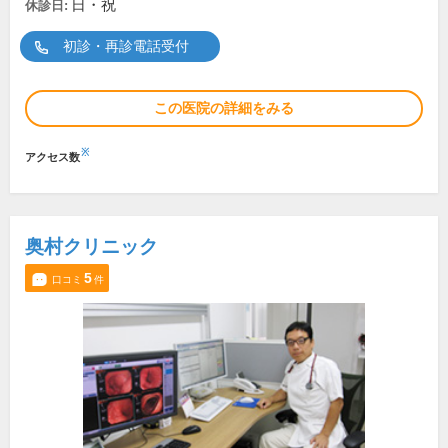
日・祝
休診日:
初診・再診電話受付
この医院の詳細をみる
※
アクセス数
奥村クリニック
5
口コミ
件