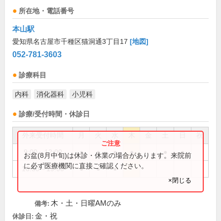
所在地・電話番号
本山駅
愛知県名古屋市千種区猫洞通3丁目17
[地図]
052-781-3603
診療科目
内科
消化器科
小児科
診療/受付時間・休診日
外来受付時間
月
火
水
木
金
土
日
祝
9:00～12:00
●
●
●
●
●
●
お盆(8月中旬)は休診・休業の場合があります。来院前
に必ず医療機関に直接ご確認ください。
16:30～19:00
●
●
●
×閉じる
木・土・日曜AMのみ
備考:
金・祝
休診日: