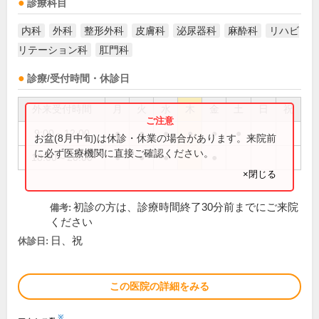
診療科目
内科
外科
整形外科
皮膚科
泌尿器科
麻酔科
リハビ
リテーション科
肛門科
診療/受付時間・休診日
外来受付時間
月
火
水
木
金
土
日
祝
9:00～12:00
●
●
●
●
●
●
お盆(8月中旬)は休診・休業の場合があります。来院前
に必ず医療機関に直接ご確認ください。
18:00～20:00
●
●
●
●
×閉じる
初診の方は、診療時間終了30分前までにご来院
備考:
ください
日、祝
休診日:
この医院の詳細をみる
※