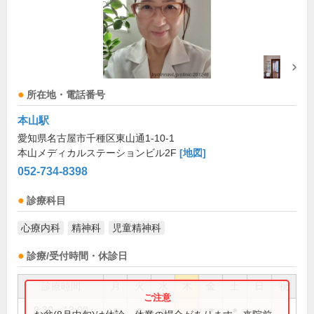
所在地・電話番号
本山駅
愛知県名古屋市千種区東山通1-10-1
本山メディカルステーションビル2F
[地図]
052-734-8398
診療科目
心療内科
精神科
児童精神科
診療/受付時間・休診日
診療時間
月
火
水
木
金
土
日
祝
9:30～13:00
●
●
●
●
●