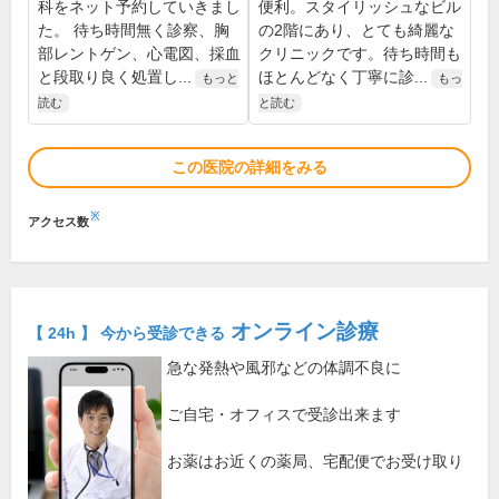
科をネット予約していきまし
便利。スタイリッシュなビル
た。 待ち時間無く診察、胸
の2階にあり、とても綺麗な
部レントゲン、心電図、採血
クリニックです。待ち時間も
と段取り良く処置し...
ほとんどなく丁寧に診...
もっと
もっ
読む
と読む
この医院の詳細をみる
※
アクセス数
オンライン診療
【 24h 】 今から受診できる
急な発熱や風邪などの体調不良に
ご自宅・オフィスで受診出来ます
お薬はお近くの薬局、宅配便でお受け取り