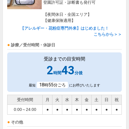
登園許可証・診断書も発行可
【夜間休日・全国エリア】
【健康保険適用】
【アレルギー・花粉症専門外来】はじめました！
こちらから＞＞
診療／受付時間・休診日
受診までの目安時間
2
43
時間
分後
18
55
時
分ごろ
最短
にお呼びいたします
受付時間
月
火
水
木
金
土
日
祝
0:00～24:00
●
●
●
●
●
●
●
●
その他