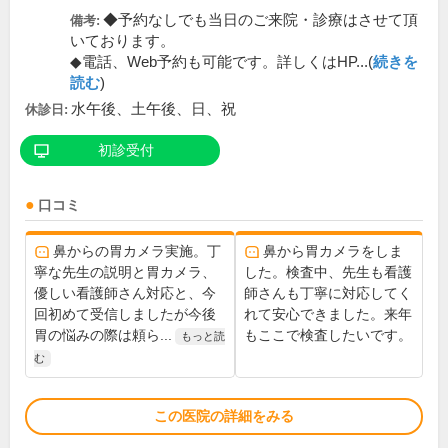
◆予約なしでも当日のご来院・診療はさせて頂
備考:
いております。
◆電話、Web予約も可能です。詳しくはHP...(
続きを
読む
)
水午後、土午後、日、祝
休診日:
初診受付
口コミ
鼻からの胃カメラ実施。丁
鼻から胃カメラをしま
寧な先生の説明と胃カメラ、
した。検査中、先生も看護
優しい看護師さん対応と、今
師さんも丁寧に対応してく
回初めて受信しましたが今後
れて安心できました。来年
胃の悩みの際は頼ら...
もここで検査したいです。
もっと読
む
この医院の詳細をみる