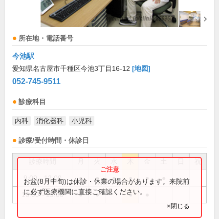
所在地・電話番号
今池駅
愛知県名古屋市千種区今池3丁目16-12
[地図]
052-745-9511
診療科目
内科
消化器科
小児科
診療/受付時間・休診日
診療時間
月
火
水
木
金
土
日
祝
9:00～12:00
●
●
●
●
●
●
お盆(8月中旬)は休診・休業の場合があります。来院前
に必ず医療機関に直接ご確認ください。
16:00～19:00
●
●
●
●
×閉じる