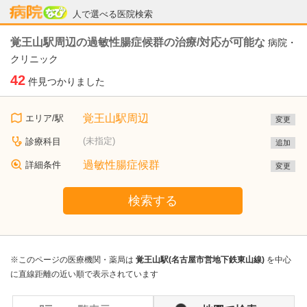
病院なび
人で選べる医院検索
覚王山駅周辺の過敏性腸症候群の治療/対応が可能な
病院・
クリニック
42
件見つかりました
覚王山駅周辺
エリア/駅
変更
(未指定)
診療科目
追加
過敏性腸症候群
詳細条件
変更
検索する
※このページの医療機関・薬局は
覚王山駅(名古屋市営地下鉄東山線)
を中心
に直線距離の近い順で表示されています