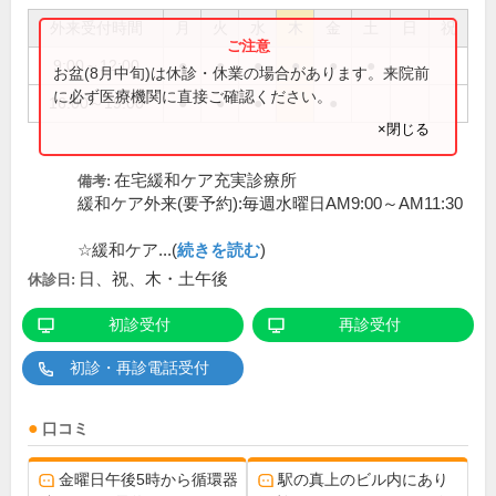
外来受付時間
月
火
水
木
金
土
日
祝
9:00～12:00
●
●
●
●
●
●
お盆(8月中旬)は休診・休業の場合があります。来院前
に必ず医療機関に直接ご確認ください。
16:00～19:00
●
●
●
●
×閉じる
在宅緩和ケア充実診療所
備考:
緩和ケア外来(要予約):毎週水曜日AM9:00～AM11:30
☆緩和ケア...(
続きを読む
)
日、祝、木・土午後
休診日:
初診受付
再診受付
初診・再診電話受付
口コミ
金曜日午後5時から循環器
駅の真上のビル内にあり