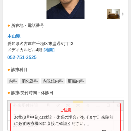
所在地・電話番号
本山駅
愛知県名古屋市千種区末盛通5丁目3
メディカルビル4階
[地図]
052-751-2525
診療科目
内科
消化器科
内視鏡内科
肝臓内科
診療/受付時間・休診日
外来受付時間
月
火
水
木
金
土
日
祝
9:30～12:30
●
●
●
●
●
お盆(8月中旬)は休診・休業の場合があります。来院前
に必ず医療機関に直接ご確認ください。
16:00～19:00
●
●
●
●