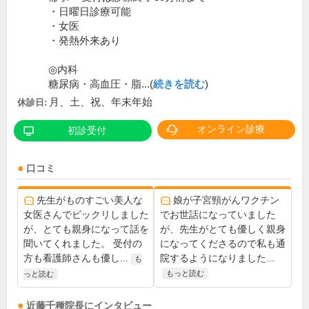
・日曜日診療可能
・女医
・発熱外来あり
◎内科
糖尿病・高血圧・脂...(
続きを読む
)
月、土、祝、年末年始
休診日:
オンライン診療
初診受付
口コミ
先生がものすごい美人な
娘が子宮頸がんワクチン
女医さんでビックリしました
でお世話になっていました
が、とても親身になって話を
が、先生がとても優しく親身
聞いてくれました。 受付の
になってくださるので私も通
方も看護師さんも優し...
院するようになりました...
も
もっと読む
っと読む
近藤千種
院長
にインタビュー