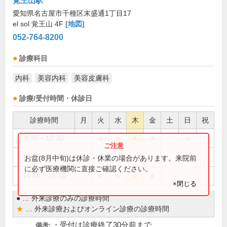
覚王山駅
愛知県名古屋市千種区末盛通1丁目17
el sol 覚王山 4F
[地図]
052-764-8200
診療科目
内科
美容内科
美容皮膚科
診療/受付時間・休診日
診療時間
月
火
水
木
金
土
日
祝
★
★
★
★
★
9:30～12:30
★
13:30～17:00
お盆(8月中旬)は休診・休業の場合があります。来院前
に必ず医療機関に直接ご確認ください。
★
★
★
★
14:30～18:30
×閉じる
●
…
外来診療のみの診療時間
★
…
外来診療およびオンライン診療の診療時間
・受付は診療終了30分前まで
備考: