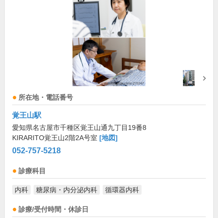
所在地・電話番号
覚王山駅
愛知県名古屋市千種区覚王山通九丁目19番8
KIRARITO覚王山2階2A号室
[地図]
052-757-5218
診療科目
内科
糖尿病・内分泌内科
循環器内科
診療/受付時間・休診日