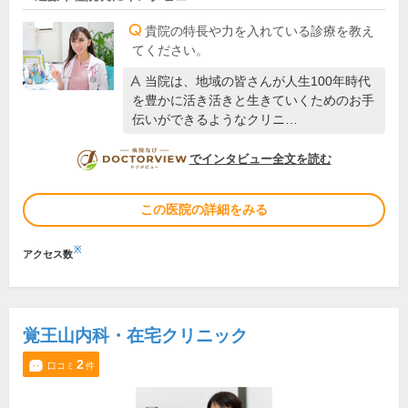
貴院の特長や力を入れている診療を教え
てください。
当院は、地域の皆さんが人生100年時代
を豊かに活き活きと生きていくためのお手
伝いができるようなクリニ…
DOCTORVIEW
でインタビュー全文を読む
この医院の詳細をみる
※
アクセス数
覚王山内科・在宅クリニック
2
口コミ
件