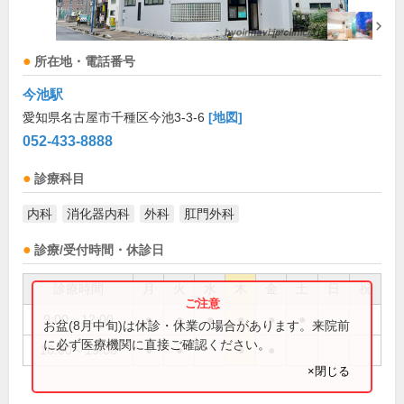
所在地・電話番号
今池駅
愛知県名古屋市千種区今池3-3-6
[地図]
052-433-8888
診療科目
内科
消化器内科
外科
肛門外科
診療/受付時間・休診日
診療時間
月
火
水
木
金
土
日
祝
9:00～12:00
●
●
●
●
●
●
お盆(8月中旬)は休診・休業の場合があります。来院前
に必ず医療機関に直接ご確認ください。
16:00～19:00
●
●
●
●
×閉じる