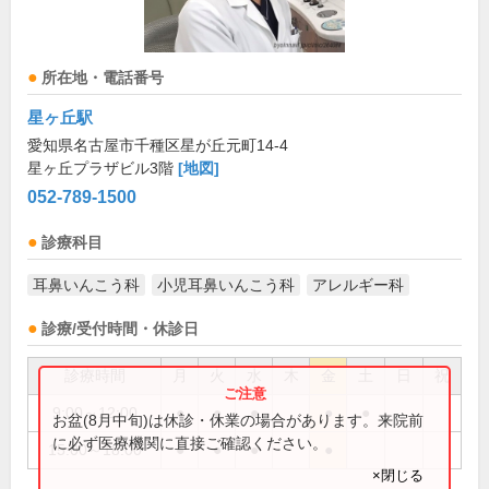
所在地・電話番号
星ヶ丘駅
愛知県名古屋市千種区星が丘元町14-4
星ヶ丘プラザビル3階
[地図]
052-789-1500
診療科目
耳鼻いんこう科
小児耳鼻いんこう科
アレルギー科
診療/受付時間・休診日
診療時間
月
火
水
木
金
土
日
祝
9:00～12:00
●
●
●
●
●
お盆(8月中旬)は休診・休業の場合があります。来院前
に必ず医療機関に直接ご確認ください。
15:00～18:00
●
●
●
●
×閉じる