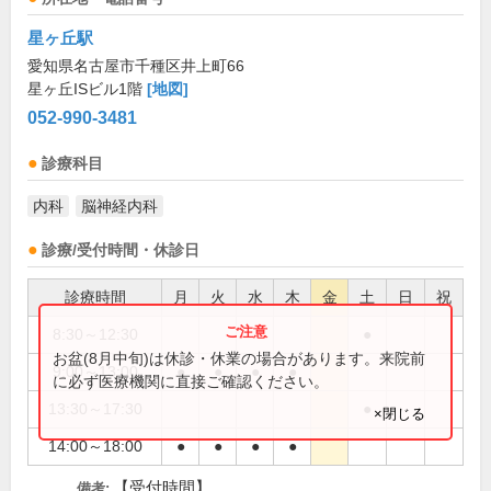
星ヶ丘駅
愛知県名古屋市千種区井上町66
星ヶ丘ISビル1階
[地図]
052-990-3481
診療科目
内科
脳神経内科
診療/受付時間・休診日
診療時間
月
火
水
木
金
土
日
祝
8:30～12:30
●
お盆(8月中旬)は休診・休業の場合があります。来院前
9:00～13:00
●
●
●
●
に必ず医療機関に直接ご確認ください。
13:30～17:30
●
×閉じる
14:00～18:00
●
●
●
●
【受付時間】
備考: