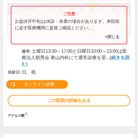
診療時間
月
火
水
木
金
土
日
祝
9:00～13:00
●
●
●
●
●
●
お盆(8月中旬)は休診・休業の場合があります。来院前
に必ず医療機関に直接ご確認ください。
16:00～19:00
●
●
●
●
●
×閉じる
土曜日13:30～17:00と日曜日10:00～13:00は医
備考:
療法人順秀会 東山内科にて通常診療を受...(
続きを読
む
)
日、祝
休診日:
オンライン診療
この医院の詳細をみる
※
アクセス数