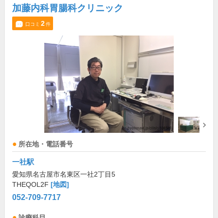
加藤内科胃腸科クリニック
2
口コミ
件
所在地・電話番号
一社駅
愛知県名古屋市名東区一社2丁目5
THEQOL2F
[地図]
052-709-7717
診療科目