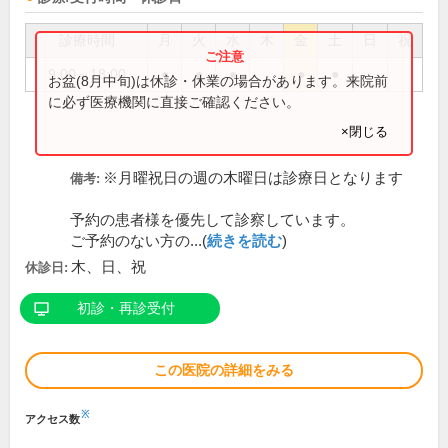
診療時間
月
火
水
木
金
土
日
祝
9:00～18:00
●
●
●
●
●
お盆(8月中旬)は休診・休業の場合があります。来院前
に必ず医療機関に直接ご確認ください。
×閉じる
※月曜祝日の週の木曜日は診療日となります
備考:
予約の患者様を優先して診察しています。
ご予約のない方の...(
続きを読む
)
木、日、祝
休診日:
初診・再診受付
この医院の詳細をみる
※
アクセス数