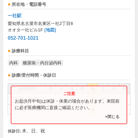
所在地・電話番号
一社駅
愛知県名古屋市名東区一社2丁目8
オオタ一社ビル1F
[地図]
052-701-1021
診療科目
内科
糖尿病・内分泌内科
診療/受付時間・休診日
診療時間
月
火
水
木
金
土
日
祝
9:00～12:30
●
●
●
●
●
お盆(8月中旬)は休診・休業の場合があります。来院前
に必ず医療機関に直接ご確認ください。
14:30～17:30
●
●
●
●
×閉じる
木、日、祝
休診日: