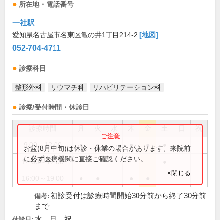
所在地・電話番号
一社駅
愛知県名古屋市名東区亀の井1丁目214-2
[地図]
052-704-4711
診療科目
整形外科
リウマチ科
リハビリテーション科
診療/受付時間・休診日
診療時間
月
火
水
木
金
土
日
祝
9:00～12:00
●
●
●
●
●
お盆(8月中旬)は休診・休業の場合があります。来院前
に必ず医療機関に直接ご確認ください。
14:00～17:00
●
×閉じる
16:00～19:00
●
●
●
●
初診受付は診療時間開始30分前から終了30分前
備考:
まで
水、日、祝
休診日: