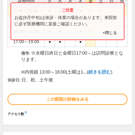
診療時間
月
火
水
木
金
土
日
祝
9:00～12:00
●
●
●
●
●
お盆(8月中旬)は休診・休業の場合があります。来院前
13:00～15:00
●
に必ず医療機関に直接ご確認ください。
13:00～16:00
●
●
●
●
×閉じる
17:00～19:00
●
●
●
※水曜日終日と金曜日17:00～は訪問診療とな
備考:
ります。
※内視鏡 13:00～16:00(土曜は1...(
続きを読む
)
日、祝、土午後
休診日:
この医院の詳細をみる
※
アクセス数