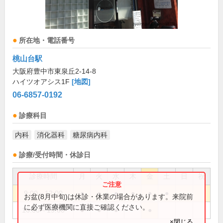
所在地・電話番号
桃山台駅
大阪府豊中市東泉丘2-14-8
ハイツオアシス1F
[地図]
06-6857-0192
診療科目
内科
消化器科
糖尿病内科
診療/受付時間・休診日
診療時間
月
火
水
木
金
土
日
祝
9:00～12:00
●
●
●
●
●
●
お盆(8月中旬)は休診・休業の場合があります。来院前
に必ず医療機関に直接ご確認ください。
16:00～19:00
●
●
●
●
×閉じる