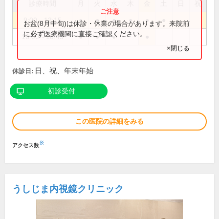
診療時間
月
火
水
木
金
土
日
祝
9:00～12:15
●
●
●
●
●
●
お盆(8月中旬)は休診・休業の場合があります。来院前
に必ず医療機関に直接ご確認ください。
16:00～18:45
●
●
●
●
×閉じる
日、祝、年末年始
休診日:
初診受付
この医院の詳細をみる
※
アクセス数
うしじま内視鏡クリニック