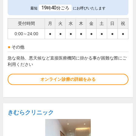
19
40
時
分ごろ
最短
にお呼びいたします
受付時間
月
火
水
木
金
土
日
祝
0:00～24:00
●
●
●
●
●
●
●
●
その他
急な発熱、悪天候など直接医療機関に掛かる事が困難な際にご
利用ください
オンライン診療の詳細をみる
きむらクリニック