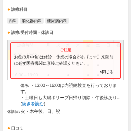
診療科目
内科
消化器内科
糖尿病内科
診療/受付時間・休診日
診療時間
月
火
水
木
金
土
日
祝
9:00～12:00
●
●
●
●
●
●
お盆(8月中旬)は休診・休業の場合があります。来院前
に必ず医療機関に直接ご確認ください。
13:00～16:00
●
●
●
●
●
●
×閉じる
16:00～19:00
●
●
●
●
・13:00～16:00は内視鏡検査を行っておりま
備考:
す。
・土曜日も大腸ポリープ日帰り切除・午後診あり...
(
続きを読む
)
火・木午後、日、祝
休診日:
口コミ