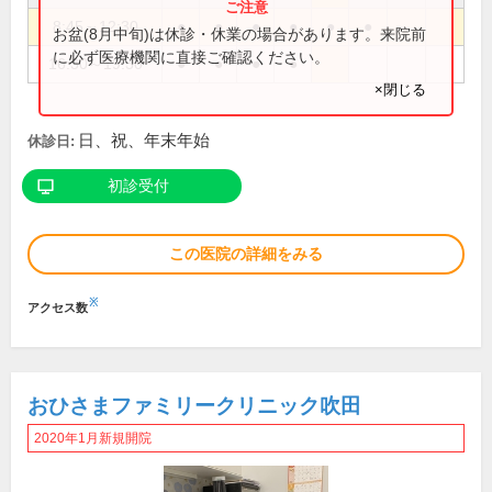
8:45～12:30
●
●
●
●
●
●
お盆(8月中旬)は休診・休業の場合があります。来院前
に必ず医療機関に直接ご確認ください。
16:30～19:30
●
●
●
●
×閉じる
日、祝、年末年始
休診日:
初診受付
この医院の詳細をみる
※
アクセス数
おひさまファミリークリニック吹田
2020年1月新規開院