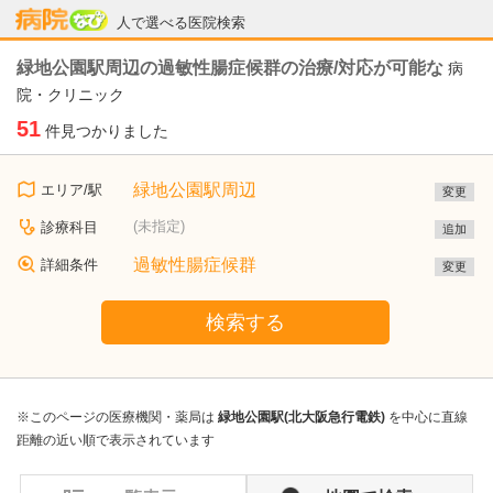
病院なび
人で選べる医院検索
緑地公園駅周辺の過敏性腸症候群の治療/対応が可能な
病
院・クリニック
51
件見つかりました
緑地公園駅周辺
エリア/駅
変更
(未指定)
診療科目
追加
過敏性腸症候群
詳細条件
変更
検索する
※このページの医療機関・薬局は
緑地公園駅(北大阪急行電鉄)
を中心に直線
距離の近い順で表示されています