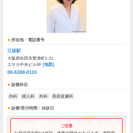
所在地・電話番号
江坂駅
大阪府吹田市豊津町1-21
エサカ中央ビル5F
[地図]
06-6388-0110
診療科目
内科
婦人科
外科
美容皮膚科
診療/受付時間・休診日
診療時間
月
火
水
木
金
土
日
祝
10:00～13:00
●
●
●
●
●
お盆(8月中旬)は休診・休業の場合があります。来院前