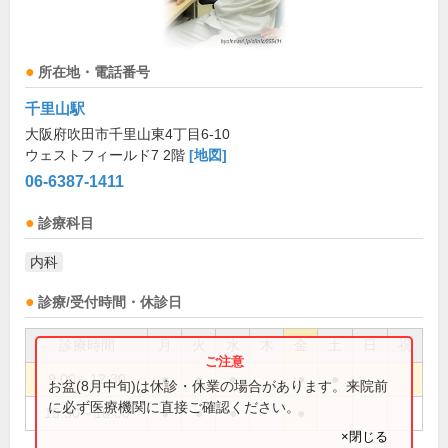
所在地・電話番号
千里山駅
大阪府吹田市千里山東4丁目6-10
ウェストフィールド7 2階
[地図]
06-6387-1411
診療科目
内科
診療/受付時間・休診日
診療時間
月
火
水
木
金
土
日
祝
9:00～12:30
●
●
●
●
●
お盆(8月中旬)は休診・休業の場合があります。来院前
に必ず医療機関に直接ご確認ください。
15:30～18:00
●
●
●
●
×閉じる