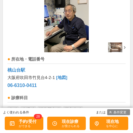
所在地・電話番号
桃山台駅
大阪府吹田市竹見台4-2-1
[地図]
06-6310-0411
診療科目
内科
小児科
消化器内科
漢方内科
条件変更
28
予約/受付
現在診療
現在地
診療/受付時間・休診日