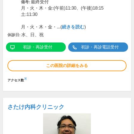
最終受付
備考:
月・火・木・金:(午前)11:30、(午後)18:15
土:11:30
月・火・木・金・...(
続きを読む
)
水、日、祝
休診日:
初診・再診受付
初診・再診電話受付
この医院の詳細をみる
※
アクセス数
さたけ内科クリニック