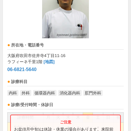
所在地・電話番号
大阪府吹田市佐井寺4丁目11-16
ラフィーネ千里1階
[地図]
06-6821-5640
診療科目
内科
外科
循環器内科
消化器内科
肛門外科
診療/受付時間・休診日
診療時間
月
火
水
木
金
土
日
祝
9:00～12:00
●
●
●
●
●
●
お盆(8月中旬)は休診・休業の場合があります。来院前