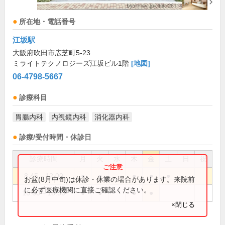
所在地・電話番号
江坂駅
大阪府吹田市広芝町5-23
ミライトテクノロジーズ江坂ビル1階
[地図]
06-4798-5667
診療科目
胃腸内科
内視鏡内科
消化器内科
診療/受付時間・休診日
診療時間
月
火
水
木
金
土
日
祝
8:45～12:00
●
●
●
●
●
お盆(8月中旬)は休診・休業の場合があります。来院前
に必ず医療機関に直接ご確認ください。
16:00～18:30
●
●
●
●
×閉じる