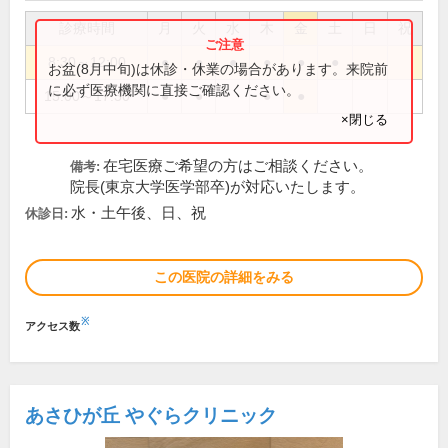
診療時間
月
火
水
木
金
土
日
祝
8:30～12:00
●
●
●
●
●
●
お盆(8月中旬)は休診・休業の場合があります。来院前
に必ず医療機関に直接ご確認ください。
15:00～17:30
●
●
●
●
×閉じる
在宅医療ご希望の方はご相談ください。
備考:
院長(東京大学医学部卒)が対応いたします。
水・土午後、日、祝
休診日:
この医院の詳細をみる
※
アクセス数
あさひが丘 やぐらクリニック