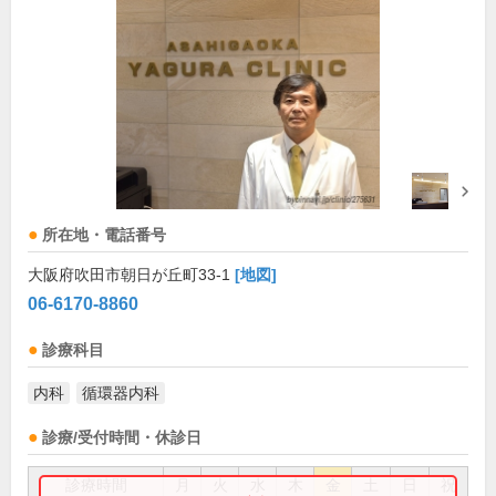
所在地・電話番号
大阪府吹田市朝日が丘町33-1
[地図]
06-6170-8860
診療科目
内科
循環器内科
診療/受付時間・休診日
診療時間
月
火
水
木
金
土
日
祝