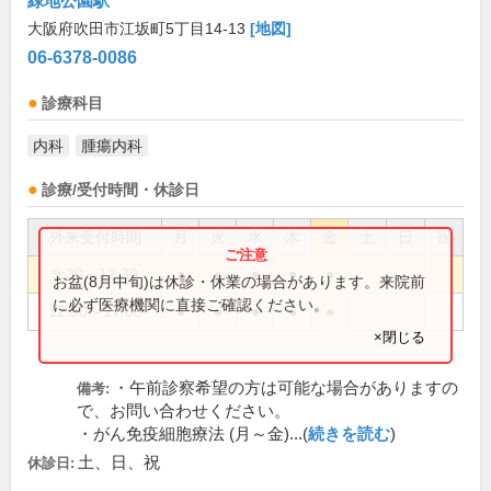
緑地公園駅
大阪府吹田市江坂町5丁目14-13
[地図]
06-6378-0086
診療科目
内科
腫瘍内科
診療/受付時間・休診日
外来受付時間
月
火
水
木
金
土
日
祝
9:30～12:30
●
●
●
●
●
お盆(8月中旬)は休診・休業の場合があります。来院前
に必ず医療機関に直接ご確認ください。
12:30～17:00
●
●
●
●
●
×閉じる
・午前診察希望の方は可能な場合がありますの
備考:
で、お問い合わせください。
・がん免疫細胞療法 (月～金)...(
続きを読む
)
土、日、祝
休診日: