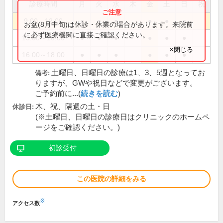
診療時間
月
火
水
木
金
土
日
祝
9:00～12:00
●
●
●
●
●
●
お盆(8月中旬)は休診・休業の場合があります。来院前
に必ず医療機関に直接ご確認ください。
13:00～16:00
●
●
●
●
●
●
×閉じる
16:00～18:00
●
●
●
●
●
●
土曜日、日曜日の診療は1、3、5週となってお
備考:
りますが、GWや祝日などで変更がございます。
ご予約前に...(
続きを読む
)
木、祝、隔週の土・日
休診日:
(※土曜日、日曜日の診療日はクリニックのホームペ
ージをご確認ください。)
初診受付
この医院の詳細をみる
※
アクセス数