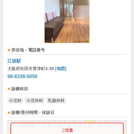
所在地・電話番号
江坂駅
大阪府吹田市豊津町4-38
[地図]
06-6338-5050
診療科目
小児科
小児外科
乳腺外科
診療/受付時間・休診日
診療時間
月
火
水
木
金
土
日
祝