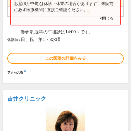
9:00～12:00
●
●
●
●
●
●
お盆(8月中旬)は休診・休業の場合があります。来院前
に必ず医療機関に直接ご確認ください。
15:00～17:00
●
●
●
●
×閉じる
乳腺科の午後診は14:00～です。
備考:
日、祝、第1・3水曜
休診日:
この医院の詳細をみる
※
アクセス数
吉井クリニック