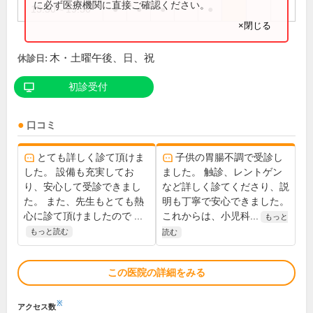
に必ず医療機関に直接ご確認ください。
15:30～19:30
●
●
●
●
×閉じる
木・土曜午後、日、祝
休診日:
初診受付
口コミ
とても詳しく診て頂けま
子供の胃腸不調で受診し
した。 設備も充実してお
ました。 触診、レントゲン
り、安心して受診できまし
など詳しく診てくださり、説
た。 また、先生もとても熱
明も丁寧で安心できました。
心に診て頂けましたので ...
これからは、小児科...
もっと
もっと読む
読む
この医院の詳細をみる
※
アクセス数