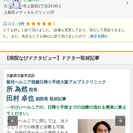
大阪府豊中市上新田2丁目24-50-1
上新田メディカルブリッジ1F
5
口コミ: 5件
とても詳しく診て頂けました。 設備も充実しており、安心して受診できまし
た。 また、先生もとても熱心に診て頂けましたので ...
続きを読む
【病院なびドクタビュー】ドクター取材記事
大阪府大阪市北区
鼠径ヘルニア脱腸日帰り手術大阪アルプスクリニック
所 為然
院長
田村 卓也
副院長
取材記事
そけいヘルニアの、日帰り手術までの治療の流れを簡単に教え
てください。
そけいヘルニアに関しては、当ク
リニックでの検査と診断も可能
で、自覚症状があって来院される