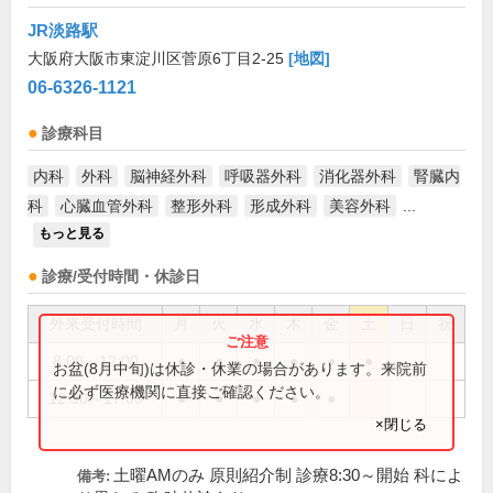
JR淡路駅
大阪府大阪市東淀川区菅原6丁目2-25
[地図]
06-6326-1121
診療科目
内科
外科
脳神経外科
呼吸器外科
消化器外科
腎臓内
科
心臓血管外科
整形外科
形成外科
美容外科
...
もっと見る
診療/受付時間・休診日
外来受付時間
月
火
水
木
金
土
日
祝
8:00～12:00
●
●
●
●
●
●
お盆(8月中旬)は休診・休業の場合があります。来院前
に必ず医療機関に直接ご確認ください。
12:30～17:00
●
●
●
●
●
×閉じる
土曜AMのみ 原則紹介制 診療8:30～開始 科によ
備考: