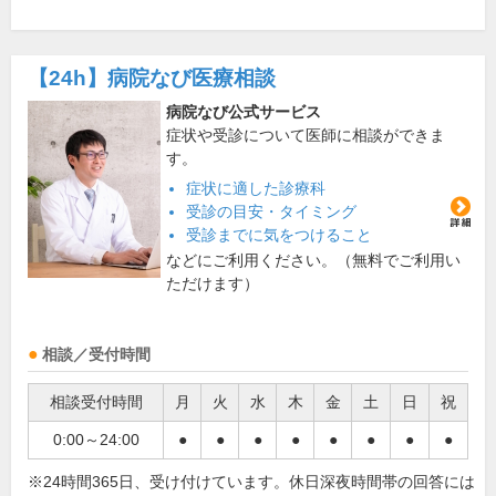
【24h】
病院なび医療相談
病院なび公式サービス
症状や受診について医師に相談ができま
す。
症状に適した診療科
受診の目安・タイミング
受診までに気をつけること
などにご利用ください。（無料でご利用い
ただけます）
相談／受付時間
相談受付時間
月
火
水
木
金
土
日
祝
0:00～24:00
●
●
●
●
●
●
●
●
※24時間365日、受け付けています。休日深夜時間帯の回答には