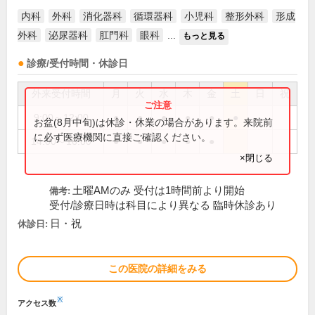
内科
外科
消化器科
循環器科
小児科
整形外科
形成
外科
泌尿器科
肛門科
眼科
...
もっと見る
診療/受付時間・休診日
外来受付時間
月
火
水
木
金
土
日
祝
9:00～12:00
●
●
●
●
●
●
お盆(8月中旬)は休診・休業の場合があります。来院前
に必ず医療機関に直接ご確認ください。
14:00～16:00
●
●
●
●
●
×閉じる
土曜AMのみ 受付は1時間前より開始
備考:
受付/診療日時は科目により異なる 臨時休診あり
日・祝
休診日:
この医院の詳細をみる
※
アクセス数