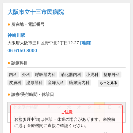
大阪市立十三市民病院
所在地・電話番号
神崎川駅
大阪府大阪市淀川区野中北2丁目12-27
[地図]
06-6150-8000
診療科目
内科
外科
呼吸器内科
消化器内科
小児科
整形外科
皮膚科
泌尿器科
産婦人科
糖尿病内科
...
もっと見る
診療/受付時間・休診日
外来受付時間
月
火
水
木
金
土
日
祝
8:45～11:00
●
●
●
●
●
お盆(8月中旬)は休診・休業の場合があります。来院前
に必ず医療機関に直接ご確認ください。