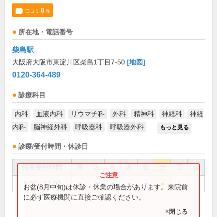
8
口コミ
件
所在地・電話番号
柴島駅
大阪府大阪市東淀川区柴島1丁目7-50
[地図]
0120-364-489
診療科目
内科
血液内科
リウマチ科
外科
精神科
神経科
神経
内科
脳神経外科
呼吸器科
呼吸器外科
...
もっと見る
診療/受付時間・休診日
外来受付時間
月
火
水
木
金
土
日
祝
8:00～11:00
●
●
●
●
●
●
お盆(8月中旬)は休診・休業の場合があります。来院前
に必ず医療機関に直接ご確認ください。
×閉じる