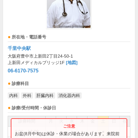
所在地・電話番号
千里中央駅
大阪府豊中市上新田2丁目24-50-1
上新田メディカルブリッジ1F
[地図]
06-6170-7575
診療科目
内科
外科
肝臓内科
消化器内科
診療/受付時間・休診日
診療時間
月
火
水
木
金
土
日
祝
9:00～13:00
●
●
●
●
●
●
お盆(8月中旬)は休診・休業の場合があります。来院前