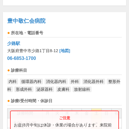
豊中敬仁会病院
所在地・電話番号
少路駅
大阪府豊中市少路1丁目8-12
[地図]
06-6853-1700
診療科目
内科
循環器内科
消化器内科
外科
消化器外科
整形外
科
形成外科
泌尿器科
皮膚科
放射線科
診療/受付時間・休診日
診療時間
月
火
水
木
金
土
日
祝
9:00～12:00
●
●
●
●
●
●
お盆(8月中旬)は休診・休業の場合があります。来院前