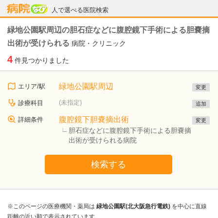
病院なび
人で選べる医院検索
緑地公園駅周辺の胆石症などに腹腔鏡下手術による胆嚢摘
出術が受けられる
病院・クリニック
4
件見つかりました
緑地公園駅周辺
エリア/駅
変更
(未指定)
診療科目
追加
腹腔鏡下胆嚢摘出術
詳細条件
変更
胆石症などに腹腔鏡下手術による胆嚢摘
出術が受けられる病院
検索する
※このページの医療機関・薬局は
緑地公園駅(北大阪急行電鉄)
を中心に直線
距離の近い順で表示されています