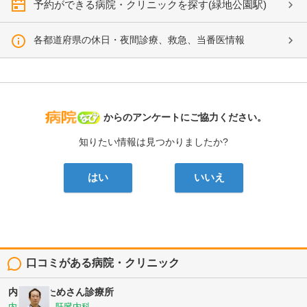
予約ができる病院・クリニックを探す(緑地公園駅)
各都道府県の休日・夜間診療、救急、当番医情報
病院なび
からのアンケートにご協力ください。
知りたい情報は見つかりましたか?
はい
いいえ
口コミがある病院・クリニック
内科外科ためさん診療所
内科, 外科, 肝臓内科, ...