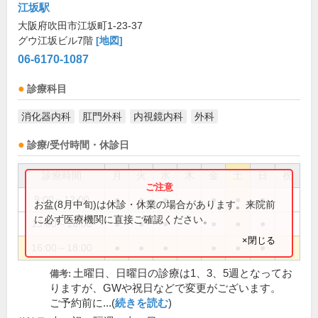
江坂駅
大阪府吹田市江坂町1-23-37
グウ江坂ビル7階
[地図]
06-6170-1087
診療科目
消化器内科
肛門外科
内視鏡内科
外科
診療/受付時間・休診日
診療時間
月
火
水
木
金
土
日
祝
9:00～12:00
●
●
●
●
●
●
お盆(8月中旬)は休診・休業の場合があります。来院前
に必ず医療機関に直接ご確認ください。
13:00～16:00
●
●
●
●
●
●
×閉じる
16:00～18:00
●
●
●
●
●
●
土曜日、日曜日の診療は1、3、5週となってお
備考:
りますが、GWや祝日などで変更がございます。
ご予約前に...(
続きを読む
)