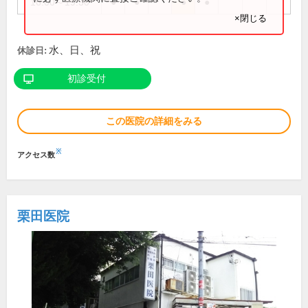
16:00～19:30
●
●
●
●
×閉じる
水、日、祝
休診日:
初診受付
この医院の詳細をみる
※
アクセス数
栗田医院