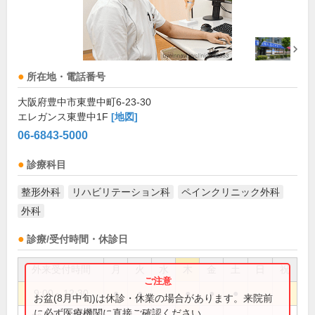
所在地・電話番号
大阪府豊中市東豊中町6-23-30
エレガンス東豊中1F
[地図]
06-6843-5000
診療科目
整形外科
リハビリテーション科
ペインクリニック外科
外科
診療/受付時間・休診日
外来受付時間
月
火
水
木
金
土
日
祝
9:00～12:30
●
●
●
●
●
お盆(8月中旬)は休診・休業の場合があります。来院前
に必ず医療機関に直接ご確認ください。