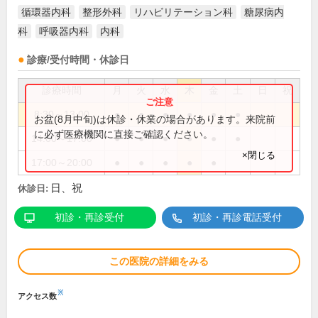
循環器内科
整形外科
リハビリテーション科
糖尿病内
科
呼吸器内科
内科
診療/受付時間・休診日
診療時間
月
火
水
木
金
土
日
祝
8:30～13:00
●
●
●
●
●
●
お盆(8月中旬)は休診・休業の場合があります。来院前
に必ず医療機関に直接ご確認ください。
14:00～17:00
●
●
●
●
●
●
×閉じる
17:00～20:00
●
●
●
●
●
日、祝
休診日:
初診・再診受付
初診・再診電話受付
この医院の詳細をみる
※
アクセス数