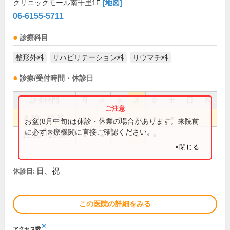
クリニックモール南千里1F
[地図]
06-6155-5711
診療科目
整形外科
リハビリテーション科
リウマチ科
診療/受付時間・休診日
診療時間
月
火
水
木
金
土
日
祝
8:30～12:30
●
●
●
●
●
●
お盆(8月中旬)は休診・休業の場合があります。来院前
に必ず医療機関に直接ご確認ください。
15:30～18:30
●
●
●
●
×閉じる
日、祝
休診日:
この医院の詳細をみる
※
アクセス数