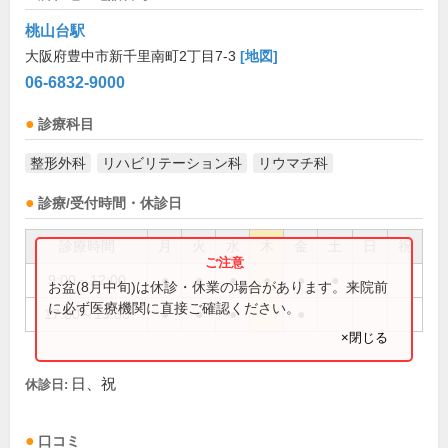
桃山台駅
大阪府豊中市新千里南町2丁目7-3
[地図]
06-6832-9000
診療科目
整形外科
リハビリテーション科
リウマチ科
診療/受付時間・休診日
診療時間
月
火
水
木
金
土
日
祝
9:00～12:00
●
●
●
●
●
●
お盆(8月中旬)は休診・休業の場合があります。来院前
に必ず医療機関に直接ご確認ください。
17:00～19:30
●
●
●
●
×閉じる
日、祝
休診日:
口コミ