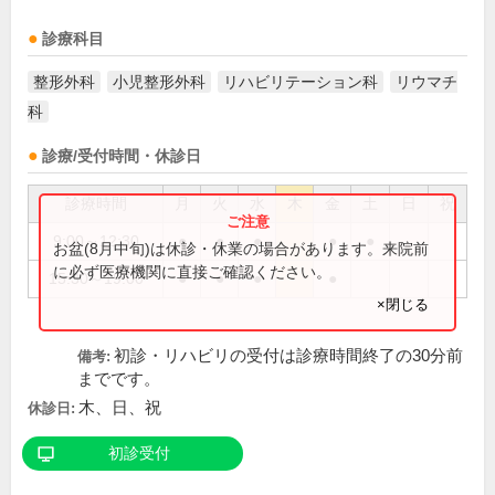
診療科目
整形外科
小児整形外科
リハビリテーション科
リウマチ
科
診療/受付時間・休診日
診療時間
月
火
水
木
金
土
日
祝
9:00～12:30
●
●
●
●
●
お盆(8月中旬)は休診・休業の場合があります。来院前
に必ず医療機関に直接ご確認ください。
15:30～19:00
●
●
●
●
×閉じる
初診・リハビリの受付は診療時間終了の30分前
備考:
までです。
木、日、祝
休診日:
初診受付