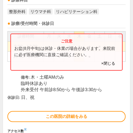
診療科目
整形外科
リウマチ科
リハビリテーション科
診療/受付時間・休診日
診療時間
月
火
水
木
金
土
日
祝
9:00～12:30
●
●
●
●
●
●
お盆(8月中旬)は休診・休業の場合があります。来院前
に必ず医療機関に直接ご確認ください。
16:00～19:00
●
●
●
●
×閉じる
木・土曜AMのみ
備考:
臨時休診あり
外来受付 午前診8:50から 午後診3:30から
日、祝
休診日:
この医院の詳細をみる
※
アクセス数