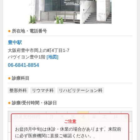
所在地・電話番号
豊中駅
大阪府豊中市岡上の町4丁目1-7
パヴイヨン豊中1階
[地図]
06-6841-8854
診療科目
整形外科
リウマチ科
リハビリテーション科
診療/受付時間・休診日
外来受付時間
月
火
水
木
金
土
日
祝
9:00～12:00
●
●
●
●
●
●
お盆(8月中旬)は休診・休業の場合があります。来院前
に必ず医療機関に直接ご確認ください。
16:00～19:00
●
●
●
●