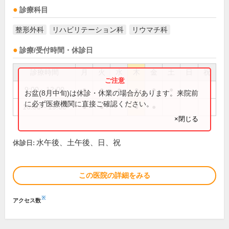
診療科目
整形外科
リハビリテーション科
リウマチ科
診療/受付時間・休診日
診療時間
月
火
水
木
金
土
日
祝
9:00～12:00
●
●
●
●
●
●
お盆(8月中旬)は休診・休業の場合があります。来院前
に必ず医療機関に直接ご確認ください。
16:00～19:00
●
●
●
●
×閉じる
水午後、土午後、日、祝
休診日:
この医院の詳細をみる
※
アクセス数