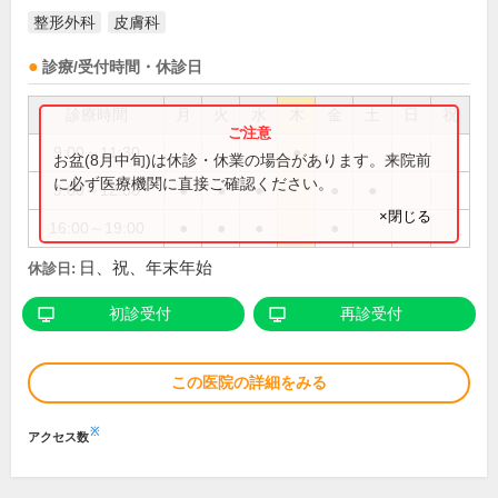
整形外科
皮膚科
診療/受付時間・休診日
診療時間
月
火
水
木
金
土
日
祝
9:00～11:30
●
お盆(8月中旬)は休診・休業の場合があります。来院前
に必ず医療機関に直接ご確認ください。
9:00～12:30
●
●
●
●
●
×閉じる
16:00～19:00
●
●
●
●
日、祝、年末年始
休診日:
初診受付
再診受付
この医院の詳細をみる
※
アクセス数