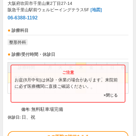
大阪府吹田市千里山東2丁目27-14
阪急千里山駅前ウェルビーイングテラス5F
[地図]
06-6388-1192
診療科目
整形外科
診療/受付時間・休診日
診療時間
月
火
水
木
金
土
日
祝
9:00～12:30
●
●
●
●
●
●
お盆(8月中旬)は休診・休業の場合があります。来院前
に必ず医療機関に直接ご確認ください。
16:00～19:00
●
●
●
●
×閉じる
無料駐車場完備
備考:
日、祝
休診日: