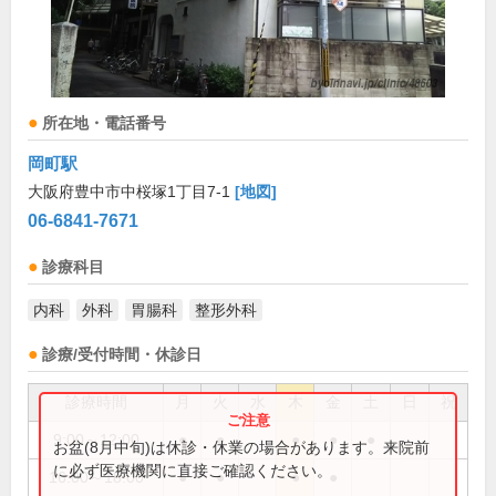
所在地・電話番号
岡町駅
大阪府豊中市中桜塚1丁目7-1
[地図]
06-6841-7671
診療科目
内科
外科
胃腸科
整形外科
診療/受付時間・休診日
診療時間
月
火
水
木
金
土
日
祝
9:00～12:00
●
●
●
●
●
お盆(8月中旬)は休診・休業の場合があります。来院前
に必ず医療機関に直接ご確認ください。
16:00～18:00
●
●
●
●