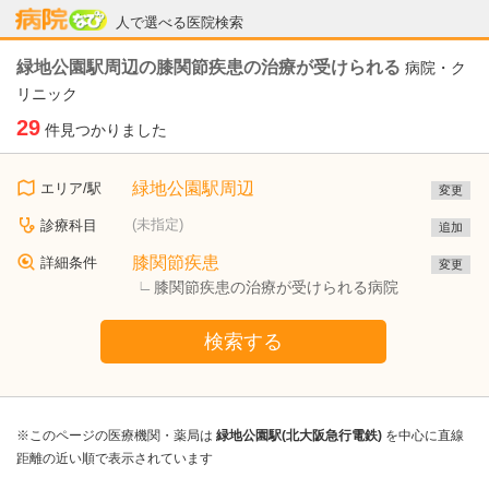
病院なび
人で選べる医院検索
緑地公園駅周辺の膝関節疾患の治療が受けられる
病院・ク
リニック
29
件見つかりました
緑地公園駅周辺
エリア/駅
変更
(未指定)
診療科目
追加
膝関節疾患
詳細条件
変更
膝関節疾患の治療が受けられる病院
検索する
※このページの医療機関・薬局は
緑地公園駅(北大阪急行電鉄)
を中心に直線
距離の近い順で表示されています