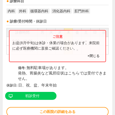
診療科目
内科
外科
循環器内科
消化器内科
肛門外科
診療/受付時間・休診日
診療時間
月
火
水
木
金
土
日
祝
9:00～12:00
●
●
●
●
●
●
お盆(8月中旬)は休診・休業の場合があります。来院前
に必ず医療機関に直接ご確認ください。
16:00～19:00
●
●
●
●
×閉じる
無料駐車場があります。
備考:
発熱、胃腸炎など風邪症状はこちらでは受付できま
せん。
日、祝、盆、年末年始
休診日:
初診受付
この医院の詳細をみる