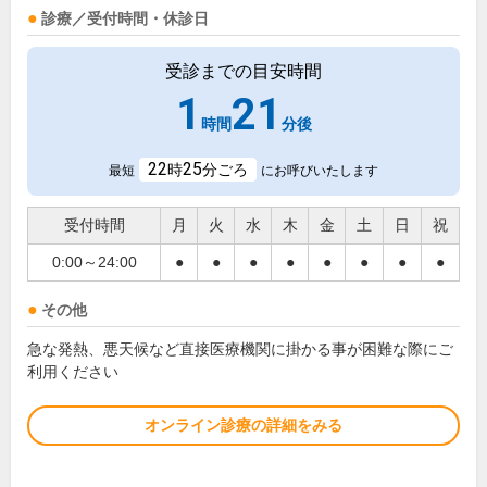
診療／受付時間・休診日
受診までの目安時間
1
21
時間
分後
22
25
時
分ごろ
最短
にお呼びいたします
受付時間
月
火
水
木
金
土
日
祝
0:00～24:00
●
●
●
●
●
●
●
●
その他
急な発熱、悪天候など直接医療機関に掛かる事が困難な際にご
利用ください
オンライン診療の詳細をみる