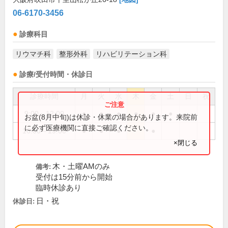
06-6170-3456
診療科目
リウマチ科
整形外科
リハビリテーション科
診療/受付時間・休診日
診療時間
月
火
水
木
金
土
日
祝
9:00～12:00
●
●
●
●
●
●
お盆(8月中旬)は休診・休業の場合があります。来院前
に必ず医療機関に直接ご確認ください。
16:00～19:00
●
●
●
●
×閉じる
木・土曜AMのみ
備考:
受付は15分前から開始
臨時休診あり
日・祝
休診日: