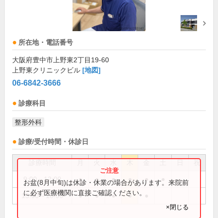
所在地・電話番号
大阪府豊中市上野東2丁目19-60
上野東クリニックビル
[地図]
06-6842-3666
診療科目
整形外科
診療/受付時間・休診日
診療時間
月
火
水
木
金
土
日
祝
9:00～12:00
●
●
●
●
●
●
お盆(8月中旬)は休診・休業の場合があります。来院前
に必ず医療機関に直接ご確認ください。
15:00～18:00
●
●
●
●
●
×閉じる