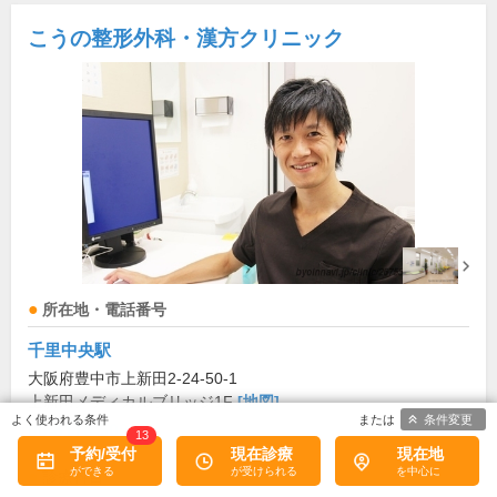
こうの整形外科・漢方クリニック
所在地・電話番号
千里中央駅
大阪府豊中市上新田2-24-50-1
上新田メディカルブリッジ1F
[地図]
条件変更
06-6170-5092
13
予約/受付
現在診療
現在地
診療科目