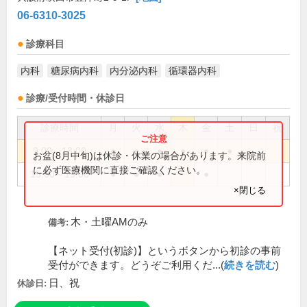
06-6310-3025
診療科目
内科
糖尿病内科
内分泌内科
循環器内科
診療/受付時間・休診日
診療時間
月
火
水
木
金
土
日
祝
9:00～13:00
●
●
●
●
●
●
お盆(8月中旬)は休診・休業の場合があります。来院前
に必ず医療機関に直接ご確認ください。
15:00～19:00
●
●
●
●
×閉じる
木・土曜AMのみ
備考:
【ネット受付(初診)】というボタンから初診の事前
受付ができます。どうぞご利用くだ...(
続きを読む
)
日、祝
休診日: