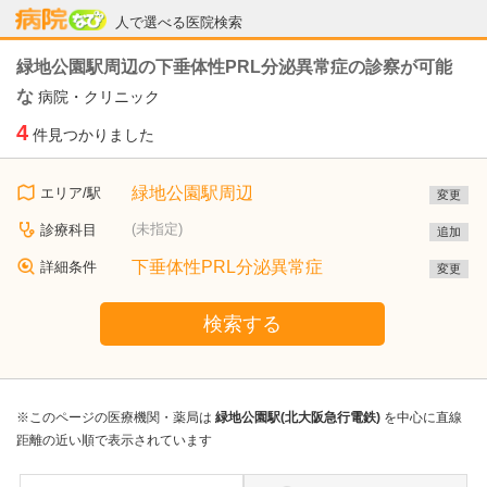
病院なび
人で選べる医院検索
緑地公園駅周辺の下垂体性PRL分泌異常症の診察が可能
な
病院・クリニック
4
件見つかりました
緑地公園駅周辺
エリア/駅
変更
(未指定)
診療科目
追加
下垂体性PRL分泌異常症
詳細条件
変更
検索する
※このページの医療機関・薬局は
緑地公園駅(北大阪急行電鉄)
を中心に直線
距離の近い順で表示されています