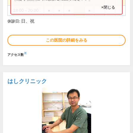
9:15～13:15
●
●
●
●
●
×閉じる
18:00～20:00
●
●
●
●
日、祝
休診日:
この医院の詳細をみる
※
アクセス数
はしクリニック