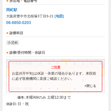
所在地・電話番号
岡町駅
大阪府豊中市北桜塚3丁目9-21
[地図]
06-6850-0203
診療科目
小児科
診療/受付時間・休診日
外来受付時間
月
火
水
木
金
土
日
祝
9:00～11:30
●
●
●
●
●
お盆(8月中旬)は休診・休業の場合があります。来院前
に必ず医療機関に直接ご確認ください。
9:00～12:30
●
×閉じる
16:30～18:30
●
●
●
●
木曜AMのみ 土曜12:30まで
備考:
日・祝
休診日: