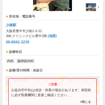
所在地・電話番号
少路駅
大阪府豊中市少路2-3-22
JMLクリニックビル豊中2階
[地図]
06-6842-3230
診療科目
内科
脳神経内科
診療/受付時間・休診日
診療時間
月
火
水
木
金
土
日
祝
9:00～12:00
●
●
●
●
●
●
お盆(8月中旬)は休診・休業の場合があります。来院前
に必ず医療機関に直接ご確認ください。
17:00～19:00
●
●
●
×閉じる