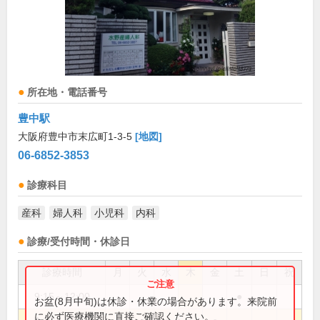
所在地・電話番号
豊中駅
大阪府豊中市末広町1-3-5
[地図]
06-6852-3853
診療科目
産科
婦人科
小児科
内科
診療/受付時間・休診日
診療時間
月
火
水
木
金
土
日
祝
9:15～12:00
●
お盆(8月中旬)は休診・休業の場合があります。来院前
に必ず医療機関に直接ご確認ください。