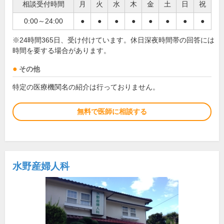
相談受付時間
月
火
水
木
金
土
日
祝
0:00～24:00
●
●
●
●
●
●
●
●
※24時間365日、受け付けています。休日深夜時間帯の回答には
時間を要する場合があります。
その他
特定の医療機関名の紹介は行っておりません。
無料で医師に相談する
水野産婦人科