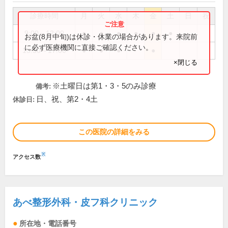
診療時間
月
火
水
木
金
土
日
祝
9:00～12:00
●
●
●
●
●
●
お盆(8月中旬)は休診・休業の場合があります。来院前
に必ず医療機関に直接ご確認ください。
13:30～17:00
●
●
●
●
×閉じる
※土曜日は第1・3・5のみ診療
備考:
日、祝、第2・4土
休診日:
この医院の詳細をみる
※
アクセス数
あべ整形外科・皮フ科クリニック
所在地・電話番号