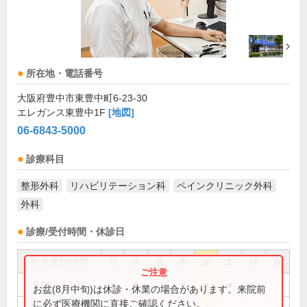
所在地・電話番号
大阪府豊中市東豊中町6-23-30
エレガンス東豊中1F
[地図]
06-6843-5000
診療科目
整形外科
リハビリテーション科
ペインクリニック外科
外科
診療/受付時間・休診日
外来受付時間
月
火
水
木
金
土
日
祝
9:00～12:30
●
●
●
●
●
お盆(8月中旬)は休診・休業の場合があります。来院前
に必ず医療機関に直接ご確認ください。