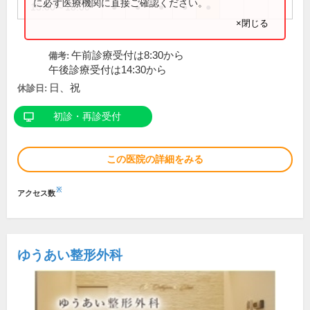
に必ず医療機関に直接ご確認ください。
15:00～18:00
●
●
●
●
●
×閉じる
午前診療受付は8:30から
備考:
午後診療受付は14:30から
日、祝
休診日:
初診・再診受付
この医院の詳細をみる
※
アクセス数
ゆうあい整形外科