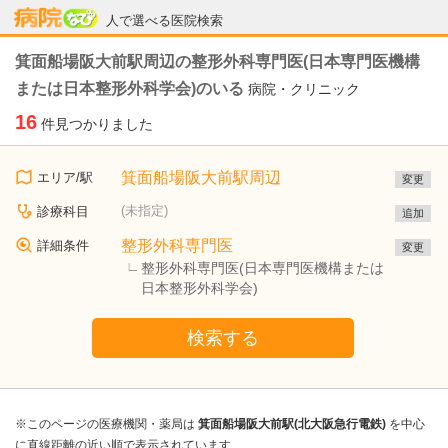
病院なび
人で選べる医院検索
箕面船場阪大前駅周辺の整形外科専門医(日本専門医機構
または日本整形外科学会)のいる
病院・クリニック
16
件見つかりました
箕面船場阪大前駅周辺
エリア/駅
変更
(未指定)
診療科目
追加
整形外科専門医
詳細条件
変更
整形外科専門医(日本専門医機構または
日本整形外科学会)
検索する
※このページの医療機関・薬局は
箕面船場阪大前駅(北大阪急行電鉄)
を中心
に直線距離の近い順で表示されています