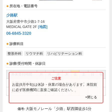
所在地・電話番号
少路駅
大阪府豊中市少路1-7-16
MEDICAL GATE 2F
[地図]
06-6845-3320
診療科目
整形外科
リウマチ科
リハビリテーション科
診療/受付時間・休診日
外来受付時間
月
火
水
木
金
土
日
祝
9:00～12:00
●
●
●
●
●
●
お盆(8月中旬)は休診・休業の場合があります。来院前
に必ず医療機関に直接ご確認ください。
16:30～19:30
●
●
●
●
×閉じる
大阪モノレール「少路」駅西隣徒歩1分
備考: