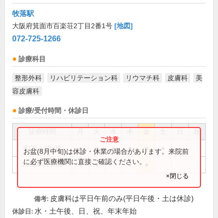
牧落駅
大阪府箕面市百楽荘2丁目2番1号
[地図]
072-725-1266
診療科目
整形外科
リハビリテーション科
リウマチ科
皮膚科
美
容皮膚科
診療/受付時間・休診日
診療時間
月
火
水
木
金
土
日
祝
9:00～12:00
●
●
●
●
●
●
お盆(8月中旬)は休診・休業の場合があります。来院前
に必ず医療機関に直接ご確認ください。
16:00～19:00
●
●
●
●
×閉じる
皮膚科は平日午前のみ(平日午後・土は休診)
備考:
水・土午後、日、祝、年末年始
休診日: