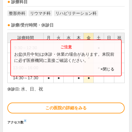
診療科目
整形外科
リウマチ科
リハビリテーション科
診療/受付時間・休診日
診療時間
月
火
水
木
金
土
日
祝
9:30～12:30
●
お盆(8月中旬)は休診・休業の場合があります。来院前
9:30～13:00
●
●
●
●
に必ず医療機関に直接ご確認ください。
13:00～16:00
●
×閉じる
14:30～17:30
●
●
●
●
水、日、祝
休診日:
この医院の詳細をみる
※
アクセス数