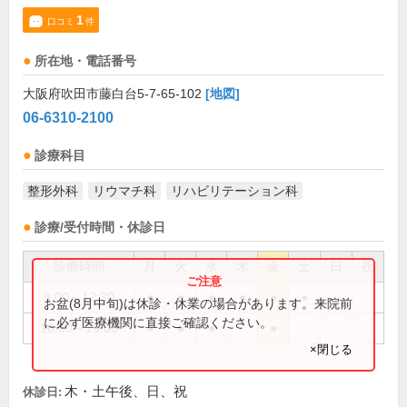
1
口コミ
件
所在地・電話番号
大阪府吹田市藤白台5-7-65-102
[地図]
06-6310-2100
診療科目
整形外科
リウマチ科
リハビリテーション科
診療/受付時間・休診日
診療時間
月
火
水
木
金
土
日
祝
9:00～12:30
●
●
●
●
●
●
お盆(8月中旬)は休診・休業の場合があります。来院前
に必ず医療機関に直接ご確認ください。
16:00～19:00
●
●
●
●
×閉じる
木・土午後、日、祝
休診日: