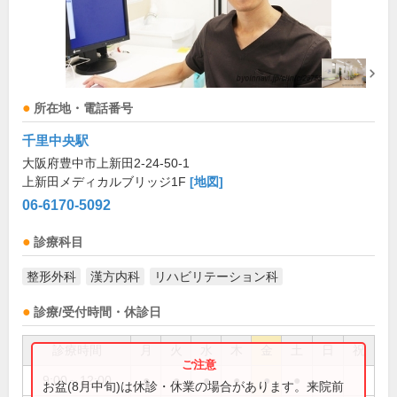
所在地・電話番号
千里中央駅
大阪府豊中市上新田2-24-50-1
上新田メディカルブリッジ1F
[地図]
06-6170-5092
診療科目
整形外科
漢方内科
リハビリテーション科
診療/受付時間・休診日
診療時間
月
火
水
木
金
土
日
祝
9:00～12:00
●
●
●
●
●
●
お盆(8月中旬)は休診・休業の場合があります。来院前