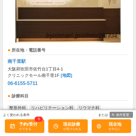
所在地・電話番号
南千里駅
大阪府吹田市佐竹台1丁目4-1
クリニックモール南千里1F
[地図]
06-6155-5711
診療科目
整形外科
リハビリテーション科
リウマチ科
条件変更
9
診療/受付時間・休診日
予約/受付
現在診療
現在地
診療時間
月
火
水
木
金
土
日
祝