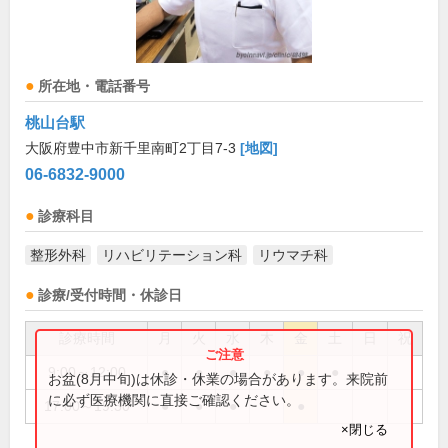
所在地・電話番号
桃山台駅
大阪府豊中市新千里南町2丁目7-3
[地図]
06-6832-9000
診療科目
整形外科
リハビリテーション科
リウマチ科
診療/受付時間・休診日
診療時間
月
火
水
木
金
土
日
祝
9:00～12:00
●
●
●
●
●
●
お盆(8月中旬)は休診・休業の場合があります。来院前
に必ず医療機関に直接ご確認ください。
17:00～19:30
●
●
●
●
×閉じる