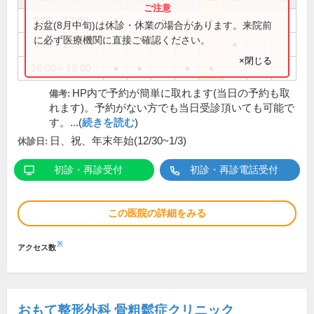
9:00～12:00
●
●
●
●
●
お盆(8月中旬)は休診・休業の場合があります。来院前
に必ず医療機関に直接ご確認ください。
9:00～13:00
●
×閉じる
16:00～19:00
●
●
●
●
HP内で予約が簡単に取れます(当日の予約も取
備考:
れます)。予約がない方でも当日受診頂いても可能で
す。...(
続きを読む
)
日、祝、年末年始(12/30~1/3)
休診日:
初診・再診受付
初診・再診電話受付
この医院の詳細をみる
※
アクセス数
おもて整形外科 骨粗鬆症クリニック