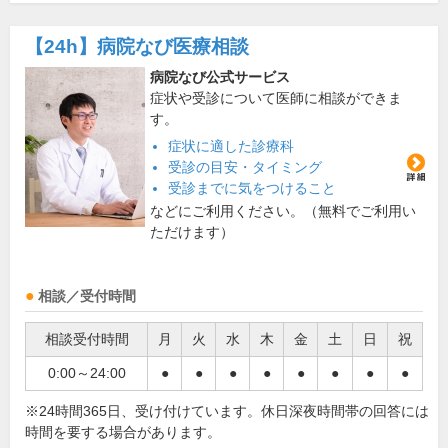
【24h】
病院なび医療相談
病院なび公式サービス
症状や受診について医師に相談ができま
す。
症状に適した診療科
受診の目安・タイミング
受診までに気をつけること
などにご利用ください。（無料でご利用い
ただけます）
相談／受付時間
相談受付時間
月
火
水
木
金
土
日
祝
0:00～24:00
●
●
●
●
●
●
●
●
※24時間365日、受け付けています。休日深夜時間帯の回答には
時間を要する場合があります。