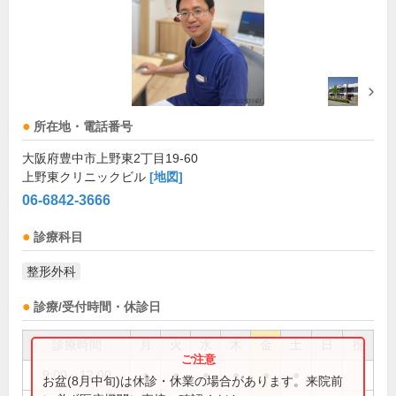
所在地・電話番号
大阪府豊中市上野東2丁目19-60
上野東クリニックビル
[地図]
06-6842-3666
診療科目
整形外科
診療/受付時間・休診日
診療時間
月
火
水
木
金
土
日
祝
9:00～12:00
●
●
●
●
●
●
お盆(8月中旬)は休診・休業の場合があります。来院前