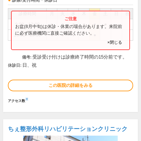
診療/受付時間・休診日
診療時間
月
火
水
木
金
土
日
祝
9:00～12:00
●
●
●
●
●
●
お盆(8月中旬)は休診・休業の場合があります。来院前
に必ず医療機関に直接ご確認ください。
16:00～19:00
●
●
●
●
×閉じる
受診受け付けは診療終了時間の15分前です。
備考:
日、祝
休診日:
この医院の詳細をみる
※
アクセス数
ちぇ整形外科リハビリテーションクリニック