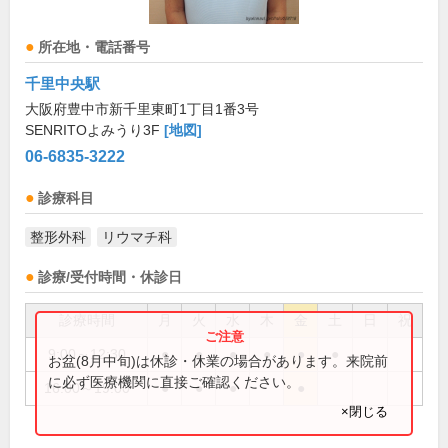
所在地・電話番号
千里中央駅
大阪府豊中市新千里東町1丁目1番3号
SENRITOよみうり3F
[地図]
06-6835-3222
診療科目
整形外科
リウマチ科
診療/受付時間・休診日
診療時間
月
火
水
木
金
土
日
祝
9:00～12:30
●
●
●
●
●
●
お盆(8月中旬)は休診・休業の場合があります。来院前
に必ず医療機関に直接ご確認ください。
16:00～19:00
●
●
●
●
×閉じる