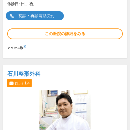
日、祝
休診日:
初診・再診電話受付
この医院の詳細をみる
※
アクセス数
石川整形外科
1
口コミ
件