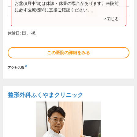
9:00～12:00
●
●
●
●
●
●
お盆(8月中旬)は休診・休業の場合があります。来院前
に必ず医療機関に直接ご確認ください。
16:00～19:00
●
●
●
●
×閉じる
日、祝
休診日:
この医院の詳細をみる
※
アクセス数
整形外科ふくやまクリニック