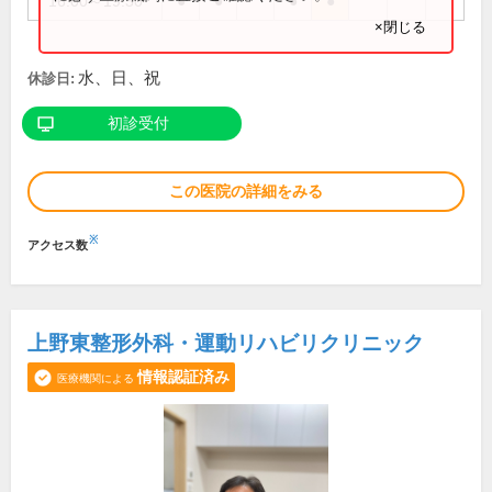
16:00～19:30
●
●
●
●
×閉じる
水、日、祝
休診日:
初診受付
この医院の詳細をみる
※
アクセス数
上野東整形外科・運動リハビリクリニック
情報認証済み
医療機関による