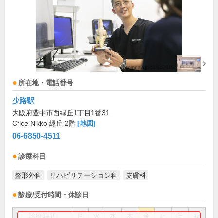
所在地・電話番号
少路駅
大阪府豊中市西緑丘1丁目1番31
Crice Nikko 緑丘 2階
[地図]
06-6850-4511
診療科目
整形外科
リハビリテーション科
皮膚科
診療/受付時間・休診日
診療時間
月
火
水
木
金
土
日
祝