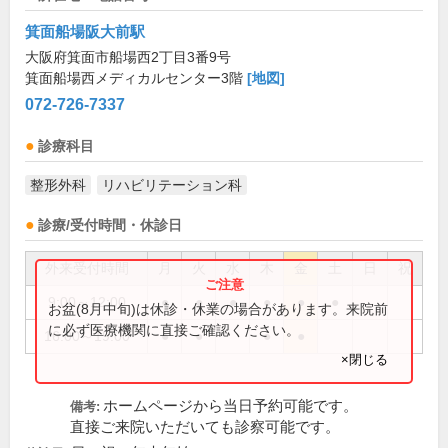
箕面船場阪大前駅
大阪府箕面市船場西2丁目3番9号
箕面船場西メディカルセンター3階
[地図]
072-726-7337
診療科目
整形外科
リハビリテーション科
診療/受付時間・休診日
外来受付時間
月
火
水
木
金
土
日
祝
9:00～12:00
●
●
●
●
●
●
お盆(8月中旬)は休診・休業の場合があります。来院前
に必ず医療機関に直接ご確認ください。
16:00～19:00
●
●
●
●
×閉じる
ホームページから当日予約可能です。
備考:
直接ご来院いただいても診察可能です。