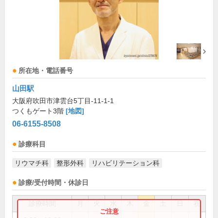
所在地・電話番号
山田駅
大阪府吹田市津雲台5丁目-11-1-1
つくもゲート3階
[地図]
06-6155-8508
診療科目
リウマチ科
整形外科
リハビリテーション科
診療/受付時間・休診日
診療時間
月
火
水
木
金
土
日
祝