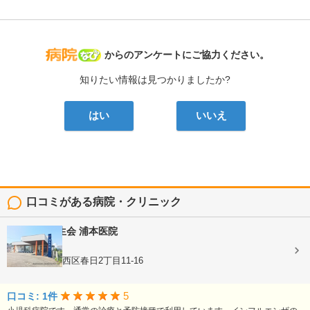
病院なび
からのアンケートにご協力ください。
知りたい情報は見つかりましたか?
はい
いいえ
口コミがある病院・クリニック
医療法人龍生会
浦本医院
内科, 小児科
熊本県熊本市西区春日2丁目11-16
5
口コミ: 1件