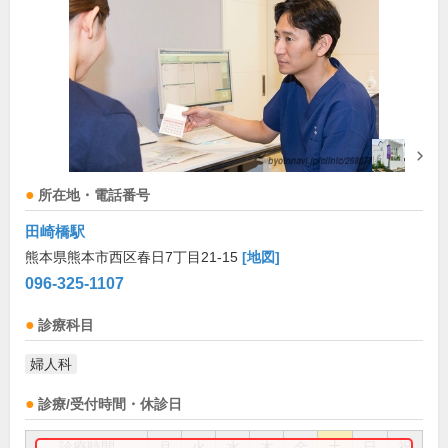
所在地・電話番号
田崎橋駅
熊本県熊本市西区春日7丁目21-15
[地図]
096-325-1107
診療科目
婦人科
診療/受付時間・休診日
診療時間
月
火
水
木
金
土
日
祝