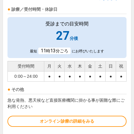
診療／受付時間・休診日
受診までの目安時間
27
分後
11
13
時
分ごろ
最短
にお呼びいたします
受付時間
月
火
水
木
金
土
日
祝
0:00～24:00
●
●
●
●
●
●
●
●
その他
急な発熱、悪天候など直接医療機関に掛かる事が困難な際にご
利用ください
オンライン診療の詳細をみる