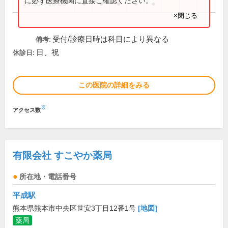
に必ず医療機関に直接ご確認ください。
14:30～18:00
●
●
●
●
●
×閉じる
受付/診療日時は科目により異なる
備考:
日、祝
休診日:
この医院の詳細をみる
※
アクセス数
有限会社 すこやか薬局
所在地・電話番号
平成駅
熊本県熊本市中央区世安3丁目12番1号
[地図]
薬局