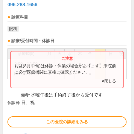
096-288-1656
診療科目
眼科
診療/受付時間・休診日
診療時間
月
火
水
木
金
土
日
祝
9:00～12:00
●
●
●
●
●
●
お盆(8月中旬)は休診・休業の場合があります。来院前
に必ず医療機関に直接ご確認ください。
14:00～17:30
●
●
●
●
×閉じる
水曜午後は手術終了後から受付です
備考:
日、祝
休診日:
この医院の詳細をみる