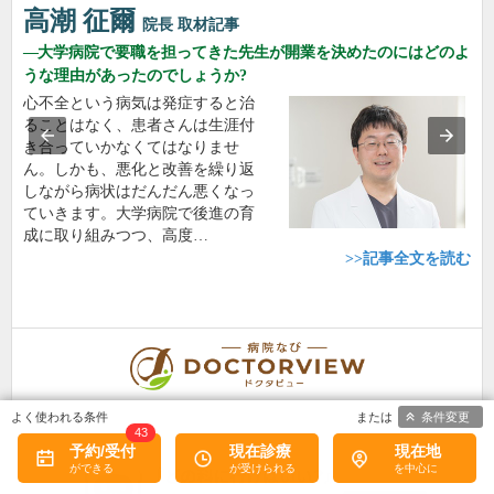
高潮 征爾
院長
取材記事
大学病院で要職を担ってきた先生が開業を決めたのにはどのよ
うな理由があったのでしょうか?
心不全という病気は発症すると治
ることはなく、患者さんは生涯付
き合っていかなくてはなりませ
ん。しかも、悪化と改善を繰り返
しながら病状はだんだん悪くなっ
ていきます。大学病院で後進の育
成に取り組みつつ、高度…
>>記事全文を読む
条件変更
43
予約/受付
現在診療
現在地