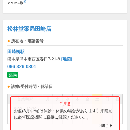
※
アクセス数
松林堂薬局田崎店
所在地・電話番号
田崎橋駅
熊本県熊本市西区春日7-21-8
[地図]
096-326-0301
薬局
診療/受付時間・休診日
営業時間
月
火
水
木
金
土
日
祝
9:00～12:30
●
●
お盆(8月中旬)は休診・休業の場合があります。来院前
に必ず医療機関に直接ご確認ください。
9:00～18:00
●
●
●
●
×閉じる