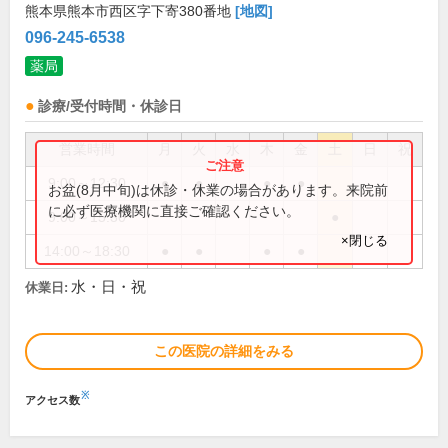
熊本県熊本市西区字下寄380番地
[地図]
096-245-6538
薬局
診療/受付時間・休診日
営業時間
月
火
水
木
金
土
日
祝
9:00～12:30
●
●
●
●
お盆(8月中旬)は休診・休業の場合があります。来院前
に必ず医療機関に直接ご確認ください。
9:00～15:30
●
×閉じる
14:00～18:30
●
●
●
●
水・日・祝
休業日:
この医院の詳細をみる
※
アクセス数