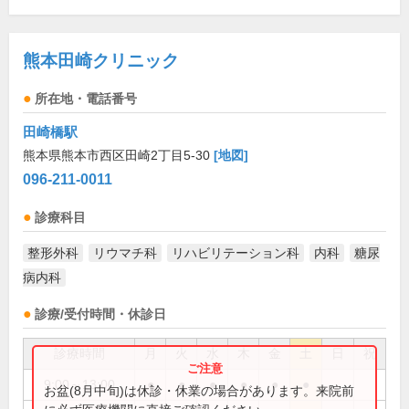
熊本田崎クリニック
所在地・電話番号
田崎橋駅
熊本県熊本市西区田崎2丁目5-30
[地図]
096-211-0011
診療科目
整形外科
リウマチ科
リハビリテーション科
内科
糖尿
病内科
診療/受付時間・休診日
診療時間
月
火
水
木
金
土
日
祝
9:00～13:00
●
●
●
●
●
●
お盆(8月中旬)は休診・休業の場合があります。来院前