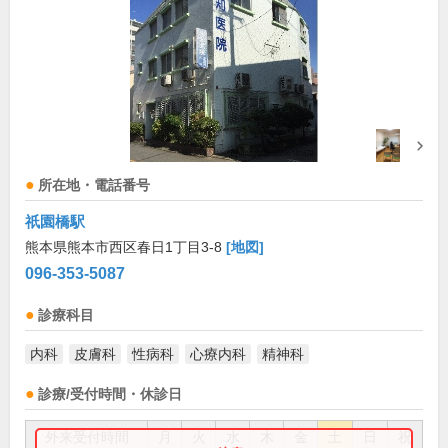
所在地・電話番号
祇園橋駅
熊本県熊本市西区春日1丁目3-8
[地図]
096-353-5087
診療科目
内科
皮膚科
性病科
心療内科
精神科
診療/受付時間・休診日
外来受付時間
月
火
水
木
金
土
日
祝