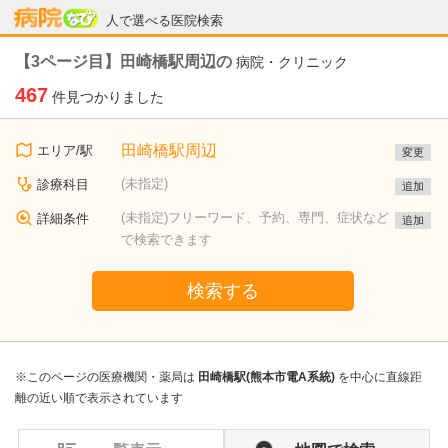
病院なび
人で選べる医院検索
【3ページ目】田崎橋駅周辺の
病院・クリニック
467
件見つかりました
田崎橋駅周辺
エリア/駅
変更
(未指定)
診療科目
追加
(未指定)フリーワード、予約、専門、症状など
詳細条件
追加
で検索できます
検索する
※このページの医療機関・薬局は
田崎橋駅(熊本市電A系統)
を中心に直線距
離の近い順で表示されています