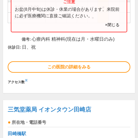
9:00～13:00
●
●
●
●
●
●
お盆(8月中旬)は休診・休業の場合があります。来院前
に必ず医療機関に直接ご確認ください。
14:00～18:00
●
●
●
●
×閉じる
心療内科 精神科(現在は月・水曜日のみ)
備考:
日、祝
休診日:
この医院の詳細をみる
※
アクセス数
三気堂薬局 イオンタウン田崎店
所在地・電話番号
田崎橋駅