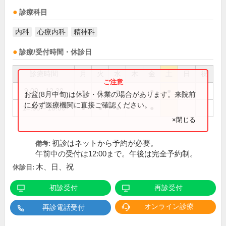
診療科目
内科
心療内科
精神科
診療/受付時間・休診日
診療時間
月
火
水
木
金
土
日
祝
9:00～12:30
●
●
●
●
●
お盆(8月中旬)は休診・休業の場合があります。来院前
に必ず医療機関に直接ご確認ください。
14:00～18:00
●
●
●
●
×閉じる
初診はネットから予約が必要。
備考:
午前中の受付は12:00まで。午後は完全予約制。
木、日、祝
休診日:
初診受付
再診受付
オンライン診療
再診電話受付