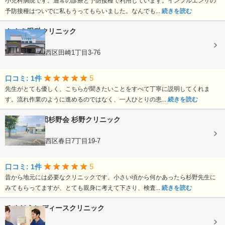
小児科病院です。通常の診療と予防接種で利用しています。インフルエンザの
予防接種はついでに私もうってもらいました。なんでも...
続きを読む
たさき眼科クリニック
眼科
熊本県熊本市西区田崎1丁目3-76
5
口コミ: 1件
先生がとても優しく、こちらが聞きたいことをすべて丁寧に説明してくれま
す。流れ作業のように進めるのではなく、一人ひとりの患...
続きを読む
医療法人社団杉野会
杉野クリニック
内科, 小児科
熊本県熊本市西区春日7丁目19-7
5
口コミ: 1件
昔から地元には必要なクリニックです。小さい頃から何かあったら杉野先生に
みてもらってますが、とても親身に考えて下さり、検査...
続きを読む
みやはらレディースクリニック
婦人科