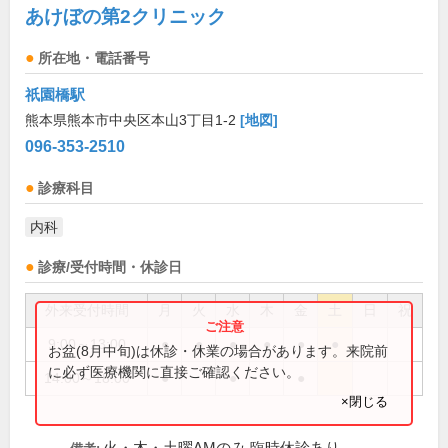
あけぼの第2クリニック
所在地・電話番号
祇園橋駅
熊本県熊本市中央区本山3丁目1-2
[地図]
096-353-2510
診療科目
内科
診療/受付時間・休診日
外来受付時間
月
火
水
木
金
土
日
祝
9:00～13:00
●
●
●
●
●
●
お盆(8月中旬)は休診・休業の場合があります。来院前
に必ず医療機関に直接ご確認ください。
14:00～18:00
●
●
●
×閉じる