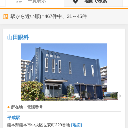
一覧表示
地図で検索
駅から近い順に
467
件中、
31～45件
山田眼科
所在地・電話番号
平成駅
熊本県熊本市中央区世安町229番地
[地図]