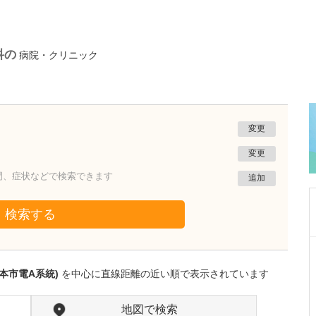
科の
病院・クリニック
変更
変更
門、症状などで検索できます
追加
検索する
兵庫県神戸市西区
長谷川医院
本市電A系統)
を中心に直線距離の近い順で表示されています
長谷川 博司
院長
取材記事
どのような症状の患者さんが多く来院されてい
地図で検索