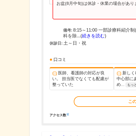
お盆(8月中旬)は休診・休業の場合があ
8:15～11:00 一部診療科
備考:
科を除...(
続きを読む
)
土～日・祝
休診日:
口コミ
医師、看護師の対応が良
新しく
い。 担当医でなくても配慮が
中心部に
整っていた
め...
もっ
こ
※
アクセス数