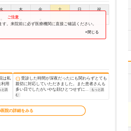
水
木
金
土
日
祝
●
●
●
ります。来院前に必ず医療機関に直接ご確認ください。
×閉じる
院は私
受診した時間が深夜だったにも関わらずとても
は利用
親切に対応していただきました。また患者さんも
多い日でしたがいやな顔ひとつせずに...
っと読
もっと読
む
の医院の詳細をみる