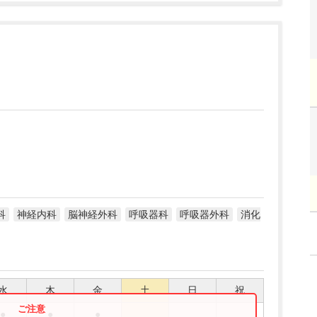
科
神経内科
脳神経外科
呼吸器科
呼吸器外科
消化
水
木
金
土
日
祝
●
●
●