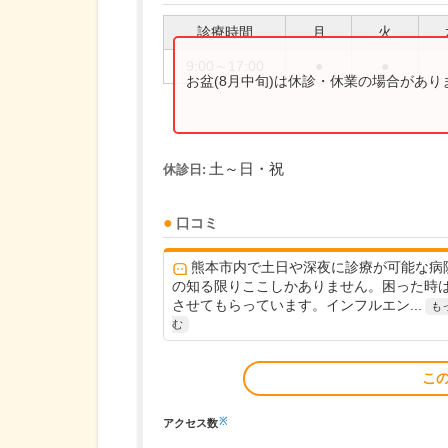
診療時間
月
火
9:00～17:00
●
●
お盆(8月中旬)は休診・休業の場合があ
土～日・祝
休診日:
口コミ
熊本市内で土日や深夜に診療が可能な病
の知る限りここしかありません。困った時
させてもらっています。インフルエン...
も
む
こ
※
アクセス数