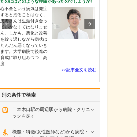
たのにはどのような理由があったのでしょうか?
現在、どのよう
心不全という病気は発症
ますか?
すると治ることはなく、
この地域も高齢
患者さんは生涯付き合っ
でいるので、70歳
ていかなくてはなりませ
以上とご高齢の
ん。しかも、悪化と改善
が多いですね。
を繰り返しながら病状は
ては、やはり高
だんだん悪くなっていき
尿病といった生
ます。大学病院で後進の
がほとんどです
育成に取り組みつつ、高
難しくなって、
度…
を受けている方
>>記事全文を読む
別の条件で検索
二本木口駅の周辺駅から病院・クリニ
ックを探す
機能・特徴(女性医師など)から病院・