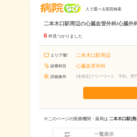
病院なび
人で選べる医院検索
二本木口駅周辺の心臓血管外科/心臓外
6
件見つかりました
二本木口駅周辺
エリア/駅
心臓血管外科
診療科目
(未指定)フリーワード、予約、専
詳細条件
※このページの医療機関・薬局は
二本木口駅(熊
一覧表示