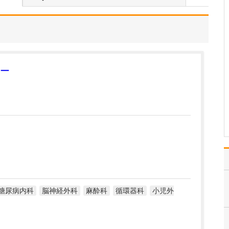
ますか?
消化器内科と糖尿病内科
を標榜していますので、
やはり便通異常や胸やけ
など腹部に関する症状や
糖尿病の患者さんは多い
ですが「指の先を切っ
ー
た」「顔にブツブツがで
きた」など、さまざまな
主訴の患者さんが来院さ
れま…
>>記事全文を読む
糖尿病内科
脳神経外科
麻酔科
循環器科
小児外