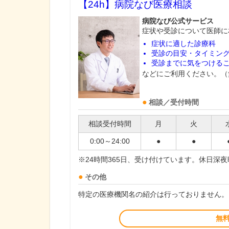
【24h】
病院なび医療相談
病院なび公式サービス
症状や受診について医師に
症状に適した診療科
受診の目安・タイミン
受診までに気をつける
などにご利用ください。（
相談／受付時間
相談受付時間
月
火
0:00～24:00
●
●
※24時間365日、受け付けています。休日深
その他
特定の医療機関名の紹介は行っておりません。
無