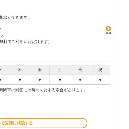
相談ができます。
グ
こと
無料でご利用いただけます）
水
木
金
土
日
祝
●
●
●
●
●
●
夜時間帯の回答には時間を要する場合があります。
料で医師に相談する