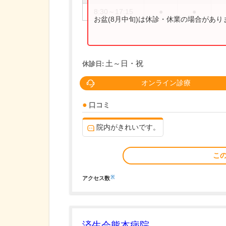
8:30～17:15
●
●
お盆(8月中旬)は休診・休業の場合があ
土～日・祝
休診日:
オンライン診療
口コミ
院内がきれいです。
こ
※
アクセス数
済生会熊本病院