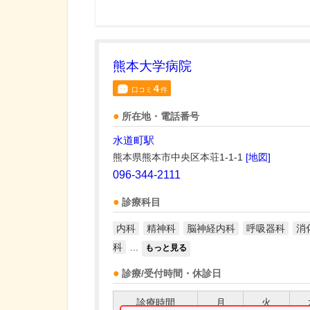
熊本大学病院
4
口コミ
件
所在地・電話番号
水道町駅
熊本県熊本市中央区本荘1-1-1
[地図]
096-344-2111
診療科目
内科
精神科
脳神経内科
呼吸器科
消
科
...
もっと見る
診療/受付時間・休診日
診療時間
月
火