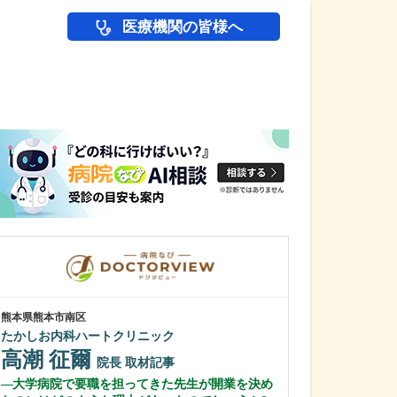
医療機関の皆様へ
医師(ドクター)の
熊本県熊本市南区
東京都世田谷区
たかしお内科ハートクリニック
高島・山田クリ
山田 眞
高潮 征爾
院長
院長
取材記事
山田 健太
大学病院で要職を担ってきた先生が開業を決め