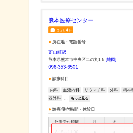
熊本医療センター
4
口コミ
件
所在地・電話番号
蔚山町駅
熊本県熊本市中央区二の丸1-5
[地図]
096-353-6501
診療科目
内科
血液内科
リウマチ科
外科
精神
器外科
...
もっと見る
診療/受付時間・休診日
外来受付時間
月
火
8:15～11:00
●
●