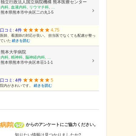
独立行政法人国立病院機構
熊本医療センター
内科, 血液内科, リウマチ科, ...
熊本県熊本市中央区二の丸1-5
4.75
口コミ: 4件
医師、看護師の対応が良い。 担当医でなくても配慮が整っ
ていた
続きを読む
熊本大学病院
内科, 精神科, 脳神経内科, ...
熊本県熊本市中央区本荘1-1-1
5
口コミ: 4件
院内がきれいです。
続きを読む
病院なび
からのアンケートにご協力ください。
知りたい情報は見つかりましたか?