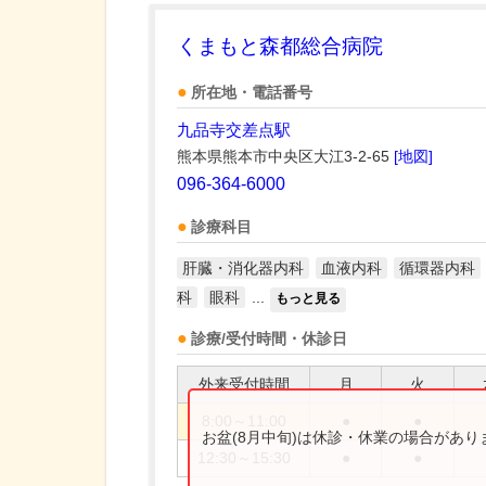
くまもと森都総合病院
所在地・電話番号
九品寺交差点駅
熊本県熊本市中央区大江3-2-65
[地図]
096-364-6000
診療科目
肝臓・消化器内科
血液内科
循環器内科
科
眼科
...
もっと見る
診療/受付時間・休診日
外来受付時間
月
火
8:00～11:00
●
●
お盆(8月中旬)は休診・休業の場合があ
12:30～15:30
●
●