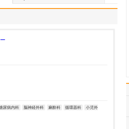
さい。
当院では「安全と安心を
第一に」「確かな知識と
技術による的確な診断」
「根拠に基づいたきめ細
やかな治療」「患者さん
に寄り添う温もりのある
ー
診療」という4つの理念を
大切にしています。これ
らを常に意識し、日々
の…
>>記事全文を読む
糖尿病内科
脳神経外科
麻酔科
循環器科
小児外