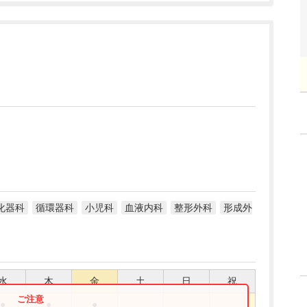
化器科
循環器科
小児科
血液内科
整形外科
形成外
水
木
金
土
日
祝
●
●
●