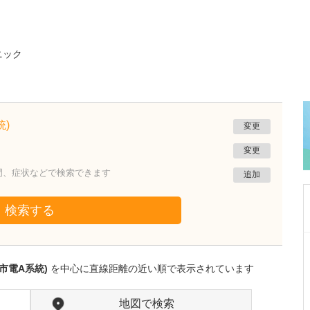
ニック
)
変更
変更
門、症状などで検索できます
追加
検索する
大分県別府市
鳴海クリニック
市電A系統)
を中心に直線距離の近い順で表示されています
鳴海 賢二
院長
取材記事
日々の診療で大切にしていることを教えてくだ
地図で検索