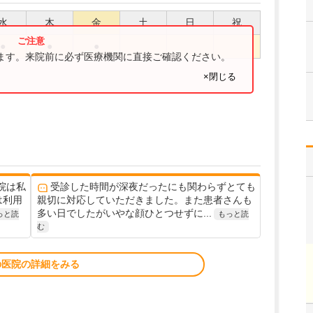
水
木
金
土
日
祝
●
●
●
ります。来院前に必ず医療機関に直接ご確認ください。
×閉じる
院は私
受診した時間が深夜だったにも関わらずとても
は利用
親切に対応していただきました。また患者さんも
多い日でしたがいやな顔ひとつせずに...
っと読
もっと読
む
の医院の詳細をみる