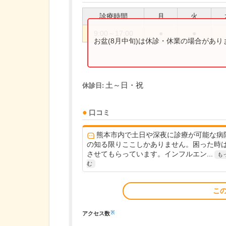
診療時間
月
火
9:00～17:00
●
●
お盆(8月中旬)は休診・休業の場合があ
土～日・祝
休診日:
口コミ
熊本市内で土日や深夜に診療が可能な病
の知る限りここしかありません。困った時
させてもらっています。インフルエン...
も
む
こ
※
アクセス数