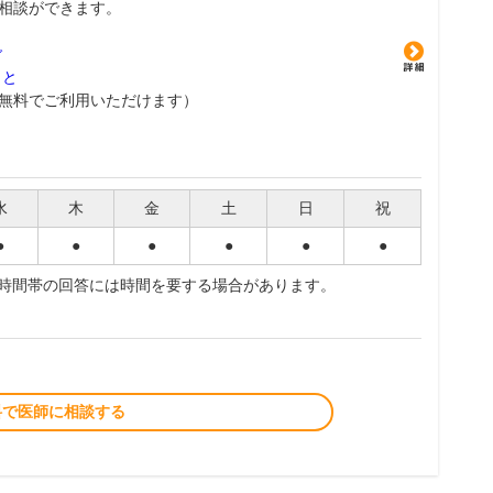
相談ができます。
グ
こと
無料でご利用いただけます）
水
木
金
土
日
祝
●
●
●
●
●
●
夜時間帯の回答には時間を要する場合があります。
料で医師に相談する