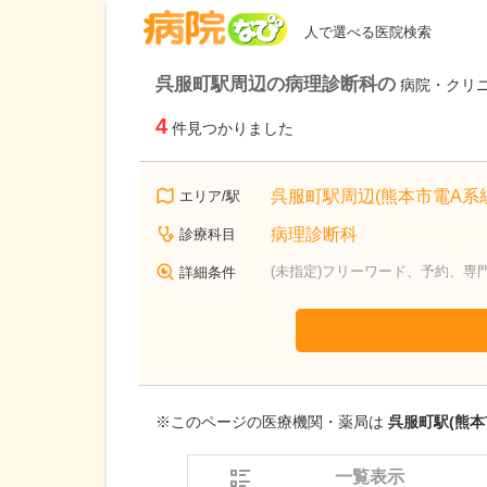
病院なび
人で選べる医院検索
呉服町駅周辺の病理診断科の
病院・クリ
4
件見つかりました
呉服町駅周辺(熊本市電A系統
エリア/駅
病理診断科
診療科目
(未指定)フリーワード、予約、専
詳細条件
※このページの医療機関・薬局は
呉服町駅(熊本
一覧表示