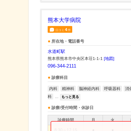
熊本大学病院
4
口コミ
件
所在地・電話番号
水道町駅
熊本県熊本市中央区本荘1-1-1
[地図]
096-344-2111
診療科目
内科
精神科
脳神経内科
呼吸器科
消
科
...
もっと見る
診療/受付時間・休診日
診療時間
月
火
8:30～17:15
●
●