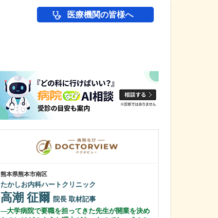
医療機関の皆様へ
医師(ドクター)の
熊本県熊本市南区
東京都中野区
たかしお内科ハートクリニック
中野富士見
高潮 征爾
冨岡 亮太
院長
取材記事
大学病院で要職を担ってきた先生が開業を決め
特に先生が力を