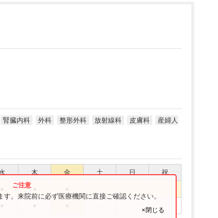
腎臓内科
外科
整形外科
放射線科
皮膚科
産婦人
水
木
金
土
日
祝
●
●
●
ります。来院前に必ず医療機関に直接ご確認ください。
●
●
●
×閉じる