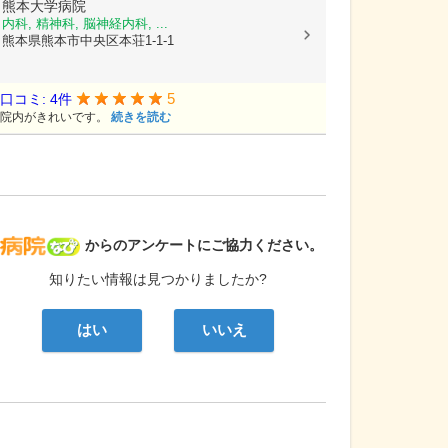
熊本大学病院
内科, 精神科, 脳神経内科, ...
熊本県熊本市中央区本荘1-1-1
5
口コミ: 4件
院内がきれいです。
続きを読む
病院なび
からのアンケートにご協力ください。
知りたい情報は見つかりましたか?
はい
いいえ