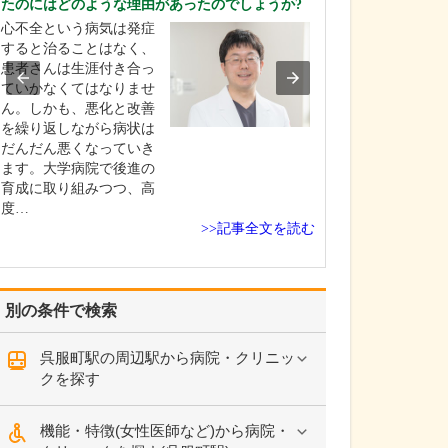
たのにはどのような理由があったのでしょうか?
ください。
心不全という病気は発症
これまで耳を専
すると治ることはなく、
を積んできたこ
患者さんは生涯付き合っ
り、難聴や突発
ていかなくてはなりませ
中耳炎をはじめ
ん。しかも、悪化と改善
やめまいなどの
を繰り返しながら病状は
療には特に力を
だんだん悪くなっていき
ます。難聴は原
ます。大学病院で後進の
て治療法が異な
育成に取り組みつつ、高
まずは詳しい検
度…
こに…
>>記事全文を読む
別の条件で検索
呉服町駅の周辺駅から病院・クリニッ
クを探す
機能・特徴(女性医師など)から病院・