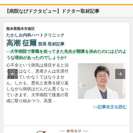
【病院なびドクタビュー】ドクター取材記事
熊本県熊本市南区
たかしお内科ハートクリニック
高潮 征爾
院長
取材記事
大学病院で要職を担ってきた先生が開業を決めたのにはどのよ
うな理由があったのでしょうか?
心不全という病気は発症すると治
ることはなく、患者さんは生涯付
き合っていかなくてはなりませ
ん。しかも、悪化と改善を繰り返
しながら病状はだんだん悪くなっ
ていきます。大学病院で後進の育
成に取り組みつつ、高度…
>>記事全文を読む