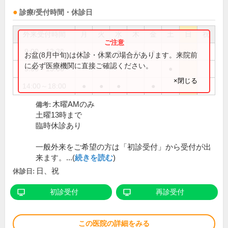
診療/受付時間・休診日
外来受付時間
月
火
水
木
金
土
日
祝
9:00～12:30
●
●
●
●
●
お盆(8月中旬)は休診・休業の場合があります。来院前
に必ず医療機関に直接ご確認ください。
9:00～13:00
●
×閉じる
14:00～18:00
●
●
●
●
木曜AMのみ
備考:
土曜13時まで
臨時休診あり
一般外来をご希望の方は「初診受付」から受付が出
来ます。...(
続きを読む
)
日、祝
休診日:
初診受付
再診受付
この医院の詳細をみる