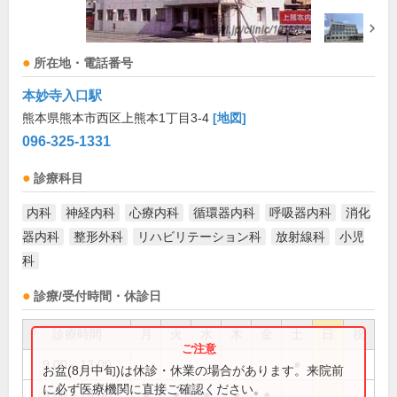
所在地・電話番号
本妙寺入口駅
熊本県熊本市西区上熊本1丁目3-4
[地図]
096-325-1331
診療科目
内科
神経内科
心療内科
循環器内科
呼吸器内科
消化
器内科
整形外科
リハビリテーション科
放射線科
小児
科
診療/受付時間・休診日
診療時間
月
火
水
木
金
土
日
祝
9:00～13:00
●
お盆(8月中旬)は休診・休業の場合があります。来院前
に必ず医療機関に直接ご確認ください。
9:00～18:00
●
●
●
●
●