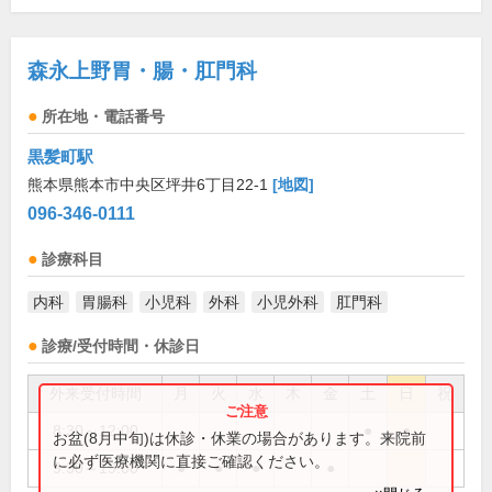
森永上野胃・腸・肛門科
所在地・電話番号
黒髪町駅
熊本県熊本市中央区坪井6丁目22-1
[地図]
096-346-0111
診療科目
内科
胃腸科
小児科
外科
小児外科
肛門科
診療/受付時間・休診日
外来受付時間
月
火
水
木
金
土
日
祝
8:30～12:00
●
●
お盆(8月中旬)は休診・休業の場合があります。来院前
に必ず医療機関に直接ご確認ください。
9:30～19:00
●
●
●
●