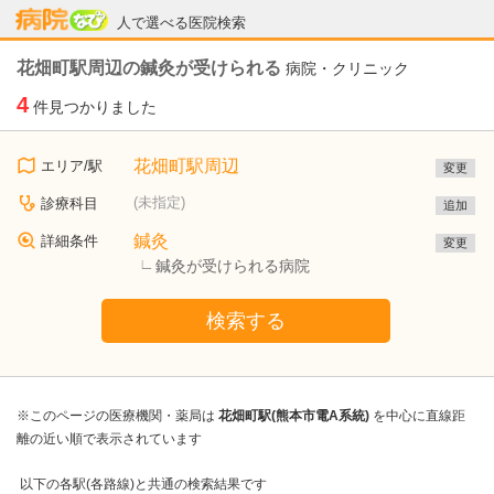
病院なび
人で選べる医院検索
花畑町駅周辺の鍼灸が受けられる
病院・クリニック
4
件見つかりました
花畑町駅周辺
エリア/駅
変更
(未指定)
診療科目
追加
鍼灸
詳細条件
変更
鍼灸が受けられる病院
検索する
※このページの医療機関・薬局は
花畑町駅(熊本市電A系統)
を中心に直線距
離の近い順で表示されています
以下の各駅(各路線)と共通の検索結果です