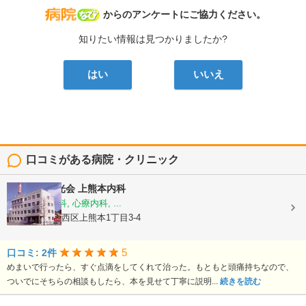
病院なび
からのアンケートにご協力ください。
知りたい情報は見つかりましたか?
はい
いいえ
口コミがある病院・クリニック
医療法人陽光会
上熊本内科
内科, 神経内科, 心療内科, ...
熊本県熊本市西区上熊本1丁目3-4
5
口コミ: 2件
めまいで行ったら、すぐ点滴をしてくれて治った。もともと頭痛持ちなので、
ついでにそちらの相談もしたら、本を見せて丁寧に説明...
続きを読む