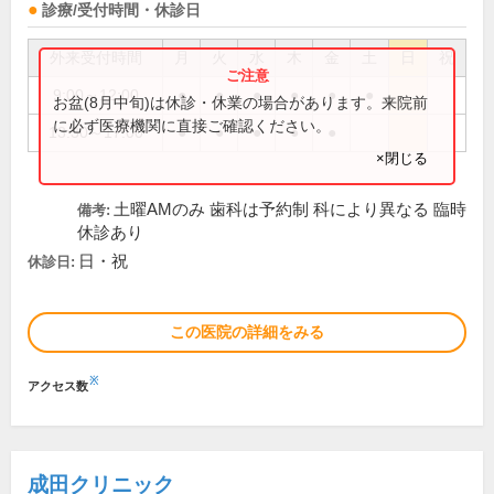
診療/受付時間・休診日
外来受付時間
月
火
水
木
金
土
日
祝
9:00～12:00
●
●
●
●
●
●
お盆(8月中旬)は休診・休業の場合があります。来院前
に必ず医療機関に直接ご確認ください。
13:30～17:00
●
●
●
●
●
×閉じる
土曜AMのみ 歯科は予約制 科により異なる 臨時
備考:
休診あり
日・祝
休診日:
この医院の詳細をみる
※
アクセス数
成田クリニック