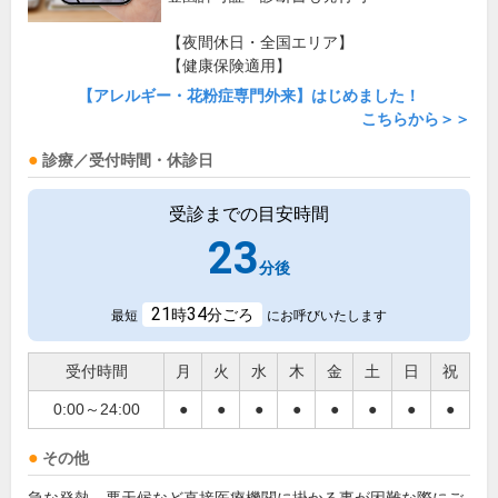
【夜間休日・全国エリア】
【健康保険適用】
【アレルギー・花粉症専門外来】はじめました！
こちらから＞＞
診療／受付時間・休診日
受診までの目安時間
23
分後
21
34
時
分ごろ
最短
にお呼びいたします
受付時間
月
火
水
木
金
土
日
祝
0:00～24:00
●
●
●
●
●
●
●
●
その他