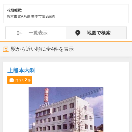
花畑町駅:
熊本市電A系統,熊本市電B系統
一覧表示
地図で検索
駅から近い順に全
4
件を表示
上熊本内科
2
口コミ
件