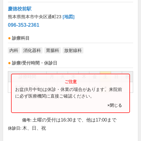
慶徳校前駅
熊本県熊本市中央区通町23
[地図]
096-353-2361
診療科目
内科
消化器科
胃腸科
放射線科
診療/受付時間・休診日
診療時間
月
火
水
木
金
土
日
祝
8:00～17:00
●
●
●
●
●
お盆(8月中旬)は休診・休業の場合があります。来院前
に必ず医療機関に直接ご確認ください。
×閉じる
土曜の受付は16:30まで、他は17:00まで
備考:
木、日、祝
休診日: