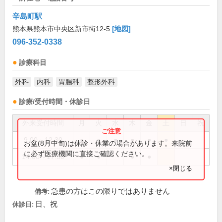
辛島町駅
熊本県熊本市中央区新市街12-5
[地図]
096-352-0338
診療科目
外科
内科
胃腸科
整形外科
診療/受付時間・休診日
外来受付時間
月
火
水
木
金
土
日
祝
9:00～12:30
●
●
●
●
●
●
お盆(8月中旬)は休診・休業の場合があります。来院前
に必ず医療機関に直接ご確認ください。
14:00～17:30
●
●
●
●
×閉じる
急患の方はこの限りではありません
備考:
日、祝
休診日: