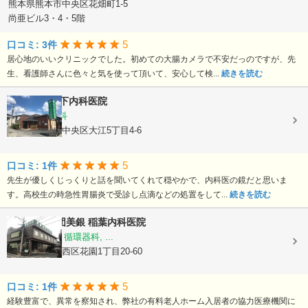
熊本県熊本市中央区花畑町1-5
尚亜ビル3・4・5階
5
口コミ: 3件
居心地のいいクリニックでした。初めての大腸カメラで不安だっのですが、先
生、看護師さんに色々と気を使って頂いて、安心して検...
続きを読む
医療法人
竹下内科医院
内科, 胃腸内科
熊本県熊本市中央区大江5丁目4-6
5
口コミ: 1件
先生が優しくじっくりと話を聞いてくれて穏やかで、内科医の鏡だと思いま
す。高校生の時急性胃腸炎で受診し点滴などの処置をして...
続きを読む
医療法人社団美銀
稲葉内科医院
内科, 胃腸科, 循環器科, ...
熊本県熊本市西区花園1丁目20-60
5
口コミ: 1件
経験豊富で、異常を察知され、弊社の有料老人ホーム入居者の協力医療機関に