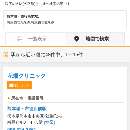
以下の各駅(各路線)と共通の検索結果です
熊本城・市役所前駅:
熊本市電A系統,熊本市電B系統
一覧表示
地図で検索
駅から近い順に
48
件中、
1～15件
花畑クリニック
3
口コミ
件
所在地・電話番号
熊本城・市役所前駅
熊本県熊本市中央区花畑町1-5
尚亜ビル3・4・5階
[地図]
096-324-2861