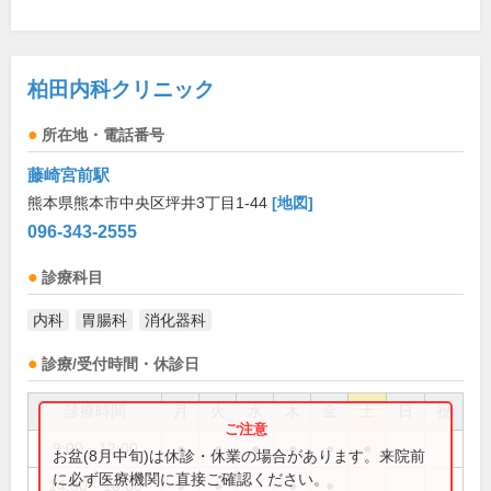
柏田内科クリニック
所在地・電話番号
藤崎宮前駅
熊本県熊本市中央区坪井3丁目1-44
[地図]
096-343-2555
診療科目
内科
胃腸科
消化器科
診療/受付時間・休診日
診療時間
月
火
水
木
金
土
日
祝
9:00～12:00
●
●
●
●
●
●
お盆(8月中旬)は休診・休業の場合があります。来院前
に必ず医療機関に直接ご確認ください。
14:00～18:00
●
●
●
●