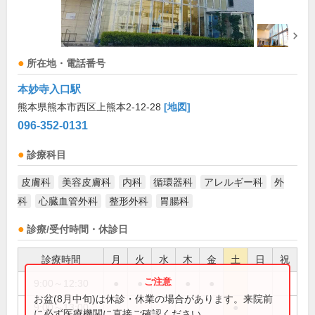
所在地・電話番号
本妙寺入口駅
熊本県熊本市西区上熊本2-12-28
[地図]
096-352-0131
診療科目
皮膚科
美容皮膚科
内科
循環器科
アレルギー科
外
科
心臓血管外科
整形外科
胃腸科
診療/受付時間・休診日
診療時間
月
火
水
木
金
土
日
祝
9:00～12:30
●
●
●
●
●
お盆(8月中旬)は休診・休業の場合があります。来院前
9:00～13:00
●
に必ず医療機関に直接ご確認ください。