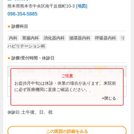
熊本県熊本市中央区南千反畑町10-3
[地図]
096-354-5885
診療科目
内科
胃腸内科
消化器内科
循環器内科
呼吸器内科
リ
ハビリテーション科
診療/受付時間・休診日
診療時間
月
火
水
木
金
土
日
祝
9:00～12:00
●
●
●
●
●
●
お盆(8月中旬)は休診・休業の場合があります。来院前
に必ず医療機関に直接ご確認ください。
12:30～17:30
●
●
●
●
●
×閉じる
土午後、日、祝
休診日:
この医院の詳細をみる