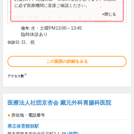
に必ず医療機関に直接ご確認ください。
8:30～13:45
●
●
×閉じる
13:30～17:15
●
●
●
●
水・土曜PM13:00～13:45
備考:
臨時休診あり
日、祝
休診日:
この医院の詳細をみる
※
アクセス数
医療法人社団京杏会 藏元外科胃腸科医院
所在地・電話番号
県立体育館前駅
熊本県熊本市中央区京町2-1-39
[地図]