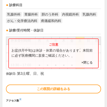
診療科目
乳腺外科
胃腸外科
胆のう外科
内視鏡外科
乳腺内科
がん・化学療法内科
疼痛緩和内科
診療/受付時間・休診日
外来受付時間
月
火
水
木
金
土
日
祝
8:30～11:00
●
お盆(8月中旬)は休診・休業の場合があります。来院前
に必ず医療機関に直接ご確認ください。
8:30～11:30
●
●
●
●
●
×閉じる
13:30～17:00
●
●
●
●
●
第3土曜、日、祝
休診日:
この医院の詳細をみる
※
アクセス数