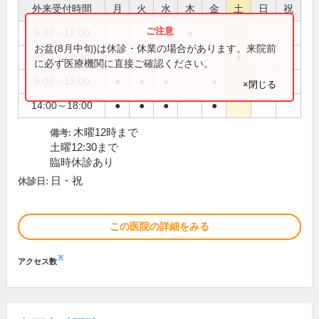
外来受付時間
月
火
水
木
金
土
日
祝
9:00～12:00
●
お盆(8月中旬)は休診・休業の場合があります。来院前
9:00～12:30
●
に必ず医療機関に直接ご確認ください。
9:00～13:00
●
●
●
●
×閉じる
14:00～18:00
●
●
●
●
木曜12時まで
備考:
土曜12:30まで
臨時休診あり
日・祝
休診日:
この医院の詳細をみる
※
アクセス数