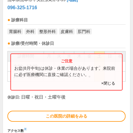
096-325-1716
診療科目
胃腸科
外科
整形外科
皮膚科
肛門科
診療/受付時間・休診日
診療時間
月
火
水
木
金
土
日
祝
9:00～13:00
●
●
●
●
●
●
お盆(8月中旬)は休診・休業の場合があります。来院前
に必ず医療機関に直接ご確認ください。
14:30～18:00
●
●
●
●
●
×閉じる
日曜・祝日・土曜午後
休診日:
この医院の詳細をみる
※
アクセス数