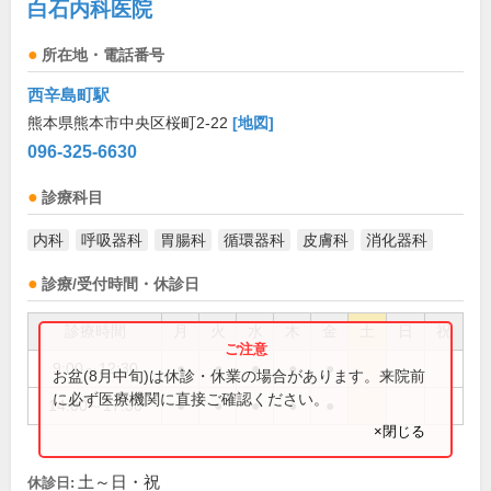
白石内科医院
所在地・電話番号
西辛島町駅
熊本県熊本市中央区桜町2-22
[地図]
096-325-6630
診療科目
内科
呼吸器科
胃腸科
循環器科
皮膚科
消化器科
診療/受付時間・休診日
診療時間
月
火
水
木
金
土
日
祝
9:00～12:30
●
●
●
●
●
お盆(8月中旬)は休診・休業の場合があります。来院前
に必ず医療機関に直接ご確認ください。
14:00～17:30
●
●
●
●
●
×閉じる
土～日・祝
休診日: