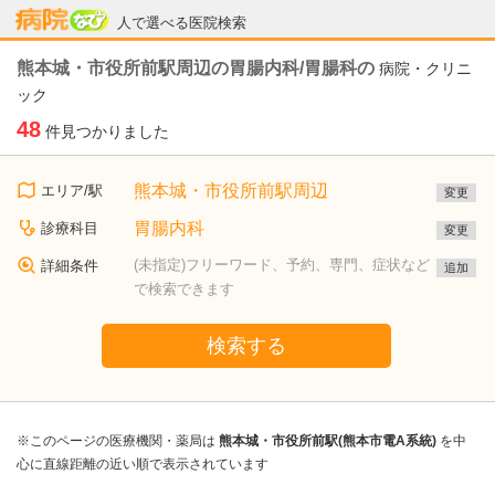
病院なび
人で選べる医院検索
熊本城・市役所前駅周辺の胃腸内科/胃腸科の
病院・クリニ
ック
48
件見つかりました
熊本城・市役所前駅周辺
エリア/駅
変更
胃腸内科
診療科目
変更
(未指定)フリーワード、予約、専門、症状など
詳細条件
追加
で検索できます
検索する
※このページの医療機関・薬局は
熊本城・市役所前駅(熊本市電A系統)
を中
心に直線距離の近い順で表示されています