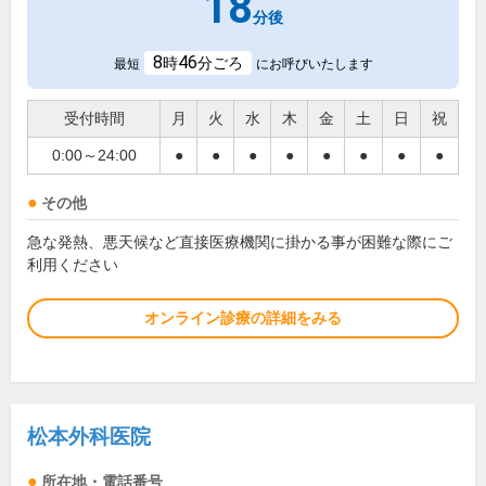
18
分後
8
46
時
分ごろ
最短
にお呼びいたします
受付時間
月
火
水
木
金
土
日
祝
0:00～24:00
●
●
●
●
●
●
●
●
その他
急な発熱、悪天候など直接医療機関に掛かる事が困難な際にご
利用ください
オンライン診療の詳細をみる
松本外科医院
所在地・電話番号