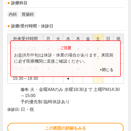
診療科目
内科
胃腸科
診療/受付時間・休診日
外来受付時間
月
火
水
木
金
土
日
祝
8:30～10:00
●
●
●
●
●
●
お盆(8月中旬)は休診・休業の場合があります。来院前
14:30～15:00
●
に必ず医療機関に直接ご確認ください。
15:30～17:30
●
●
×閉じる
15:30～18:30
●
火・金曜AMのみ 水曜18:30まで 土曜PM14:30
備考:
～15:00
予約優先制 臨時休診あり
日・祝
休診日:
この医院の詳細をみる