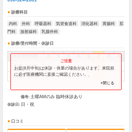
診療科目
内科
外科
呼吸器科
気管食道科
消化器科
胃腸科
肛
門科
放射線科
乳腺外科
診療/受付時間・休診日
外来受付時間
月
火
水
木
金
土
日
祝
8:30～13:00
●
●
●
●
●
●
お盆(8月中旬)は休診・休業の場合があります。来院前
に必ず医療機関に直接ご確認ください。
14:00～18:00
●
●
●
●
●
×閉じる
土曜AMのみ 臨時休診あり
備考:
日・祝
休診日:
口コミ