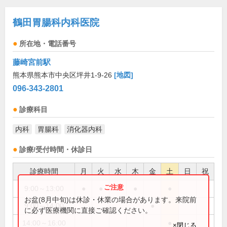
鶴田胃腸科内科医院
所在地・電話番号
藤崎宮前駅
熊本県熊本市中央区坪井1-9-26
[地図]
096-343-2801
診療科目
内科
胃腸科
消化器内科
診療/受付時間・休診日
診療時間
月
火
水
木
金
土
日
祝
9:00～13:00
●
●
●
●
●
お盆(8月中旬)は休診・休業の場合があります。来院前
9:00～14:00
●
に必ず医療機関に直接ご確認ください。
14:00～16:00
●
×閉じる