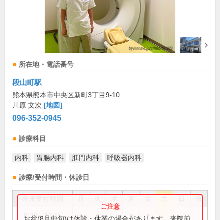
所在地・電話番号
段山町駅
熊本県熊本市中央区新町3丁目9-10
川原 文次
[地図]
096-352-0945
診療科目
内科
胃腸内科
肛門内科
呼吸器内科
診療/受付時間・休診日
外来受付時間
月
火
水
木
金
土
日
祝
8:30～12:15
●
●
●
●
お盆(8月中旬)は休診・休業の場合があります。来院前