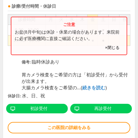
診療/受付時間・休診日
診療時間
月
火
水
木
金
土
日
祝
8:30～12:00
●
●
●
●
●
お盆(8月中旬)は休診・休業の場合があります。来院前
に必ず医療機関に直接ご確認ください。
13:30～18:00
●
●
●
●
●
×閉じる
臨時休診あり
備考:
胃カメラ検査をご希望の方は「初診受付」から受付
が出来ます。
大腸カメラ検査をご希望の...(
続きを読む
)
水、日、祝
休診日:
初診受付
再診受付
この医院の詳細をみる