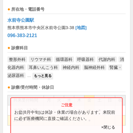
所在地・電話番号
水前寺公園駅
熊本県熊本市中央区水前寺公園3-38
[地図]
096-383-2121
診療科目
整形外科
リウマチ科
循環器科
呼吸器科
代謝内科
消
化器内科
耳鼻いんこう科
神経内科
脳神経外科
腎臓・
泌尿器科
...
もっと見る
診療/受付時間・休診日
外来受付時間
月
火
水
木
金
土
日
祝
8:30～12:30
●
●
●
●
●
●
お盆(8月中旬)は休診・休業の場合があります。来院前
に必ず医療機関に直接ご確認ください。
13:30～17:00
●
●
●
●
●
×閉じる