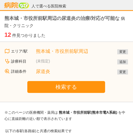
病院なび
人で選べる医院検索
熊本城・市役所前駅周辺の尿道炎の治療/対応が可能な
病
院・クリニック
12
件見つかりました
熊本城・市役所前駅周辺
エリア/駅
変更
(未指定)
診療科目
追加
尿道炎
詳細条件
変更
検索する
※このページの医療機関・薬局は
熊本城・市役所前駅(熊本市電A系統)
を中
心に直線距離の近い順で表示されています
以下の各駅(各路線)と共通の検索結果です