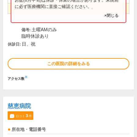
に必ず医療機関に直接ご確認ください。
14:00～17:00
●
●
●
●
●
×閉じる
土曜AMのみ
備考:
臨時休診あり
日、祝
休診日:
この医院の詳細をみる
※
アクセス数
慈恵病院
3
口コミ
件
所在地・電話番号