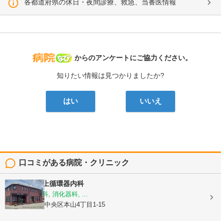
各都道府県の休日・夜間診療、救急、当番医情報
病院なび
からのアンケートにご協力ください。
知りたい情報は見つかりましたか?
はい
いいえ
口コミがある病院・クリニック
医療法人
村上循環器内科
内科, 呼吸器科, 消化器科, ...
熊本県熊本市中央区本山4丁目1-15