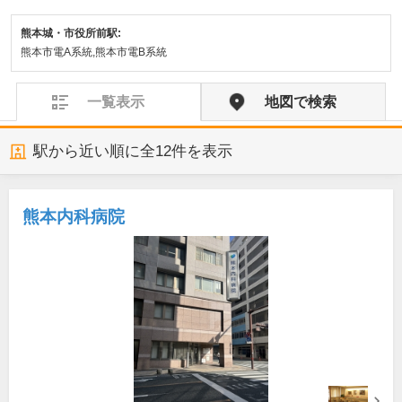
熊本城・市役所前駅:
熊本市電A系統,熊本市電B系統
一覧表示
地図で検索
駅から近い順に全
12
件を表示
熊本内科病院