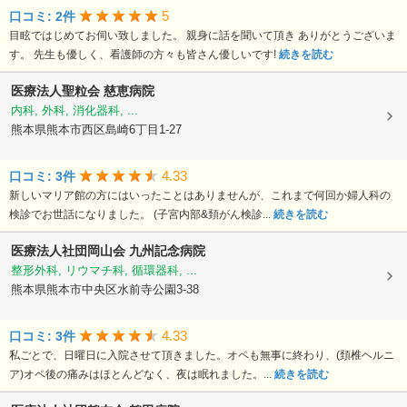
5
口コミ: 2件
目眩ではじめてお伺い致しました。 親身に話を聞いて頂き ありがとうございま
す。 先生も優しく、看護師の方々も皆さん優しいです!
続きを読む
医療法人聖粒会
慈恵病院
内科, 外科, 消化器科, ...
熊本県熊本市西区島崎6丁目1-27
4.33
口コミ: 3件
新しいマリア館の方にはいったことはありませんが、これまで何回か婦人科の
検診でお世話になりました。 (子宮内部&頚がん検診...
続きを読む
医療法人社団岡山会
九州記念病院
整形外科, リウマチ科, 循環器科, ...
熊本県熊本市中央区水前寺公園3-38
4.33
口コミ: 3件
私ごとで、日曜日に入院させて頂きました。オペも無事に終わり、(頚椎ヘルニ
ア)オペ後の痛みはほとんどなく、夜は眠れました。...
続きを読む