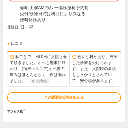
土曜AMのみ 一部診療科予約制
備考:
受付/診療日時は科目により異なる
臨時休診あり
日・祝
休診日:
口コミ
私ごとで、日曜日に入院させ
色んな科があり、充実
て頂きました。オペも無事に終
した診療を受けられま
わり、(頚椎ヘルニア)オペ後の
す。また、入院時の看護
痛みはほとんどなく、夜は眠れ
もしっかりとされてい
ました。...
て、安心感があります。
もっと読む
この医院の詳細をみる
※
アクセス数