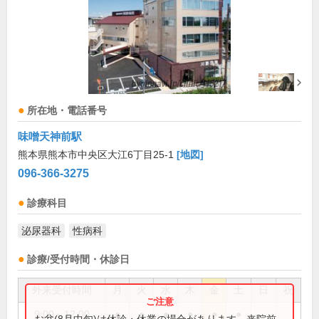
所在地・電話番号
味噌天神前駅
熊本県熊本市中央区大江6丁目25-1
[地図]
096-366-3275
診療科目
泌尿器科
性病科
診療/受付時間・休診日
外来受付時間
月
火
水
木
金
土
日
祝
9:00～12:00
●
●
●
●
●
●
お盆(8月中旬)は休診・休業の場合があります。来院前