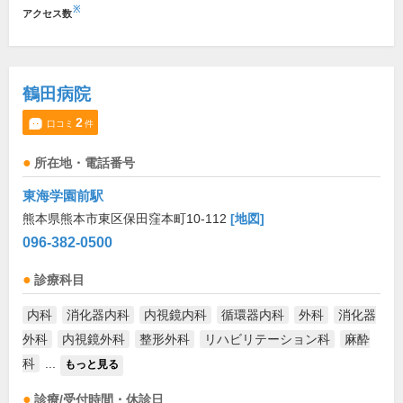
※
アクセス数
鶴田病院
2
口コミ
件
所在地・電話番号
東海学園前駅
熊本県熊本市東区保田窪本町10-112
[地図]
096-382-0500
診療科目
内科
消化器内科
内視鏡内科
循環器内科
外科
消化器
外科
内視鏡外科
整形外科
リハビリテーション科
麻酔
科
...
もっと見る
診療/受付時間・休診日