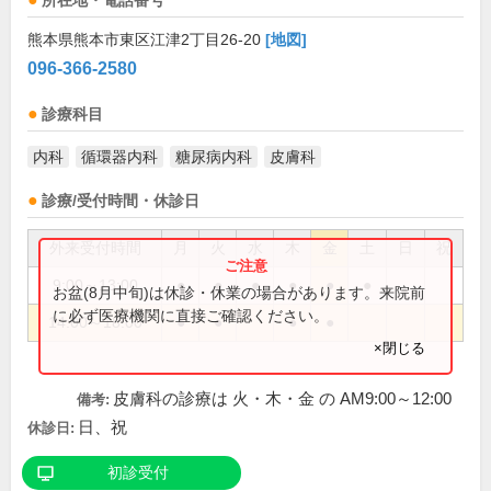
所在地・電話番号
熊本県熊本市東区江津2丁目26-20
[地図]
096-366-2580
診療科目
内科
循環器内科
糖尿病内科
皮膚科
診療/受付時間・休診日
外来受付時間
月
火
水
木
金
土
日
祝
9:00～13:00
●
●
●
●
●
●
お盆(8月中旬)は休診・休業の場合があります。来院前
に必ず医療機関に直接ご確認ください。
14:00～18:00
●
●
●
●
×閉じる
皮膚科の診療は 火・木・金 の AM9:00～12:00
備考:
日、祝
休診日:
初診受付