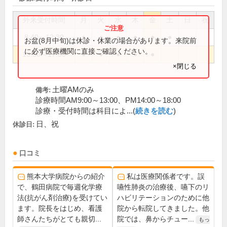
外来受付時間
月
火
水
木
金
土
日
祝
8:40～12:30
●
●
●
●
●
●
お盆(8月中旬)は休診・休業の場合があります。来院前
に必ず医療機関に直接ご確認ください。
13:50～17:30
●
●
●
●
●
×閉じる
土曜AMのみ
備考:
診療時間AM9:00～13:00、PM14:00～18:00
診療・受付時間は科目によ...(
続きを読む
)
日、祝
休診日:
口コミ
熊本大学病院からの紹介
私は医療関係者です。誤
で、鶴田病院で毎週化学療
嚥性肺炎の治療後、嚥下のリ
法(抗がん剤治療)を受けてい
ハビリテーションのために他
ます。院長をはじめ、看護
院から転院してきました。他
師さんたちがとても親切...
院では、鼻からチュー...
もっ