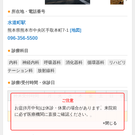
所在地・電話番号
水道町駅
熊本県熊本市中央区手取本町7-1
[地図]
096-356-5500
診療科目
内科
神経内科
呼吸器科
消化器科
循環器科
リハビリ
テーション科
放射線科
診療/受付時間・休診日
外来受付時間
月
火
水
木
金
土
日
祝
8:30～14:00
●
お盆(8月中旬)は休診・休業の場合があります。来院前
に必ず医療機関に直接ご確認ください。
8:30～18:00
●
●
●
●
●
×閉じる