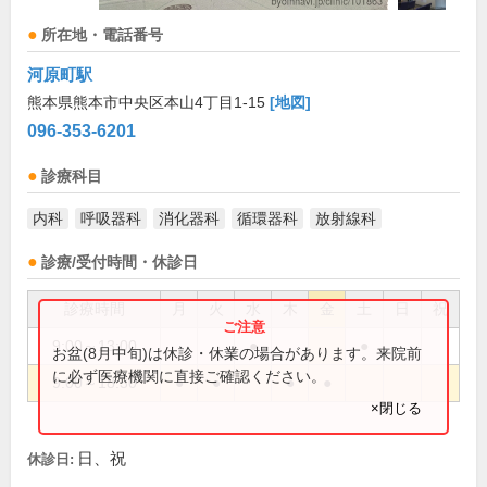
所在地・電話番号
河原町駅
熊本県熊本市中央区本山4丁目1-15
[地図]
096-353-6201
診療科目
内科
呼吸器科
消化器科
循環器科
放射線科
診療/受付時間・休診日
診療時間
月
火
水
木
金
土
日
祝
9:00～13:00
●
●
お盆(8月中旬)は休診・休業の場合があります。来院前
に必ず医療機関に直接ご確認ください。
9:00～18:30
●
●
●
●
×閉じる
日、祝
休診日: