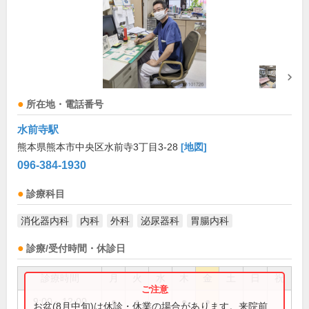
所在地・電話番号
水前寺駅
熊本県熊本市中央区水前寺3丁目3-28
[地図]
096-384-1930
診療科目
消化器内科
内科
外科
泌尿器科
胃腸内科
診療/受付時間・休診日
診療時間
月
火
水
木
金
土
日
祝
9:00～12:00
●
●
●
●
お盆(8月中旬)は休診・休業の場合があります。来院前