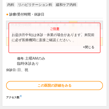
内科
リハビリテーション科
緩和ケア内科
診療/受付時間・休診日
外来受付時間
月
火
水
木
金
土
日
祝
9:00～12:00
●
●
●
●
●
●
お盆(8月中旬)は休診・休業の場合があります。来院前
に必ず医療機関に直接ご確認ください。
14:00～17:00
●
●
●
●
●
×閉じる
土曜AMのみ
備考:
臨時休診あり
日、祝
休診日:
この医院の詳細をみる
※
アクセス数