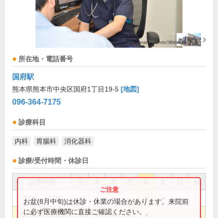
所在地・電話番号
国府駅
熊本県熊本市中央区国府1丁目19-5
[地図]
096-364-7175
診療科目
内科
胃腸科
消化器科
診療/受付時間・休診日
診療時間
月
火
水
木
金
土
日
祝
9:00～12:30
●
●
●
●
●
お盆(8月中旬)は休診・休業の場合があります。来院前
に必ず医療機関に直接ご確認ください。
14:30～18:00
●
●
●
●