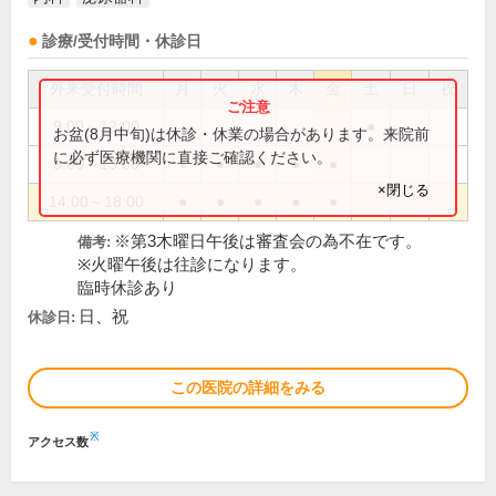
診療/受付時間・休診日
外来受付時間
月
火
水
木
金
土
日
祝
9:00～12:00
●
お盆(8月中旬)は休診・休業の場合があります。来院前
に必ず医療機関に直接ご確認ください。
9:00～13:00
●
●
●
●
●
×閉じる
14:00～18:00
●
●
●
●
●
※第3木曜日午後は審査会の為不在です。
備考:
※火曜午後は往診になります。
臨時休診あり
日、祝
休診日:
この医院の詳細をみる
※
アクセス数