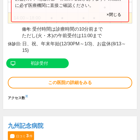
に必ず医療機関に直接ご確認ください。
9:00～12:30
●
●
×閉じる
14:00～18:00
●
●
●
●
受付時間は診療時間の10分前まで
備考:
ただし(火・木)の午前受付は11:00まで
日、祝、年末年始(12/30PM～1/3)、お盆休(8/13～
休診日:
15)
初診受付
この医院の詳細をみる
※
アクセス数
九州記念病院
3
口コミ
件