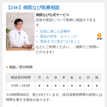
【24h】
病院なび医療相談
病院なび公式サービス
症状や受診について医師に相談ができま
す。
症状に適した診療科
受診の目安・タイミング
受診までに気をつけること
などにご利用ください。（無料でご利用い
ただけます）
相談／受付時間
相談受付時間
月
火
水
木
金
土
日
祝
0:00～24:00
●
●
●
●
●
●
●
●
※24時間365日、受け付けています。休日深夜時間帯の回答には
時間を要する場合があります。