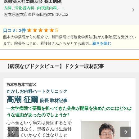
医療法人社団鶴友会
鶴田病院
内科, 消化器内科, 内視鏡内科, ...
熊本県熊本市東区保田窪本町10-112
5
口コミ: 2件
熊本大学病院からの紹介で、鶴田病院で毎週化学療法(抗がん剤治療)を受けてい
ます。院長をはじめ、看護師さんたちがとても親切...
続きを読む
【病院なびドクタビュー】ドクター取材記事
熊本県熊本市南区
たかしお内科ハートクリニック
高潮 征爾
院長
取材記事
大学病院で要職を担ってきた先生が開業を決めたのにはどのよ
うな理由があったのでしょうか?
心不全という病気は発症すると治
ることはなく、患者さんは生涯付
き合っていかなくてはなりませ