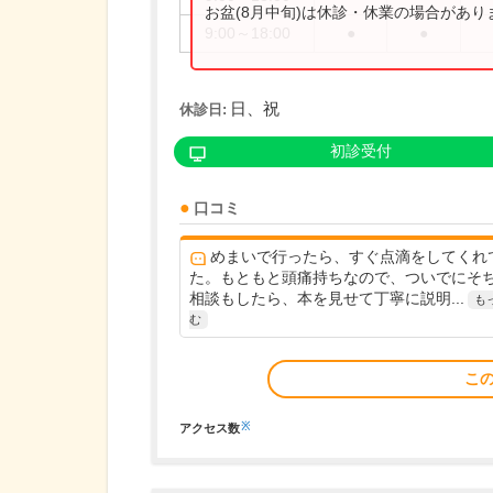
お盆(8月中旬)は休診・休業の場合があ
9:00～18:00
●
●
日、祝
休診日:
初診受付
口コミ
めまいで行ったら、すぐ点滴をしてくれ
た。もともと頭痛持ちなので、ついでにそ
相談もしたら、本を見せて丁寧に説明...
も
む
こ
※
アクセス数