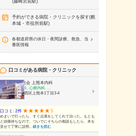
(藤崎宮前駅)
予約ができる病院・クリニックを探す(熊
本城・市役所前駅)
各都道府県の休日・夜間診療、救急、当
番医情報
口コミがある病院・クリニック
医療法人陽光会
上熊本内科
内科, 神経内科, 心療内科, ...
熊本県熊本市西区上熊本1丁目3-4
5
口コミ: 2件
めまいで行ったら、すぐ点滴をしてくれて治った。もとも
と頭痛持ちなので、ついでにそちらの相談もしたら、本を
見せて丁寧に説明...
続きを読む