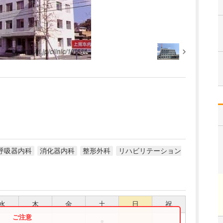
呼吸器内科
消化器内科
整形外科
リハビリテーション
水
木
金
土
日
祝
●