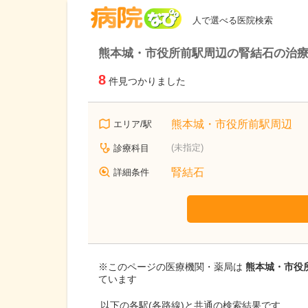
病院なび
人で選べる医院検索
熊本城・市役所前駅周辺の腎結石の治療
8
件見つかりました
熊本城・市役所前駅周辺
エリア/駅
(未指定)
診療科目
腎結石
詳細条件
※このページの医療機関・薬局は
熊本城・市役所
ています
以下の各駅(各路線)と共通の検索結果です