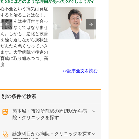
たのにはどのような理由があったのでしょうか?
文系志望で医師
心不全という病気は発症
業を思い描いた
すると治ることはなく、
かった私が医師
患者さんは生涯付き合っ
ようになったの
ていかなくてはなりませ
生のときに「自
ん。しかも、悪化と改善
母を看取る」と
を繰り返しながら病状は
をしたことが転
だんだん悪くなっていき
たと思います。
ます。大学病院で後進の
病があった曾祖
育成に取り組みつつ、高
が…
度…
>>記事全文を読む
別の条件で検索
熊本城・市役所前駅の周辺駅から病
院・クリニックを探す
診療科目から病院・クリニックを探す