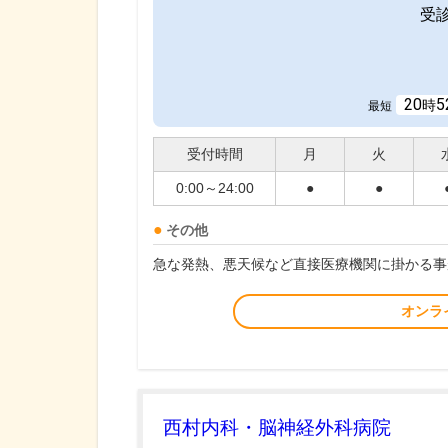
受
20
5
時
最短
受付時間
月
火
0:00～24:00
●
●
その他
急な発熱、悪天候など直接医療機関に掛かる事
オンラ
西村内科・脳神経外科病院