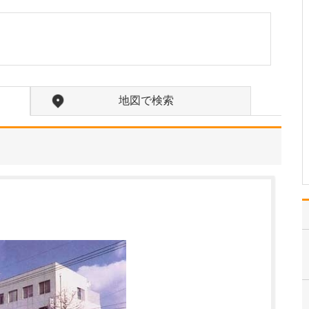
患者さんの症状や困りご
と、悩みなどをよく聴い
て、何を求めているのか
を把握することに努めて
います。その上で、患者
さんが当院に期待される
ことに、もう一つプラス
地図で検索
アルファして、その方に
とってより良い治療を提
供…
>>記事全文を読む