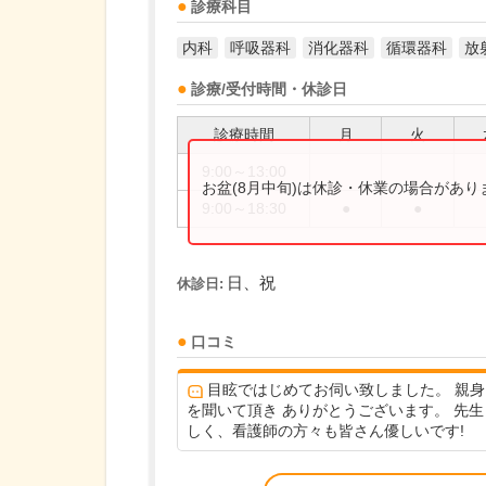
診療科目
内科
呼吸器科
消化器科
循環器科
放
診療/受付時間・休診日
診療時間
月
火
9:00～13:00
お盆(8月中旬)は休診・休業の場合があ
9:00～18:30
●
●
日、祝
休診日:
口コミ
目眩ではじめてお伺い致しました。 親身
を聞いて頂き ありがとうございます。 先生
しく、看護師の方々も皆さん優しいです!