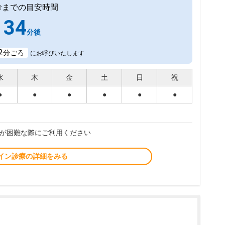
診までの目安時間
34
分後
2
分ごろ
にお呼びいたします
水
木
金
土
日
祝
●
●
●
●
●
●
が困難な際にご利用ください
イン診療の詳細をみる