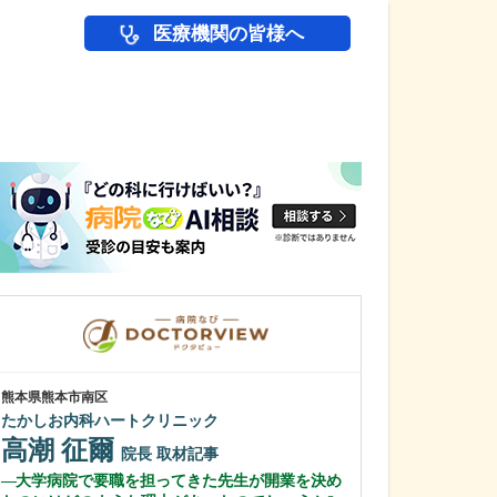
医療機関の皆様へ
医師(ドクター)の
熊本県熊本市南区
千葉県柏市
たかしお内科ハートクリニック
柏KIDSクリニッ
高潮 征爾
大谷 ゆい
院長
取材記事
大学病院で要職を担ってきた先生が開業を決め
医師を志したき