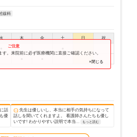
射線科
水
木
金
土
日
祝
●
●
ります。来院前に必ず医療機関に直接ご確認ください。
●
●
×閉じる
に話
先生は優しいし、本当に相手の気持ちになって
も優
話しを聞いてくれますよ。 看護師さんたちも優し
いです! わかりやすい説明で本当...
もっと読む