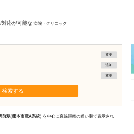
/対応が可能な
病院・クリニック
変更
追加
変更
検索する
東京都渋谷区
代々木クリニック
前駅(熊本市電A系統)
を中心に直線距離の近い順で表示され
権東 容秀
医師
取材記事
日々の診療で心がけていることはありますか?