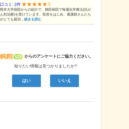
5
口コミ: 2件
熊本大学病院からの紹介で、鶴田病院で毎週化学療法(抗が
ん剤治療)を受けています。院長をはじめ、看護師さんたち
がとても親切...
続きを読む
病院なび
からのアンケートにご協力ください。
知りたい情報は見つかりましたか?
はい
いいえ