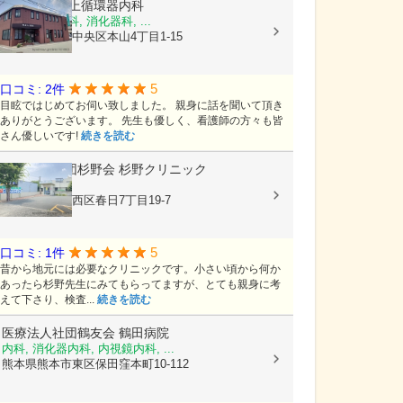
医療法人
村上循環器内科
内科, 呼吸器科, 消化器科, ...
熊本県熊本市中央区本山4丁目1-15
5
口コミ: 2件
目眩ではじめてお伺い致しました。 親身に話を聞いて頂き
ありがとうございます。 先生も優しく、看護師の方々も皆
さん優しいです!
続きを読む
医療法人社団杉野会
杉野クリニック
内科, 小児科
熊本県熊本市西区春日7丁目19-7
5
口コミ: 1件
昔から地元には必要なクリニックです。小さい頃から何か
あったら杉野先生にみてもらってますが、とても親身に考
えて下さり、検査...
続きを読む
医療法人社団鶴友会
鶴田病院
内科, 消化器内科, 内視鏡内科, ...
熊本県熊本市東区保田窪本町10-112