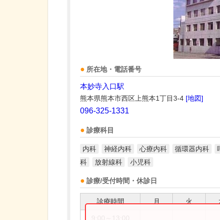
所在地・電話番号
本妙寺入口駅
熊本県熊本市西区上熊本1丁目3-4
[地図]
096-325-1331
診療科目
内科
神経内科
心療内科
循環器内科
科
放射線科
小児科
診療/受付時間・休診日
診療時間
月
火
9:00～13:00