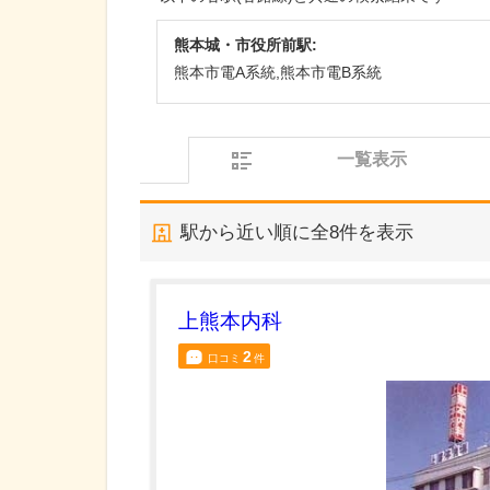
熊本城・市役所前駅:
熊本市電A系統,熊本市電B系統
一覧表示
駅から近い順に全
8
件を表示
上熊本内科
2
口コミ
件