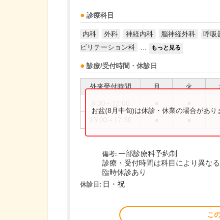
診療科目
内科
外科
神経内科
脳神経外科
呼吸
ビリテーション科
...
もっと見る
診療/受付時間・休診日
外来受付時間
月
火
8:30～12:00
●
●
お盆(8月中旬)は休診・休業の場合があ
13:00～17:30
●
●
一部診療科予約制
備考:
診療・受付時間は科目により異なる
臨時休診あり
日・祝
休診日:
こ