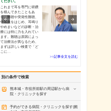
ください。
祖父と父が、代
これまで耳を専門に研鑽
所で開業医とし
を積んできたこともあ
民の健康を支え
り、難聴や突発性難聴、
たので、三代目
中耳炎をはじめ、耳鳴り
が医院を引き継
やめまいなどの診断・治
地域医療が廃れ
療には特に力を入れてい
自体も廃れてい
ます。難聴は原因によっ
と、危機感を感
て治療法が異なるため、
した。生まれ育
まずは詳しい検査で「ど
が…
こに…
>>記事全文を読む
別の条件で検索
熊本城・市役所前駅の周辺駅から病
院・クリニックを探す
予約ができる病院・クリニックを探す(熊