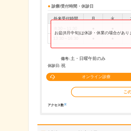
診療/受付時間・休診日
外来受付時間
月
火
8:30～11:30
●
●
お盆(8月中旬)は休診・休業の場合があ
13:30～16:30
●
●
土・日曜午前のみ
備考:
祝
休診日:
オンライン診療
こ
※
アクセス数