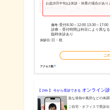
お盆(8月中旬)は休診・休業の場合があ
14:00～17:00
●
●
受付8:30～12:00 13:30～17:00
備考:
診療・受付時間は科目により異なる
臨時休診あり
日・祝
休診日:
こ
※
アクセス数
オンライン診
【 24h 】 今から受診できる
急な発熱や風邪などの体調
ご自宅・オフィスで受診出