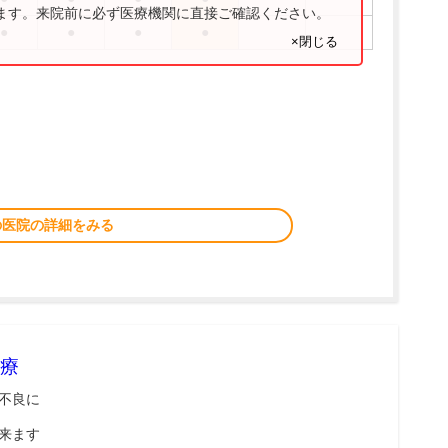
ります。来院前に必ず医療機関に直接ご確認ください。
●
●
●
●
×閉じる
の医院の詳細をみる
療
不良に
来ます