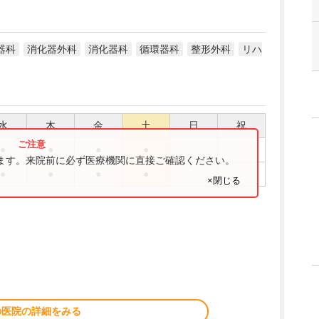
器科
消化器外科
消化器科
循環器科
整形外科
リハ
水
木
金
土
日
祝
●
●
●
●
ります。来院前に必ず医療機関に直接ご確認ください。
●
●
●
●
×閉じる
の医院の詳細をみる