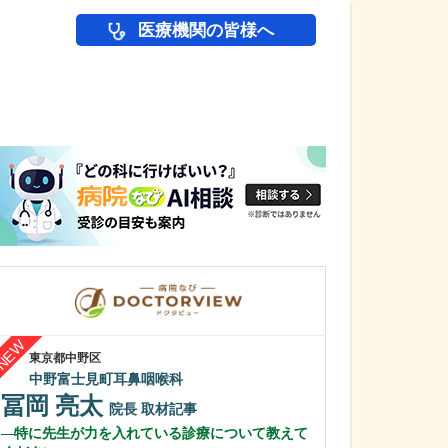
医療機関の皆様へ
医師(ドクター)の
東京都中野区
山形県新庄市
中野富士見町耳鼻咽喉科
小内医院
冨岡 亮太
小内 裕
院長
取材記事
院
特に先生が力を入れている診療について教えて
医師を志したき