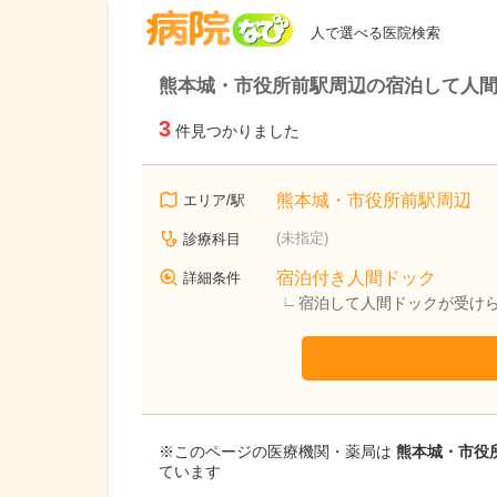
病院なび
人で選べる医院検索
熊本城・市役所前駅周辺の宿泊して人
3
件見つかりました
熊本城・市役所前駅周辺
エリア/駅
(未指定)
診療科目
宿泊付き人間ドック
詳細条件
宿泊して人間ドックが受け
※このページの医療機関・薬局は
熊本城・市役所
ています