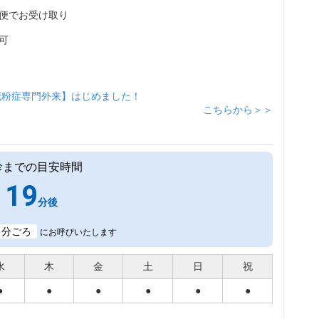
便でお受け取り
可
花粉症専門外来】はじめました！
こちらから＞＞
診までの目安時間
19
分後
3
分ごろ
にお呼びいたします
水
木
金
土
日
祝
●
●
●
●
●
●