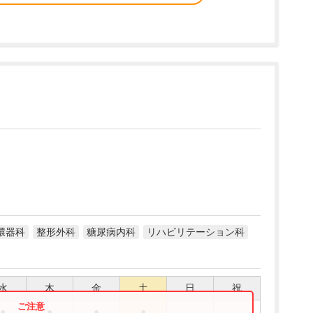
環器科
整形外科
糖尿病内科
リハビリテーション科
水
木
金
土
日
祝
●
●
●
●