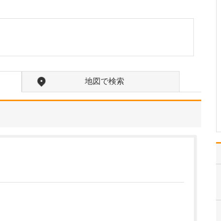
たのにはどのような理由があったのでしょうか?
心不全という病気は発症
すると治ることはなく、
患者さんは生涯付き合っ
ていかなくてはなりませ
ん。しかも、悪化と改善
を繰り返しながら病状は
だんだん悪くなっていき
地図で検索
ます。大学病院で後進の
育成に取り組みつつ、高
度…
>>記事全文を読む