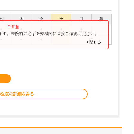
水
木
金
土
日
祝
●
●
●
●
●
ります。来院前に必ず医療機関に直接ご確認ください。
●
●
●
×閉じる
の医院の詳細をみる