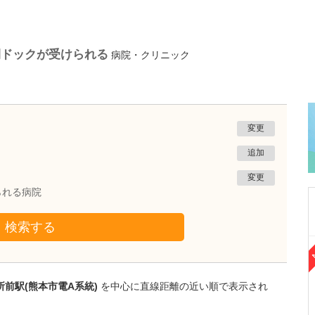
間ドックが受けられる
病院・クリニック
変更
追加
変更
られる病院
検索する
熊本県熊本市南区
たかしお内科ハートクリニック
高潮 征爾
前駅(熊本市電A系統)
を中心に直線距離の近い順で表示され
院長
取材記事
大学病院で要職を担ってきた先生が開業を決め