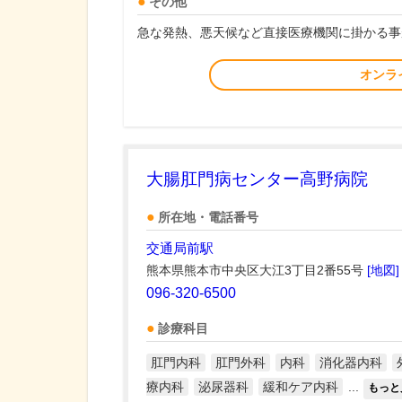
その他
急な発熱、悪天候など直接医療機関に掛かる事
オンラ
大腸肛門病センター高野病院
所在地・電話番号
交通局前駅
熊本県熊本市中央区大江3丁目2番55号
[地図]
096-320-6500
診療科目
肛門内科
肛門外科
内科
消化器内科
療内科
泌尿器科
緩和ケア内科
...
もっと