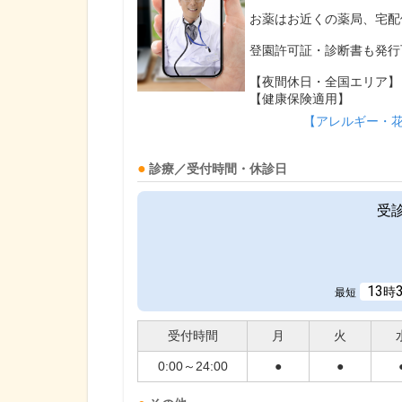
お薬はお近くの薬局、宅配
登園許可証・診断書も発行
【夜間休日・全国エリア】
【健康保険適用】
【アレルギー・
診療／受付時間・休診日
受
13
時
最短
受付時間
月
火
0:00～24:00
●
●