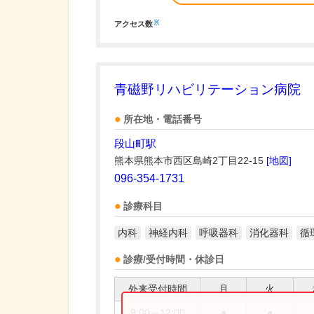
※
アクセス数
青磁野リハビリテーション病院
所在地・電話番号
段山町駅
熊本県熊本市西区島崎2丁目22-15
[地図]
096-354-1731
診療科目
内科
神経内科
呼吸器科
消化器科
循
診療/受付時間・休診日
外来受付時間
月
火
9:00～12:00
●
●