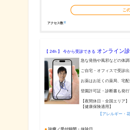
こ
※
アクセス数
オンライン診
【 24h 】 今から受診できる
急な発熱や風邪などの体調
ご自宅・オフィスで受診出
お薬はお近くの薬局、宅配
登園許可証・診断書も発行
【夜間休日・全国エリア】
【健康保険適用】
【アレルギー・
診療／受付時間・休診日