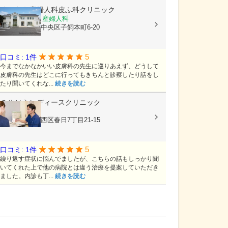
よしむら産婦人科皮ふ科クリニック
内科, 皮膚科, 産婦人科
熊本県熊本市中央区子飼本町6-20
5
口コミ: 1件
今までなかなかいい皮膚科の先生に巡りあえず、どうして
皮膚科の先生はどこに行ってもきちんと診察したり話をし
たり聞いてくれな...
続きを読む
みやはらレディースクリニック
婦人科
熊本県熊本市西区春日7丁目21-15
5
口コミ: 1件
繰り返す症状に悩んでましたが、こちらの話もしっかり聞
いてくれた上で他の病院とは違う治療を提案していただき
ました。内診も丁...
続きを読む