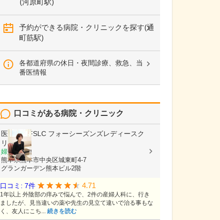
(河原町駅)
予約ができる病院・クリニックを探す(通
町筋駅)
各都道府県の休日・夜間診療、救急、当
番医情報
口コミがある病院・クリニック
医療法人FSLC
フォーシーズンズレディースク
リニック
婦人科
熊本県熊本市中央区城東町4-7
グランガーデン熊本ビル2階
4.71
口コミ: 7件
1年以上 外陰部の痒みで悩んで、2件の産婦人科に、行き
ましたが、見当違いの薬や先生の見立て違いで治る事もな
く、友人にこち...
続きを読む