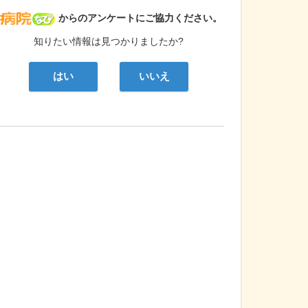
病院なび
からのアンケートにご協力ください。
知りたい情報は見つかりましたか?
はい
いいえ