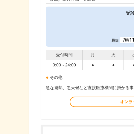
受
7
1
時
最短
受付時間
月
火
0:00～24:00
●
●
その他
急な発熱、悪天候など直接医療機関に掛かる事
オンラ