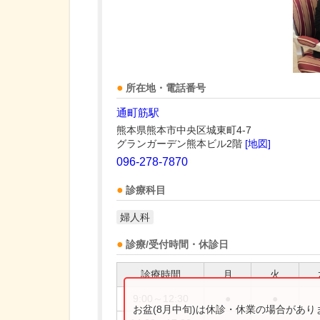
所在地・電話番号
通町筋駅
熊本県熊本市中央区城東町4-7
グランガーデン熊本ビル2階
[地図]
096-278-7870
診療科目
婦人科
診療/受付時間・休診日
診療時間
月
火
9:00～12:30
●
●
お盆(8月中旬)は休診・休業の場合があ