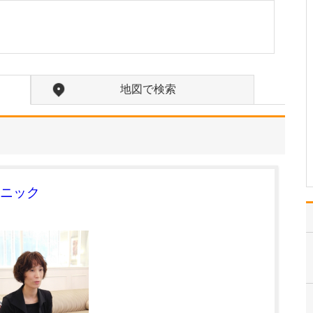
ください。
糖尿病の改善には、肥満
の解消が重要な要素であ
り、根本的な治療につな
がる可能性があります。
近年、GIP/GLP-1受容体
地図で検索
作動薬(マンジャロ)や
GLP-1受容体作動薬(リベ
ルサス、オゼンピック)、
SGLT…
>>記事全文を読む
ニック