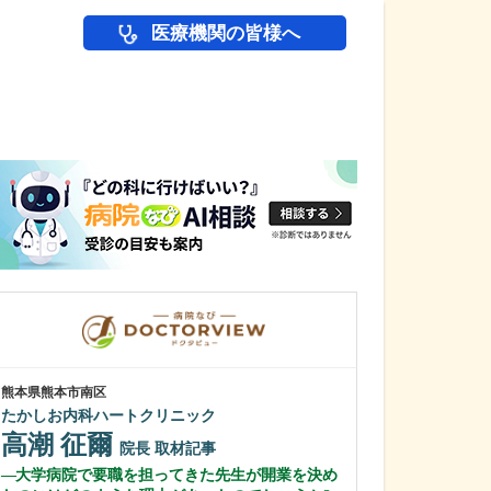
医療機関の皆様へ
医師(ドクター)の
熊本県熊本市南区
東京都渋谷区
たかしお内科ハートクリニック
代々木クリニッ
高潮 征爾
権東 容秀
院長
取材記事
大学病院で要職を担ってきた先生が開業を決め
日々の診療で心