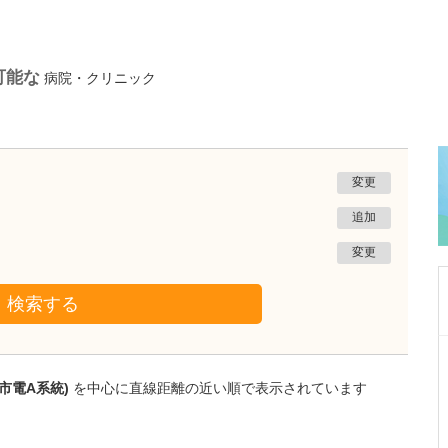
可能な
病院・クリニック
変更
追加
変更
検索する
東京都国分寺市
つくばケンクリニック
市電A系統)
を中心に直線距離の近い順で表示されています
廣川 健信
院長
取材記事
注力している糖尿病診療について詳しく教えて