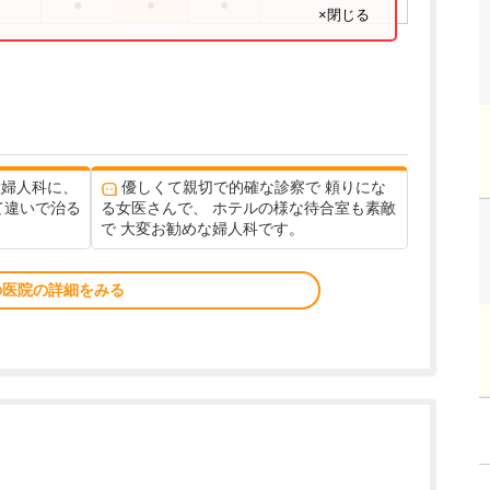
●
●
●
×閉じる
産婦人科に、
優しくて親切で的確な診察で 頼りにな
て違いで治る
る女医さんで、 ホテルの様な待合室も素敵
で 大変お勧めな婦人科です。
の医院の詳細をみる