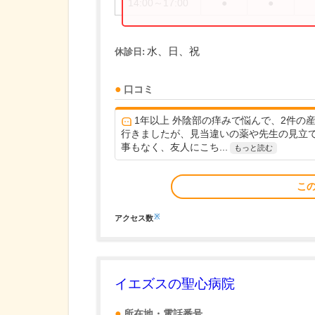
14:00～17:00
●
●
水、日、祝
休診日:
口コミ
1年以上 外陰部の痒みで悩んで、2件の
行きましたが、見当違いの薬や先生の見立
事もなく、友人にこち...
もっと読む
こ
※
アクセス数
イエズスの聖心病院
所在地・電話番号