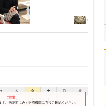
水
木
金
土
日
祝
●
●
●
ります。来院前に必ず医療機関に直接ご確認ください。