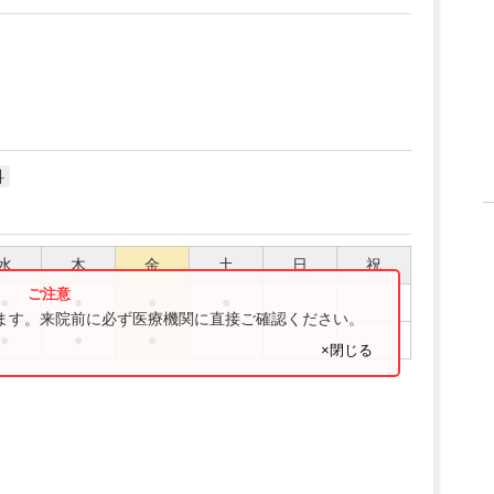
科
水
木
金
土
日
祝
●
●
●
●
ります。来院前に必ず医療機関に直接ご確認ください。
●
●
●
×閉じる