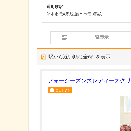
通町筋駅:
熊本市電A系統,熊本市電B系統
一覧表示
駅から近い順に全
6
件を表示
フォーシーズンズレディースクリ
7
口コミ
件