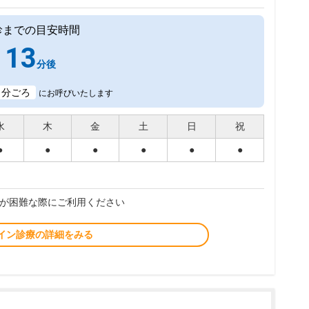
診までの目安時間
13
分後
1
分ごろ
にお呼びいたします
水
木
金
土
日
祝
●
●
●
●
●
●
が困難な際にご利用ください
イン診療の詳細をみる