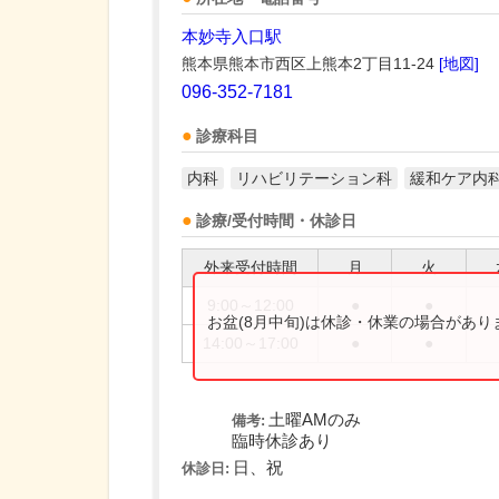
本妙寺入口駅
熊本県熊本市西区上熊本2丁目11-24
[地図]
096-352-7181
診療科目
内科
リハビリテーション科
緩和ケア内
診療/受付時間・休診日
外来受付時間
月
火
9:00～12:00
●
●
お盆(8月中旬)は休診・休業の場合があ
14:00～17:00
●
●
土曜AMのみ
備考:
臨時休診あり
日、祝
休診日: