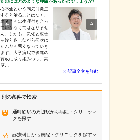
たのにはどのような理由があったのでしょうか?
患者さんの症状
心不全という病気は発症
と、悩みなどを
すると治ることはなく、
て、何を求めて
患者さんは生涯付き合っ
を把握すること
ていかなくてはなりませ
います。その上
ん。しかも、悪化と改善
さんが当院に期
を繰り返しながら病状は
ことに、もう一
だんだん悪くなっていき
アルファして、
ます。大学病院で後進の
とってより良い
育成に取り組みつつ、高
供…
度…
>>記事全文を読む
別の条件で検索
通町筋駅の周辺駅から病院・クリニッ
クを探す
診療科目から病院・クリニックを探す