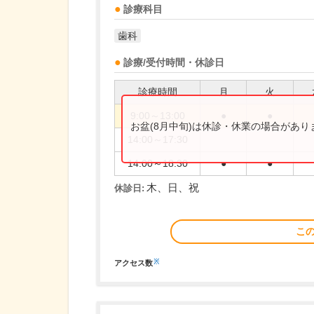
診療科目
歯科
診療/受付時間・休診日
診療時間
月
火
9:00～13:00
●
●
お盆(8月中旬)は休診・休業の場合があ
14:00～17:30
14:00～18:30
●
●
木、日、祝
休診日:
こ
※
アクセス数