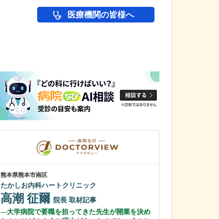
医療機関の皆様へ
医師(ドクター)の
熊本県熊本市南区
鹿児島県鹿児島市
たかしお内科ハートクリニック
あいろ歯科医院
高潮 征爾
小濱 文色
院長
取材記事
大学病院で要職を担ってきた先生が開業を決め
歯科医師を志し