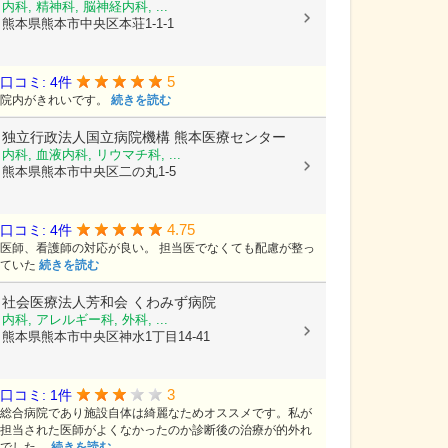
内科, 精神科, 脳神経内科, ...
熊本県熊本市中央区本荘1-1-1
5
口コミ: 4件
院内がきれいです。
続きを読む
独立行政法人国立病院機構
熊本医療センター
内科, 血液内科, リウマチ科, ...
熊本県熊本市中央区二の丸1-5
4.75
口コミ: 4件
医師、看護師の対応が良い。 担当医でなくても配慮が整っ
ていた
続きを読む
社会医療法人芳和会
くわみず病院
内科, アレルギー科, 外科, ...
熊本県熊本市中央区神水1丁目14-41
3
口コミ: 1件
総合病院であり施設自体は綺麗なためオススメです。私が
担当された医師がよくなかったのか診断後の治療が的外れ
でした。
続きを読む