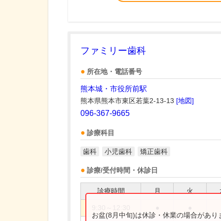
ファミリー歯科
所在地・電話番号
熊本城・市役所前駅
熊本県熊本市東区若葉2-13-13
[地図]
096-367-9665
診療科目
歯科
小児歯科
矯正歯科
診療/受付時間・休診日
診療時間
月
火
9:30～12:30
●
●
お盆(8月中旬)は休診・休業の場合があ