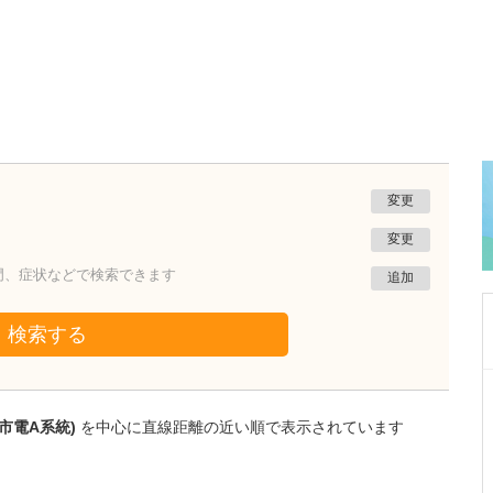
変更
変更
門、症状などで検索できます
追加
検索する
茨城県水戸市
笠原中央クリニック
市電A系統)
を中心に直線距離の近い順で表示されています
鈴木 英一郎
院長
取材記事
先生が日々の診療で心がけていることを教えて