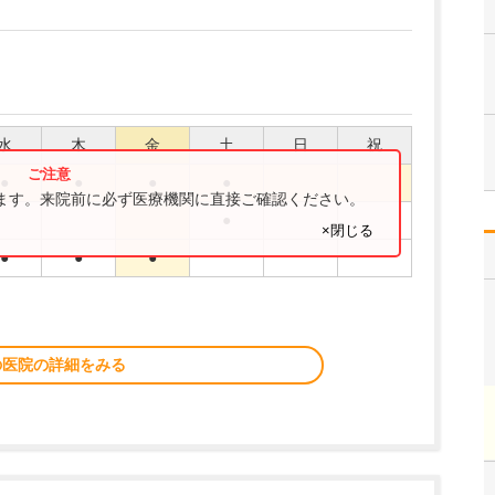
水
木
金
土
日
祝
●
●
●
●
ります。来院前に必ず医療機関に直接ご確認ください。
●
×閉じる
●
●
●
の医院の詳細をみる