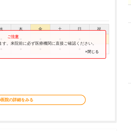
水
木
金
土
日
祝
●
●
●
●
●
ります。来院前に必ず医療機関に直接ご確認ください。
●
●
●
●
●
×閉じる
の医院の詳細をみる