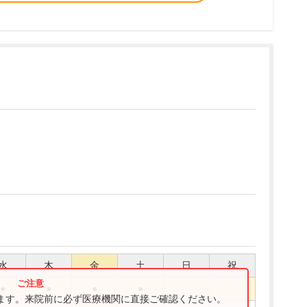
水
木
金
土
日
祝
●
●
●
●
ります。来院前に必ず医療機関に直接ご確認ください。