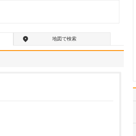
いただけますか?
患者さんはさまざまなお
悩みを抱え、当院を頼っ
て来院されます。その思
いに寄り添いながら、患
者さん一人ひとりに真摯
地図で検索
に向き合い、目の前の患
者さんにとって何が“最
善”の治療なのかを考え、
全力で診療にあたるこ
と…
>>記事全文を読む