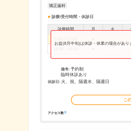
矯正歯科
診療/受付時間・休診日
診療時間
月
火
9:00～12:00
●
お盆(8月中旬)は休診・休業の場合があ
14:00～18:00
●
予約制
備考:
臨時休診あり
火、祝、隔週水、隔週日
休診日:
こ
※
アクセス数