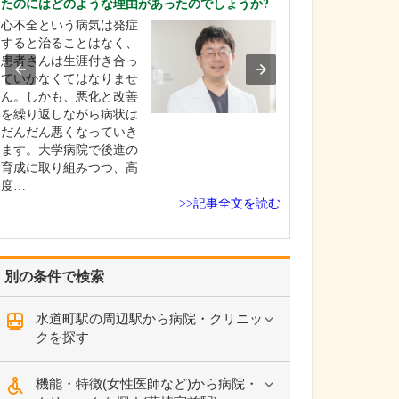
たのにはどのような理由があったのでしょうか?
中学生のときに
心不全という病気は発症
女性の歯科医師
すると治ることはなく、
ことです。幼い
患者さんは生涯付き合っ
科医師は男性が
ていかなくてはなりませ
事」というイメ
ん。しかも、悪化と改善
っていたのです
を繰り返しながら病状は
先生の治療を受
だんだん悪くなっていき
で認識が変わり
ます。大学病院で後進の
子どもにとって
育成に取り組みつつ、高
は敬…
度…
>>記事全文を読む
別の条件で検索
水道町駅の周辺駅から病院・クリニッ
クを探す
機能・特徴(女性医師など)から病院・