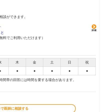
相談ができます。
グ
こと
無料でご利用いただけます）
水
木
金
土
日
祝
●
●
●
●
●
●
夜時間帯の回答には時間を要する場合があります。
料で医師に相談する