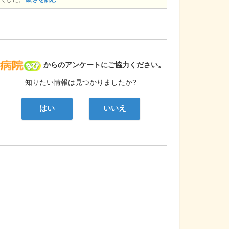
病院なび
からのアンケートにご協力ください。
知りたい情報は見つかりましたか?
はい
いいえ