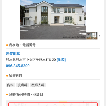
所在地・電話番号
黒髪町駅
熊本県熊本市中央区子飼本町6-20
[地図]
096-345-8300
診療科目
内科
皮膚科
産婦人科
診療/受付時間・休診日
診療時間
月
火
水
木
金
土
日
祝