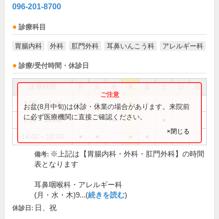
096-201-8700
診療科目
胃腸内科
外科
肛門外科
耳鼻いんこう科
アレルギー科
診療/受付時間・休診日
診療時間
月
火
水
木
金
土
日
祝
9:00～13:00
●
●
●
●
お盆(8月中旬)は休診・休業の場合があります。来院前
に必ず医療機関に直接ご確認ください。
9:00～14:00
●
●
×閉じる
14:00～18:00
●
●
●
●
※上記は【胃腸内科・外科・肛門外科】の時間
備考:
表となります
耳鼻咽喉科・アレルギー科
(月・水・木)9...(
続きを読む
)
日、祝
休診日: