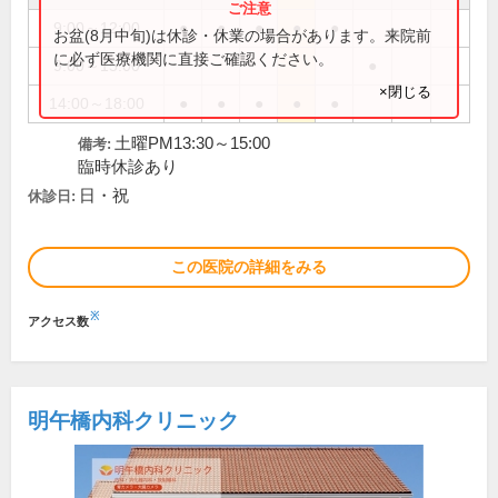
9:00～12:00
●
●
●
●
●
お盆(8月中旬)は休診・休業の場合があります。来院前
に必ず医療機関に直接ご確認ください。
9:00～15:00
●
×閉じる
14:00～18:00
●
●
●
●
●
土曜PM13:30～15:00
備考:
臨時休診あり
日・祝
休診日:
この医院の詳細をみる
※
アクセス数
明午橋内科クリニック