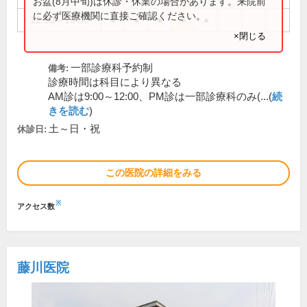
お盆(8月中旬)は休診・休業の場合があります。来院前
に必ず医療機関に直接ご確認ください。
12:30～15:30
●
●
●
●
●
×閉じる
一部診療科予約制
備考:
診療時間は科目により異なる
AM診は9:00～12:00、PM診は一部診療科のみ(...(
続
きを読む
)
土～日・祝
休診日:
この医院の詳細をみる
※
アクセス数
藤川医院