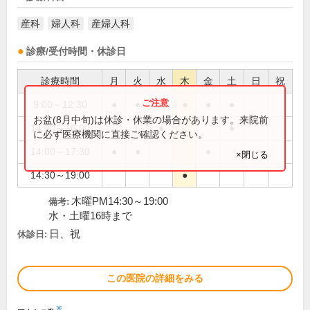
産科
婦人科
産婦人科
診療/受付時間・休診日
診療時間
月
火
水
木
金
土
日
祝
9:00～12:30
●
●
●
●
●
●
お盆(8月中旬)は休診・休業の場合があります。来院前
14:00～16:00
●
●
に必ず医療機関に直接ご確認ください。
14:00～17:30
●
●
●
×閉じる
14:30～19:00
●
木曜PM14:30～19:00
備考:
水・土曜16時まで
日、祝
休診日:
この医院の詳細をみる
※