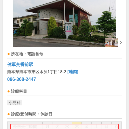
所在地・電話番号
健軍交番前駅
熊本県熊本市東区水源1丁目18-2
[地図]
096-368-2447
診療科目
小児科
診療/受付時間・休診日
外来受付時間
月
火
水
木
金
土
日
祝