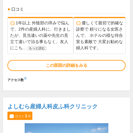
口コミ
1年以上 外陰部の痒みで悩ん
優しくて親切で的確な
で、2件の産婦人科に、行きまし
診察で 頼りになる女医さ
たが、見当違いの薬や先生の見
んで、 ホテルの様な待合
立て違いで治る事もなく、友人
室も素敵で 大変お勧めな
にこち...
婦人科です。
もっと読む
この医院の詳細をみる
※
アクセス数
よしむら産婦人科皮ふ科クリニック
1
口コミ
件