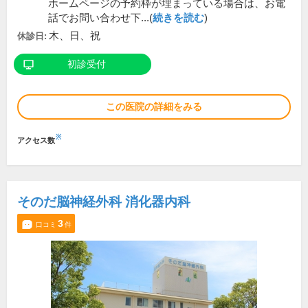
ホームページの予約枠が埋まっている場合は、お電
話でお問い合わせ下...(
続きを読む
)
木、日、祝
休診日:
初診受付
この医院の詳細をみる
※
アクセス数
そのだ脳神経外科 消化器内科
3
口コミ
件