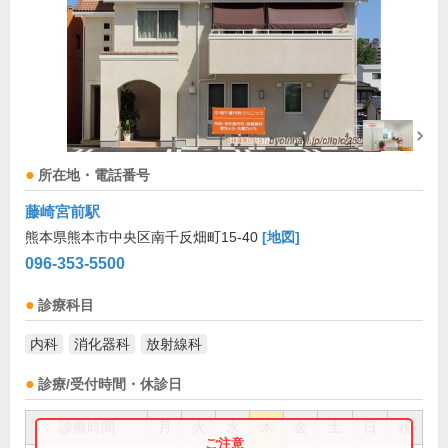
所在地・電話番号
藤崎宮前駅
熊本県熊本市中央区南千反畑町15-40
[地図]
096-353-5500
診療科目
内科
消化器科
放射線科
診療/受付時間・休診日
診療時間
月
火
水
木
金
土
日
祝