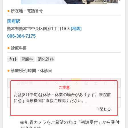
所在地・電話番号
国府駅
熊本県熊本市中央区国府1丁目19-5
[地図]
096-364-7175
診療科目
内科
胃腸科
消化器科
診療/受付時間・休診日
診療時間
月
火
水
木
金
土
日
祝
9:00～12:30
●
●
●
●
●
お盆(8月中旬)は休診・休業の場合があります。来院前
に必ず医療機関に直接ご確認ください。
14:30～18:00
●
●
●
●
×閉じる
胃カメラをご希望の方は「初診受付」から受付
備考: