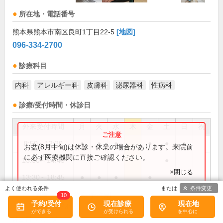
所在地・電話番号
熊本県熊本市南区良町1丁目22-5
[地図]
096-334-2700
診療科目
内科
アレルギー科
皮膚科
泌尿器科
性病科
診療/受付時間・休診日
外来受付時間
月
火
水
木
金
土
日
祝
8:50～12:20
●
●
●
●
●
●
お盆(8月中旬)は休診・休業の場合があります。来院前
に必ず医療機関に直接ご確認ください。
13:30～14:45
●
×閉じる
13:30～18:45
●
●
●
●
条件変更
一部診療科予約制
備考:
10
予約/受付
現在診療
現在地
臨時休診あり
木、祝
休診日: