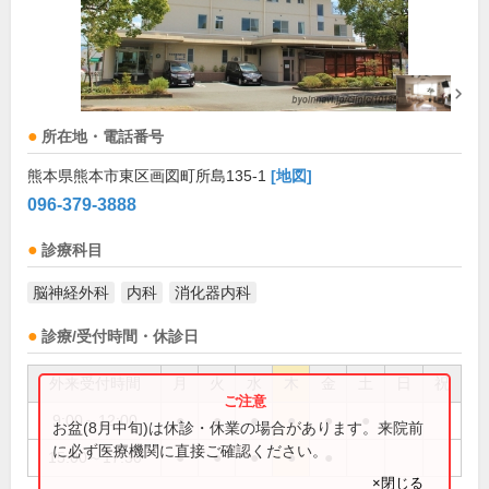
所在地・電話番号
熊本県熊本市東区画図町所島135-1
[地図]
096-379-3888
診療科目
脳神経外科
内科
消化器内科
診療/受付時間・休診日
外来受付時間
月
火
水
木
金
土
日
祝
9:00～12:00
●
●
●
●
●
●
お盆(8月中旬)は休診・休業の場合があります。来院前
に必ず医療機関に直接ご確認ください。
15:00～17:30
●
●
●
●
●
×閉じる