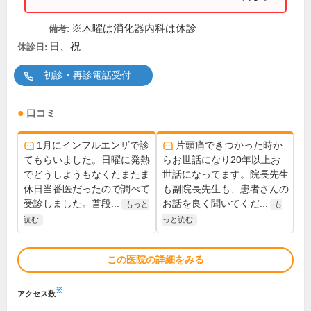
※木曜は消化器内科は休診
備考:
日、祝
休診日:
初診・再診電話受付
口コミ
1月にインフルエンザで診
片頭痛できつかった時か
てもらいました。日曜に発熱
らお世話になり20年以上お
でどうしようもなくたまたま
世話になってます。院長先生
休日当番医だったので調べて
も副院長先生も、患者さんの
受診しました。普段...
お話を良く聞いてくだ...
もっと
も
読む
っと読む
この医院の詳細をみる
※
アクセス数