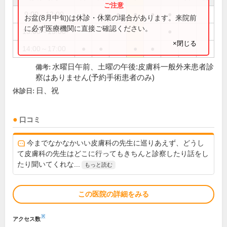
9:00～12:00
●
●
●
●
●
●
お盆(8月中旬)は休診・休業の場合があります。来院前
に必ず医療機関に直接ご確認ください。
13:00～15:00
●
×閉じる
14:00～17:00
●
●
●
●
水曜日午前、土曜の午後:皮膚科一般外来患者診
備考:
察はありません(予約手術患者のみ)
日、祝
休診日:
口コミ
今までなかなかいい皮膚科の先生に巡りあえず、どうし
て皮膚科の先生はどこに行ってもきちんと診察したり話をし
たり聞いてくれな...
もっと読む
この医院の詳細をみる
※
アクセス数