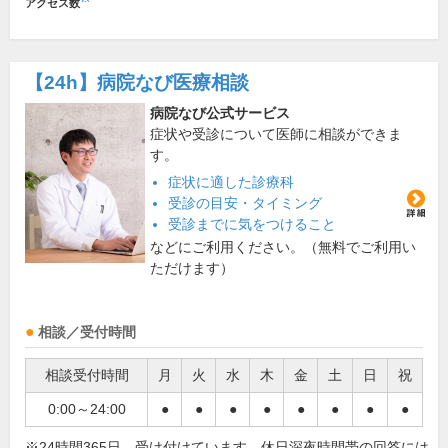
アクセス数
【24h】
病院なび医療相談
病院なび公式サービス
症状や受診について医師に相談ができま
す。
症状に適した診療科
受診の目安・タイミング
受診までに気をつけること
などにご利用ください。（無料でご利用い
ただけます）
相談／受付時間
相談受付時間
月
火
水
木
金
土
日
祝
0:00～24:00
●
●
●
●
●
●
●
●
※24時間365日、受け付けています。休日深夜時間帯の回答には