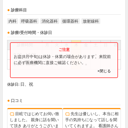
診療科目
内科
呼吸器科
消化器科
循環器科
放射線科
診療/受付時間・休診日
診療時間
月
火
水
木
金
土
日
祝
9:00～13:00
●
●
お盆(8月中旬)は休診・休業の場合があります。来院前
に必ず医療機関に直接ご確認ください。
9:00～18:30
●
●
●
●
×閉じる
日、祝
休診日:
口コミ
目眩ではじめてお伺い致
先生は優しいし、本当に相
しました。 親身に話を聞い
手の気持ちになって話しを聞
て頂き ありがとうございま
いてくれますよ。 看護師さん