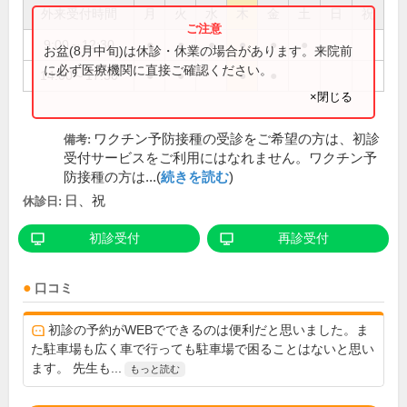
外来受付時間
月
火
水
木
金
土
日
祝
9:00～12:30
●
●
●
●
●
●
お盆(8月中旬)は休診・休業の場合があります。来院前
に必ず医療機関に直接ご確認ください。
14:00～17:30
●
●
●
●
×閉じる
ワクチン予防接種の受診をご希望の方は、初診
備考:
受付サービスをご利用にはなれません。ワクチン予
防接種の方は...(
続きを読む
)
日、祝
休診日:
初診受付
再診受付
口コミ
初診の予約がWEBでできるのは便利だと思いました。ま
た駐車場も広く車で行っても駐車場で困ることはないと思い
ます。 先生も...
もっと読む