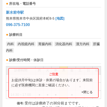
所在地・電話番号
新水前寺駅
熊本県熊本市中央区国府本町8-5
[地図]
096-375-7100
診療科目
内科
内視鏡内科
胃腸内科
消化器内科
漢方内科
肝臓
内科
診療/受付時間・休診日
診療時間
月
火
水
木
金
土
日
祝
8:30～10:30
●
●
●
●
●
お盆(8月中旬)は休診・休業の場合があります。来院前
に必ず医療機関に直接ご確認ください。
14:30～16:00
●
×閉じる
14:30～17:00
●
●
●
●
受付は診療終了の30分前までです。
備考: