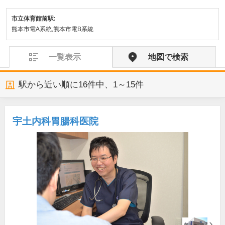
市立体育館前駅:
熊本市電A系統,熊本市電B系統
一覧表示
地図で検索
駅から近い順に
16
件中、
1～15件
宇土内科胃腸科医院