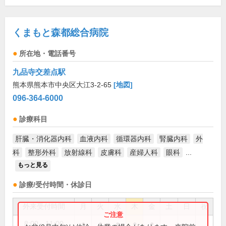
くまもと森都総合病院
所在地・電話番号
九品寺交差点駅
熊本県熊本市中央区大江3-2-65
[地図]
096-364-6000
診療科目
肝臓・消化器内科
血液内科
循環器内科
腎臓内科
外
科
整形外科
放射線科
皮膚科
産婦人科
眼科
...
もっと見る
診療/受付時間・休診日
外来受付時間
月
火
水
木
金
土
日
祝
8:00～11:00
●
●
●
●
●