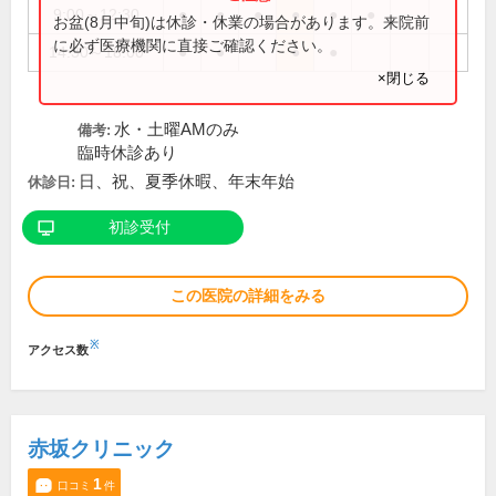
9:00～12:30
●
●
●
●
●
●
お盆(8月中旬)は休診・休業の場合があります。来院前
に必ず医療機関に直接ご確認ください。
14:30～18:00
●
●
●
●
×閉じる
水・土曜AMのみ
備考:
臨時休診あり
日、祝、夏季休暇、年末年始
休診日:
初診受付
この医院の詳細をみる
※
アクセス数
赤坂クリニック
1
口コミ
件