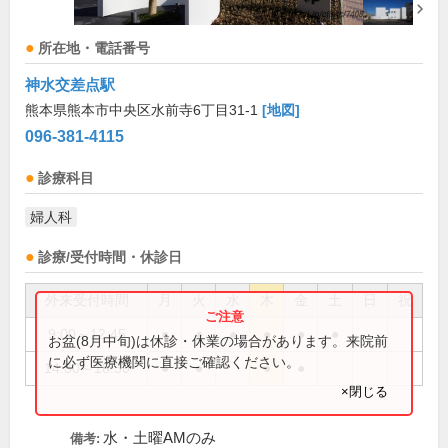
所在地・電話番号
神水交差点駅
熊本県熊本市中央区水前寺6丁目31-1
[地図]
096-381-4115
診療科目
婦人科
診療/受付時間・休診日
外来受付時間
月
火
水
木
金
土
日
祝
9:00～12:45
●
●
●
●
●
●
お盆(8月中旬)は休診・休業の場合があります。来院前
に必ず医療機関に直接ご確認ください。
14:30～18:30
●
●
●
●
×閉じる
水・土曜AMのみ
備考: