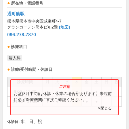
所在地・電話番号
通町筋駅
熊本県熊本市中央区城東町4-7
グランガーデン熊本ビル2階
[地図]
096-278-7870
診療科目
婦人科
診療/受付時間・休診日
診療時間
月
火
水
木
金
土
日
祝
9:00～12:30
●
●
●
●
●
お盆(8月中旬)は休診・休業の場合があります。来院前
に必ず医療機関に直接ご確認ください。
14:00～17:00
●
●
●
●
●
×閉じる
水、日、祝
休診日: