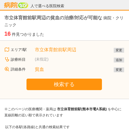
病院なび
人で選べる医院検索
市立体育館前駅周辺の貧血の治療/対応が可能な
病院・クリ
ニック
16
件見つかりました
市立体育館前駅周辺
エリア/駅
変更
(未指定)
診療科目
追加
貧血
詳細条件
変更
検索する
※このページの医療機関・薬局は
市立体育館前駅(熊本市電A系統)
を中心に
直線距離の近い順で表示されています
以下の各駅(各路線)と共通の検索結果です