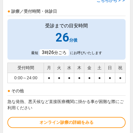
こちらから＞＞
診療／受付時間・休診日
受診までの目安時間
26
分後
3
26
時
分ごろ
最短
にお呼びいたします
受付時間
月
火
水
木
金
土
日
祝
0:00～24:00
●
●
●
●
●
●
●
●
その他
急な発熱、悪天候など直接医療機関に掛かる事が困難な際にご
利用ください
オンライン診療の詳細をみる