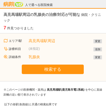
病院なび
人で選べる医院検索
高見馬場駅周辺の乳腺炎の治療/対応が可能な
病院・クリニ
ック
7
件見つかりました
高見馬場駅周辺
エリア/駅
変更
(未指定)
診療科目
追加
乳腺炎
詳細条件
変更
検索する
※このページの医療機関・薬局は
高見馬場駅(鹿児島市電1系統)
を中心に直線
距離の近い順で表示されています
以下の各駅(各路線)と共通の検索結果です