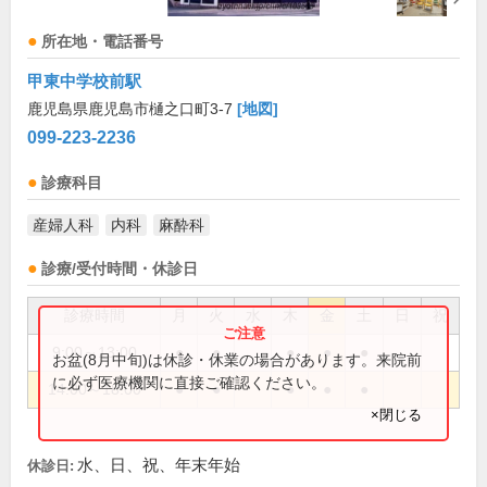
所在地・電話番号
甲東中学校前駅
鹿児島県鹿児島市樋之口町3-7
[地図]
099-223-2236
診療科目
産婦人科
内科
麻酔科
診療/受付時間・休診日
診療時間
月
火
水
木
金
土
日
祝
9:00～13:00
●
●
●
●
●
お盆(8月中旬)は休診・休業の場合があります。来院前
に必ず医療機関に直接ご確認ください。
14:00～18:00
●
●
●
●
●
×閉じる
水、日、祝、年末年始
休診日: