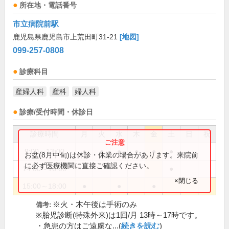
所在地・電話番号
市立病院前駅
鹿児島県鹿児島市上荒田町31-21
[地図]
099-257-0808
診療科目
産婦人科
産科
婦人科
診療/受付時間・休診日
診療時間
月
火
水
木
金
土
日
祝
9:00～13:00
●
●
●
●
●
●
お盆(8月中旬)は休診・休業の場合があります。来院前
に必ず医療機関に直接ご確認ください。
14:00～16:00
●
×閉じる
15:00～18:00
●
●
●
※火・木午後は手術のみ
備考:
※胎児診断(特殊外来)は1回/月 13時～17時です。
・急患の方はご遠慮な...(
続きを読む
)