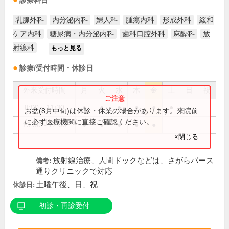
診療科目
乳腺外科
内分泌内科
婦人科
腫瘍内科
形成外科
緩和
ケア内科
糖尿病・内分泌内科
歯科口腔外科
麻酔科
放
射線科
...
もっと見る
診療/受付時間・休診日
外来受付時間
月
火
水
木
金
土
日
祝
8:00～11:30
●
●
●
●
●
●
お盆(8月中旬)は休診・休業の場合があります。来院前
に必ず医療機関に直接ご確認ください。
13:30～17:00
●
●
●
●
●
×閉じる
放射線治療、人間ドックなどは、さがらパース
備考:
通りクリニックで対応
土曜午後、日、祝
休診日:
初診・再診受付