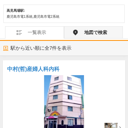
高見馬場駅:
鹿児島市電1系統,鹿児島市電2系統
一覧表示
地図で検索
駅から近い順に全
7
件を表示
中村(哲)産婦人科内科