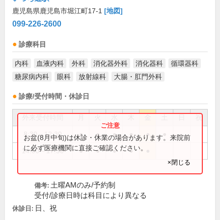
鹿児島県鹿児島市堀江町17-1
[地図]
099-226-2600
診療科目
内科
血液内科
外科
消化器外科
消化器科
循環器科
糖尿病内科
眼科
放射線科
大腸・肛門外科
診療/受付時間・休診日
外来受付時間
月
火
水
木
金
土
日
祝
8:30～12:30
●
●
●
●
●
●
お盆(8月中旬)は休診・休業の場合があります。来院前
に必ず医療機関に直接ご確認ください。
14:00～17:30
●
●
●
●
●
×閉じる
土曜AMのみ/予約制
備考:
受付/診療日時は科目により異なる
日、祝
休診日: