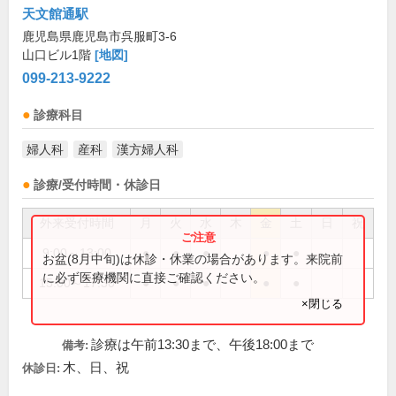
天文館通駅
鹿児島県鹿児島市呉服町3-6
山口ビル1階
[地図]
099-213-9222
診療科目
婦人科
産科
漢方婦人科
診療/受付時間・休診日
外来受付時間
月
火
水
木
金
土
日
祝
9:00～13:00
●
●
●
●
●
お盆(8月中旬)は休診・休業の場合があります。来院前
に必ず医療機関に直接ご確認ください。
15:00～17:30
●
●
●
●
●
×閉じる
診療は午前13:30まで、午後18:00まで
備考:
木、日、祝
休診日: