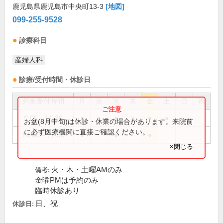
鹿児島県鹿児島市中央町13-3
[地図]
099-255-9528
診療科目
産婦人科
診療/受付時間・休診日
外来受付時間
月
火
水
木
金
土
日
祝
9:00～11:30
●
●
●
●
●
●
お盆(8月中旬)は休診・休業の場合があります。来院前
に必ず医療機関に直接ご確認ください。
14:00～17:30
●
●
●
×閉じる
火・木・土曜AMのみ
備考:
金曜PMは予約のみ
臨時休診あり
日、祝
休診日: