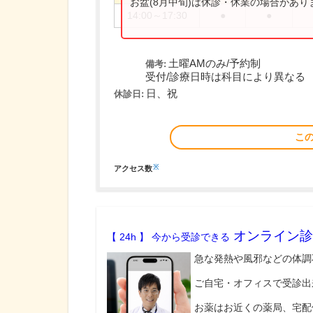
お盆(8月中旬)は休診・休業の場合があ
14:00～17:30
●
●
土曜AMのみ/予約制
備考:
受付/診療日時は科目により異なる
日、祝
休診日:
こ
※
アクセス数
オンライン診
【 24h 】 今から受診できる
急な発熱や風邪などの体調
ご自宅・オフィスで受診出
お薬はお近くの薬局、宅配