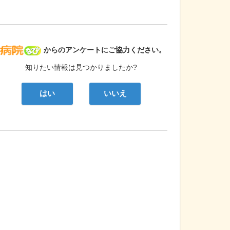
病院なび
からのアンケートにご協力ください。
知りたい情報は見つかりましたか?
はい
いいえ