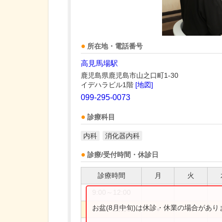
所在地・電話番号
高見馬場駅
鹿児島県鹿児島市山之口町1-30
イデハラビル1階
[地図]
099-295-0073
診療科目
内科
消化器内科
診療/受付時間・休診日
診療時間
月
火
9:00～12:00
お盆(8月中旬)は休診・休業の場合があ
9:00～13:00
●
●