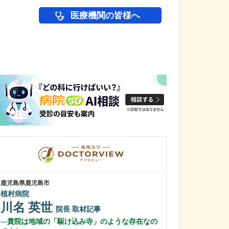
医療機関の皆様へ
医師(ドクター)の
鹿児島県鹿児島市
鹿児島県鹿児島市
植村病院
あいろ歯科医院
川名 英世
小濱 文色
院長
取材記事
貴院は地域の「駆け込み寺」のような存在なの
歯科医師を志し