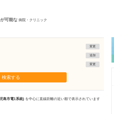
察が可能な
病院・クリニック
変更
追加
変更
検索する
鹿児島県鹿児島市
緑ヶ丘クリニック
児島市電1系統)
を中心に直線距離の近い順で表示されています
新田 翔
院長
桂 久和
医師
取材記事