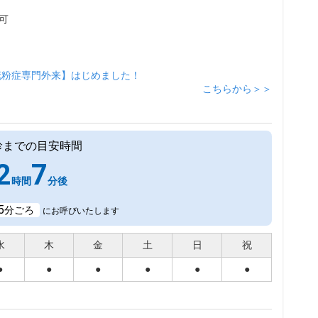
可
花粉症専門外来】はじめました！
こちらから＞＞
診までの目安時間
2
7
時間
分後
5
分ごろ
にお呼びいたします
水
木
金
土
日
祝
●
●
●
●
●
●