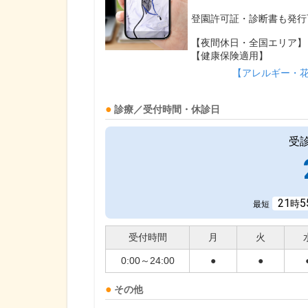
登園許可証・診断書も発行
【夜間休日・全国エリア】
【健康保険適用】
【アレルギー・
診療／受付時間・休診日
受
21
5
時
最短
受付時間
月
火
0:00～24:00
●
●
その他