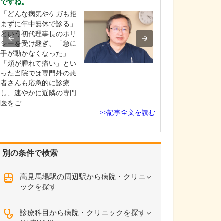
ですね。
中学生のときに
「どんな病気やケガも拒
女性の歯科医師
まずに年中無休で診る」
ことです。幼い
という初代理事長のポリ
科医師は男性が
シーを受け継ぎ、「急に
事」というイメ
手が動かなくなった」
っていたのです
「頬が腫れて痛い」とい
先生の治療を受
った当院では専門外の患
で認識が変わり
者さんも応急的に診療
子どもにとって
し、速やかに近隣の専門
は敬…
医をご…
>>記事全文を読む
別の条件で検索
高見馬場駅の周辺駅から病院・クリニ
ックを探す
診療科目から病院・クリニックを探す