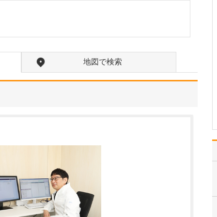
貴院の診療内容を教えてください。
内科・小児科・整形外科
を掲げ、地域に根ざした
総合的な診療を行ってい
ます。風邪や生活習慣病
といった一般内科の疾患
地図で検索
から、外傷や関節・筋肉
の痛みなどの整形外科的
な症状まで幅広く対応し
ており、お子さんからご
高…
>>記事全文を読む