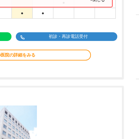
●
●
●
初診・再診電話受付
の医院の詳細をみる