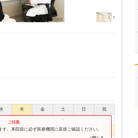
水
木
金
土
日
祝
●
ります。来院前に必ず医療機関に直接ご確認ください。
●
●
×閉じる