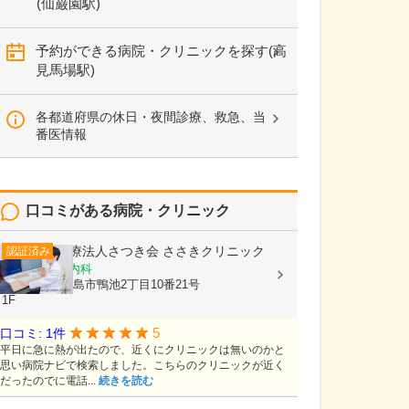
(仙巌園駅)
予約ができる病院・クリニックを探す(高
見馬場駅)
各都道府県の休日・夜間診療、救急、当
番医情報
口コミがある病院・クリニック
医療法人さつき会
ささきクリニック
認証済み
内科, 循環器内科
鹿児島県鹿児島市鴨池2丁目10番21号
1F
5
口コミ: 1件
平日に急に熱が出たので、近くにクリニックは無いのかと
思い病院ナビで検索しました。こちらのクリニックが近く
だったのでに電話...
続きを読む