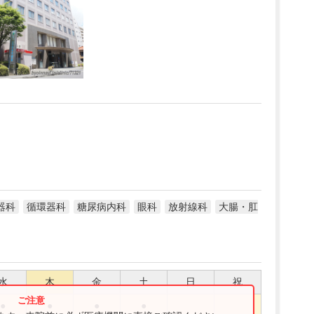
器科
循環器科
糖尿病内科
眼科
放射線科
大腸・肛
水
木
金
土
日
祝
●
●
●
●