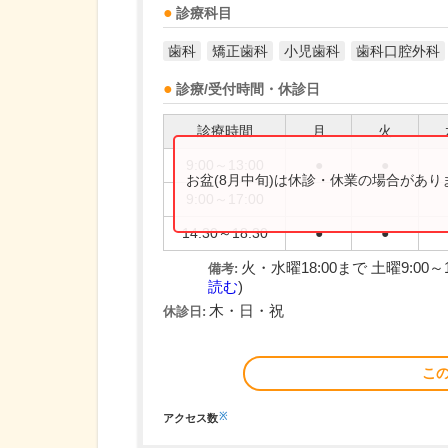
診療科目
歯科
矯正歯科
小児歯科
歯科口腔外科
診療/受付時間・休診日
診療時間
月
火
9:00～13:00
●
●
お盆(8月中旬)は休診・休業の場合があ
9:00～17:00
14:30～18:30
●
●
火・水曜18:00まで 土曜9:00～1
備考:
読む
)
木・日・祝
休診日:
こ
※
アクセス数