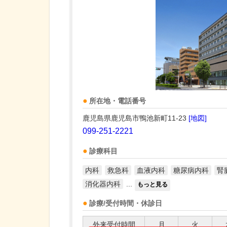
所在地・電話番号
鹿児島県鹿児島市鴨池新町11-23
[地図]
099-251-2221
診療科目
内科
救急科
血液内科
糖尿病内科
腎
消化器内科
...
もっと見る
診療/受付時間・休診日
外来受付時間
月
火