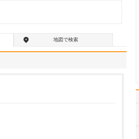
中学生のときに出会った
女性の歯科医師に憧れた
ことです。幼い頃は「歯
科医師は男性がする仕
事」というイメージをも
っていたのですが、その
地図で検索
先生の治療を受けたこと
で認識が変わりました。
子どもにとって歯科医院
は敬…
>>記事全文を読む