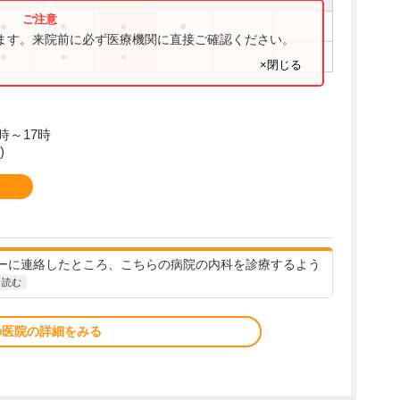
●
●
●
●
ります。来院前に必ず医療機関に直接ご確認ください。
●
●
●
×閉じる
時～17時
)
ーに連絡したところ、こちらの病院の内科を診療するよう
と読む
の医院の詳細をみる