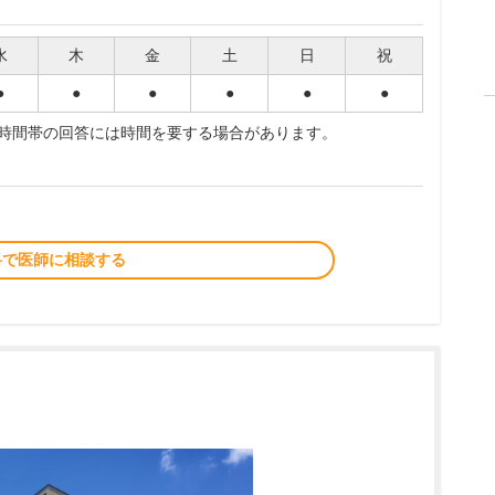
水
木
金
土
日
祝
●
●
●
●
●
●
夜時間帯の回答には時間を要する場合があります。
料で医師に相談する