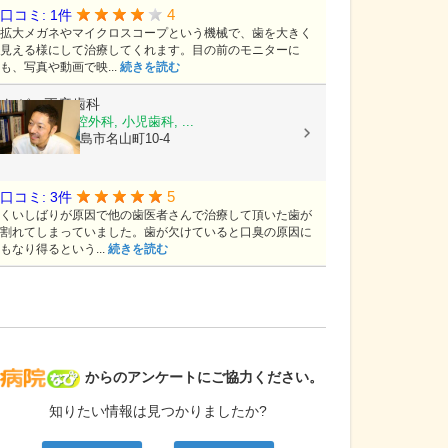
4
口コミ: 1件
拡大メガネやマイクロスコープという機械で、歯を大きく
見える様にして治療してくれます。目の前のモニターに
も、写真や動画で映...
続きを読む
ながい正彦歯科
歯科, 歯科口腔外科, 小児歯科, ...
鹿児島県鹿児島市名山町10-4
5
口コミ: 3件
くいしばりが原因で他の歯医者さんで治療して頂いた歯が
割れてしまっていました。歯が欠けていると口臭の原因に
もなり得るという...
続きを読む
病院なび
からのアンケートにご協力ください。
知りたい情報は見つかりましたか?