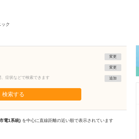
ニック
変更
変更
門、症状などで検索できます
追加
検索する
鹿児島県鹿児島市
あいろ歯科医院
市電1系統)
を中心に直線距離の近い順で表示されています
小濱 文色
院長
取材記事
歯科医師を志したきっかけを教えてください。