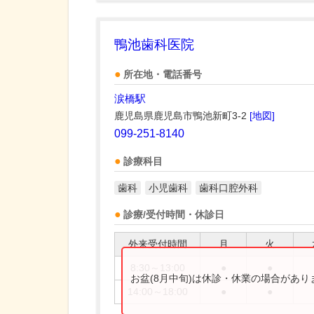
鴨池歯科医院
所在地・電話番号
涙橋駅
鹿児島県鹿児島市鴨池新町3-2
[地図]
099-251-8140
診療科目
歯科
小児歯科
歯科口腔外科
診療/受付時間・休診日
外来受付時間
月
火
8:30～13:00
●
●
お盆(8月中旬)は休診・休業の場合があ
14:00～18:00
●
●