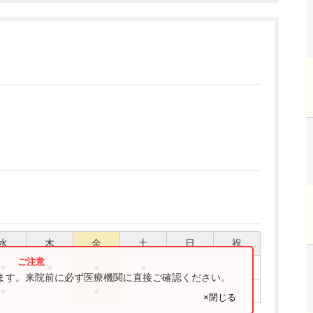
水
木
金
土
日
祝
●
●
●
●
ります。来院前に必ず医療機関に直接ご確認ください。
●
●
×閉じる