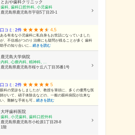
とおや歯科クリニック
歯科, 歯科口腔外科, 小児歯科
鹿児島県鹿児島市宇宿5丁目20-1
4.5
口コミ: 2件
ある有名な小児歯科に私自身もお世話になっていました
が、不信感がつのり 治療にも疑問が残ることが多く 歯科
助手の知り合いに...
続きを読む
鹿児島大学病院
内科, 心療内科, 精神科, ...
鹿児島県鹿児島市桜ケ丘八丁目35番1号
5
口コミ: 2件
眼科の受診をしましたが、教授を筆頭に、多くの優秀な医
師がいて、硝子体除去などの、一般の眼科病院が出来な
い、難解な手術も可...
続きを読む
大坪歯科医院
歯科, 小児歯科, 歯科口腔外科
鹿児島県鹿児島市小松原1丁目28-8
1階