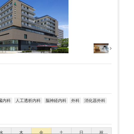
臓内科
人工透析内科
脳神経内科
外科
消化器外科
水
木
金
土
日
祝