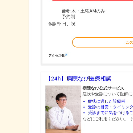
木・土曜AMのみ
備考:
予約制
日、祝
休診日:
こ
※
アクセス数
【24h】
病院なび医療相談
病院なび公式サービス
症状や受診について医師に
症状に適した診療科
受診の目安・タイミン
受診までに気をつける
などにご利用ください。（