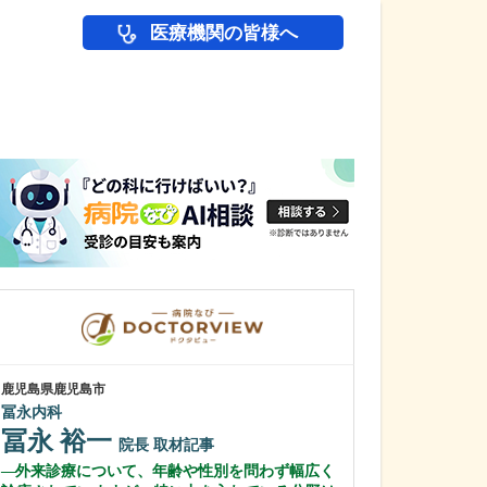
医療機関の皆様へ
医師(ドクター)の
鹿児島県鹿児島市
鹿児島県鹿児島市
冨永内科
緑ヶ丘クリニッ
新田 翔
冨永 裕一
院長
院長
取材記事
桂 久和
外来診療について、年齢や性別を問わず幅広く
医師