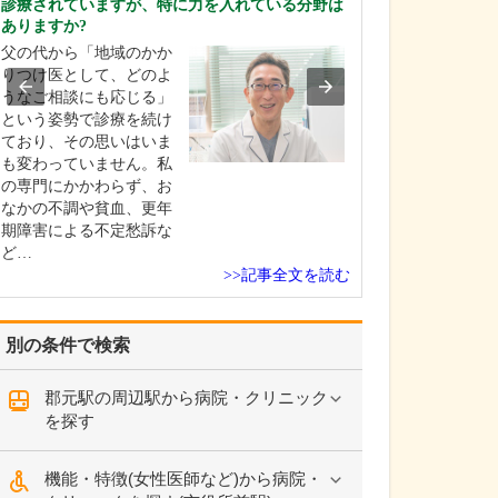
診療されていますが、特に力を入れている分野は
貴院の診療内容
ありますか?
内科・小児科・
父の代から「地域のかか
を掲げ、地域に
りつけ医として、どのよ
総合的な診療を
うなご相談にも応じる」
ます。風邪や生
という姿勢で診療を続け
といった一般内
ており、その思いはいま
から、外傷や関
も変わっていません。私
の痛みなどの整
の専門にかかわらず、お
な症状まで幅広
なかの不調や貧血、更年
ており、お子さ
期障害による不定愁訴な
高…
ど…
>>記事全文を読む
別の条件で検索
郡元駅の周辺駅から病院・クリニック
を探す
機能・特徴(女性医師など)から病院・