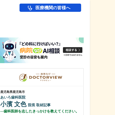
医療機関の皆様へ
医師(ドクター)の
鹿児島県鹿児島市
鹿児島県鹿児島市
あいろ歯科医院
植村病院
小濱 文色
川名 英世
院長
取材記事
歯科医師を志したきっかけを教えてください。
貴院は地域の「