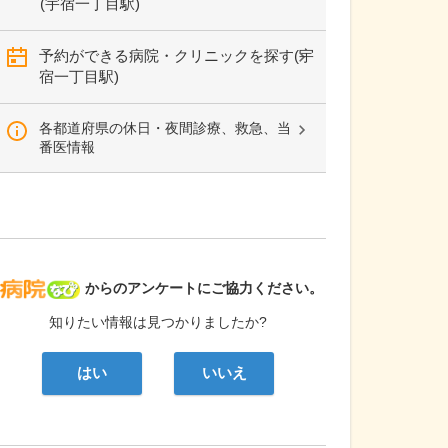
(宇宿一丁目駅)
予約ができる病院・クリニックを探す(宇
宿一丁目駅)
各都道府県の休日・夜間診療、救急、当
番医情報
病院なび
からのアンケートにご協力ください。
知りたい情報は見つかりましたか?
はい
いいえ