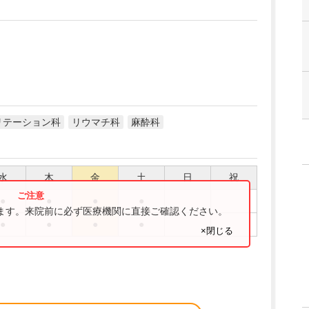
リテーション科
リウマチ科
麻酔科
水
木
金
土
日
祝
●
●
●
●
ります。来院前に必ず医療機関に直接ご確認ください。
●
●
●
●
×閉じる