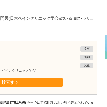
門医(日本ペインクリニック学会)のいる
病院・クリニ
変更
追加
変更
本ペインクリニック学会)
検索する
鹿児島県鹿児島市
冨永内科
冨永 裕一
院長
取材記事
鹿児島市電1系統)
を中心に直線距離の近い順で表示されていま
外来診療について、年齢や性別を問わず幅広く