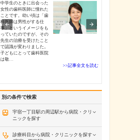
ですね。
中学生のときに出会った
「どんな病気や
女性の歯科医師に憧れた
まずに年中無休
ことです。幼い頃は「歯
という初代理事
科医師は男性がする仕
シーを受け継ぎ
事」というイメージをも
手が動かなくな
っていたのですが、その
「頬が腫れて痛
先生の治療を受けたこと
った当院では専
で認識が変わりました。
者さんも応急的
子どもにとって歯科医院
し、速やかに近
は敬…
>>記事全文を読む
医をご…
別の条件で検索
宇宿一丁目駅の周辺駅から病院・クリ
ニックを探す
診療科目から病院・クリニックを探す