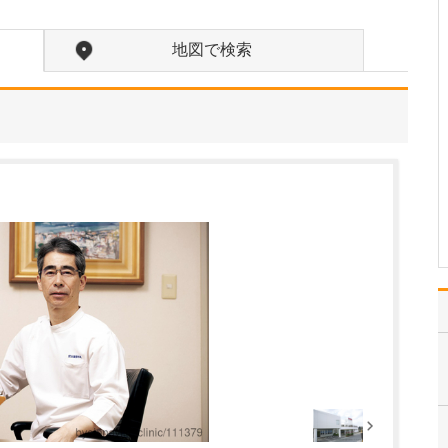
診療されていますが、特に力を入れている分野は
ありますか?
父の代から「地域のかか
地図で検索
りつけ医として、どのよ
うなご相談にも応じる」
という姿勢で診療を続け
ており、その思いはいま
も変わっていません。私
の専門にかかわらず、お
なかの不調や貧血、更年
期障害による不定愁訴な
ど…
>>記事全文を読む