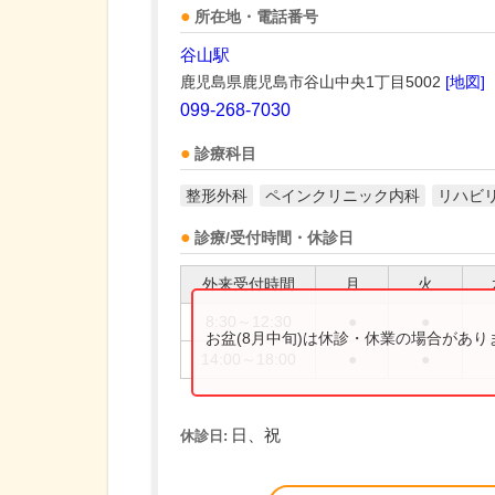
所在地・電話番号
谷山駅
鹿児島県鹿児島市谷山中央1丁目5002
[地図]
099-268-7030
診療科目
整形外科
ペインクリニック内科
リハビ
診療/受付時間・休診日
外来受付時間
月
火
8:30～12:30
●
●
お盆(8月中旬)は休診・休業の場合があ
14:00～18:00
●
●
日、祝
休診日: