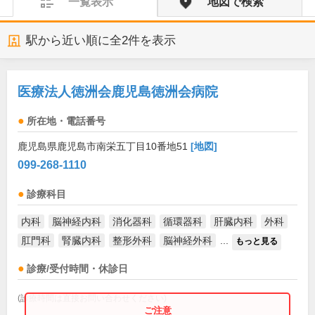
一覧表示
地図で検索
駅から近い順に全
2
件を表示
医療法人徳洲会鹿児島徳洲会病院
所在地・電話番号
鹿児島県鹿児島市南栄五丁目10番地51
[地図]
099-268-1110
診療科目
内科
脳神経内科
消化器科
循環器科
肝臓内科
外科
肛門科
腎臓内科
整形外科
脳神経外科
...
もっと見る
診療/受付時間・休診日
(診療時間は直接お問い合わせください)