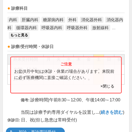
診療科目
内科
肝臓内科
糖尿病内科
外科
消化器外科
消化器内
科
循環器内科
呼吸器内科
呼吸器外科
放射線科
...
もっと見る
診療/受付時間・休診日
外来受付時間
月
火
水
木
金
土
日
祝
8:00～11:30
●
●
●
●
●
●
お盆(8月中旬)は休診・休業の場合があります。来院前
に必ず医療機関に直接ご確認ください。
13:00～17:00
●
●
●
●
●
×閉じる
診療時間|午前8:30～12:00、午後14:00～17:00
備考:
当院は診療予約専用ダイヤルを設置し...(
続きを読む
)
日、祝(但し急患は常時受付)
休診日: