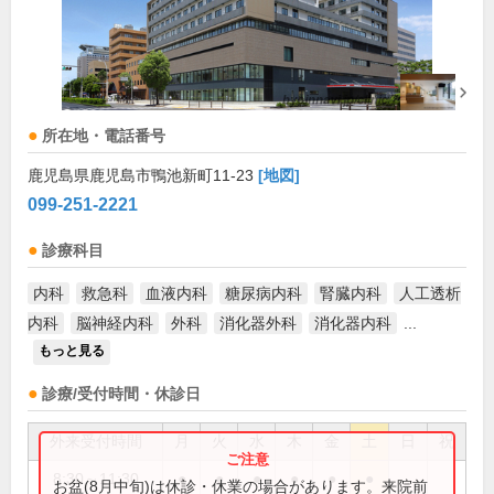
所在地・電話番号
鹿児島県鹿児島市鴨池新町11-23
[地図]
099-251-2221
診療科目
内科
救急科
血液内科
糖尿病内科
腎臓内科
人工透析
内科
脳神経内科
外科
消化器外科
消化器内科
...
もっと見る
診療/受付時間・休診日
外来受付時間
月
火
水
木
金
土
日
祝
8:30～11:30
●
●
●
●
●
●
お盆(8月中旬)は休診・休業の場合があります。来院前