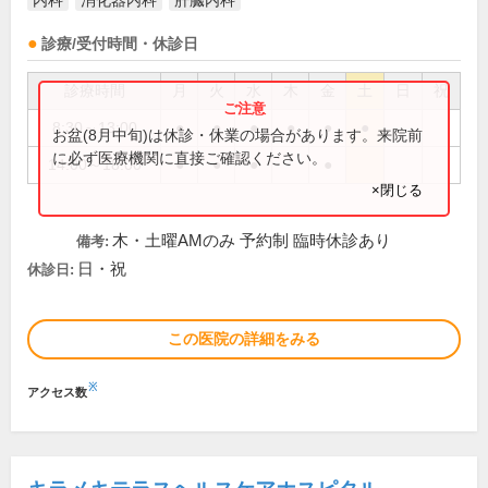
内科
消化器内科
肝臓内科
診療/受付時間・休診日
診療時間
月
火
水
木
金
土
日
祝
8:30～13:00
●
●
●
●
●
●
お盆(8月中旬)は休診・休業の場合があります。来院前
に必ず医療機関に直接ご確認ください。
14:00～18:00
●
●
●
●
×閉じる
木・土曜AMのみ 予約制 臨時休診あり
備考:
日・祝
休診日:
この医院の詳細をみる
※
アクセス数