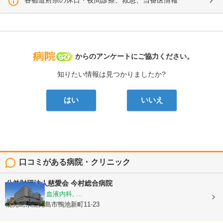
各都道府県の休日・夜間診療、救急、当番医情報
病院なび
からのアンケートにご協力ください。
知りたい情報は見つかりましたか?
はい
いいえ
口コミがある病院・クリニック
公益財団法人慈愛会
今村総合病院
内科, 救急科, 血液内科, ...
鹿児島県鹿児島市鴨池新町11-23