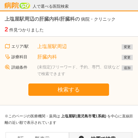
病院なび
人で選べる医院検索
上塩屋駅周辺の肝臓内科/肝臓科の
病院・クリニック
2
件見つかりました
上塩屋駅周辺
エリア/駅
変更
肝臓内科
診療科目
変更
(未指定)フリーワード、予約、専門、症状など
詳細条件
追加
で検索できます
検索する
※このページの医療機関・薬局は
上塩屋駅(鹿児島市電1系統)
を中心に直線距
離の近い順で表示されています