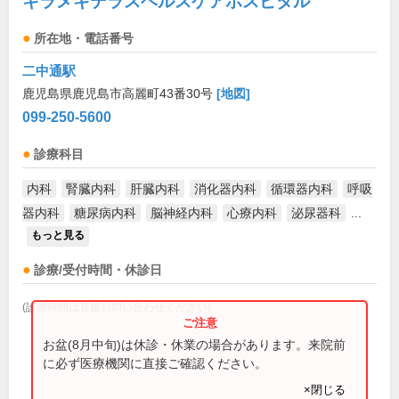
キラメキテラスヘルスケアホスピタル
所在地・電話番号
二中通駅
鹿児島県鹿児島市高麗町43番30号
[地図]
099-250-5600
診療科目
内科
腎臓内科
肝臓内科
消化器内科
循環器内科
呼吸
器内科
糖尿病内科
脳神経内科
心療内科
泌尿器科
...
もっと見る
診療/受付時間・休診日
(診療時間は直接お問い合わせください)
お盆(8月中旬)は休診・休業の場合があります。来院前
に必ず医療機関に直接ご確認ください。
×閉じる