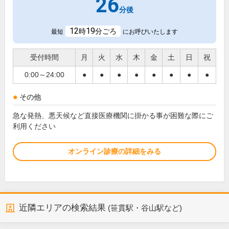
26
分後
12
19
時
分ごろ
最短
にお呼びいたします
受付時間
月
火
水
木
金
土
日
祝
0:00～24:00
●
●
●
●
●
●
●
●
その他
急な発熱、悪天候など直接医療機関に掛かる事が困難な際にご
利用ください
オンライン診療の詳細をみる
近隣エリアの検索結果
(笹貫駅・谷山駅など)