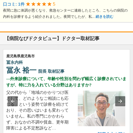
5
口コミ: 1件
夜間に急に体調が悪くなり、救急センターに連絡したところ、こちらの病院の
内科を診療するよう紹介されました。夜間でしたが、私...
続きを読む
【病院なびドクタビュー】ドクター取材記事
鹿児島県鹿児島市
冨永内科
冨永 裕一
院長
取材記事
外来診療について、年齢や性別を問わず幅広く診療されていま
すが、特に力を入れている分野はありますか?
父の代から「地域のかかりつけ医
として、どのようなご相談にも応
じる」という姿勢で診療を続けて
おり、その思いはいまも変わって
いません。私の専門にかかわら
ず、おなかの不調や貧血、更年期
障害による不定愁訴など…