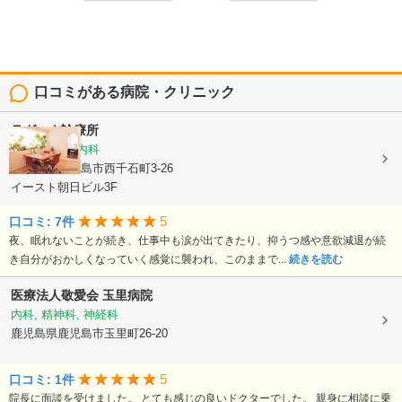
口コミがある病院・クリニック
ラグーナ診療所
精神科, 心療内科
鹿児島県鹿児島市西千石町3-26
イースト朝日ビル3F
5
口コミ: 7件
夜、眠れないことが続き、仕事中も涙が出てきたり、抑うつ感や意欲減退が続
き自分がおかしくなっていく感覚に襲われ、このままで...
続きを読む
医療法人敬愛会
玉里病院
内科, 精神科, 神経科
鹿児島県鹿児島市玉里町26-20
5
口コミ: 1件
院長に面談を受けました。 とても感じの良いドクターでした。 親身に相談に乗