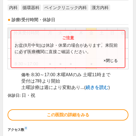
内科
循環器科
ペインクリニック内科
漢方内科
診療/受付時間・休診日
外来受付時間
月
火
水
木
金
土
日
祝
8:30～11:00
●
お盆(8月中旬)は休診・休業の場合があります。来院前
に必ず医療機関に直接ご確認ください。
8:30～12:00
●
×閉じる
8:30～17:00
●
●
●
●
8:30～17:00 木曜AMのみ 土曜11時まで
備考:
受付は7時より開始
土曜診療は週により変動あり...(
続きを読む
)
日・祝
休診日:
この医院の詳細をみる
※
アクセス数