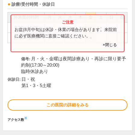
診療/受付時間・休診日
外来受付時間
月
火
水
木
金
土
日
祝
8:30～11:30
●
●
●
●
●
●
お盆(8月中旬)は休診・休業の場合があります。来院前
に必ず医療機関に直接ご確認ください。
13:30～16:30
●
●
●
●
×閉じる
月・火・金曜は夜間診療あり・再診に限り要予
備考:
約制(17:30～20:00)
臨時休診あり
日・祝
休診日:
第1・3・5土曜
この医院の詳細をみる
※
アクセス数