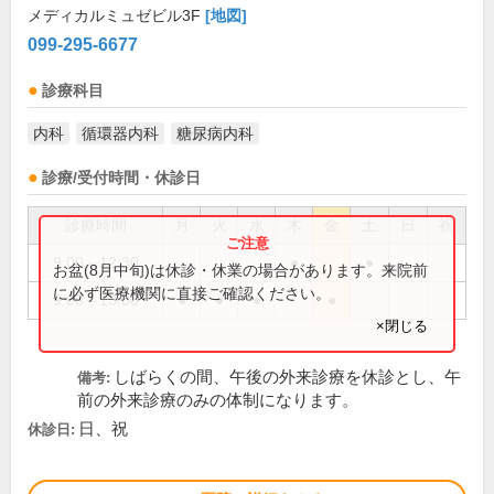
メディカルミュゼビル3F
[地図]
099-295-6677
診療科目
内科
循環器内科
糖尿病内科
診療/受付時間・休診日
診療時間
月
火
水
木
金
土
日
祝
9:00～12:30
●
●
お盆(8月中旬)は休診・休業の場合があります。来院前
に必ず医療機関に直接ご確認ください。
9:00～13:00
●
●
●
●
×閉じる
しばらくの間、午後の外来診療を休診とし、午
備考:
前の外来診療のみの体制になります。
日、祝
休診日: