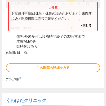
外来受付時間
月
火
水
木
金
土
日
祝
9:00～13:00
●
●
●
●
●
●
お盆(8月中旬)は休診・休業の場合があります。来院前
に必ず医療機関に直接ご確認ください。
14:30～18:00
●
●
●
●
×閉じる
14:30～18:30
●
外来受付は診療時間終了の30分前まで
備考:
木曜AMのみ
臨時休診あり
日、祝
休診日:
この医院の詳細をみる
※
アクセス数
くわはたクリニック