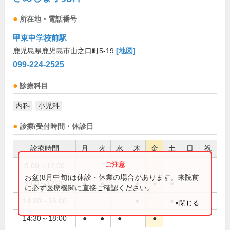
所在地・電話番号
甲東中学校前駅
鹿児島県鹿児島市山之口町5-19
[地図]
099-224-2525
診療科目
内科
小児科
診療/受付時間・休診日
診療時間
月
火
水
木
金
土
日
祝
9:00～12:00
●
お盆(8月中旬)は休診・休業の場合があります。来院前
9:00～12:30
●
●
●
●
●
に必ず医療機関に直接ご確認ください。
14:30～16:00
●
●
×閉じる
14:30～18:00
●
●
●
●