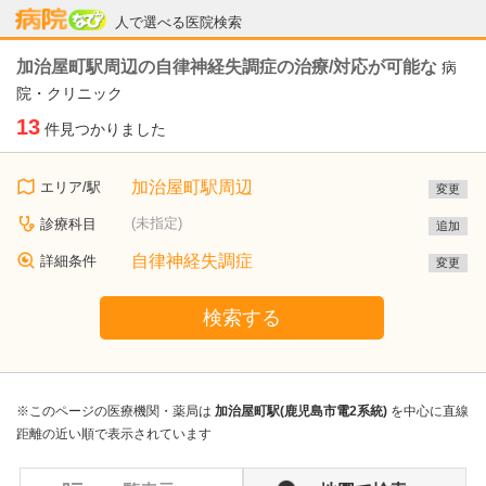
病院なび
人で選べる医院検索
加治屋町駅周辺の自律神経失調症の治療/対応が可能な
病
院・クリニック
13
件見つかりました
加治屋町駅周辺
エリア/駅
変更
(未指定)
診療科目
追加
自律神経失調症
詳細条件
変更
検索する
※このページの医療機関・薬局は
加治屋町駅(鹿児島市電2系統)
を中心に直線
距離の近い順で表示されています