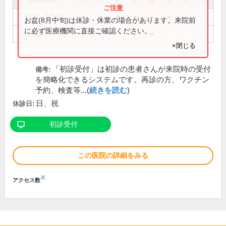
9:00～12:30
●
●
●
●
●
●
お盆(8月中旬)は休診・休業の場合があります。来院前
に必ず医療機関に直接ご確認ください。
14:30～17:30
●
●
●
●
×閉じる
「初診受付」は初診の患者さんが来院時の受付
備考:
を簡略化できるシステムです。再診の方、ワクチン
予約、検査等...(
続きを読む
)
日、祝
休診日:
初診受付
この医院の詳細をみる
※
アクセス数