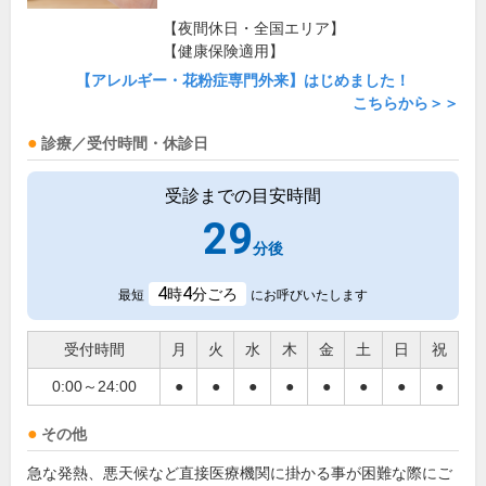
【夜間休日・全国エリア】
【健康保険適用】
【アレルギー・花粉症専門外来】はじめました！
こちらから＞＞
診療／受付時間・休診日
受診までの目安時間
29
分後
4
4
時
分ごろ
最短
にお呼びいたします
受付時間
月
火
水
木
金
土
日
祝
0:00～24:00
●
●
●
●
●
●
●
●
その他
急な発熱、悪天候など直接医療機関に掛かる事が困難な際にご