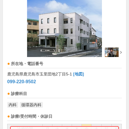
所在地・電話番号
鹿児島県鹿児島市玉里団地2丁目5-1
[地図]
099-220-9502
診療科目
内科
循環器内科
診療/受付時間・休診日
診療時間
月
火
水
木
金
土
日
祝