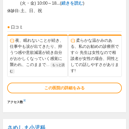
(火・金) 10:00～18...(
続きを読む
)
土、日、祝
休診日:
口コミ
夜、眠れないことが続き、
柔らかな温かみのあ
仕事中も涙が出てきたり、抑
る、私のお勧めの診療所で
うつ感や意欲減退が続き自分
す☆ 先生は女性なので相
がおかしくなっていく感覚に
談者が女性の場合、同性と
襲われ、このままで...
しての話しやすさがありま
もっと読
す!
む
この医院の詳細をみる
※
アクセス数
さめしま小児科