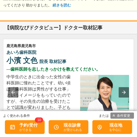
ってくださり 助かりました。
続きを読む
【病院なびドクタビュー】ドクター取材記事
鹿児島県鹿児島市
あいろ歯科医院
小濱 文色
院長
取材記事
歯科医師を志したきっかけを教えてください。
中学生のときに出会った女性の歯
科医師に憧れたことです。幼い頃
は「歯科医師は男性がする仕事」
というイメージをもっていたので
すが、その先生の治療を受けたこ
とで認識が変わりました。子ども
にとって歯科医院は敬…
条件変更
>>記事全文を読む
10
予約/受付
現在診療
現在地