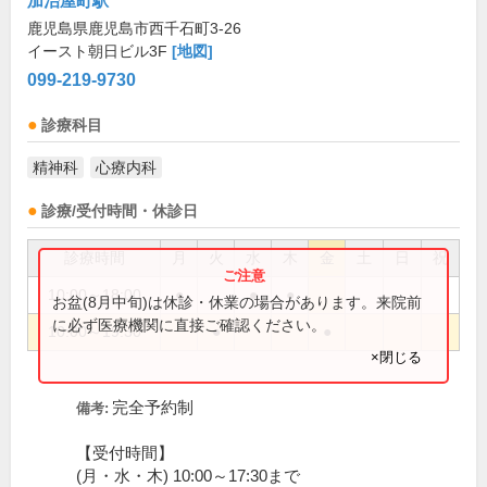
加治屋町駅
鹿児島県鹿児島市西千石町3-26
イースト朝日ビル3F
[地図]
099-219-9730
診療科目
精神科
心療内科
診療/受付時間・休診日
診療時間
月
火
水
木
金
土
日
祝
10:00～18:00
●
●
●
お盆(8月中旬)は休診・休業の場合があります。来院前
に必ず医療機関に直接ご確認ください。
10:00～19:30
●
●
×閉じる
完全予約制
備考:
【受付時間】
(月・水・木) 10:00～17:30まで