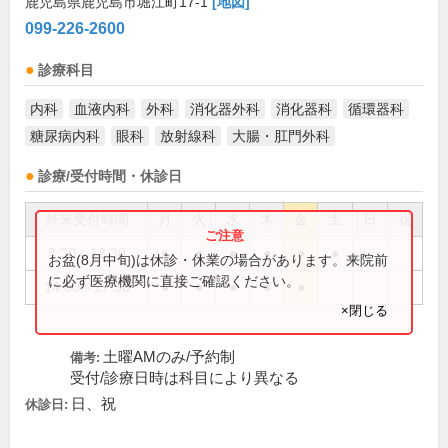
鹿児島県鹿児島市堀江町17-1
[地図]
099-226-2600
診療科目
内科
血液内科
外科
消化器外科
消化器科
循環器科
糖尿病内科
眼科
放射線科
大腸・肛門外科
診療/受付時間・休診日
外来受付時間
月
火
水
木
金
土
日
祝
8:30～12:30
●
●
●
●
●
●
お盆(8月中旬)は休診・休業の場合があります。来院前
に必ず医療機関に直接ご確認ください。
14:00～17:30
●
●
●
●
●
×閉じる
土曜AMのみ/予約制
備考:
受付/診療日時は科目により異なる
日、祝
休診日: