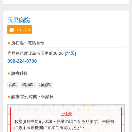
玉里病院
1
口コミ
件
所在地・電話番号
鹿児島県鹿児島市玉里町26-20
[地図]
099-224-0700
診療科目
内科
精神科
神経科
診療/受付時間・休診日
外来受付時間
月
火
水
木
金
土
日
祝
8:30～12:30
●
●
●
●
●
●
お盆(8月中旬)は休診・休業の場合があります。来院前
に必ず医療機関に直接ご確認ください。
13:30～17:00
●
●
●
●
●
●