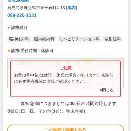
高見馬場駅
鹿児島県鹿児島市東千石町4-13
[地図]
099-226-1231
診療科目
脳神経外科
脳神経内科
リハビリテーション科
放射線科
診療/受付時間・休診日
診療時間
月
火
水
木
金
土
日
祝
9:00～13:00
●
●
●
●
●
●
お盆(8月中旬)は休診・休業の場合があります。来院前
に必ず医療機関に直接ご確認ください。
14:00～18:00
●
●
●
●
●
●
×閉じる
急病につきましては365日24時間対応します
備考:
日、祝、その他(お盆、年末年始)
休診日:
この医院の詳細をみる