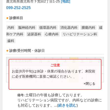
鹿児島県鹿児島市下荒田2丁目1-25
[地図]
099-252-2525
診療科目
内科
脳神経内科
循環器内科
消化器内科
腫瘍内科
緩
和ケア内科
泌尿器科
心療内科
リハビリテーション科
歯科
診療/受付時間・休診日
外来受付時間
月
火
水
木
金
土
日
祝
8:30～12:00
●
●
●
●
●
●
お盆(8月中旬)は休診・休業の場合があります。来院前
に必ず医療機関に直接ご確認ください。
13:30～17:00
●
●
●
●
●
●
×閉じる
土曜日の午後も診療しております。
備考:
リハビリテーション病院ですが、内科などの診療に
も対応しております。...(
続きを読む
)