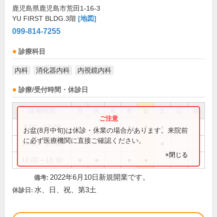
鹿児島県鹿児島市荒田1-16-3
YU FIRST BLDG.3階
[地図]
099-814-7255
診療科目
内科
消化器内科
内視鏡内科
診療/受付時間・休診日
診療時間
月
火
水
木
金
土
日
祝
9:00～12:30
●
●
●
●
●
お盆(8月中旬)は休診・休業の場合があります。来院前
に必ず医療機関に直接ご確認ください。
14:00～17:00
●
×閉じる
14:00～18:30
●
●
●
●
2022年6月10日新規開業です。
備考:
水、日、祝、第3土
休診日: