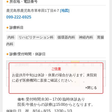
所在地・電話番号
鹿児島県鹿児島市草牟田1丁目4-7
[地図]
099-222-6925
診療科目
内科
リハビリテーション科
循環器内科
神経内科
胃腸
内科
診療/受付時間・休診日
診療時間
月
火
水
木
金
土
日
祝
9:00～13:00
●
●
●
●
●
●
お盆(8月中旬)は休診・休業の場合があります。来院前
に必ず医療機関に直接ご確認ください。
14:00～18:00
●
●
●
●
●
●
×閉じる
受付時間:8:30～17:00 臨時休診あり
備考:
院長:午後からの診療は15:00からとなります。
日、祝、8/14～8/15、12/30～1/3
休診日: