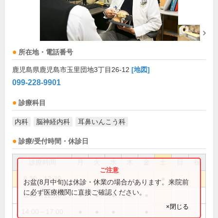
所在地・電話番号
鹿児島県鹿児島市玉里団地3丁目26-12
[地図]
099-228-9901
診療科目
内科
脳神経内科
耳鼻いんこう科
診療/受付時間・休診日
診療時間
月
火
水
木
金
土
日
祝
8:30～12:30
●
お盆(8月中旬)は休診・休業の場合があります。来院前
に必ず医療機関に直接ご確認ください。
8:45～12:30
●
●
●
●
●
×閉じる
14:00～17:00
●
●
●
●