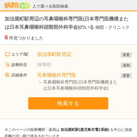
病院なび
人で選べる医院検索
加治屋町駅周辺の耳鼻咽喉科専門医(日本専門医機構また
は日本耳鼻咽喉科頭頸部外科学会)のいる
病院・クリニック
6
件見つかりました
加治屋町駅周辺
エリア/駅
変更
(未指定)
診療科目
追加
耳鼻咽喉科専門医
詳細条件
変更
耳鼻咽喉科専門医(日本専門医機構また
は日本耳鼻咽喉科頭頸部外科学会)
検索する
※このページの医療機関・薬局は
加治屋町駅(鹿児島市電2系統)
を中心に直線
距離の近い順で表示されています