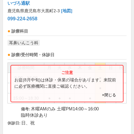
いづろ通駅
鹿児島県鹿児島市大黒町2-3
[地図]
099-224-2658
診療科目
耳鼻いんこう科
診療/受付時間・休診日
診療時間
月
火
水
木
金
土
日
祝
9:00～13:00
●
●
●
●
●
●
お盆(8月中旬)は休診・休業の場合があります。来院前
に必ず医療機関に直接ご確認ください。
14:00～16:00
●
×閉じる
15:00～18:30
●
●
●
●
木曜AMのみ 土曜PM14:00～16:00
備考:
臨時休診あり
日、祝
休診日: