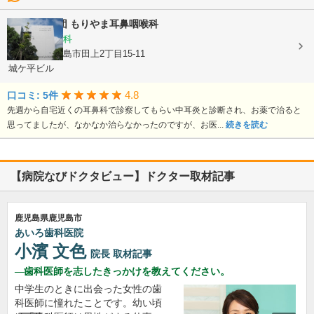
医療法人社団
もりやま耳鼻咽喉科
耳鼻いんこう科
鹿児島県鹿児島市田上2丁目15-11
城ケ平ビル
4.8
口コミ: 5件
先週から自宅近くの耳鼻科で診察してもらい中耳炎と診断され、お薬で治ると
思ってましたが、なかなか治らなかったのですが、お医...
続きを読む
【病院なびドクタビュー】ドクター取材記事
鹿児島県鹿児島市
あいろ歯科医院
小濱 文色
院長
取材記事
歯科医師を志したきっかけを教えてください。
中学生のときに出会った女性の歯
科医師に憧れたことです。幼い頃