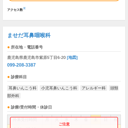
※
アクセス数
ませだ耳鼻咽喉科
所在地・電話番号
鹿児島県鹿児島市紫原5丁目6-20
[地図]
099-208-3387
診療科目
耳鼻いんこう科
小児耳鼻いんこう科
アレルギー科
頭頸
部外科
診療/受付時間・休診日
外来受付時間
月
火
水
木
金
土
日
祝