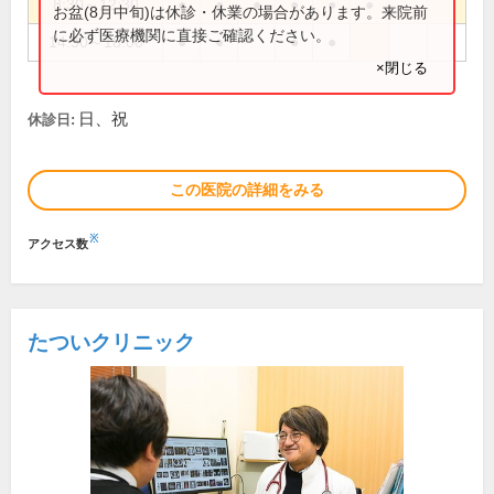
8:30～12:30
●
●
●
●
●
●
お盆(8月中旬)は休診・休業の場合があります。来院前
に必ず医療機関に直接ご確認ください。
14:30～18:00
●
●
●
●
×閉じる
日、祝
休診日:
この医院の詳細をみる
※
アクセス数
たついクリニック