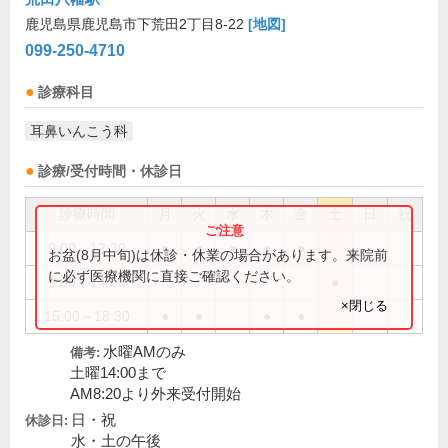
鹿児島県鹿児島市下荒田2丁目8-22
[地図]
099-250-4710
診療科目
耳鼻いんこう科
診療/受付時間・休診日
診療時間
月
火
水
木
金
土
日
祝
9:00～12:30
●
●
●
●
●
お盆(8月中旬)は休診・休業の場合があります。来院前
に必ず医療機関に直接ご確認ください。
9:00～14:00
●
×閉じる
15:00～18:30
●
●
●
●
水曜AMのみ
備考:
土曜14:00まで
AM8:20より外来受付開始
日・祝
休診日:
水・土の午後