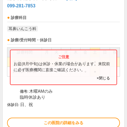
099-281-7853
診療科目
耳鼻いんこう科
診療/受付時間・休診日
診療時間
月
火
水
木
金
土
日
祝
8:30～12:30
●
●
●
●
●
●
お盆(8月中旬)は休診・休業の場合があります。来院前
に必ず医療機関に直接ご確認ください。
14:00～18:30
●
●
●
●
●
×閉じる
木曜AMのみ
備考:
臨時休診あり
日、祝
休診日:
この医院の詳細をみる