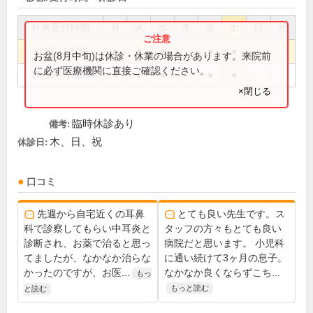
外来受付時間
月
火
水
木
金
土
日
祝
8:30～12:30
●
●
●
●
●
お盆(8月中旬)は休診・休業の場合があります。来院前
に必ず医療機関に直接ご確認ください。
14:00～18:00
●
●
●
●
●
×閉じる
臨時休診あり
備考:
木、日、祝
休診日:
口コミ
先週から自宅近くの耳鼻
とても良い先生です。ス
科で診察してもらい中耳炎と
タッフの方々もとても良い
診断され、お薬で治ると思っ
病院だと思います。 小児科
てましたが、なかなか治らな
に通い続けて3ヶ月の息子。
かったのですが、お医...
なかなか良くならずこち...
もっ
もっと読む
と読む