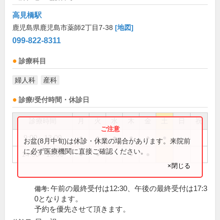
高見橋駅
鹿児島県鹿児島市薬師2丁目7-38
[地図]
099-822-8311
診療科目
婦人科
産科
診療/受付時間・休診日
診療時間
月
火
水
木
金
土
日
祝
9:00～13:00
●
●
●
●
●
●
お盆(8月中旬)は休診・休業の場合があります。来院前
に必ず医療機関に直接ご確認ください。
14:00～18:00
●
●
●
●
×閉じる
午前の最終受付は12:30、午後の最終受付は17:3
備考:
0となります。
予約を優先させて頂きます。