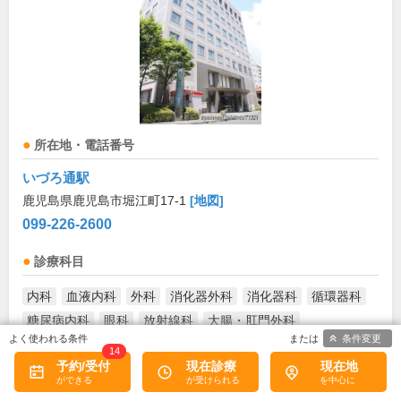
所在地・電話番号
いづろ通駅
鹿児島県鹿児島市堀江町17-1
[地図]
099-226-2600
診療科目
内科
血液内科
外科
消化器外科
消化器科
循環器科
糖尿病内科
眼科
放射線科
大腸・肛門外科
条件変更
14
診療/受付時間・休診日
予約/受付
現在診療
現在地
外来受付時間
月
火
水
木
金
土
日
祝