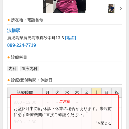
所在地・電話番号
涙橋駅
鹿児島県鹿児島市真砂本町13-3
[地図]
099-224-7719
診療科目
内科
血液内科
診療/受付時間・休診日
診療時間
月
火
水
木
金
土
日
祝
9:00～12:00
●
●
●
●
お盆(8月中旬)は休診・休業の場合があります。来院前
9:00～12:15
●
に必ず医療機関に直接ご確認ください。
9:00～12:30
●
×閉じる