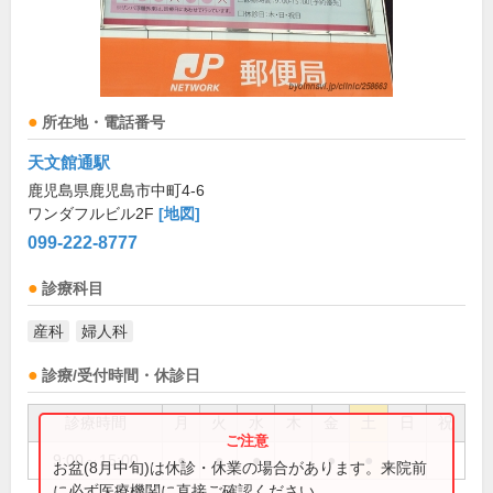
所在地・電話番号
天文館通駅
鹿児島県鹿児島市中町4-6
ワンダフルビル2F
[地図]
099-222-8777
診療科目
産科
婦人科
診療/受付時間・休診日
診療時間
月
火
水
木
金
土
日
祝
9:00～15:00
●
●
●
●
●
お盆(8月中旬)は休診・休業の場合があります。来院前
に必ず医療機関に直接ご確認ください。