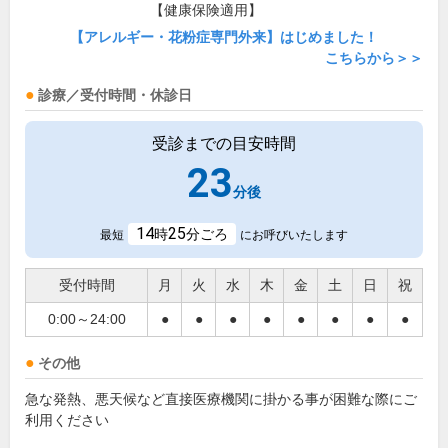
【健康保険適用】
【アレルギー・花粉症専門外来】はじめました！
こちらから＞＞
診療／受付時間・休診日
受診までの目安時間
23
分後
14
25
時
分ごろ
最短
にお呼びいたします
受付時間
月
火
水
木
金
土
日
祝
0:00～24:00
●
●
●
●
●
●
●
●
その他
急な発熱、悪天候など直接医療機関に掛かる事が困難な際にご
利用ください