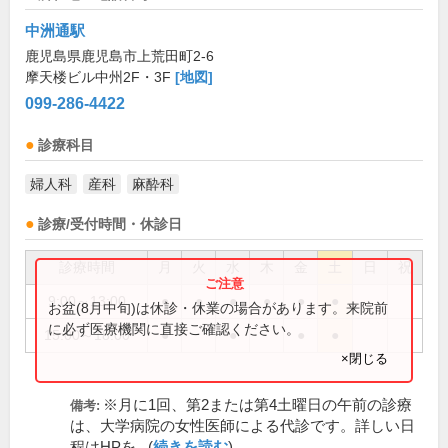
中洲通駅
鹿児島県鹿児島市上荒田町2-6
摩天楼ビル中州2F・3F
[地図]
099-286-4422
診療科目
婦人科
産科
麻酔科
診療/受付時間・休診日
診療時間
月
火
水
木
金
土
日
祝
9:00～13:00
●
●
●
●
●
●
お盆(8月中旬)は休診・休業の場合があります。来院前
に必ず医療機関に直接ご確認ください。
15:00～18:00
●
●
●
●
×閉じる
※月に1回、第2または第4土曜日の午前の診療
備考:
は、大学病院の女性医師による代診です。詳しい日
程はHPを...(
続きを読む
)