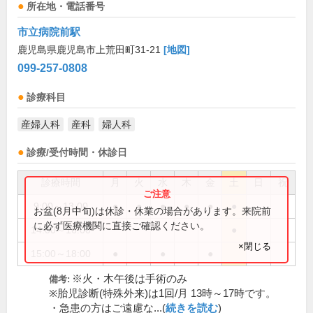
所在地・電話番号
市立病院前駅
鹿児島県鹿児島市上荒田町31-21
[地図]
099-257-0808
診療科目
産婦人科
産科
婦人科
診療/受付時間・休診日
診療時間
月
火
水
木
金
土
日
祝
9:00～13:00
●
●
●
●
●
●
お盆(8月中旬)は休診・休業の場合があります。来院前
に必ず医療機関に直接ご確認ください。
14:00～16:00
●
×閉じる
15:00～18:00
●
●
●
※火・木午後は手術のみ
備考:
※胎児診断(特殊外来)は1回/月 13時～17時です。
・急患の方はご遠慮な...(
続きを読む
)