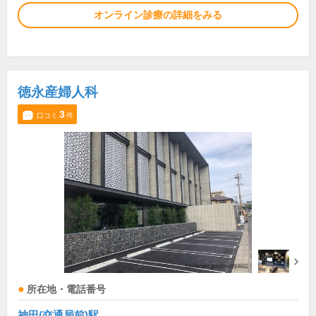
オンライン診療の詳細をみる
徳永産婦人科
3
口コミ
件
所在地・電話番号
神田(交通局前)駅