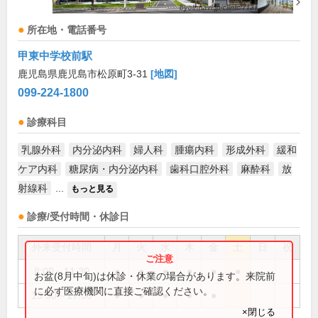
所在地・電話番号
甲東中学校前駅
鹿児島県鹿児島市松原町3-31
[地図]
099-224-1800
診療科目
乳腺外科
内分泌内科
婦人科
腫瘍内科
形成外科
緩和
ケア内科
糖尿病・内分泌内科
歯科口腔外科
麻酔科
放
射線科
...
もっと見る
診療/受付時間・休診日
外来受付時間
月
火
水
木
金
土
日
祝
8:00～11:30
●
●
●
●
●
●
お盆(8月中旬)は休診・休業の場合があります。来院前
に必ず医療機関に直接ご確認ください。
13:30～17:00
●
●
●
●
●
×閉じる