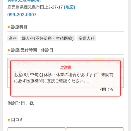
鹿児島県鹿児島市田上2-27-17
[地図]
099-202-0007
診療科目
産科
婦人科(不妊治療・生殖医療)
産婦人科
診療/受付時間・休診日
診療時間
月
火
水
木
金
土
日
祝
9:00～13:00
●
●
●
●
●
●
お盆(8月中旬)は休診・休業の場合があります。来院前
に必ず医療機関に直接ご確認ください。
15:00～18:00
●
●
●
●
×閉じる
日、祝
休診日:
口コミ