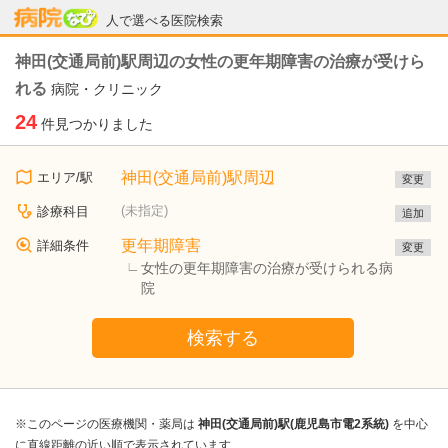
病院なび
人で選べる医院検索
神田(交通局前)駅周辺の女性の更年期障害の治療が受けら
れる
病院・クリニック
24
件見つかりました
神田(交通局前)駅周辺
エリア/駅
変更
(未指定)
診療科目
追加
更年期障害
詳細条件
変更
女性の更年期障害の治療が受けられる病
院
検索する
※このページの医療機関・薬局は
神田(交通局前)駅(鹿児島市電2系統)
を中心
に直線距離の近い順で表示されています