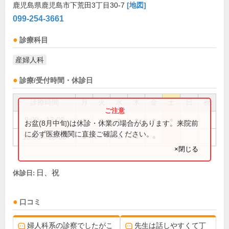
鹿児島県鹿児島市下荒田3丁目30-7
[地図]
099-254-3661
診療科目
産婦人科
診療/受付時間・休診日
診療時間
月
火
水
木
金
土
日
祝
9:00～13:00
●
●
●
●
●
●
お盆(8月中旬)は休診・休業の場合があります。来院前
に必ず医療機関に直接ご確認ください。
15:00～19:00
●
●
●
●
×閉じる
日、祝
休診日:
口コミ
婦人科系の診察でしたがこ
先生は話しやすくて丁