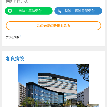
日、祝
休診日:
初診・再診受付
初診・再診電話受付
この医院の詳細をみる
※
アクセス数
相良病院