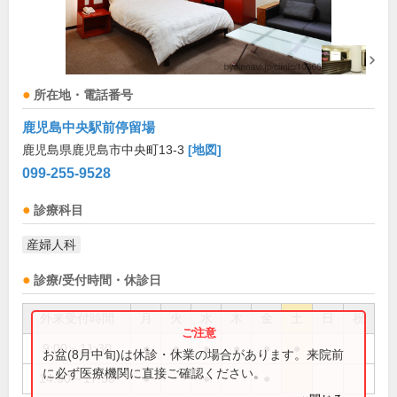
所在地・電話番号
鹿児島中央駅前停留場
鹿児島県鹿児島市中央町13-3
[地図]
099-255-9528
診療科目
産婦人科
診療/受付時間・休診日
外来受付時間
月
火
水
木
金
土
日
祝
9:00～11:30
●
●
●
●
●
●
お盆(8月中旬)は休診・休業の場合があります。来院前
に必ず医療機関に直接ご確認ください。
14:00～17:30
●
●
●