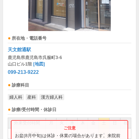
所在地・電話番号
天文館通駅
鹿児島県鹿児島市呉服町3-6
山口ビル1階
[地図]
099-213-9222
診療科目
婦人科
産科
漢方婦人科
診療/受付時間・休診日
外来受付時間
月
火
水
木
金
土
日
祝
9:00～13:00
●
●
●
●
●
お盆(8月中旬)は休診・休業の場合があります。来院前