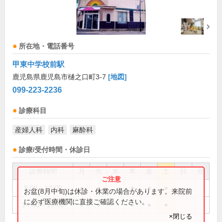
所在地・電話番号
甲東中学校前駅
鹿児島県鹿児島市樋之口町3-7
[地図]
099-223-2236
診療科目
産婦人科
内科
麻酔科
診療/受付時間・休診日
診療時間
月
火
水
木
金
土
日
祝
9:00～13:00
●
●
●
●
●
お盆(8月中旬)は休診・休業の場合があります。来院前
に必ず医療機関に直接ご確認ください。
14:00～18:00
●
●
●
●
●
×閉じる