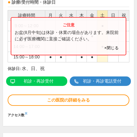
診療/受付時間・休診日
診療時間
月
火
水
木
金
土
日
祝
9:00～12:00
●
お盆(8月中旬)は休診・休業の場合があります。来院前
9:00～13:00
●
●
●
●
に必ず医療機関に直接ご確認ください。
14:00～17:00
●
×閉じる
15:00～18:00
●
●
●
●
水、日、祝
休診日:
初診・再診受付
初診・再診電話受付
この医院の詳細をみる
※
アクセス数