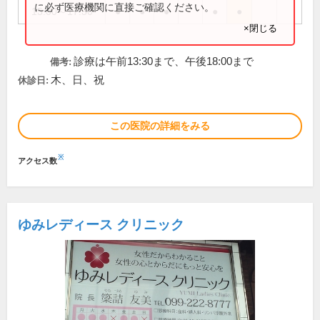
に必ず医療機関に直接ご確認ください。
15:00～17:30
●
●
●
●
●
×閉じる
診療は午前13:30まで、午後18:00まで
備考:
木、日、祝
休診日:
この医院の詳細をみる
※
アクセス数
ゆみレディース クリニック