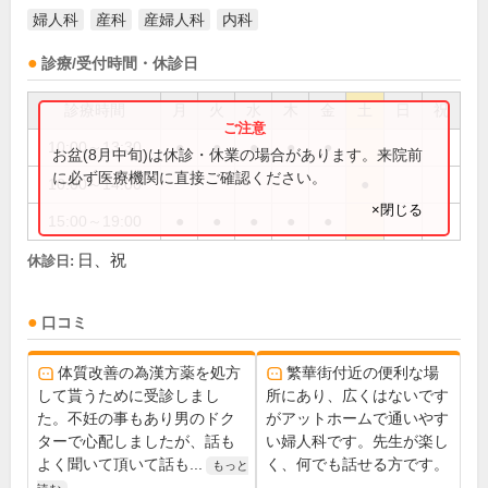
婦人科
産科
産婦人科
内科
診療/受付時間・休診日
診療時間
月
火
水
木
金
土
日
祝
10:00～13:30
●
●
●
●
●
お盆(8月中旬)は休診・休業の場合があります。来院前
に必ず医療機関に直接ご確認ください。
10:00～14:00
●
×閉じる
15:00～19:00
●
●
●
●
●
日、祝
休診日:
口コミ
体質改善の為漢方薬を処方
繁華街付近の便利な場
して貰うために受診しまし
所にあり、広くはないです
た。不妊の事もあり男のドク
がアットホームで通いやす
ターで心配しましたが、話も
い婦人科です。先生が楽し
よく聞いて頂いて話も...
く、何でも話せる方です。
もっと