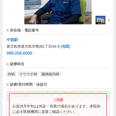
所在地・電話番号
中郡駅
鹿児島県鹿児島市鴨池1丁目44-8
[地図]
099-208-6000
診療科目
内科
リウマチ科
脳神経内科
診療/受付時間・休診日
診療時間
月
火
水
木
金
土
日
祝
8:30～12:30
●
●
●
●
●
●
お盆(8月中旬)は休診・休業の場合があります。来院前
に必ず医療機関に直接ご確認ください。
14:30～17:30
●
●
●
●