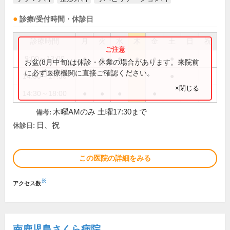
診療/受付時間・休診日
診療時間
月
火
水
木
金
土
日
祝
9:00～13:00
●
●
●
●
●
●
お盆(8月中旬)は休診・休業の場合があります。来院前
に必ず医療機関に直接ご確認ください。
14:30～17:30
●
×閉じる
14:30～18:00
●
●
●
●
木曜AMのみ 土曜17:30まで
備考:
日、祝
休診日:
この医院の詳細をみる
※
アクセス数
南鹿児島さくら病院