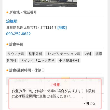
所在地・電話番号
涙橋駅
鹿児島県鹿児島市郡元3丁目14-7
[地図]
099-252-6622
診療科目
リウマチ科
整形外科
リハビリテーション科
内科
循環
器内科
ペインクリニック内科
小児整形外科
診療/受付時間・休診日
診療時間
月
火
水
木
金
土
日
祝
9:00～12:30
●
●
●
●
●
●
お盆(8月中旬)は休診・休業の場合があります。来院前
に必ず医療機関に直接ご確認ください。
14:00～17:00
●
●
●
●
●
●
×閉じる