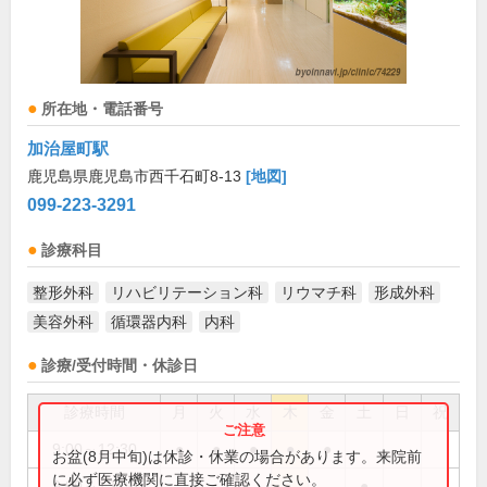
所在地・電話番号
加治屋町駅
鹿児島県鹿児島市西千石町8-13
[地図]
099-223-3291
診療科目
整形外科
リハビリテーション科
リウマチ科
形成外科
美容外科
循環器内科
内科
診療/受付時間・休診日
診療時間
月
火
水
木
金
土
日
祝
9:00～12:30
●
●
●
●
●
お盆(8月中旬)は休診・休業の場合があります。来院前
に必ず医療機関に直接ご確認ください。
9:00～13:00
●