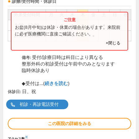
診療/受付時間・休診日
外来受付時間
月
火
水
木
金
土
日
祝
9:00～12:30
●
●
●
●
●
●
お盆(8月中旬)は休診・休業の場合があります。来院前
に必ず医療機関に直接ご確認ください。
14:30～17:30
●
●
●
●
●
×閉じる
受付/診療日時は科目により異なる
備考:
整形外科の初診受付は午前中のみとなります
臨時休診あり
◆受付は...(
続きを読む
)
日、祝
休診日:
初診・再診電話受付
この医院の詳細をみる
※
アクセス数