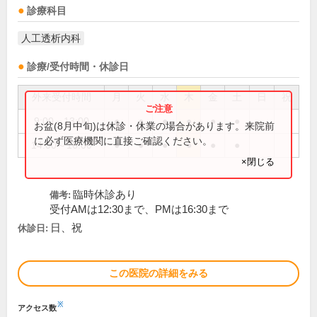
診療科目
人工透析内科
診療/受付時間・休診日
外来受付時間
月
火
水
木
金
土
日
祝
9:00～13:00
●
●
●
●
●
●
お盆(8月中旬)は休診・休業の場合があります。来院前
に必ず医療機関に直接ご確認ください。
14:00～16:00
●
●
●
●
●
●
×閉じる
臨時休診あり
備考:
受付AMは12:30まで、PMは16:30まで
日、祝
休診日:
この医院の詳細をみる
※
アクセス数