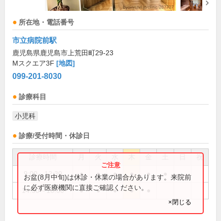
所在地・電話番号
市立病院前駅
鹿児島県鹿児島市上荒田町29-23
Mスクエア3F
[地図]
099-201-8030
診療科目
小児科
診療/受付時間・休診日
診療時間
月
火
水
木
金
土
日
祝
9:00～12:30
●
●
●
●
●
●
お盆(8月中旬)は休診・休業の場合があります。来院前
に必ず医療機関に直接ご確認ください。
14:30～18:00
●
●
●
●
●
×閉じる