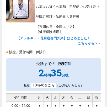
お薬はお近くの薬局、宅配便でお受け取り
登園許可証・診断書も発行可
【夜間休日・全国エリア】
【健康保険適用】
【アレルギー・花粉症専門外来】はじめました！
こちらから＞＞
診療／受付時間・休診日
受診までの目安時間
2
35
時間
分後
18
46
時
分ごろ
最短
にお呼びいたします
受付時間
月
火
水
木
金
土
日
祝
0:00～24:00
●
●
●
●
●
●
●
●