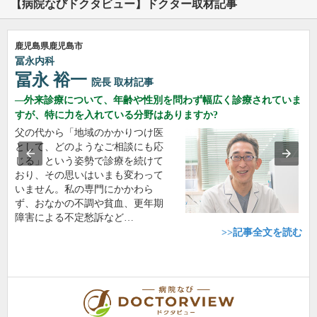
【病院なびドクタビュー】ドクター取材記事
鹿児島県鹿児島市
冨永内科
冨永 裕一
院長
取材記事
外来診療について、年齢や性別を問わず幅広く診療されていま
すが、特に力を入れている分野はありますか?
父の代から「地域のかかりつけ医
として、どのようなご相談にも応
じる」という姿勢で診療を続けて
おり、その思いはいまも変わって
いません。私の専門にかかわら
ず、おなかの不調や貧血、更年期
障害による不定愁訴など…
>>記事全文を読む