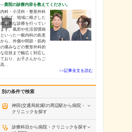
ですね。
貴院の診療内容を教えてください。
「どんな病気や
内科・小児科・整形外科
まずに年中無休
を掲げ、地域に根ざした
という初代理事
総合的な診療を行ってい
シーを受け継ぎ
ます。風邪や生活習慣病
手が動かなくな
といった一般内科の疾患
「頬が腫れて痛
から、外傷や関節・筋肉
った当院では専
の痛みなどの整形外科的
者さんも応急的
な症状まで幅広く対応し
し、速やかに近
ており、お子さんからご
医をご…
高…
>>記事全文を読む
別の条件で検索
神田(交通局前)駅の周辺駅から病院・
クリニックを探す
診療科目から病院・クリニックを探す