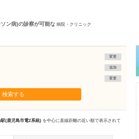
ジソン病)の診察が可能な
病院・クリニック
変更
追加
変更
検索する
鹿児島県鹿児島市
あいろ歯科医院
)駅(鹿児島市電2系統)
を中心に直線距離の近い順で表示されて
小濱 文色
院長
取材記事
歯科医師を志したきっかけを教えてください。