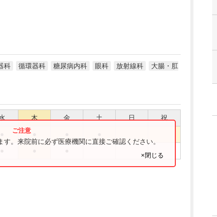
器科
循環器科
糖尿病内科
眼科
放射線科
大腸・肛
水
木
金
土
日
祝
●
●
●
●
ります。来院前に必ず医療機関に直接ご確認ください。
●
●
●
×閉じる