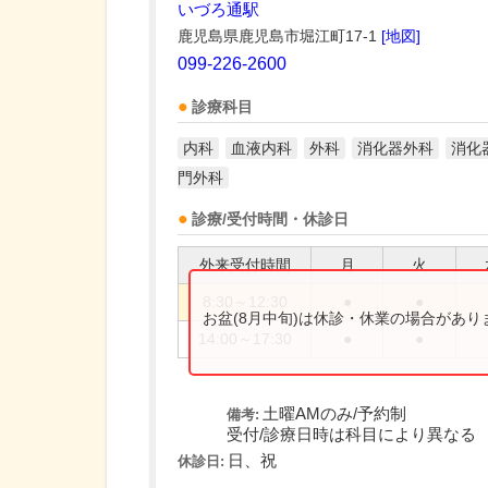
いづろ通駅
鹿児島県鹿児島市堀江町17-1
[地図]
099-226-2600
診療科目
内科
血液内科
外科
消化器外科
消化
門外科
診療/受付時間・休診日
外来受付時間
月
火
8:30～12:30
●
●
お盆(8月中旬)は休診・休業の場合があ
14:00～17:30
●
●
土曜AMのみ/予約制
備考:
受付/診療日時は科目により異なる
日、祝
休診日: