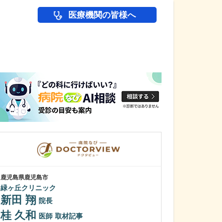
医療機関の皆様へ
医師(ドクター)の
鹿児島県鹿児島市
鹿児島県鹿児島市
緑ヶ丘クリニック
植村病院
新田 翔
川名 英世
院長
桂 久和
貴院は地域の「
医師
取材記事