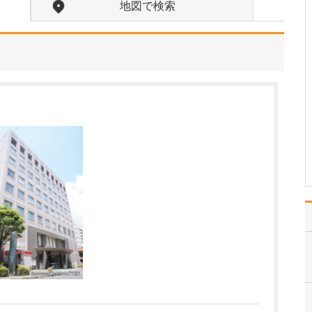
地図で検索
中学生のときに出会った
女性の歯科医師に憧れた
ことです。幼い頃は「歯
科医師は男性がする仕
事」というイメージをも
っていたのですが、その
先生の治療を受けたこと
で認識が変わりました。
子どもにとって歯科医院
は敬…
>>記事全文を読む