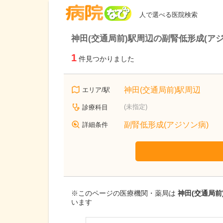
病院なび
人で選べる医院検索
神田(交通局前)駅周辺の副腎低形成(ア
1
件見つかりました
神田(交通局前)駅周辺
エリア/駅
(未指定)
診療科目
副腎低形成(アジソン病)
詳細条件
※このページの医療機関・薬局は
神田(交通局前
います