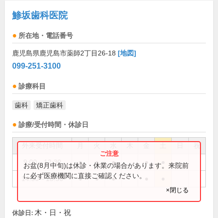
鯵坂歯科医院
所在地・電話番号
鹿児島県鹿児島市薬師2丁目26-18
[地図]
099-251-3100
診療科目
歯科
矯正歯科
診療/受付時間・休診日
外来受付時間
月
火
水
木
金
土
日
祝
9:00～12:30
●
●
●
●
●
お盆(8月中旬)は休診・休業の場合があります。来院前
に必ず医療機関に直接ご確認ください。
14:30～18:30
●
●
●
●
●
×閉じる
木・日・祝
休診日: