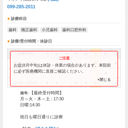
099-285-2011
診療科目
歯科
矯正歯科
小児歯科
歯科口腔外科
診療/受付時間・休診日
診療時間
月
火
水
木
金
土
日
祝
9:00～13:00
●
●
●
●
●
●
お盆(8月中旬)は休診・休業の場合があります。来院前
に必ず医療機関に直接ご確認ください。
9:00～15:00
●
×閉じる
14:00～18:00
●
●
●
●
●
●
【最終受付時間】
備考:
月～火・木～土 : 17:30
日曜:14:30
祝日も曜日通りに診療