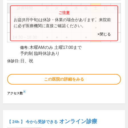
診療時間
月
火
水
木
金
土
日
祝
9:00～13:00
●
●
●
●
●
●
お盆(8月中旬)は休診・休業の場合があります。来院前
に必ず医療機関に直接ご確認ください。
14:30～17:00
●
×閉じる
14:30～18:30
●
●
●
●
木曜AMのみ 土曜17:00まで
備考:
予約制 臨時休診あり
日、祝
休診日:
この医院の詳細をみる
※
アクセス数
オンライン診療
【 24h 】 今から受診できる