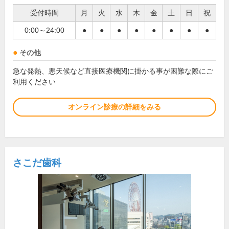
受付時間
月
火
水
木
金
土
日
祝
0:00～24:00
●
●
●
●
●
●
●
●
その他
急な発熱、悪天候など直接医療機関に掛かる事が困難な際にご
利用ください
オンライン診療の詳細をみる
さこだ歯科