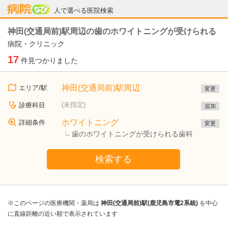
病院なび
人で選べる医院検索
神田(交通局前)駅周辺の歯のホワイトニングが受けられる
病院・クリニック
17
件見つかりました
神田(交通局前)駅周辺
エリア/駅
変更
(未指定)
診療科目
追加
ホワイトニング
詳細条件
変更
歯のホワイトニングが受けられる歯科
検索する
※このページの医療機関・薬局は
神田(交通局前)駅(鹿児島市電2系統)
を中心
に直線距離の近い順で表示されています