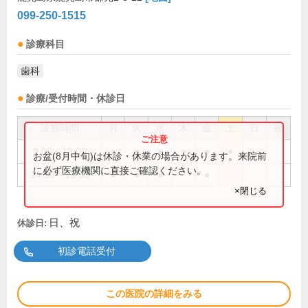
099-250-1515
診療科目
歯科
診療/受付時間・休診日
診療時間
月
火
水
木
金
土
日
祝
9:00～13:00
●
●
●
●
●
●
お盆(8月中旬)は休診・休業の場合があります。来院前
に必ず医療機関に直接ご確認ください。
14:00～18:30
●
●
●
●
×閉じる
日、祝
休診日:
初診電話受付
この医院の詳細をみる