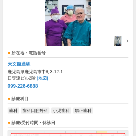
所在地・電話番号
天文館通駅
鹿児島県鹿児島市中町3-12-1
日専連ビル2階
[地図]
099-226-6888
診療科目
歯科
歯科口腔外科
小児歯科
矯正歯科
診療/受付時間・休診日
外来受付時間
月
火
水
木
金
土
日
祝