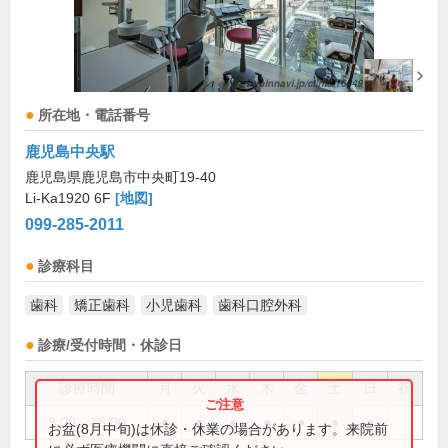
所在地・電話番号
鹿児島中央駅
鹿児島県鹿児島市中央町19-40
Li-Ka1920 6F
[地図]
099-285-2011
診療科目
歯科
矯正歯科
小児歯科
歯科口腔外科
診療/受付時間・休診日
診療時間
月
火
水
木
金
土
日
祝
9:00～18:00
●
●
●
●
●
●
●
お盆(8月中旬)は休診・休業の場合があります。来院前