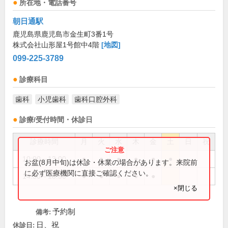
所在地・電話番号
朝日通駅
鹿児島県鹿児島市金生町3番1号
株式会社山形屋1号館中4階
[地図]
099-225-3789
診療科目
歯科
小児歯科
歯科口腔外科
診療/受付時間・休診日
診療時間
月
火
水
木
金
土
日
祝
10:00～13:00
●
●
●
●
●
●
お盆(8月中旬)は休診・休業の場合があります。来院前
に必ず医療機関に直接ご確認ください。
14:30～18:30
●
●
●
●
●
×閉じる
予約制
備考:
日、祝
休診日: