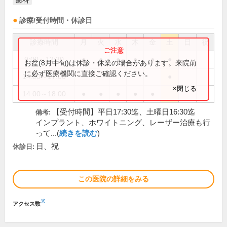
歯科
診療/受付時間・休診日
診療時間
月
火
水
木
金
土
日
祝
9:00～12:30
●
●
●
●
●
●
お盆(8月中旬)は休診・休業の場合があります。来院前
に必ず医療機関に直接ご確認ください。
14:00～17:00
●
×閉じる
14:00～18:00
●
●
●
●
●
【受付時間】平日17:30迄、土曜日16:30迄
備考:
インプラント、ホワイトニング、レーザー治療も行
って...(
続きを読む
)
日、祝
休診日:
この医院の詳細をみる
※
アクセス数