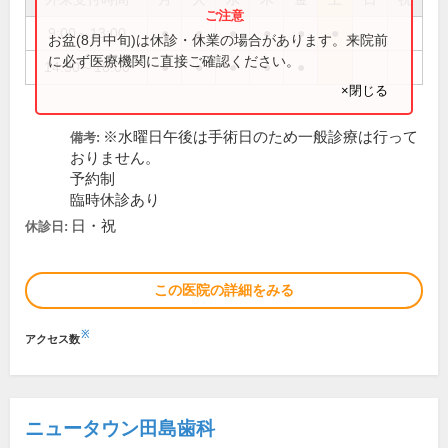
9:00～13:00
●
●
●
●
●
●
お盆(8月中旬)は休診・休業の場合があります。来院前
に必ず医療機関に直接ご確認ください。
14:30～18:00
●
●
●
●
●
×閉じる
※水曜日午後は手術日のため一般診療は行って
備考:
おりません。
予約制
臨時休診あり
日・祝
休診日:
この医院の詳細をみる
※
アクセス数
ニュータウン田島歯科