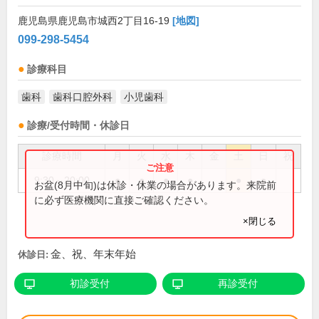
鹿児島県鹿児島市城西2丁目16-19
[地図]
099-298-5454
診療科目
歯科
歯科口腔外科
小児歯科
診療/受付時間・休診日
診療時間
月
火
水
木
金
土
日
祝
9:30～20:00
●
●
●
●
●
●
お盆(8月中旬)は休診・休業の場合があります。来院前
に必ず医療機関に直接ご確認ください。
×閉じる
金、祝、年末年始
休診日:
初診受付
再診受付