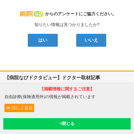
病院なび
からのアンケートにご協力ください。
知りたい情報は見つかりましたか?
はい
いいえ
【病院なびドクタビュー】ドクター取材記事
【掲載情報に関するご注意】
鹿児島県鹿児島市
自由診療(保険適用外)の情報が掲載されています
植村病院
詳しく見る
川名 英世
院長
取材記事
条件変更
10
貴院は地域の「駆け込み寺」のような存在なのですね。
予約/受付
現在診療
現在地
「どんな病気やケガも拒まずに年
中無休で診る」という初代理事長