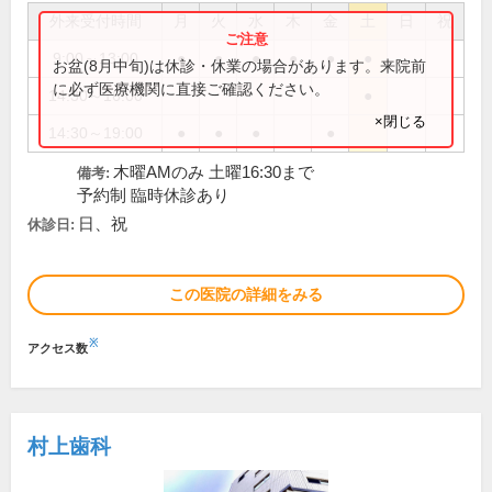
外来受付時間
月
火
水
木
金
土
日
祝
9:00～13:00
●
●
●
●
●
●
お盆(8月中旬)は休診・休業の場合があります。来院前
に必ず医療機関に直接ご確認ください。
14:30～16:00
●
×閉じる
14:30～19:00
●
●
●
●
木曜AMのみ 土曜16:30まで
備考:
予約制 臨時休診あり
日、祝
休診日:
この医院の詳細をみる
※
アクセス数
村上歯科