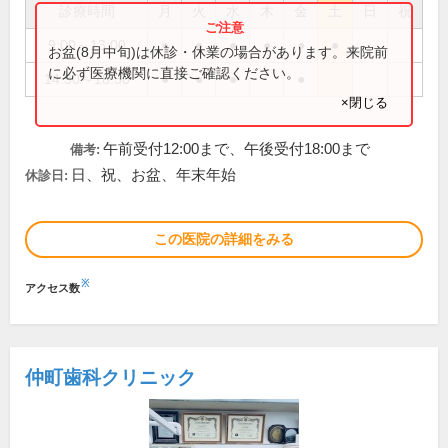
診療時間
月
火
水
木
金
土
日
祝
9:00～13:00
●
●
●
●
●
●
お盆(8月中旬)は休診・休業の場合があります。来院前
に必ず医療機関に直接ご確認ください。
14:30～18:30
●
●
●
●
×閉じる
午前受付12:00まで、午後受付18:00まで
備考:
日、祝、お盆、年末年始
休診日:
この医院の詳細をみる
※
アクセス数
仲町歯科クリニック