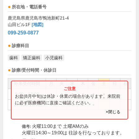
所在地・電話番号
鹿児島県鹿児島市鴨池新町21-4
山田ビル1F
[地図]
099-259-0877
診療科目
歯科
矯正歯科
小児歯科
診療/受付時間・休診日
外来受付時間
月
火
水
木
金
土
日
祝
9:00～13:00
●
●
●
●
●
●
お盆(8月中旬)は休診・休業の場合があります。来院前
に必ず医療機関に直接ご確認ください。
14:30～19:00
●
●
●
●
×閉じる
火曜11:00まで 土曜AMのみ
備考:
火曜日14:30～19:00は 往診を行なっております。