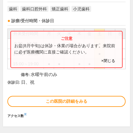
歯科
歯科口腔外科
矯正歯科
小児歯科
診療/受付時間・休診日
外来受付時間
月
火
水
木
金
土
日
祝
9:30～13:30
●
●
●
●
●
●
お盆(8月中旬)は休診・休業の場合があります。来院前
に必ず医療機関に直接ご確認ください。
14:30～18:00
●
×閉じる
15:00～19:00
●
●
●
●
水曜午前のみ
備考:
日、祝
休診日:
この医院の詳細をみる
※
アクセス数