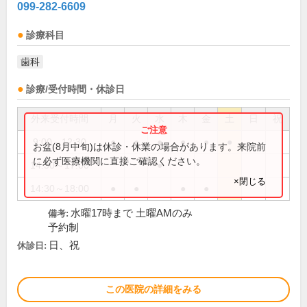
099-282-6609
診療科目
歯科
診療/受付時間・休診日
外来受付時間
月
火
水
木
金
土
日
祝
9:00～12:30
●
●
●
●
●
●
お盆(8月中旬)は休診・休業の場合があります。来院前
に必ず医療機関に直接ご確認ください。
14:30～17:00
●
×閉じる
14:30～18:00
●
●
●
●
水曜17時まで 土曜AMのみ
備考:
予約制
日、祝
休診日:
この医院の詳細をみる