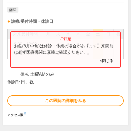
歯科
診療/受付時間・休診日
外来受付時間
月
火
水
木
金
土
日
祝
9:00～12:00
●
●
●
●
●
●
お盆(8月中旬)は休診・休業の場合があります。来院前
に必ず医療機関に直接ご確認ください。
14:00～18:00
●
●
●
●
●
×閉じる
土曜AMのみ
備考:
日、祝
休診日:
この医院の詳細をみる
※
アクセス数