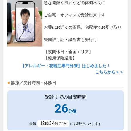
急な発熱や風邪などの体調不良に
ご自宅・オフィスで受診出来ます
お薬はお近くの薬局、宅配便でお受け取り
登園許可証・診断書も発行可
【夜間休日・全国エリア】
【健康保険適用】
【アレルギー・花粉症専門外来】はじめました！
こちらから＞＞
診療／受付時間・休診日
受診までの目安時間
26
分後
12
34
時
分ごろ
最短
にお呼びいたします