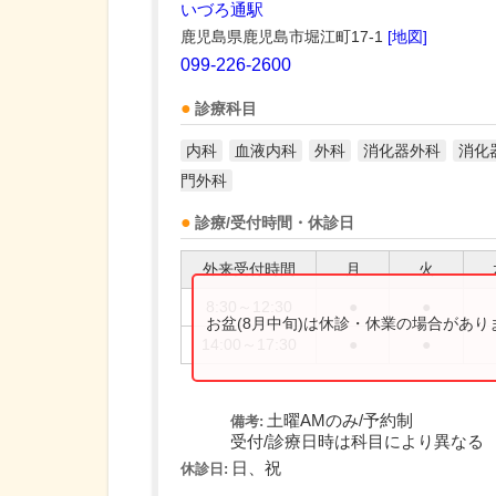
いづろ通駅
鹿児島県鹿児島市堀江町17-1
[地図]
099-226-2600
診療科目
内科
血液内科
外科
消化器外科
消化
門外科
診療/受付時間・休診日
外来受付時間
月
火
8:30～12:30
●
●
お盆(8月中旬)は休診・休業の場合があ
14:00～17:30
●
●
土曜AMのみ/予約制
備考:
受付/診療日時は科目により異なる
日、祝
休診日: