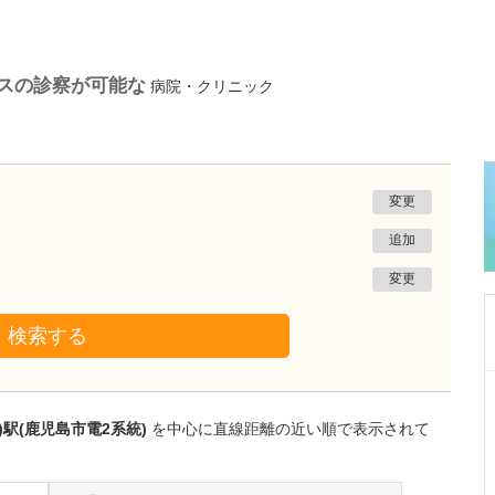
シスの診察が可能な
病院・クリニック
変更
追加
変更
検索する
鹿児島県鹿児島市
あいろ歯科医院
)駅(鹿児島市電2系統)
を中心に直線距離の近い順で表示されて
小濱 文色
院長
取材記事
歯科医師を志したきっかけを教えてください。