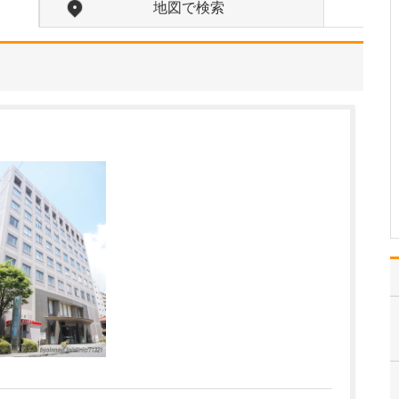
地図で検索
中学生のときに出会った
女性の歯科医師に憧れた
ことです。幼い頃は「歯
科医師は男性がする仕
事」というイメージをも
っていたのですが、その
先生の治療を受けたこと
で認識が変わりました。
子どもにとって歯科医院
は敬…
>>記事全文を読む