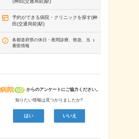
(神田(交通局前)駅)
予約ができる病院・クリニックを探す(神
田(交通局前)駅)
各都道府県の休日・夜間診療、救急、当
番医情報
病院なび
からのアンケートにご協力ください。
知りたい情報は見つかりましたか?
はい
いいえ