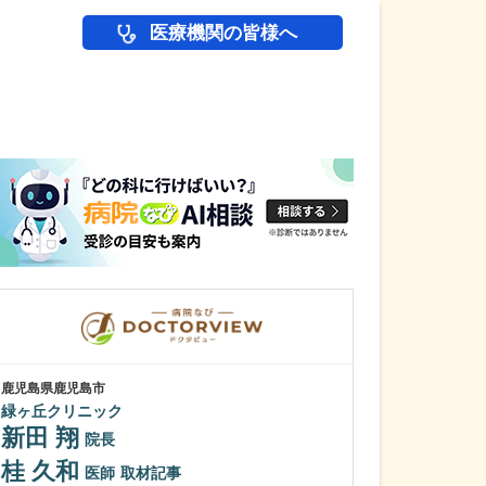
医療機関の皆様へ
医師(ドクター)の
鹿児島県鹿児島市
鹿児島県鹿児島市
緑ヶ丘クリニック
植村病院
新田 翔
川名 英世
院長
桂 久和
貴院は地域の「
医師
取材記事