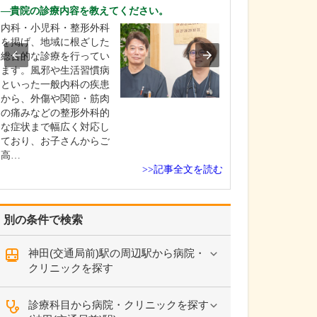
ですね。
貴院の診療内容を教えてください。
「どんな病気や
内科・小児科・整形外科
まずに年中無休
を掲げ、地域に根ざした
という初代理事
総合的な診療を行ってい
シーを受け継ぎ
ます。風邪や生活習慣病
手が動かなくな
といった一般内科の疾患
「頬が腫れて痛
から、外傷や関節・筋肉
った当院では専
の痛みなどの整形外科的
者さんも応急的
な症状まで幅広く対応し
し、速やかに近
ており、お子さんからご
医をご…
高…
>>記事全文を読む
別の条件で検索
神田(交通局前)駅の周辺駅から病院・
クリニックを探す
診療科目から病院・クリニックを探す