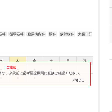
器科
循環器科
糖尿病内科
眼科
放射線科
大腸・肛
水
木
金
土
日
祝
●
●
●
●
ります。来院前に必ず医療機関に直接ご確認ください。
●
●
●
×閉じる