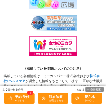
《掲載している情報についてのご注意》
掲載している各種情報は、ミーカンパニー株式会社および
株式会
社eヘルスケア
が調査した情報をもとにしています。 正確な情報掲
載に努めておりますが、内容を完全に保証するものではありませ
条件変更
ん。
4
予約/受付
現在診療
現在地
掲載されている医院を受診される場合は、事前に必ず該当の医院
に直接ご確認ください。