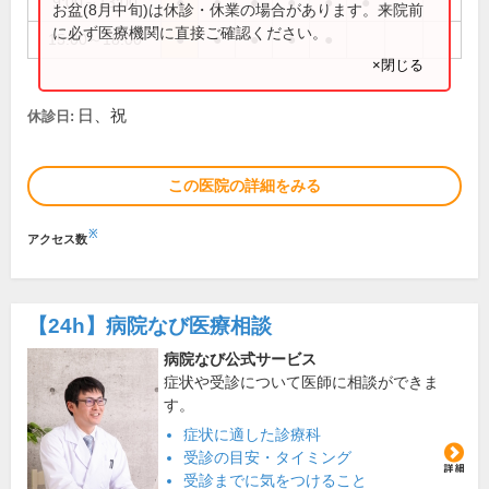
9:00～13:00
●
●
●
●
●
●
お盆(8月中旬)は休診・休業の場合があります。来院前
に必ず医療機関に直接ご確認ください。
15:00～18:00
●
●
●
●
●
×閉じる
日、祝
休診日:
この医院の詳細をみる
※
アクセス数
【24h】
病院なび医療相談
病院なび公式サービス
症状や受診について医師に相談ができま
す。
症状に適した診療科
受診の目安・タイミング
受診までに気をつけること