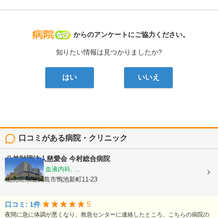
病院なび
からのアンケートにご協力ください。
知りたい情報は見つかりましたか?
はい
いいえ
口コミがある病院・クリニック
公益財団法人慈愛会
今村総合病院
内科, 救急科, 血液内科, ...
鹿児島県鹿児島市鴨池新町11-23
5
口コミ: 1件
夜間に急に体調が悪くなり、救急センターに連絡したところ、こちらの病院の