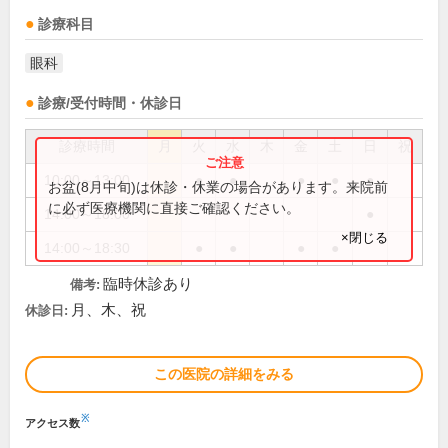
診療科目
眼科
診療/受付時間・休診日
診療時間
月
火
水
木
金
土
日
祝
10:00～13:00
●
●
●
●
●
お盆(8月中旬)は休診・休業の場合があります。来院前
に必ず医療機関に直接ご確認ください。
14:00～18:00
●
×閉じる
14:00～18:30
●
●
●
●
臨時休診あり
備考:
月、木、祝
休診日:
この医院の詳細をみる
※
アクセス数