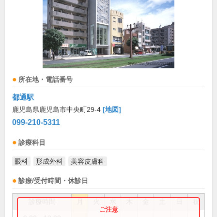
所在地・電話番号
都通駅
鹿児島県鹿児島市中央町29-4
[地図]
099-210-5311
診療科目
眼科
形成外科
美容皮膚科
診療/受付時間・休診日
診療時間
月
火
水
木
金
土
日
祝