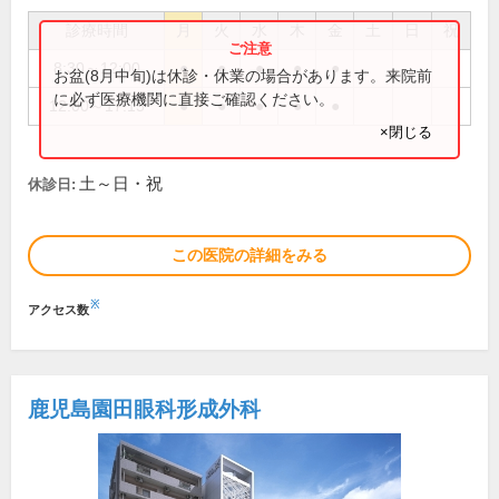
診療時間
月
火
水
木
金
土
日
祝
8:30～12:00
●
●
●
●
●
お盆(8月中旬)は休診・休業の場合があります。来院前
に必ず医療機関に直接ご確認ください。
12:00～17:15
●
●
●
●
●
×閉じる
土～日・祝
休診日:
この医院の詳細をみる
※
アクセス数
鹿児島園田眼科形成外科