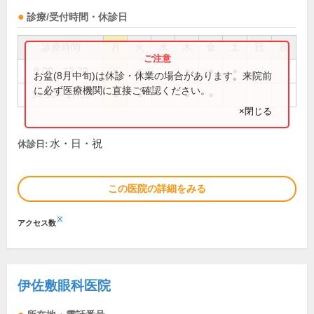
診療/受付時間・休診日
診療時間
月
火
水
木
金
土
日
祝
9:00～12:30
●
●
●
●
●
お盆(8月中旬)は休診・休業の場合があります。来院前
に必ず医療機関に直接ご確認ください。
14:30～17:30
●
●
●
●
×閉じる
水・日・祝
休診日:
この医院の詳細をみる
※
アクセス数
伊佐敷眼科医院