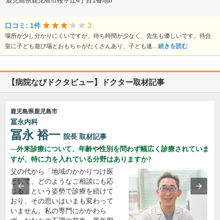
鹿児島県鹿児島市桜ヶ丘4丁目1番地8
3
口コミ: 1件
場所が少し分かりにくいですが、待ち時間が少なく、先生も優しいです。待合
室に子ども遊び場とおもちゃがたくさんあり、子ども連...
続きを読む
【病院なびドクタビュー】ドクター取材記事
鹿児島県鹿児島市
冨永内科
冨永 裕一
院長
取材記事
外来診療について、年齢や性別を問わず幅広く診療されていま
すが、特に力を入れている分野はありますか?
父の代から「地域のかかりつけ医
として、どのようなご相談にも応
じる」という姿勢で診療を続けて
おり、その思いはいまも変わって
いません。私の専門にかかわら