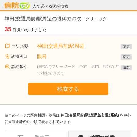
病院なび
人で選べる医院検索
神田(交通局前)駅周辺の眼科の
病院・クリニック
35
件見つかりました
神田(交通局前)駅周辺
エリア/駅
変更
眼科
診療科目
変更
(未指定)フリーワード、予約、専門、症状など
詳細条件
追加
で検索できます
検索する
※このページの医療機関・薬局は
神田(交通局前)駅(鹿児島市電2系統)
を中心
に直線距離の近い順で表示されています