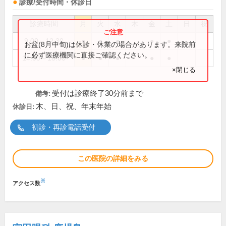
診療/受付時間・休診日
診療時間
月
火
水
木
金
土
日
祝
9:00～12:30
●
●
●
●
●
お盆(8月中旬)は休診・休業の場合があります。来院前
に必ず医療機関に直接ご確認ください。
14:00～18:00
●
●
●
●
●
×閉じる
受付は診療終了30分前まで
備考:
木、日、祝、年末年始
休診日:
初診・再診電話受付
この医院の詳細をみる
※
アクセス数