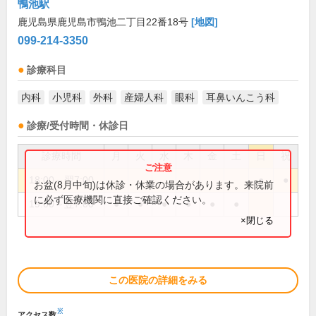
鴨池駅
鹿児島県鹿児島市鴨池二丁目22番18号
[地図]
099-214-3350
診療科目
内科
小児科
外科
産婦人科
眼科
耳鼻いんこう科
診療/受付時間・休診日
診療時間
月
火
水
木
金
土
日
祝
18:00～翌7:00
●
●
お盆(8月中旬)は休診・休業の場合があります。来院前
に必ず医療機関に直接ご確認ください。
19:00～翌7:00
●
●
●
●
●
●
×閉じる
この医院の詳細をみる
※
アクセス数