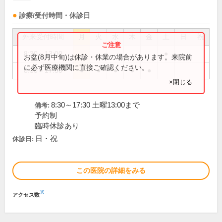
診療/受付時間・休診日
外来受付時間
月
火
水
木
金
土
日
祝
8:30～13:00
●
お盆(8月中旬)は休診・休業の場合があります。来院前
に必ず医療機関に直接ご確認ください。
8:30～17:30
●
●
●
●
●
×閉じる
8:30～17:30 土曜13:00まで
備考:
予約制
臨時休診あり
日・祝
休診日:
この医院の詳細をみる
※
アクセス数