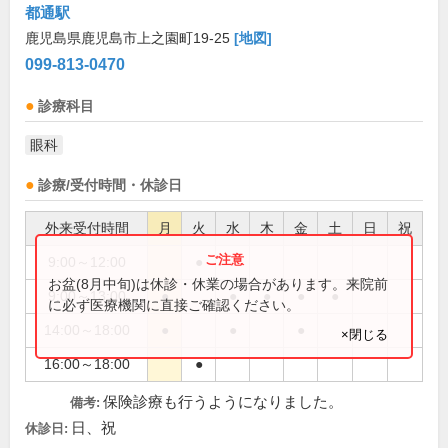
都通駅
鹿児島県鹿児島市上之園町19-25
[地図]
099-813-0470
診療科目
眼科
診療/受付時間・休診日
外来受付時間
月
火
水
木
金
土
日
祝
9:00～12:00
●
お盆(8月中旬)は休診・休業の場合があります。来院前
9:00～13:00
●
●
●
●
●
に必ず医療機関に直接ご確認ください。
14:00～18:00
●
●
●
×閉じる
16:00～18:00
●
保険診療も行うようになりました。
備考:
日、祝
休診日: