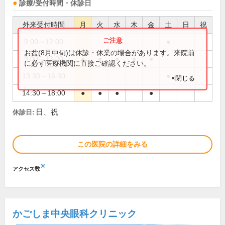
診療/受付時間・休診日
外来受付時間
月
火
水
木
金
土
日
祝
9:00～12:00
●
お盆(8月中旬)は休診・休業の場合があります。来院前
9:00～13:00
●
●
●
●
●
に必ず医療機関に直接ご確認ください。
13:30～16:30
●
×閉じる
14:30～18:00
●
●
●
●
日、祝
休診日:
この医院の詳細をみる
※
アクセス数
かごしま中央眼科クリニック