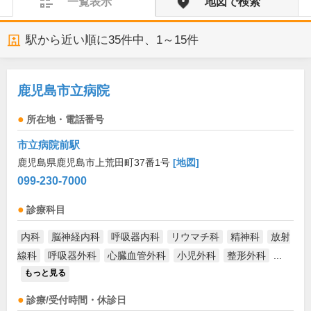
一覧表示
地図で検索
駅から近い順に
35
件中、
1～15件
鹿児島市立病院
所在地・電話番号
市立病院前駅
鹿児島県鹿児島市上荒田町37番1号
[地図]
099-230-7000
診療科目
内科
脳神経内科
呼吸器内科
リウマチ科
精神科
放射
線科
呼吸器外科
心臓血管外科
小児外科
整形外科
...
もっと見る
診療/受付時間・休診日