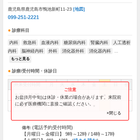
鹿児島県鹿児島市鴨池新町11-23
[地図]
099-251-2221
診療科目
内科
救急科
血液内科
糖尿病内科
腎臓内科
人工透析
内科
脳神経内科
外科
消化器外科
消化器内科
...
もっと見る
診療/受付時間・休診日
外来受付時間
月
火
水
木
金
土
日
祝
8:30～11:30
●
●
●
●
●
●
お盆(8月中旬)は休診・休業の場合があります。来院前
に必ず医療機関に直接ご確認ください。
14:00～17:10
●
●
●
●
●
×閉じる
(電話予約受付時間)
備考:
【月曜日～金曜日】 9時～12時 / 14時～17時