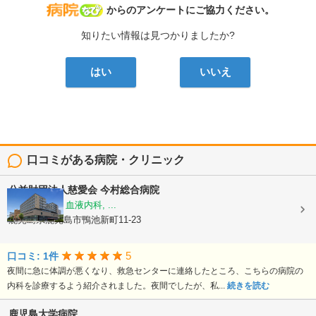
病院なび
からのアンケートにご協力ください。
知りたい情報は見つかりましたか?
はい
いいえ
口コミがある病院・クリニック
公益財団法人慈愛会
今村総合病院
内科, 救急科, 血液内科, ...
鹿児島県鹿児島市鴨池新町11-23
5
口コミ: 1件
夜間に急に体調が悪くなり、救急センターに連絡したところ、こちらの病院の
内科を診療するよう紹介されました。夜間でしたが、私...
続きを読む
鹿児島大学病院