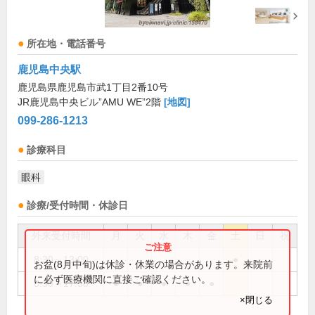
所在地・電話番号
鹿児島中央駅
鹿児島県鹿児島市武1丁目2番10号
JR鹿児島中央ビル”AMU WE”2階
[地図]
099-286-1213
診療科目
眼科
診療/受付時間・休診日
外来受付時間
月
火
水
木
金
土
日
祝
8:30～13:00
●
お盆(8月中旬)は休診・休業の場合があります。来院前
に必ず医療機関に直接ご確認ください。
8:30～17:30
●
●
●
●
●
×閉じる