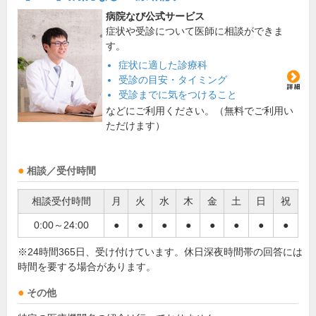
病院なび公式サービス
症状や受診について医師に相談ができま
す。
症状に適した診療科
受診の目安・タイミング
受診までに気をつけること
などにご利用ください。（無料でご利用い
ただけます）
相談／受付時間
相談受付時間
月
火
水
木
金
土
日
祝
0:00～24:00
●
●
●
●
●
●
●
●
※24時間365日、受け付けています。休日深夜時間帯の回答には
時間を要する場合があります。
その他