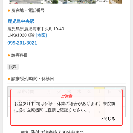
所在地・電話番号
鹿児島中央駅
鹿児島県鹿児島市中央町19-40
Li-Ka1920 6階
[地図]
099-201-3021
診療科目
眼科
診療/受付時間・休診日
診療時間
月
火
水
木
金
土
日
祝
9:00～12:30
●
●
●
●
●
お盆(8月中旬)は休診・休業の場合があります。来院前
に必ず医療機関に直接ご確認ください。
14:00～18:00
●
●
●
●
●
×閉じる
受付は診療終了30分前まで
備考: