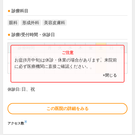
診療科目
眼科
形成外科
美容皮膚科
診療/受付時間・休診日
診療時間
月
火
水
木
金
土
日
祝
9:00～13:00
●
●
●
●
●
●
お盆(8月中旬)は休診・休業の場合があります。来院前
に必ず医療機関に直接ご確認ください。
15:00～18:00
●
●
●
●
●
×閉じる
日、祝
休診日:
この医院の詳細をみる
※
アクセス数