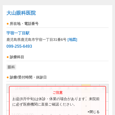
大山眼科医院
所在地・電話番号
宇宿一丁目駅
鹿児島県鹿児島市宇宿一丁目31番6号
[地図]
099-255-6493
診療科目
眼科
診療/受付時間・休診日
診療時間
月
火
水
木
金
土
日
祝
9:00～13:00
●
●
●
●
●
●
お盆(8月中旬)は休診・休業の場合があります。来院前
に必ず医療機関に直接ご確認ください。
14:00～16:00
●
×閉じる
14:00～18:00
●
●
●
●
●