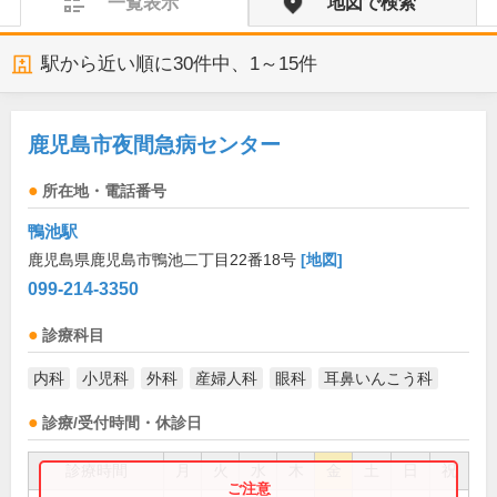
一覧表示
地図で検索
駅から近い順に
30
件中、
1～15件
鹿児島市夜間急病センター
所在地・電話番号
鴨池駅
鹿児島県鹿児島市鴨池二丁目22番18号
[地図]
099-214-3350
診療科目
内科
小児科
外科
産婦人科
眼科
耳鼻いんこう科
診療/受付時間・休診日
診療時間
月
火
水
木
金
土
日
祝