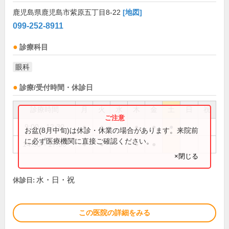
鹿児島県鹿児島市紫原五丁目8-22
[地図]
099-252-8911
診療科目
眼科
診療/受付時間・休診日
診療時間
月
火
水
木
金
土
日
祝
9:00～12:30
●
●
●
●
●
お盆(8月中旬)は休診・休業の場合があります。来院前
に必ず医療機関に直接ご確認ください。
14:30～17:30
●
●
●
●
×閉じる
水・日・祝
休診日:
この医院の詳細をみる