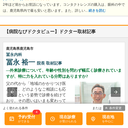
2年ほど前からお世話になっています。コンタクトレンズの購入は、眼科の中で
は、鹿児島県内で最も安いと思います。また、詳しい...
続きを読む
【病院なびドクタビュー】ドクター取材記事
鹿児島県鹿児島市
冨永内科
冨永 裕一
院長
取材記事
外来診療について、年齢や性別を問わず幅広く診療されていま
すが、特に力を入れている分野はありますか?
父の代から「地域のかかりつけ医
として、どのようなご相談にも応
じる」という姿勢で診療を続けて
おり、その思いはいまも変わって
いません。私の専門にかかわら
条件変更
ず、おなかの不調や貧血、更年期
4
予約/受付
現在診療
現在地
障害による不定愁訴など…
>>記事全文を読む