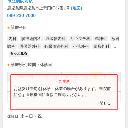
市立病院前駅
鹿児島県鹿児島市上荒田町37番1号
[地図]
099-230-7000
診療科目
内科
脳神経内科
呼吸器内科
リウマチ科
精神科
放射
線科
呼吸器外科
心臓血管外科
小児外科
整形外科
...
もっと見る
診療/受付時間・休診日
診療時間
月
火
水
木
金
土
日
祝
8:30～12:00
●
●
●
●
●
お盆(8月中旬)は休診・休業の場合があります。来院前
に必ず医療機関に直接ご確認ください。
12:00～17:15
●
●
●
●
●
×閉じる
土～日・祝
休診日: