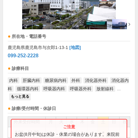
所在地・電話番号
鹿児島県鹿児島市与次郎1-13-1
[地図]
099-252-2228
診療科目
内科
肝臓内科
糖尿病内科
外科
消化器外科
消化器内
科
循環器内科
呼吸器内科
呼吸器外科
放射線科
...
もっと見る
診療/受付時間・休診日
外来受付時間
月
火
水
木
金
土
日
祝
8:00～11:30
●
●
●
●
●
●
お盆(8月中旬)は休診・休業の場合があります。来院前