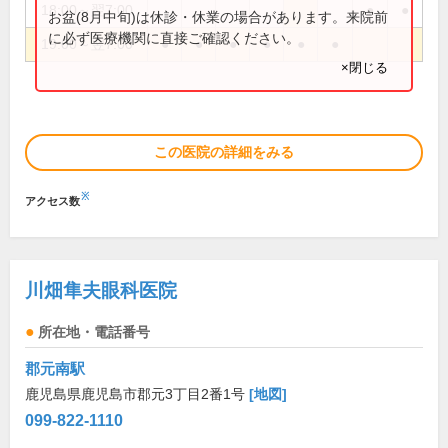
18:00～翌7:00
●
●
お盆(8月中旬)は休診・休業の場合があります。来院前
に必ず医療機関に直接ご確認ください。
19:00～翌7:00
●
●
●
●
●
●
×閉じる
この医院の詳細をみる
※
アクセス数
川畑隼夫眼科医院
所在地・電話番号
郡元南駅
鹿児島県鹿児島市郡元3丁目2番1号
[地図]
099-822-1110