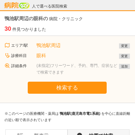
病院なび
人で選べる医院検索
鴨池駅周辺の眼科の
病院・クリニック
30
件見つかりました
鴨池駅周辺
エリア/駅
変更
眼科
診療科目
変更
(未指定)フリーワード、予約、専門、症状など
詳細条件
追加
で検索できます
検索する
※このページの医療機関・薬局は
鴨池駅(鹿児島市電1系統)
を中心に直線距離
の近い順で表示されています