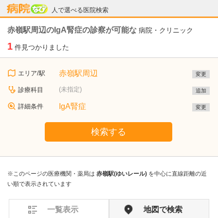
病院なび
人で選べる医院検索
赤嶺駅周辺のIgA腎症の診察が可能な
病院・クリニック
1
件見つかりました
赤嶺駅周辺
エリア/駅
変更
(未指定)
診療科目
追加
IgA腎症
詳細条件
変更
検索する
※このページの医療機関・薬局は
赤嶺駅(ゆいレール)
を中心に直線距離の近
い順で表示されています
一覧表示
地図で検索