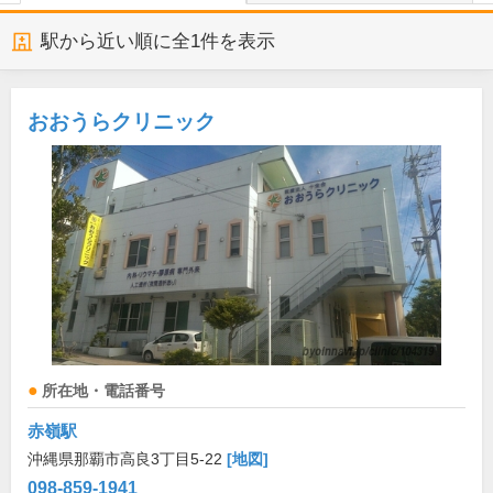
駅から近い順に全
1
件を表示
おおうらクリニック
所在地・電話番号
赤嶺駅
沖縄県那覇市高良3丁目5-22
[地図]
098-859-1941