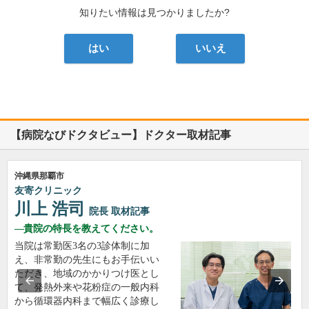
知りたい情報は見つかりましたか?
はい
いいえ
【病院なびドクタビュー】ドクター取材記事
沖縄県那覇市
友寄クリニック
川上 浩司
院長
取材記事
貴院の特長を教えてください。
当院は常勤医3名の3診体制に加
え、非常勤の先生にもお手伝いい
ただき、地域のかかりつけ医とし
て、発熱外来や花粉症の一般内科
から循環器内科まで幅広く診療し