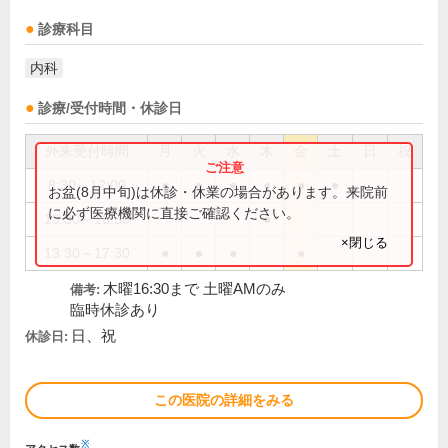
診療科目
内科
診療/受付時間・休診日
外来受付時間
月
火
水
木
金
土
日
祝
8:30～12:00
●
●
●
●
●
●
お盆(8月中旬)は休診・休業の場合があります。来院前
に必ず医療機関に直接ご確認ください。
13:30～16:30
●
×閉じる
13:30～17:30
●
●
●
●
木曜16:30まで 土曜AMのみ
備考:
臨時休診あり
日、祝
休診日:
この医院の詳細をみる
※