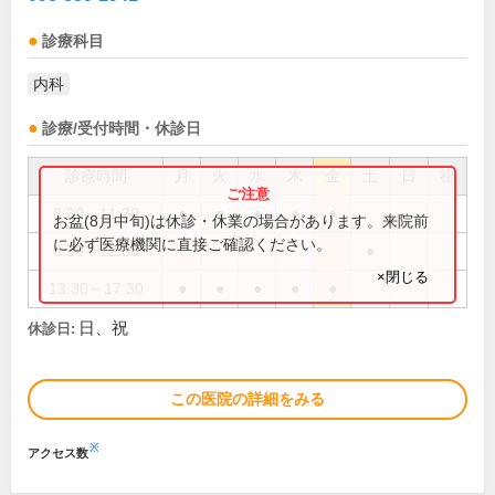
診療科目
内科
診療/受付時間・休診日
診療時間
月
火
水
木
金
土
日
祝
8:30～11:30
●
●
●
●
●
お盆(8月中旬)は休診・休業の場合があります。来院前
に必ず医療機関に直接ご確認ください。
8:30～12:30
●
×閉じる
13:30～17:30
●
●
●
●
●
日、祝
休診日:
この医院の詳細をみる
※
アクセス数