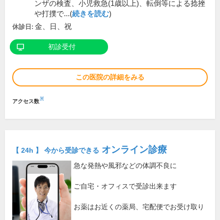
ンザの検査、小児救急(1歳以上)、転倒等による捻挫
や打撲で...(
続きを読む
)
金、日、祝
休診日:
初診受付
この医院の詳細をみる
※
アクセス数
オンライン診療
【 24h 】 今から受診できる
急な発熱や風邪などの体調不良に
ご自宅・オフィスで受診出来ます
お薬はお近くの薬局、宅配便でお受け取り