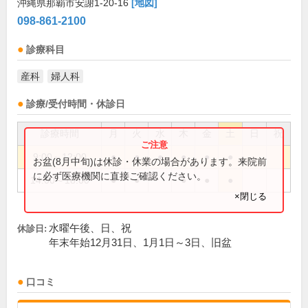
沖縄県那覇市安謝1-20-16
[地図]
098-861-2100
診療科目
産科
婦人科
診療/受付時間・休診日
診療時間
月
火
水
木
金
土
日
祝
9:00～12:00
●
●
●
●
●
●
お盆(8月中旬)は休診・休業の場合があります。来院前
に必ず医療機関に直接ご確認ください。
14:00～18:00
●
●
●
●
●
×閉じる
水曜午後、日、祝
休診日:
年末年始12月31日、1月1日～3日、旧盆
口コミ