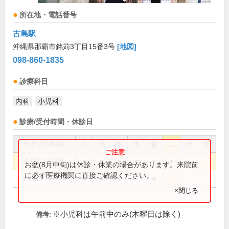
所在地・電話番号
古島駅
沖縄県那覇市銘苅3丁目15番3号
[地図]
098-860-1835
診療科目
内科
小児科
診療/受付時間・休診日
外来受付時間
月
火
水
木
金
土
日
祝
9:00～12:00
●
●
●
●
●
●
お盆(8月中旬)は休診・休業の場合があります。来院前
に必ず医療機関に直接ご確認ください。
14:00～17:30
●
●
●
●
×閉じる
※小児科は午前中のみ(木曜日は除く)
備考: