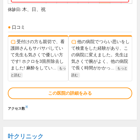
木、日、祝
休診日:
口コミ
受付けの方も親切で、看
他の病院でつらい思いをし
護師さんもサバサバしてい
て検査をした経験があり、こ
て先生も気さくで優しい方
の病院に変えました。先生は
です! ホクロを3箇所除去し
気さくで腕がよく、他の病院
ました! 麻酔をしてい...
で長く時間がかかっ...
もっ
もっと
と読む
読む
この医院の詳細をみる
※
アクセス数
叶クリニック