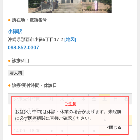
所在地・電話番号
小禄駅
沖縄県那覇市小禄5丁目17-2
[地図]
098-852-0307
診療科目
婦人科
診療/受付時間・休診日
外来受付時間
月
火
水
木
金
土
日
祝
8:30～12:00
●
●
●
●
お盆(8月中旬)は休診・休業の場合があります。来院前
に必ず医療機関に直接ご確認ください。
8:30～13:00
●
●
×閉じる
14:00～18:00
●
●
●
●