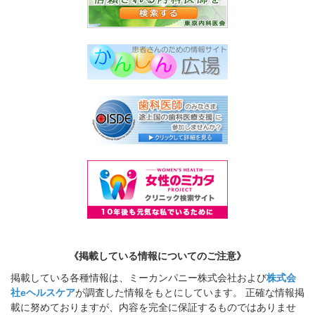
貴院の特長を教えてください。
当院は常勤医3名の3診体制に加
え、非常勤の先生にもお手伝いい
ただき、地域のかかりつけ医とし
て、発熱外来や花粉症の一般内科
から循環器内科まで幅広く診療し
ながら、内視鏡外科、消化器外
科、消化器内科、肛門外…
>>記事全文を読む