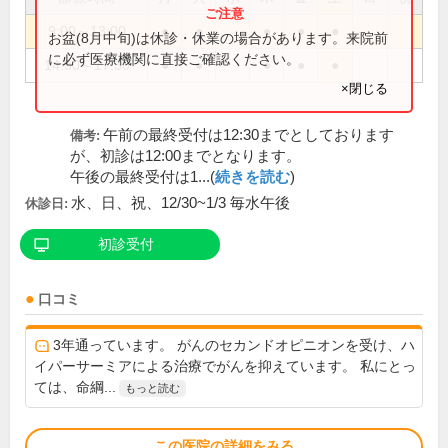
9:00～13:00
●
●
●
●
●
お盆(8月中旬)は休診・休業の場合があります。来院前
に必ず医療機関に直接ご確認ください。
14:30～17:30
●
●
●
●
●
×閉じる
午前の最終受付は12:30までとしております
備考:
が、初診は12:00までとなります。
午後の最終受付は1...(
続きを読む
)
水、日、祝、12/30~1/3 毎水午後
休診日:
初診受付
口コミ
3年通っています。 がんのセカンドオピニオンを受け、ハ
イパーサーミアによる治療でがんを抑えています。 私にとっ
ては、命綱...
もっと読む
この医院の詳細をみる