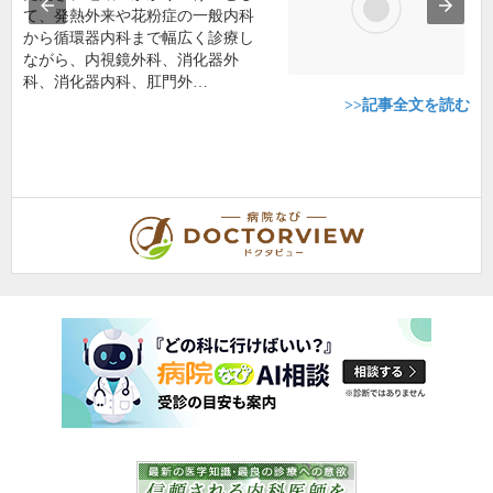
5
口コミ: 1件
3年通っています。 がんのセカンドオピニオンを受け、ハイパーサーミアによ
る治療でがんを抑えています。 私にとっては、命綱...
続きを読む
NAKACHI Ladies Clinic
産科, 婦人科
沖縄県那覇市安謝1-20-16
5
口コミ: 1件
優しくて穏やかな先生です。助産師のみなさんも優しくて、安心して出産でき
ました。院内は清潔で、とても綺麗です。乳児の予防接...
続きを読む
【病院なびドクタビュー】ドクター取材記事
沖縄県那覇市
友寄クリニック
川上 浩司
院長
取材記事