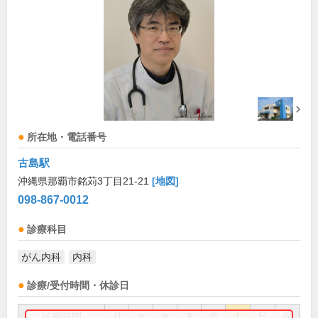
所在地・電話番号
古島駅
沖縄県那覇市銘苅3丁目21-21
[地図]
098-867-0012
診療科目
がん内科
内科
診療/受付時間・休診日
診療時間
月
火
水
木
金
土
日
祝