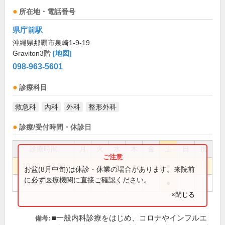
所在地・電話番号
県庁前駅
沖縄県那覇市泉崎1-9-19
Graviton3階
[地図]
098-963-5601
診療科目
救急科
内科
外科
整形外科
診療/受付時間・休診日
診療時間
月
火
水
木
金
土
日
祝
10:00～13:00
●
●
●
●
●
お盆(8月中旬)は休診・休業の場合があります。来院前
に必ず医療機関に直接ご確認ください。
15:00～18:00
●
●
●
●
●
×閉じる
■一般内科診療をはじめ、コロナやインフルエ
備考: