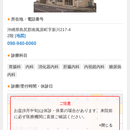
所在地・電話番号
沖縄県島尻郡南風原町字新川217-4
2階
[地図]
098-940-6060
診療科目
胃腸科
内科
消化器内科
肝臓内科
内視鏡内科
糖尿病
内科
診療/受付時間・休診日
外来受付時間
月
火
水
木
金
土
日
祝
8:30～11:30
●
●
●
●
●
お盆(8月中旬)は休診・休業の場合があります。来院前
に必ず医療機関に直接ご確認ください。
13:00～15:00
●
×閉じる
13:00～17:00
●
●
●
●