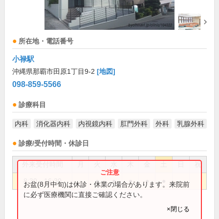
所在地・電話番号
小禄駅
沖縄県那覇市田原1丁目9-2
[地図]
098-859-5566
診療科目
内科
消化器内科
内視鏡内科
肛門外科
外科
乳腺外科
診療/受付時間・休診日
外来受付時間
月
火
水
木
金
土
日
祝
8:30～16:30
●
●
●
●
●
お盆(8月中旬)は休診・休業の場合があります。来院前
に必ず医療機関に直接ご確認ください。
×閉じる