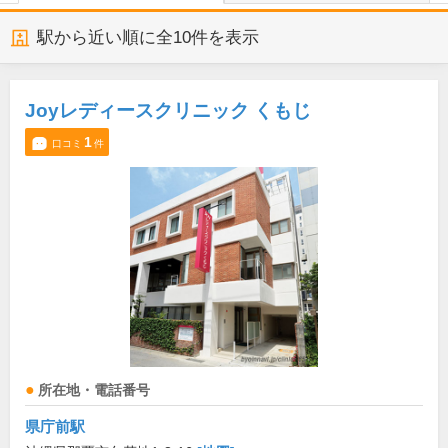
駅から近い順に全
10
件を表示
Joyレディースクリニック くもじ
1
口コミ
件
所在地・電話番号
県庁前駅