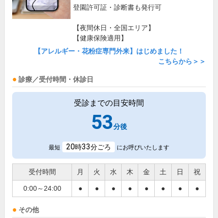
登園許可証・診断書も発行可
【夜間休日・全国エリア】
【健康保険適用】
【アレルギー・花粉症専門外来】はじめました！
こちらから＞＞
診療／受付時間・休診日
受診までの目安時間
53
分後
20
33
時
分ごろ
最短
にお呼びいたします
受付時間
月
火
水
木
金
土
日
祝
0:00～24:00
●
●
●
●
●
●
●
●
その他