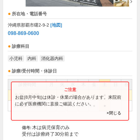
所在地・電話番号
沖縄県那覇市曙2-9-2
[地図]
098-869-0600
診療科目
小児科
内科
消化器内科
診療/受付時間・休診日
診療時間
月
火
水
木
金
土
日
祝
8:30～12:00
●
●
●
●
●
お盆(8月中旬)は休診・休業の場合があります。来院前
に必ず医療機関に直接ご確認ください。
14:00～17:30
●
●
●
●
●
×閉じる
木は病児保育のみ
備考:
受付は診療終了30分前まで