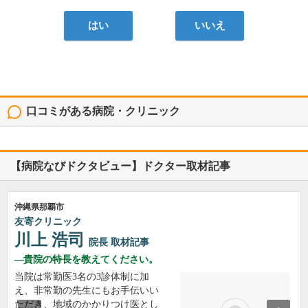
はい
いいえ
口コミがある病院・クリニック
Joyレディースクリニック くもじ
産婦人科, 女性内科
沖縄県那覇市久茂地1-8-16
5
口コミ: 1件
初めて行った病院だったのですが、今後婦人科に行くことがあればまたここに
来たいと思える、とても良いクリニックでした。 初来...
続きを読む
医療法人ミラソル
のはら元氣クリニック
がん内科, 内科
沖縄県那覇市銘苅3丁目21-21