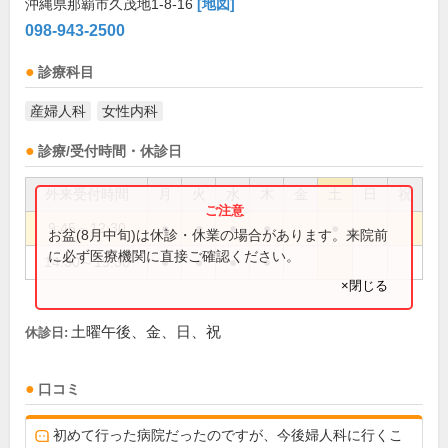
沖縄県那覇市久茂地1-8-16
[地図]
098-943-2500
診療科目
産婦人科
女性内科
診療/受付時間・休診日
外来受付時間
月
火
水
木
金
土
日
祝
9:45～12:30
●
●
●
●
●
お盆(8月中旬)は休診・休業の場合があります。来院前
に必ず医療機関に直接ご確認ください。
14:30～19:30
●
●
●
●
×閉じる
土曜午後、金、日、祝
休診日:
口コミ
初めて行った病院だったのですが、今後婦人科に行くこ