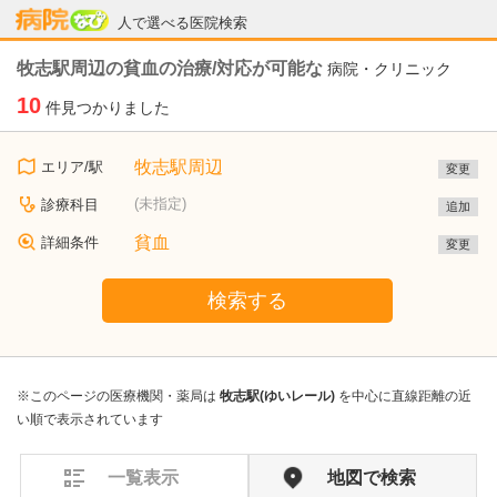
病院なび
人で選べる医院検索
牧志駅周辺の貧血の治療/対応が可能な
病院・クリニック
10
件見つかりました
牧志駅周辺
エリア/駅
変更
(未指定)
診療科目
追加
貧血
詳細条件
変更
検索する
※このページの医療機関・薬局は
牧志駅(ゆいレール)
を中心に直線距離の近
い順で表示されています
一覧表示
地図で検索