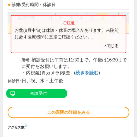
診療/受付時間・休診日
診療時間
月
火
水
木
金
土
日
祝
9:00～12:00
●
●
●
●
●
●
お盆(8月中旬)は休診・休業の場合があります。来院前
に必ず医療機関に直接ご確認ください。
14:00～17:00
●
●
●
●
×閉じる
初診受付は午前は11:30まで、午後は16:30まで
備考:
に受付をお願いします。
・内視鏡(胃カメラ)検査...(
続きを読む
)
日、祝、水・土午後
休診日:
初診受付
この医院の詳細をみる
※
アクセス数