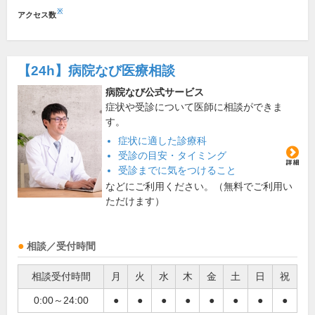
※
アクセス数
【24h】
病院なび医療相談
病院なび公式サービス
症状や受診について医師に相談ができま
す。
症状に適した診療科
受診の目安・タイミング
受診までに気をつけること
などにご利用ください。（無料でご利用い
ただけます）
相談／受付時間
相談受付時間
月
火
水
木
金
土
日
祝
0:00～24:00
●
●
●
●
●
●
●
●