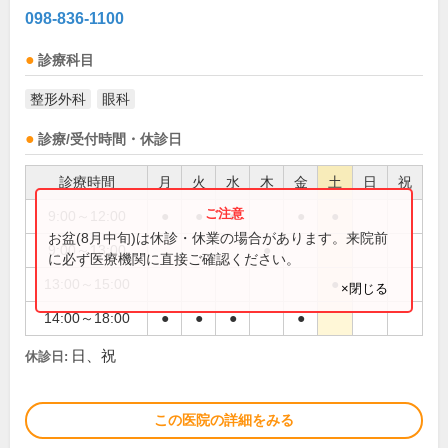
098-836-1100
診療科目
整形外科
眼科
診療/受付時間・休診日
診療時間
月
火
水
木
金
土
日
祝
9:00～12:00
●
●
●
●
●
お盆(8月中旬)は休診・休業の場合があります。来院前
9:00～13:00
●
に必ず医療機関に直接ご確認ください。
13:00～15:00
●
×閉じる
14:00～18:00
●
●
●
●
日、祝
休診日:
この医院の詳細をみる