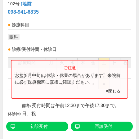
102号
[地図]
098-941-6835
診療科目
眼科
診療/受付時間・休診日
診療時間
月
火
水
木
金
土
日
祝
10:00～13:00
●
●
●
●
お盆(8月中旬)は休診・休業の場合があります。来院前
に必ず医療機関に直接ご確認ください。
15:00～18:00
●
●
●
●
●
●
×閉じる
受付時間は午前12:30まで午後17:30まで。
備考:
日、祝
休診日:
初診受付
再診受付