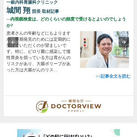
一銀内科胃腸科クリニック
城間 翔
院長
取材記事
内視鏡検査は、どのくらいの頻度で受けるとよいのでしょう
か?
患者さんの年齢などにもよります
が、早期発見のためには定期的に
受けていただくのが望ましいで
す。特に、ピロリ菌に感染して慢
性胃炎を煩っている方は胃がんの
リスクがあり、大腸ポリープがあ
った方は大腸がんのリス…
>>記事全文を読む