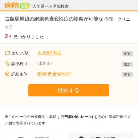
病院なび
人で選べる医院検索
古島駅周辺の網膜色素変性症の診察が可能な
病院・クリニ
ック
2
件見つかりました
古島駅周辺
エリア/駅
変更
(未指定)
診療科目
追加
網膜色素変性症
詳細条件
変更
検索する
※このページの医療機関・薬局は
古島駅(ゆいレール)
を中心に直線距離の近
い順で表示されています