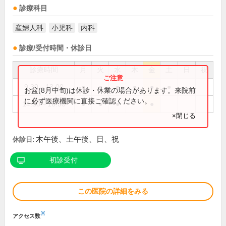
診療科目
産婦人科
小児科
内科
診療/受付時間・休診日
診療時間
月
火
水
木
金
土
日
祝
9:30～13:00
●
●
●
●
●
●
お盆(8月中旬)は休診・休業の場合があります。来院前
に必ず医療機関に直接ご確認ください。
14:30～16:30
●
●
●
●
×閉じる
木午後、土午後、日、祝
休診日:
初診受付
この医院の詳細をみる
※
アクセス数