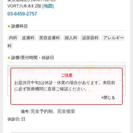
VORT六本木Ⅱ 2階
[地図]
03-6459-2757
診療科目
内科
皮膚科
美容皮膚科
婦人科
泌尿器科
アレルギー
科
診療/受付時間・休診日
診療時間
月
火
水
木
金
土
日
祝
9:30～14:30
●
●
お盆(8月中旬)は休診・休業の場合があります。来院前
に必ず医療機関に直接ご確認ください。
9:30～18:30
●
●
●
●
●
×閉じる
完全予約制、完全個室
備考:
日
休診日: