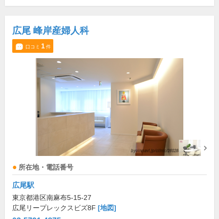
広尾 峰岸産婦人科
1
口コミ
件
所在地・電話番号
広尾駅
東京都港区南麻布5-15-27
広尾リープレックスビズ8F
[地図]