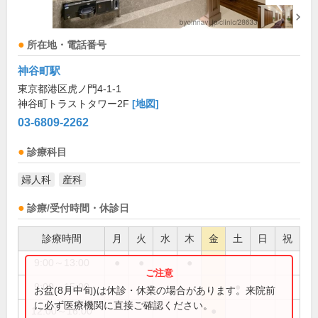
所在地・電話番号
神谷町駅
東京都港区虎ノ門4-1-1
神谷町トラストタワー2F
[地図]
03-6809-2262
診療科目
婦人科
産科
診療/受付時間・休診日
診療時間
月
火
水
木
金
土
日
祝
9:00～13:00
●
●
●
9:00～15:00
●
お盆(8月中旬)は休診・休業の場合があります。来院前
に必ず医療機関に直接ご確認ください。
12:00～16:00
●