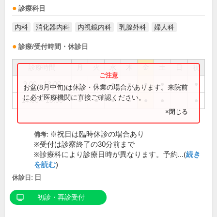
診療科目
内科
消化器内科
内視鏡内科
乳腺外科
婦人科
診療/受付時間・休診日
診療時間
月
火
水
木
金
土
日
祝
9:00～13:00
●
●
●
●
●
●
●
お盆(8月中旬)は休診・休業の場合があります。来院前
に必ず医療機関に直接ご確認ください。
14:00～18:00
●
●
●
●
●
●
●
×閉じる
※祝日は臨時休診の場合あり
備考:
※受付は診察終了の30分前まで
※診療科により診療日時が異なります。予約...(
続き
を読む
)
日
休診日:
初診・再診受付