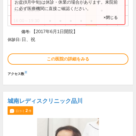
11:00～14:30
●
●
●
●
●
お盆(8月中旬)は休診・休業の場合があります。来院前
に必ず医療機関に直接ご確認ください。
11:00～16:00
●
×閉じる
16:00～19:30
●
●
●
●
●
【2017年6月1日開院】
備考:
日、祝
休診日:
この医院の詳細をみる
※
アクセス数
城南レディスクリニック品川
2
口コミ
件