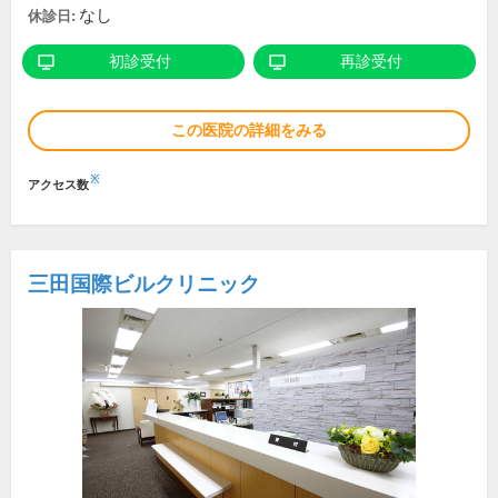
なし
休診日:
初診受付
再診受付
この医院の詳細をみる
※
アクセス数
三田国際ビルクリニック