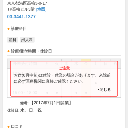
東京都港区高輪3-8-17
TK高輪ビル3階
[地図]
03-3441-1377
診療科目
産科
婦人科
診療/受付時間・休診日
外来受付時間
月
火
水
木
金
土
日
祝
10:00～13:00
●
●
●
●
お盆(8月中旬)は休診・休業の場合があります。来院前
に必ず医療機関に直接ご確認ください。
10:00～15:00
●
×閉じる
15:00～18:00
●
●
●
●
【2017年7月1日開業】
備考:
水、日、祝
休診日:
口コミ