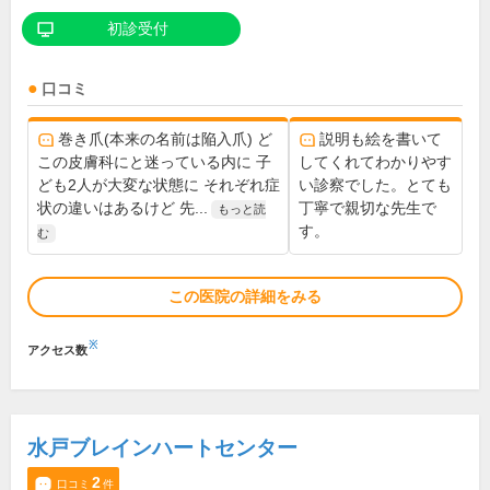
初診受付
口コミ
巻き爪(本来の名前は陥入爪) ど
説明も絵を書いて
この皮膚科にと迷っている内に 子
してくれてわかりやす
ども2人が大変な状態に それぞれ症
い診察でした。とても
状の違いはあるけど 先...
丁寧で親切な先生で
もっと読
す。
む
この医院の詳細をみる
※
アクセス数
水戸ブレインハートセンター
2
口コミ
件