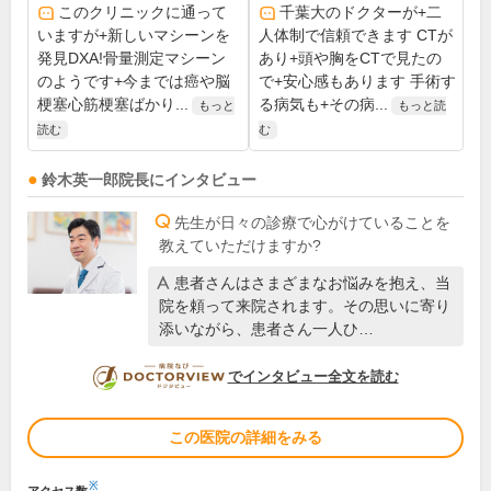
このクリニックに通って
千葉大のドクターが+二
いますが+新しいマシーンを
人体制で信頼できます CTが
発見DXA!骨量測定マシーン
あり+頭や胸をCTで見たの
のようです+今までは癌や脳
で+安心感もあります 手術す
梗塞心筋梗塞ばかり...
る病気も+その病...
もっと
もっと読
読む
む
鈴木英一郎
院長
にインタビュー
先生が日々の診療で心がけていることを
教えていただけますか?
患者さんはさまざまなお悩みを抱え、当
院を頼って来院されます。その思いに寄り
添いながら、患者さん一人ひ…
DOCTORVIEW
でインタビュー全文を読む
この医院の詳細をみる
※