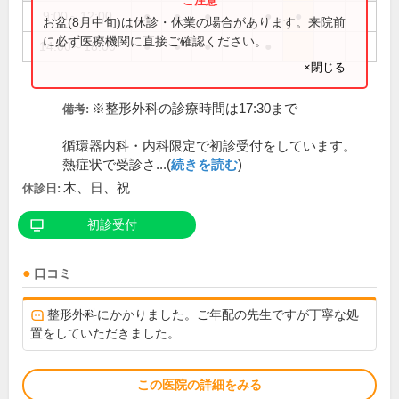
9:00～12:00
●
●
●
●
●
お盆(8月中旬)は休診・休業の場合があります。来院前
に必ず医療機関に直接ご確認ください。
14:00～18:00
●
●
●
●
×閉じる
※整形外科の診療時間は17:30まで
備考:
循環器内科・内科限定で初診受付をしています。
熱症状で受診さ...(
続きを読む
)
木、日、祝
休診日:
初診受付
口コミ
整形外科にかかりました。ご年配の先生ですが丁寧な処
置をしていただきました。
この医院の詳細をみる