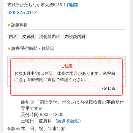
茨城県ひたちなか市大成町35-1
[地図]
029-275-4112
診療科目
内科
皮膚科
消化器内科
内視鏡内科
診療/受付時間・休診日
診療時間
月
火
水
木
金
土
日
祝
9:00～12:00
●
●
●
●
●
お盆(8月中旬)は休診・休業の場合があります。来院前
に必ず医療機関に直接ご確認ください。
15:00～18:30
●
●
●
●
×閉じる
※『初診受付』ボタンは内視鏡検査の事前受付
備考:
専用です※
受付時間 8:30～12:00
土曜日、皮膚科...(
続きを読む
)
木、日、祝、年末年始
休診日: