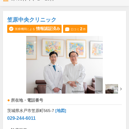
笠原中央クリニック
情報認証済み
2
医療機関による
口コミ
件
所在地・電話番号
茨城県水戸市笠原町565-7
[地図]
029-244-6011