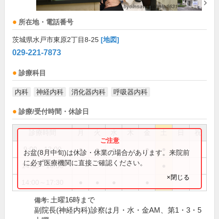
所在地・電話番号
茨城県水戸市東原2丁目8-25
[地図]
029-221-7873
診療科目
内科
神経内科
消化器内科
呼吸器内科
診療/受付時間・休診日
診療時間
月
火
水
木
金
土
日
祝
9:00～12:00
●
●
●
●
●
お盆(8月中旬)は休診・休業の場合があります。来院前
に必ず医療機関に直接ご確認ください。
14:00～16:00
●
×閉じる
14:00～17:30
●
●
●
●
土曜16時まで
備考:
副院長(神経内科)診察は月・水・金AM、第1・3・5