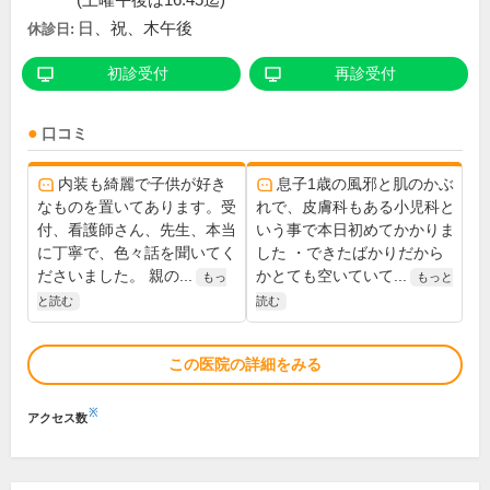
(土曜午後は16:45迄)
日、祝、木午後
休診日:
初診受付
再診受付
口コミ
内装も綺麗で子供が好き
息子1歳の風邪と肌のかぶ
なものを置いてあります。受
れで、皮膚科もある小児科と
付、看護師さん、先生、本当
いう事で本日初めてかかりま
に丁寧で、色々話を聞いてく
した ・できたばかりだから
ださいました。 親の...
かとても空いていて...
もっ
もっと
と読む
読む
この医院の詳細をみる
※
アクセス数