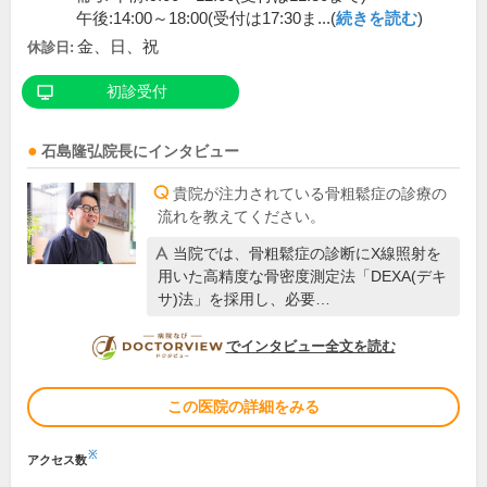
午後:14:00～18:00(受付は17:30ま...(
続きを読む
)
金、日、祝
休診日:
初診受付
石島隆弘
院長
にインタビュー
貴院が注力されている骨粗鬆症の診療の
流れを教えてください。
当院では、骨粗鬆症の診断にX線照射を
用いた高精度な骨密度測定法「DEXA(デキ
サ)法」を採用し、必要…
DOCTORVIEW
でインタビュー全文を読む
この医院の詳細をみる
※
アクセス数