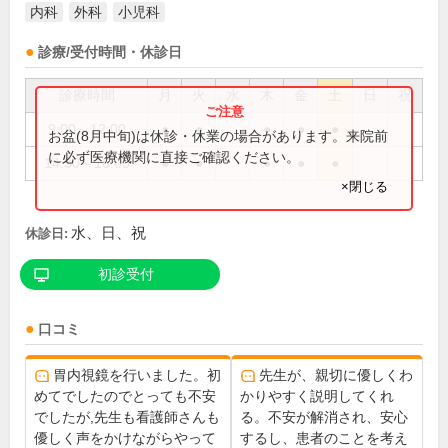
内科
外科
小児科
診療/受付時間・休診日
診療時間
月
火
水
木
金
土
日
祝
9:00～12:00
●
●
●
●
●
お盆(8月中旬)は休診・休業の場合があります。来院前
に必ず医療機関に直接ご確認ください。
14:30～16:00
●
●
●
●
●
×閉じる
水、日、祝
休診日:
初診受付
口コミ
胃内視鏡を行いました。初
先生が、親切に優しくわ
めてでしたのでとっても不安
かりやすく説明してくれ
でしたが,先生も看護師さんも
る。不安が解消され、安心
優しく声をかけながらやって
するし、患者のことを考え