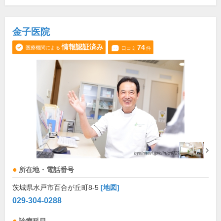
金子医院
情報認証済み
74
医療機関による
口コミ
件
所在地・電話番号
茨城県水戸市百合が丘町8-5
[地図]
029-304-0288