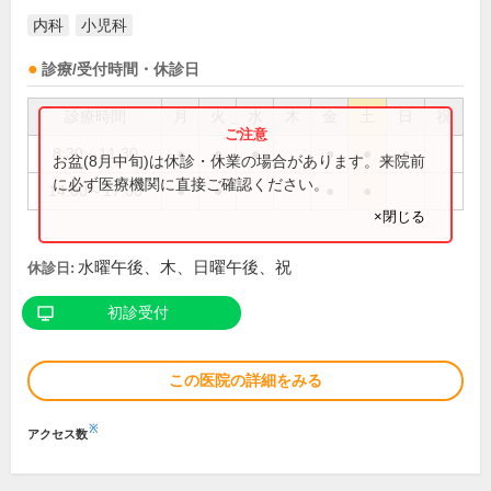
内科
小児科
診療/受付時間・休診日
診療時間
月
火
水
木
金
土
日
祝
8:30～11:30
●
●
●
●
●
●
お盆(8月中旬)は休診・休業の場合があります。来院前
に必ず医療機関に直接ご確認ください。
14:00～17:00
●
●
●
●
×閉じる
水曜午後、木、日曜午後、祝
休診日:
初診受付
この医院の詳細をみる
※
アクセス数