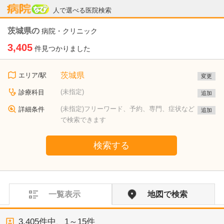
病院なび
人で選べる医院検索
茨城県の
病院・クリニック
3,405
件見つかりました
茨城県
エリア/駅
変更
(未指定)
診療科目
追加
(未指定)フリーワード、予約、専門、症状など
詳細条件
追加
で検索できます
検索する
一覧表示
地図で検索
3,405
件中、
1～15件