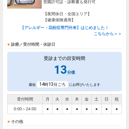
登園許可証・診断書も発行可
【夜間休日・全国エリア】
【健康保険適用】
【アレルギー・花粉症専門外来】はじめました！
こちらから＞＞
診療／受付時間・休診日
受診までの目安時間
13
分後
14
13
時
分ごろ
最短
にお呼びいたします
受付時間
月
火
水
木
金
土
日
祝
0:00～24:00
●
●
●
●
●
●
●
●
その他