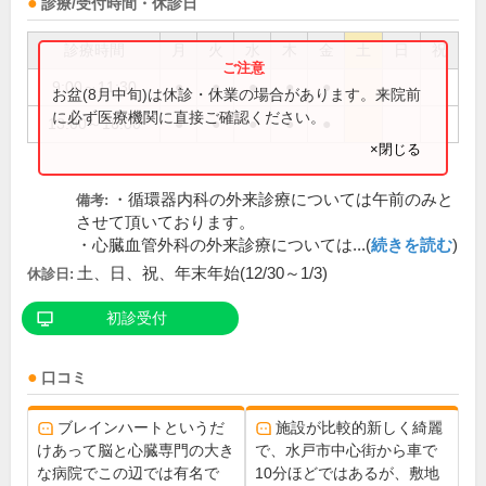
診療/受付時間・休診日
診療時間
月
火
水
木
金
土
日
祝
9:00～11:30
●
●
●
●
●
お盆(8月中旬)は休診・休業の場合があります。来院前
に必ず医療機関に直接ご確認ください。
13:00～16:00
●
●
●
●
●
×閉じる
・循環器内科の外来診療については午前のみと
備考:
させて頂いております。
・心臓血管外科の外来診療については...(
続きを読む
)
土、日、祝、年末年始(12/30～1/3)
休診日:
初診受付
口コミ
ブレインハートというだ
施設が比較的新しく綺麗
けあって脳と心臓専門の大き
で、水戸市中心街から車で
な病院でこの辺では有名で
10分ほどではあるが、敷地