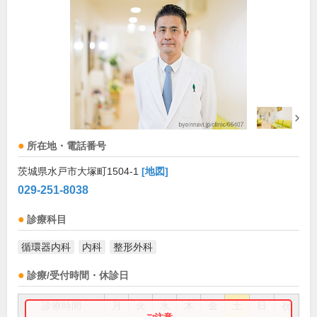
所在地・電話番号
茨城県水戸市大塚町1504-1
[地図]
029-251-8038
診療科目
循環器内科
内科
整形外科
診療/受付時間・休診日
診療時間
月
火
水
木
金
土
日
祝