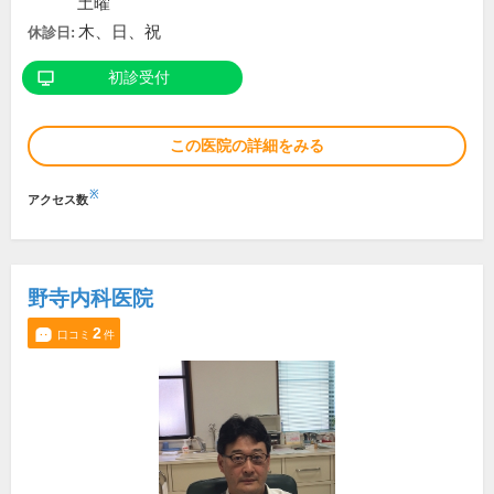
土曜
木、日、祝
休診日:
初診受付
この医院の詳細をみる
※
アクセス数
野寺内科医院
2
口コミ
件