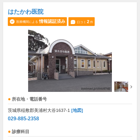
はたかわ医院
情報認証済み
2
医療機関による
口コミ
件
所在地・電話番号
茨城県稲敷郡美浦村大谷1637-1
[地図]
029-885-2358
診療科目