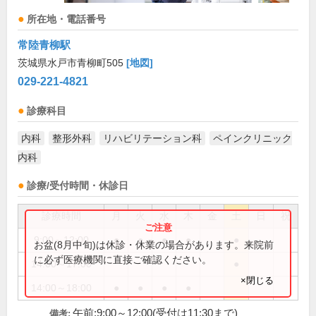
所在地・電話番号
常陸青柳駅
茨城県水戸市青柳町505
[地図]
029-221-4821
診療科目
内科
整形外科
リハビリテーション科
ペインクリニック
内科
診療/受付時間・休診日
診療時間
月
火
水
木
金
土
日
祝
9:00～12:00
●
●
●
●
●
お盆(8月中旬)は休診・休業の場合があります。来院前
に必ず医療機関に直接ご確認ください。
14:00～17:00
●
×閉じる
14:00～18:00
●
●
●
●
午前:9:00～12:00(受付は11:30まで)
備考: