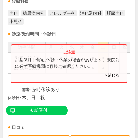
診療科目
内科
糖尿病内科
アレルギー科
消化器内科
肝臓内科
小児科
診療/受付時間・休診日
診療時間
月
火
水
木
金
土
日
祝
9:00～12:15
●
●
●
●
●
お盆(8月中旬)は休診・休業の場合があります。来院前
に必ず医療機関に直接ご確認ください。
15:00～18:00
●
●
●
●
●
×閉じる
臨時休診あり
備考:
木、日、祝
休診日:
初診受付
口コミ