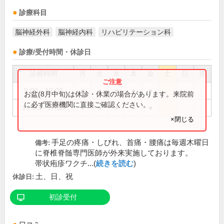
診療科目
脳神経外科
脳神経内科
リハビリテーション科
診療/受付時間・休診日
診療時間
月
火
水
木
金
土
日
祝
9:00～12:00
●
●
●
●
●
お盆(8月中旬)は休診・休業の場合があります。来院前
に必ず医療機関に直接ご確認ください。
14:00～17:00
●
●
●
●
●
×閉じる
手足の疼痛・しびれ、首痛・腰痛は毎週木曜日
備考:
に脊椎脊髄専門医師が外来実施しております。
帯状疱疹ワクチ...(
続きを読む
)
土、日、祝
休診日:
初診受付