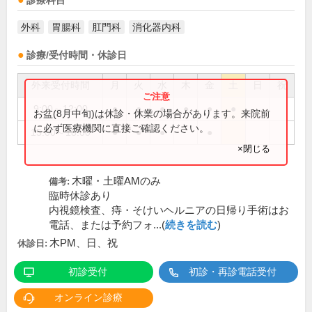
診療科目
外科
胃腸科
肛門科
消化器内科
診療/受付時間・休診日
外来受付時間
月
火
水
木
金
土
日
祝
9:00～12:00
●
●
●
●
●
●
お盆(8月中旬)は休診・休業の場合があります。来院前
に必ず医療機関に直接ご確認ください。
15:00～18:00
●
●
●
●
×閉じる
木曜・土曜AMのみ
備考:
臨時休診あり
内視鏡検査、痔・そけいヘルニアの日帰り手術はお
電話、または予約フォ...(
続きを読む
)
木PM、日、祝
休診日:
初診受付
初診・再診電話受付
オンライン診療