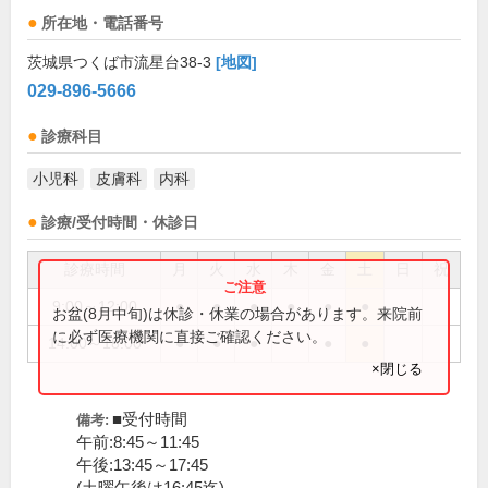
所在地・電話番号
茨城県つくば市流星台38-3
[地図]
029-896-5666
診療科目
小児科
皮膚科
内科
診療/受付時間・休診日
診療時間
月
火
水
木
金
土
日
祝
9:00～12:00
●
●
●
●
●
●
お盆(8月中旬)は休診・休業の場合があります。来院前
に必ず医療機関に直接ご確認ください。
14:00～18:00
●
●
●
●
●
×閉じる
■受付時間
備考:
午前:8:45～11:45
午後:13:45～17:45