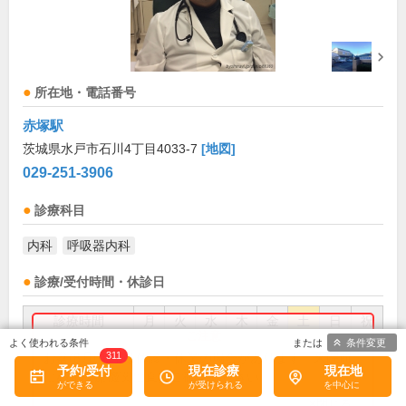
所在地・電話番号
赤塚駅
茨城県水戸市石川4丁目4033-7
[地図]
029-251-3906
診療科目
内科
呼吸器内科
診療/受付時間・休診日
診療時間
月
火
水
木
金
土
日
祝
条件変更
9:00～12:00
●
●
●
●
311
お盆(8月中旬)は休診・休業の場合があります。来院前
予約/受付
現在診療
現在地
に必ず医療機関に直接ご確認ください。
9:00～13:00
●
×閉じる