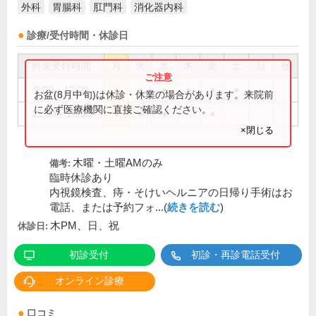
外科
胃腸科
肛門科
消化器内科
診療/受付時間・休診日
外来受付時間
月
火
水
木
金
土
日
祝
9:00～12:00
●
●
●
●
●
●
お盆(8月中旬)は休診・休業の場合があります。来院前
に必ず医療機関に直接ご確認ください。
15:00～18:00
●
●
●
●
×閉じる
木曜・土曜AMのみ
備考:
臨時休診あり
内視鏡検査、痔・そけいヘルニアの日帰り手術はお
電話、または予約フォ...(
続きを読む
)
木PM、日、祝
休診日:
初診受付
初診・再診電話受付
オンライン診療
口コミ