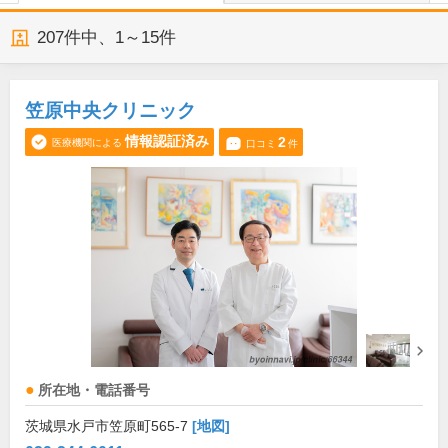
207
件中、
1～15件
笠原中央クリニック
情報認証済み
2
医療機関による
口コミ
件
所在地・電話番号
茨城県水戸市笠原町565-7
[地図]