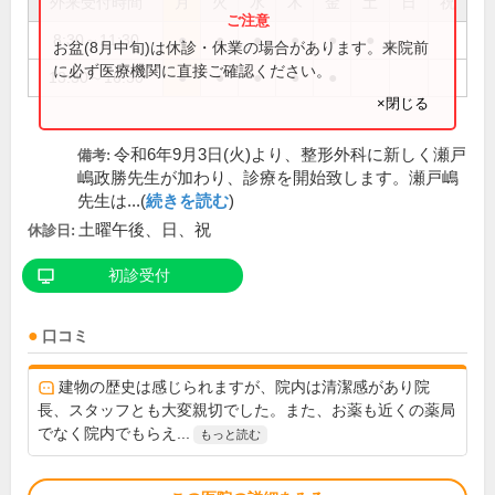
外来受付時間
月
火
水
木
金
土
日
祝
8:30～11:30
●
●
●
●
●
●
お盆(8月中旬)は休診・休業の場合があります。来院前
に必ず医療機関に直接ご確認ください。
13:30～16:30
●
●
●
●
●
×閉じる
令和6年9月3日(火)より、整形外科に新しく瀬戸
備考:
嶋政勝先生が加わり、診療を開始致します。瀬戸嶋
先生は...(
続きを読む
)
土曜午後、日、祝
休診日:
初診受付
口コミ
建物の歴史は感じられますが、院内は清潔感があり院
長、スタッフとも大変親切でした。また、お薬も近くの薬局
でなく院内でもらえ...
もっと読む