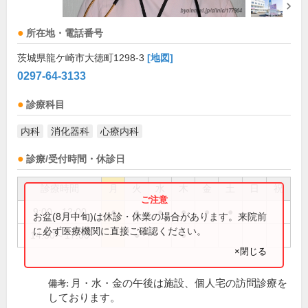
所在地・電話番号
茨城県龍ケ崎市大徳町1298-3
[地図]
0297-64-3133
診療科目
内科
消化器科
心療内科
診療/受付時間・休診日
診療時間
月
火
水
木
金
土
日
祝
9:00～12:00
●
●
●
●
●
●
お盆(8月中旬)は休診・休業の場合があります。来院前
に必ず医療機関に直接ご確認ください。
14:30～17:00
●
●
×閉じる
月・水・金の午後は施設、個人宅の訪問診療を
備考:
しております。