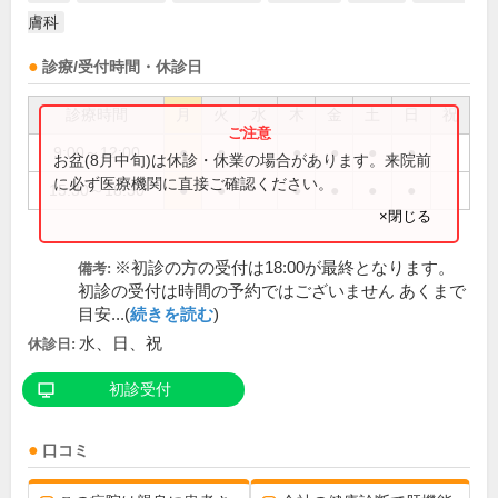
膚科
診療/受付時間・休診日
診療時間
月
火
水
木
金
土
日
祝
9:00～12:00
●
●
●
●
●
●
お盆(8月中旬)は休診・休業の場合があります。来院前
に必ず医療機関に直接ご確認ください。
15:30～18:30
●
●
●
●
●
●
×閉じる
※初診の方の受付は18:00が最終となります。
備考:
初診の受付は時間の予約ではございません あくまで
目安...(
続きを読む
)
水、日、祝
休診日:
初診受付
口コミ