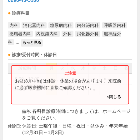
0296-43-5100
診療科目
内科
消化器内科
糖尿病内科
内分泌内科
呼吸器内科
循環器内科
内視鏡内科
外科
消化器外科
脳神経外
科
...
もっと見る
診療/受付時間・休診日
診療時間
月
火
水
木
金
土
日
祝
9:00～12:00
●
●
●
●
●
●
お盆(8月中旬)は休診・休業の場合があります。来院前
に必ず医療機関に直接ご確認ください。
14:00～17:30
●
●
●
●
●
×閉じる
各科目診療時間につきましては、ホームページ
備考:
をご覧ください。
休診日: 土曜午後・日曜・祝日・盆休み・年末年始
休診日:
(12月31日～1月3日)