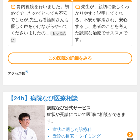
胃内視鏡を行いました。初
先生が、親切に優しくわ
めてでしたのでとっても不安
かりやすく説明してくれ
でしたが,先生も看護師さんも
る。不安が解消され、安心
優しく声をかけながらやって
するし、患者のことを考え
くださいましたの...
た誠実な治療でオススメで
もっと読
す。
む
この医院の詳細をみる
※
アクセス数
【24h】
病院なび医療相談
病院なび公式サービス
症状や受診について医師に相談ができま
す。
症状に適した診療科
受診の目安・タイミング