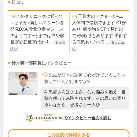
口コミ
このクリニックに通って
千葉大のドクターが+二
いますが+新しいマシーンを
人体制で信頼できます CTが
発見DXA!骨量測定マシーン
あり+頭や胸をCTで見たの
のようです+今までは癌や脳
で+安心感もあります 手術す
梗塞心筋梗塞ばかり...
る病気も+その病...
もっと
もっと読
読む
む
鈴木英一郎
院長
にインタビュー
先生が日々の診療で心がけていることを
教えていただけますか?
患者さんはさまざまなお悩みを抱え、当
院を頼って来院されます。その思いに寄り
添いながら、患者さん一人ひ…
DOCTORVIEW
でインタビュー全文を読む
この医院の詳細をみる