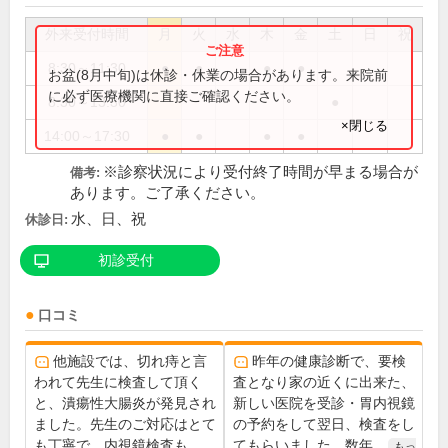
外来受付時間
月
火
水
木
金
土
日
祝
8:30～11:30
●
●
●
●
お盆(8月中旬)は休診・休業の場合があります。来院前
に必ず医療機関に直接ご確認ください。
8:30～13:30
●
×閉じる
14:00～17:30
●
●
●
●
※診察状況により受付終了時間が早まる場合が
備考:
あります。ご了承ください。
水、日、祝
休診日:
初診受付
口コミ
他施設では、切れ痔と言
昨年の健康診断で、要検
われて先生に検査して頂く
査となり家の近くに出来た、
と、潰瘍性大腸炎が発見され
新しい医院を受診・胃内視鏡
ました。先生のご対応はとて
の予約をして翌日、検査をし
も丁寧で、内視鏡検査も...
てもらいました。数年...
もっ