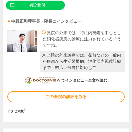
初診受付
中野正和
理事長・院長
にインタビュー
貴院の外来では、特に内視鏡を中心とし
た消化器疾患の診療に注力されているそう
ですね。
当院の外来診療では、発熱などの一般内
科疾患から生活習慣病、消化器内視鏡診療
まで、幅広い分野に対応して…
DOCTORVIEW
でインタビュー全文を読む
この医院の詳細をみる
※
アクセス数