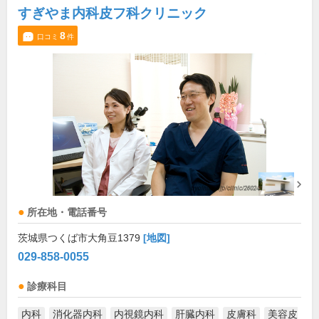
すぎやま内科皮フ科クリニック
8
口コミ
件
所在地・電話番号
茨城県つくば市大角豆1379
[地図]
029-858-0055
診療科目
内科
消化器内科
内視鏡内科
肝臓内科
皮膚科
美容皮