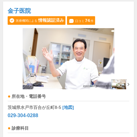
金子医院
情報認証済み
74
医療機関による
口コミ
件
所在地・電話番号
茨城県水戸市百合が丘町8-5
[地図]
029-304-0288
診療科目