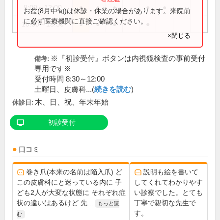
9:00～12:00
●
●
●
●
●
お盆(8月中旬)は休診・休業の場合があります。来院前
に必ず医療機関に直接ご確認ください。
15:00～18:30
●
●
●
●
×閉じる
※『初診受付』ボタンは内視鏡検査の事前受付
備考:
専用です※
受付時間 8:30～12:00
土曜日、皮膚科...(
続きを読む
)
木、日、祝、年末年始
休診日:
初診受付
口コミ
巻き爪(本来の名前は陥入爪) ど
説明も絵を書いて
この皮膚科にと迷っている内に 子
してくれてわかりやす
ども2人が大変な状態に それぞれ症
い診察でした。とても
状の違いはあるけど 先...
丁寧で親切な先生で
もっと読
す。
む