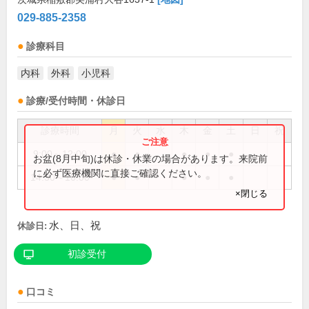
029-885-2358
診療科目
内科
外科
小児科
診療/受付時間・休診日
診療時間
月
火
水
木
金
土
日
祝
9:00～12:00
●
●
●
●
●
お盆(8月中旬)は休診・休業の場合があります。来院前
に必ず医療機関に直接ご確認ください。
14:30～16:00
●
●
●
●
●
×閉じる
水、日、祝
休診日:
初診受付
口コミ