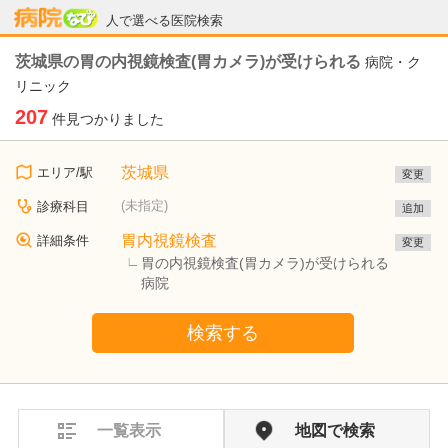
病院なび
人で選べる医院検索
茨城県の胃の内視鏡検査(胃カメラ)が受けられる
病院・ク
リニック
207
件見つかりました
茨城県
エリア/駅
変更
(未指定)
診療科目
追加
胃内視鏡検査
詳細条件
変更
胃の内視鏡検査(胃カメラ)が受けられる
病院
検索する
一覧表示
地図で検索