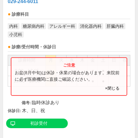
029-244-6011
診療科目
内科
糖尿病内科
アレルギー科
消化器内科
肝臓内科
小児科
診療/受付時間・休診日
診療時間
月
火
水
木
金
土
日
祝
9:00～12:15
●
●
●
●
●
お盆(8月中旬)は休診・休業の場合があります。来院前
に必ず医療機関に直接ご確認ください。
15:00～18:00
●
●
●
●
●
×閉じる
臨時休診あり
備考:
木、日、祝
休診日:
初診受付