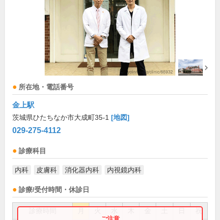
所在地・電話番号
金上駅
茨城県ひたちなか市大成町35-1
[地図]
029-275-4112
診療科目
内科
皮膚科
消化器内科
内視鏡内科
診療/受付時間・休診日
診療時間
月
火
水
木
金
土
日
祝