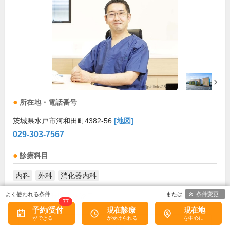
所在地・電話番号
茨城県水戸市河和田町4382-56
[地図]
029-303-7567
診療科目
内科
外科
消化器内科
条件変更
診療/受付時間・休診日
77
予約/受付
現在診療
現在地
診療時間
月
火
水
木
金
土
日
祝