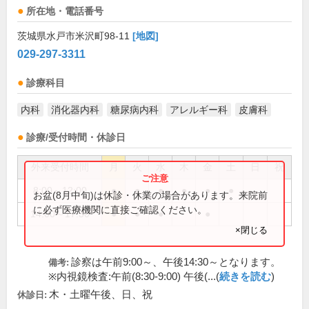
所在地・電話番号
茨城県水戸市米沢町98-11
[地図]
029-297-3311
診療科目
内科
消化器内科
糖尿病内科
アレルギー科
皮膚科
診療/受付時間・休診日
外来受付時間
月
火
水
木
金
土
日
祝
8:00～12:00
●
●
●
●
●
●
お盆(8月中旬)は休診・休業の場合があります。来院前
に必ず医療機関に直接ご確認ください。
14:00～17:30
●
●
●
●
×閉じる
診察は午前9:00～、午後14:30～となります。
備考:
※内視鏡検査:午前(8:30-9:00) 午後(...(
続きを読む
)
木・土曜午後、日、祝
休診日: