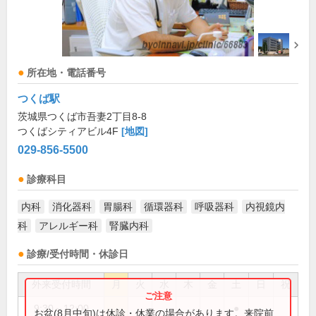
所在地・電話番号
つくば駅
茨城県つくば市吾妻2丁目8-8
つくばシティアビル4F
[地図]
029-856-5500
診療科目
内科
消化器科
胃腸科
循環器科
呼吸器科
内視鏡内
科
アレルギー科
腎臓内科
診療/受付時間・休診日
外来受付時間
月
火
水
木
金
土
日
祝
9:30～12:00
●
お盆(8月中旬)は休診・休業の場合があります。来院前