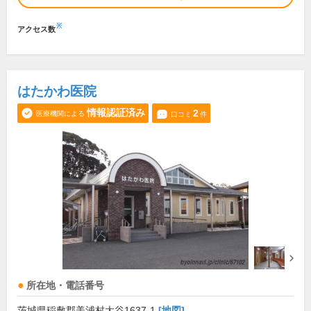
※
アクセス数
はたかわ医院
情報認証済み
2
医療機関による
口コミ
件
所在地・電話番号
茨城県稲敷郡美浦村大谷1637-1
[地図]