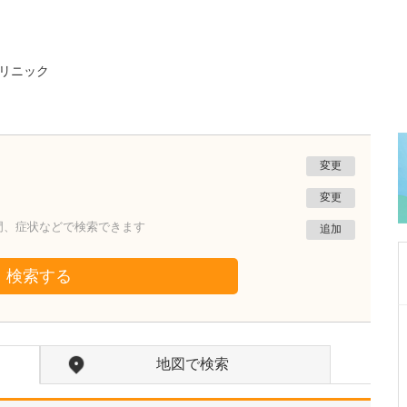
リニック
変更
変更
門、症状などで検索できます
追加
検索する
群馬県前橋市
前橋フォレスト内科外科クリニック
地図で検索
石﨑 嘉宏
院長
取材記事
日々の診療でどのようなことを心がけています