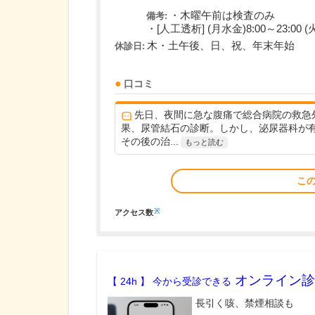
・木曜午前は検査のみ
備考:
・[人工透析] (月水金)8:00～23:00 (火
木・土午後、日、祝、年末年始
休診日:
口コミ
先日、夜間に急な腹痛で総合病院の救急
果、尿管結石の診断。しかし、泌尿器科が
その後の治...
もっと読む
こ
※
アクセス数
オンライン診
【 24h 】 今から受診できる
長引く咳、禁煙相談も