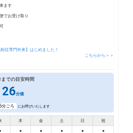
来ます
便でお受け取り
可
花粉症専門外来】はじめました！
こちらから＞＞
診までの目安時間
26
分後
6
分ごろ
にお呼びいたします
水
木
金
土
日
祝
●
●
●
●
●
●