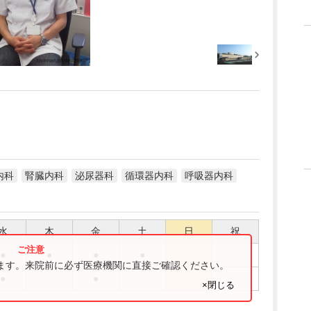
内科
腎臓内科
泌尿器科
循環器内科
呼吸器内科
水
木
金
土
日
祝
●
●
●
●
ります。来院前に必ず医療機関に直接ご確認ください。
●
●
×閉じる