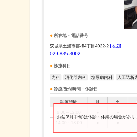
所在地・電話番号
茨城県土浦市都和4丁目4022-2
[地図]
029-835-3002
診療科目
内科
消化器内科
糖尿病内科
人工透析
診療/受付時間・休診日
診療時間
月
火
9:00～12:00
●
●
お盆(8月中旬)は休診・休業の場合があ
14:00～18:00
●
●