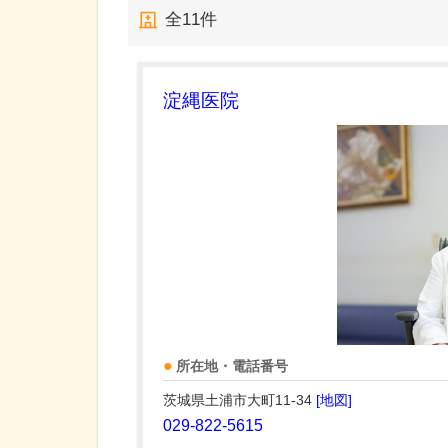
全
11
件
淀縄医院
所在地・電話番号
茨城県土浦市大町11-34
[地図]
029-822-5615