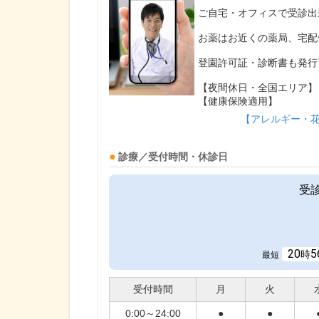
ご自宅・オフィスで受診出
お薬はお近くの薬局、宅配
登園許可証・診断書も発行
【夜間休日・全国エリア】
【健康保険適用】
【アレルギー・
診療／受付時間・休診日
受
20
5
時
最短
受付時間
月
火
0:00～24:00
●
●