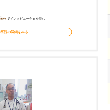
DOCTORVIEW
でインタビュー全文を読む
の医院の詳細をみる