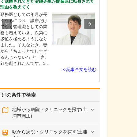
く活躍されてきた淀縄先生が開業医に転身された
器疾患の診療に
理由を教えてく
当院の外来診療
勤務医としての年月が長
熱などの一般内
くなるにつれ、診療だけ
ら生活習慣病、
でなく管理職としての業
視鏡診療まで、
務も増えていき、次第に
野に対応してい
多忙を極めるようになり
らに、創傷処置
ました。そんなとき、妻
鼠径ヘルニア、
から「ちょっと忙しすぎ
瘍、褥瘡、痔ろ
るんじゃない?」と一言、
手術や治療にも
釘を刺されたんです。5…
おり…
>>記事全文を読む
別の条件で検索
地域から病院・クリニックを探す(土
浦市周辺)
駅から病院・クリニックを探す(土浦