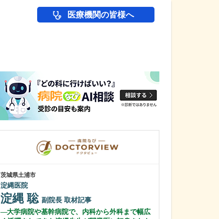
医療機関の皆様へ
医師(ドクター)の
茨城県土浦市
茨城県下妻市
淀縄医院
平間病院
淀縄 聡
中野 正和
副院長
取材記事
大学病院や基幹病院で、内科から外科まで幅広
貴院の外来では