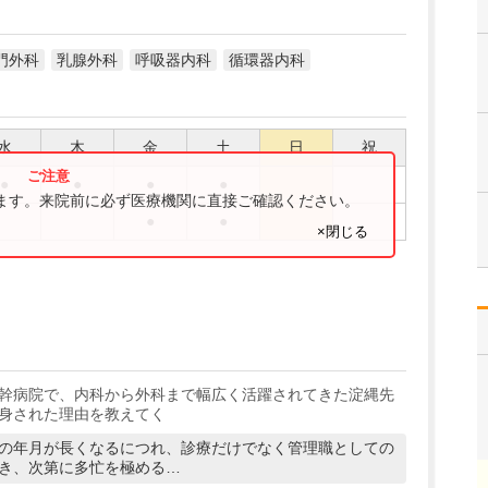
門外科
乳腺外科
呼吸器内科
循環器内科
水
木
金
土
日
祝
●
●
●
●
ります。来院前に必ず医療機関に直接ご確認ください。
●
●
×閉じる
幹病院で、内科から外科まで幅広く活躍されてきた淀縄先
身された理由を教えてく
の年月が長くなるにつれ、診療だけでなく管理職としての
き、次第に多忙を極める…