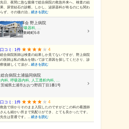
先日、夜間に急な腹痛で総合病院の救急外来へ、検査の結
果、尿管結石の診断。しかし、泌尿器科が有るのにも関わ
らず、その後の治...
続きを読む
医療法人慈厚会
野上病院
内科, 外科, 呼吸器科, ...
茨城県土浦市東崎町6-8
4
口コミ: 1件
総合病院医師は検査の結果しか見てないですが、野上病院
の医師は私の痛みを聴いて診て原因を探してくださり、診
察後嬉しくて涙が...
続きを読む
総合病院土浦協同病院
内科, 呼吸器内科, 人工透析内科, ...
茨城県土浦市おおつ野四丁目1番1号
4
口コミ: 1件
救急で掛かりそのまま入院したのですがどこの科の看護師
さんも細かい所まで気配りができ、とても良かったです。
先生は普通です。...
続きを読む