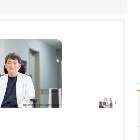
か?
プライマリケア(総合診
療)を担う地域のホームド
クターとして、「なんで
も相談に乗ってくれるク
リニック」であり続けた
いと考えており、そのた
めに、患者さんの話をよ
く聴くことを心がけてい
ます。その上で、お一
人…
>>記事全文を読む