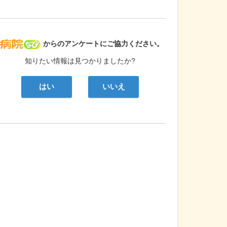
病院なび
からのアンケートにご協力ください。
知りたい情報は見つかりましたか?
はい
いいえ