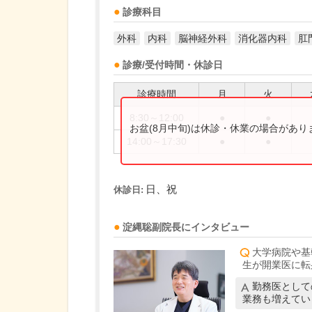
診療科目
外科
内科
脳神経外科
消化器内科
肛
診療/受付時間・休診日
診療時間
月
火
8:30～12:00
●
●
お盆(8月中旬)は休診・休業の場合があ
14:00～17:30
●
●
日、祝
休診日:
淀縄聡
副院長
にインタビュー
大学病院や基
生が開業医に転
勤務医として
業務も増えてい