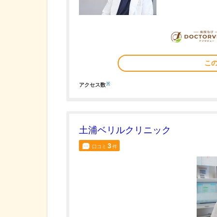
こ
※
アクセス数
土浦ベリルクリニック
3
口コミ
件