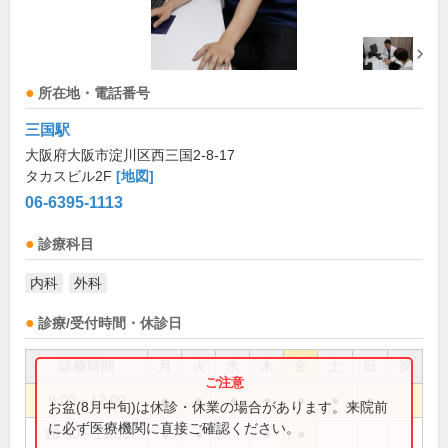
所在地・電話番号
三国駅
大阪府大阪市淀川区西三国2-8-17
タカスビル2F
[地図]
06-6395-1113
診療科目
内科
外科
診療/受付時間・休診日
診療時間
月
火
水
木
金
土
日
祝
9:00～12:00
●
●
●
●
●
●
●
お盆(8月中旬)は休診・休業の場合があります。来院前
に必ず医療機関に直接ご確認ください。
16:00～19:00
●
●
●
●