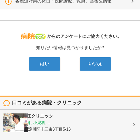
各都道府県の休日・夜間診療、救急、当番医情報
病院なび
からのアンケートにご協力ください。
知りたい情報は見つかりましたか?
はい
いいえ
口コミがある病院・クリニック
医療法人
細江クリニック
内科, 呼吸器科, 小児科, ...
大阪府大阪市淀川区十三東3丁目5-13