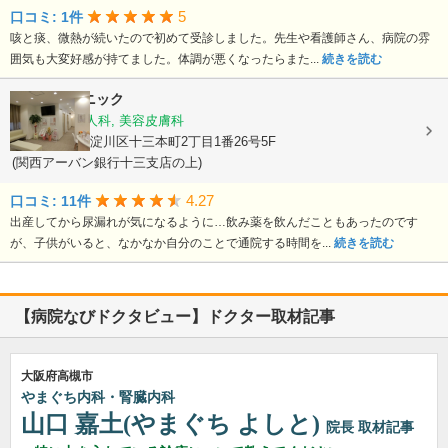
5
口コミ: 1件
咳と痰、微熱が続いたので初めて受診しました。先生や看護師さん、病院の雰
囲気も大変好感が持てました。体調が悪くなったらまた...
続きを読む
ちはるクリニック
産婦人科, 婦人科, 美容皮膚科
大阪府大阪市淀川区十三本町2丁目1番26号5F
(関西アーバン銀行十三支店の上)
4.27
口コミ: 11件
出産してから尿漏れが気になるように…飲み薬を飲んだこともあったのです
が、子供がいると、なかなか自分のことで通院する時間を...
続きを読む
【病院なびドクタビュー】ドクター取材記事
大阪府高槻市
やまぐち内科・腎臓内科
山口 嘉土(やまぐち よしと)
院長
取材記事