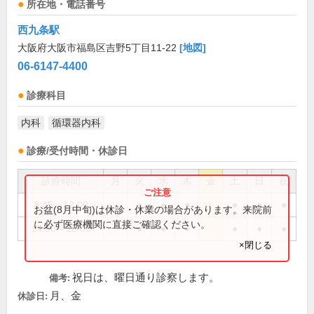
所在地・電話番号
西九条駅
大阪府大阪市福島区吉野5丁目11-22
[地図]
06-6147-4400
診療科目
内科
循環器内科
診療/受付時間・休診日
診療時間
月
火
水
木
金
土
日
祝
8:45～12:00
●
●
●
●
●
●
お盆(8月中旬)は休診・休業の場合があります。来院前
に必ず医療機関に直接ご確認ください。
14:30～18:00
●
●
●
●
●
●
×閉じる
祝日は、曜日通り診察します。
備考:
月、金
休診日: