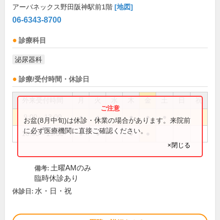
アーバネックス野田阪神駅前1階
[地図]
06-6343-8700
診療科目
泌尿器科
診療/受付時間・休診日
外来受付時間
月
火
水
木
金
土
日
祝
9:00～13:00
●
●
●
●
●
お盆(8月中旬)は休診・休業の場合があります。来院前
に必ず医療機関に直接ご確認ください。
16:00～19:00
●
●
●
●
×閉じる
土曜AMのみ
備考:
臨時休診あり
水・日・祝
休診日: