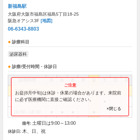
新福島駅
大阪府大阪市福島区福島5丁目18-25
阪急オアシス3F
[地図]
06-6343-8803
診療科目
泌尿器科
診療/受付時間・休診日
診療時間
月
火
水
木
金
土
日
祝
9:00～12:30
●
●
●
●
お盆(8月中旬)は休診・休業の場合があります。来院前
に必ず医療機関に直接ご確認ください。
9:00～13:00
●
×閉じる
16:00～18:30
●
●
●
●
土曜日は9:00～13:00
備考:
木、日、祝
休診日: