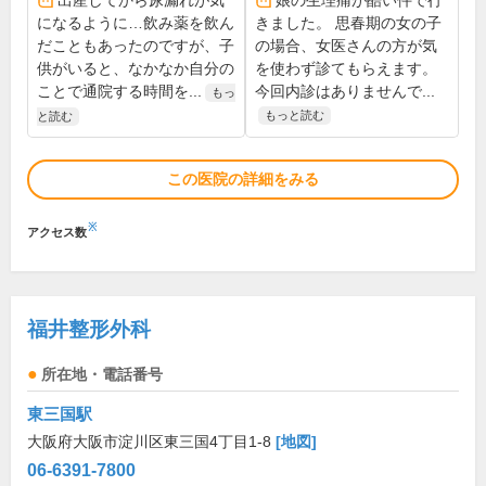
出産してから尿漏れが気
娘の生理痛が酷い件で行
になるように…飲み薬を飲ん
きました。 思春期の女の子
だこともあったのですが、子
の場合、女医さんの方が気
供がいると、なかなか自分の
を使わず診てもらえます。
ことで通院する時間を...
今回内診はありませんで...
もっ
もっと読む
と読む
この医院の詳細をみる
※
アクセス数
福井整形外科
所在地・電話番号
東三国駅
大阪府大阪市淀川区東三国4丁目1-8
[地図]
06-6391-7800