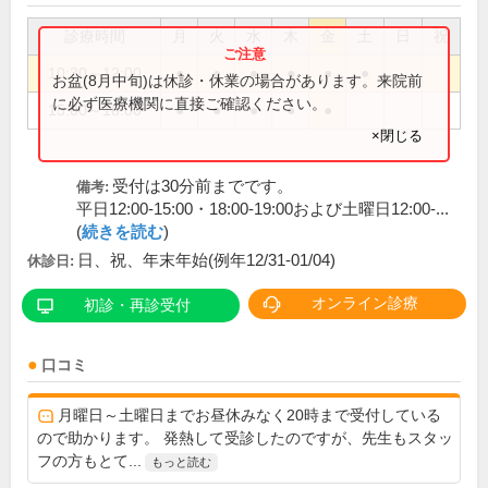
診療時間
月
火
水
木
金
土
日
祝
10:30～12:00
●
●
●
●
●
●
お盆(8月中旬)は休診・休業の場合があります。来院前
に必ず医療機関に直接ご確認ください。
15:00～18:00
●
●
●
●
●
×閉じる
受付は30分前までです。
備考:
平日12:00-15:00・18:00-19:00および土曜日12:00-...
(
続きを読む
)
日、祝、年末年始(例年12/31-01/04)
休診日:
オンライン診療
初診・再診受付
口コミ
月曜日～土曜日までお昼休みなく20時まで受付している
ので助かります。 発熱して受診したのですが、先生もスタッ
フの方もとて...
もっと読む