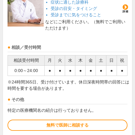
症状に適した診療科
受診の目安・タイミング
受診までに気をつけること
などにご利用ください。（無料でご利用い
ただけます）
相談／受付時間
相談受付時間
月
火
水
木
金
土
日
祝
0:00～24:00
●
●
●
●
●
●
●
●
※24時間365日、受け付けています。休日深夜時間帯の回答には
時間を要する場合があります。
その他
特定の医療機関名の紹介は行っておりません。
無料で医師に相談する