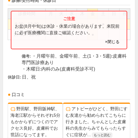
診療/受付時間・休診日
診療時間
月
火
水
木
金
土
日
祝
8:30～12:30
●
●
●
●
●
●
お盆(8月中旬)は休診・休業の場合があります。来院前
に必ず医療機関に直接ご確認ください。
15:30～18:00
●
●
●
●
×閉じる
・月曜午前、金曜午前、土(1・3・5週):皮膚科
備考:
専門医診療あり
・木曜日:内科のみ(皮膚科受診不可)
日、祝
休診日:
口コミ
野田駅、野田阪神駅、
アトピーがひどく、野田にす
海老江駅からそれぞれ5分
む友達から勧められてこちらに
もかからずにつくのでア
行きました。ちゃんとした皮膚
クセス良好。皮膚科でお
科の先生からみてもらったらす
世話になってます。
ぐに症状が...
もっと読む