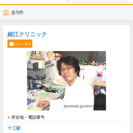
全
5
件
細江クリニック
1
口コミ
件
所在地・電話番号
十三駅