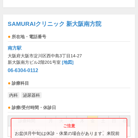
SAMURAIクリニック 新大阪南方院
所在地・電話番号
南方駅
大阪府大阪市淀川区西中島3丁目14-27
新大阪南方ビル2階201号室
[地図]
06-6304-0112
診療科目
内科
泌尿器科
診療/受付時間・休診日
診療時間
月
火
水
木
金
土
日
祝
11:00～19:00
●
●
●
●
お盆(8月中旬)は休診・休業の場合があります。来院前