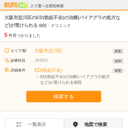
病院なび
人で選べる医院検索
大阪市淀川区のED(勃起不全)の治療(バイアグラの処方な
ど)が受けられる
病院・クリニック
5
件見つかりました
大阪市淀川区
エリア/駅
変更
(未指定)
診療科目
追加
ED(勃起不全)
詳細条件
変更
ED(勃起不全)の治療(バイアグラの処方
など)が受けられる病院
検索する
一覧表示
地図で検索