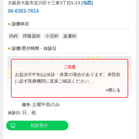
大阪府大阪市淀川区十三東3丁目5-13
[地図]
06-6303-7814
診療科目
内科
呼吸器科
小児科
皮膚科
診療/受付時間・休診日
外来受付時間
月
火
水
木
金
土
日
祝
9:00～12:30
●
●
●
●
●
●
お盆(8月中旬)は休診・休業の場合があります。来院前
に必ず医療機関に直接ご確認ください。
17:00～19:30
●
●
●
●
●
×閉じる
土曜午前のみ
備考:
日、祝
休診日:
初診受付