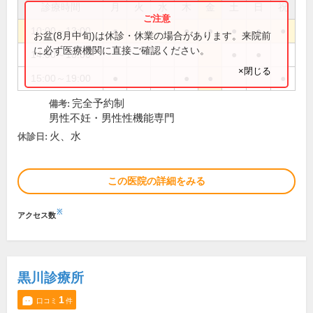
診療時間
月
火
水
木
金
土
日
祝
10:00～13:00
●
●
●
●
●
●
お盆(8月中旬)は休診・休業の場合があります。来院前
に必ず医療機関に直接ご確認ください。
14:00～18:00
●
●
×閉じる
15:00～19:00
●
●
●
●
完全予約制
備考:
男性不妊・男性性機能専門
火、水
休診日:
この医院の詳細をみる
※
アクセス数
黒川診療所
1
口コミ
件