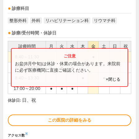
診療科目
整形外科
外科
リハビリテーション科
リウマチ科
診療/受付時間・休診日
診療時間
月
火
水
木
金
土
日
祝
8:40～11:30
●
お盆(8月中旬)は休診・休業の場合があります。来院前
8:40～13:00
●
●
●
に必ず医療機関に直接ご確認ください。
8:40～13:30
●
●
×閉じる
17:00～20:00
●
●
●
日、祝
休診日:
この医院の詳細をみる
※
アクセス数