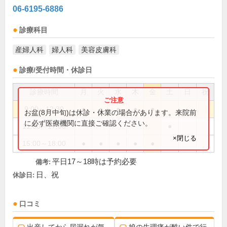
06-6195-6886
診療科目
産婦人科
婦人科
美容皮膚科
診療/受付時間・休診日
診療時間
月
火
水
木
金
土
日
祝
9:00～12:30
●
●
●
●
●
お盆(8月中旬)は休診・休業の場合があります。来院前
に必ず医療機関に直接ご確認ください。
11:00～17:00
●
×閉じる
15:00～18:00
●
●
●
●
●
平日17～18時は予約必要
備考:
日、祝
休診日:
口コミ