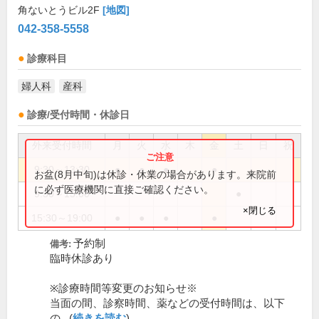
角ないとうビル2F
[地図]
042-358-5558
診療科目
婦人科
産科
診療/受付時間・休診日
外来受付時間
月
火
水
木
金
土
日
祝
9:30～13:30
●
●
●
●
お盆(8月中旬)は休診・休業の場合があります。来院前
に必ず医療機関に直接ご確認ください。
9:30～15:00
●
×閉じる
15:30～19:00
●
●
●
●
予約制
備考:
臨時休診あり
※診療時間等変更のお知らせ※
当面の間、診察時間、薬などの受付時間は、以下
の...(
続きを読む
)