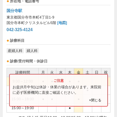
所在地・電話番号
国分寺駅
東京都国分寺市本町4丁目1-9
国分寺本町クリスタルビル5階
[地図]
042-325-4124
診療科目
産婦人科
婦人科
診療/受付時間・休診日
診療時間
月
火
水
木
金
土
日
祝
9:00～12:00
●
●
●
●
●
お盆(8月中旬)は休診・休業の場合があります。来院前
9:00～14:00
●
に必ず医療機関に直接ご確認ください。
15:00～18:00
●
●
●
×閉じる
15:00～19:00
●