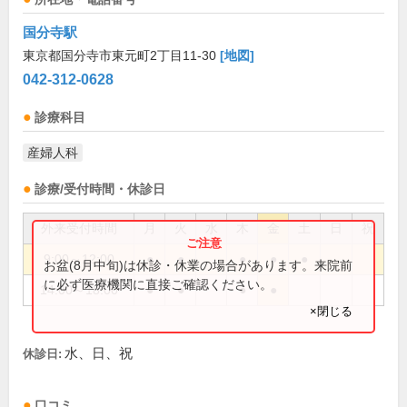
国分寺駅
東京都国分寺市東元町2丁目11-30
[地図]
042-312-0628
診療科目
産婦人科
診療/受付時間・休診日
外来受付時間
月
火
水
木
金
土
日
祝
9:00～12:00
●
●
●
●
●
お盆(8月中旬)は休診・休業の場合があります。来院前
に必ず医療機関に直接ご確認ください。
14:00～18:00
●
●
●
●
×閉じる
水、日、祝
休診日:
口コミ