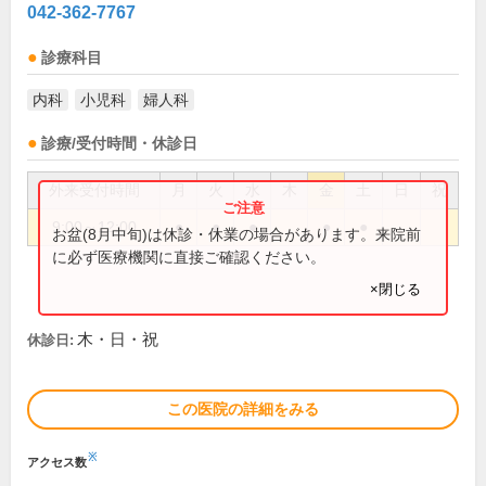
042-362-7767
診療科目
内科
小児科
婦人科
診療/受付時間・休診日
外来受付時間
月
火
水
木
金
土
日
祝
9:00～12:00
●
●
●
●
●
お盆(8月中旬)は休診・休業の場合があります。来院前
に必ず医療機関に直接ご確認ください。
×閉じる
木・日・祝
休診日:
この医院の詳細をみる
※
アクセス数