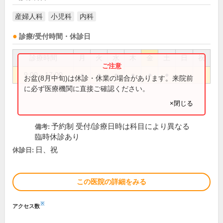
産婦人科
小児科
内科
診療/受付時間・休診日
診療時間
月
火
水
木
金
土
日
祝
9:00～17:00
●
●
●
●
●
●
お盆(8月中旬)は休診・休業の場合があります。来院前
に必ず医療機関に直接ご確認ください。
×閉じる
予約制 受付/診療日時は科目により異なる
備考:
臨時休診あり
日、祝
休診日:
この医院の詳細をみる
※
アクセス数