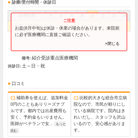
診療/受付時間・休診日
診療時間
月
火
水
木
金
土
日
祝
9:00～12:00
●
●
●
●
●
お盆(8月中旬)は休診・休業の場合があります。来院前
に必ず医療機関に直接ご確認ください。
×閉じる
紹介受診重点医療機関
備考:
土～日・祝
休診日:
口コミ
補助券を使えば、追加料金
比較的大きな総合市立病
0円のこともありリーズナブ
院なので、市民が頼りにし
ルです。都内では出産費用も
ている病院です。院内はき
安く、予約金もいりません。
れいだし、スタッフも沢山
医師がベテランで女...
いるので、安心感がありま
もっと
す。
読む