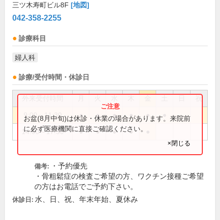
三ツ木寿町ビル8F
[地図]
042-358-2255
診療科目
婦人科
診療/受付時間・休診日
外来受付時間
月
火
水
木
金
土
日
祝
9:00～11:30
●
●
●
●
●
●
お盆(8月中旬)は休診・休業の場合があります。来院前
に必ず医療機関に直接ご確認ください。
14:00～17:30
●
●
●
●
●
×閉じる
・予約優先
備考:
・骨粗鬆症の検査ご希望の方、ワクチン接種ご希望
の方はお電話でご予約下さい。
水、日、祝、年末年始、夏休み
休診日: