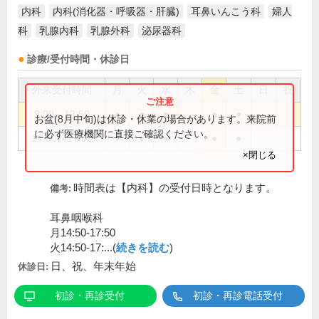
内科
内科(消化器・呼吸器・肝臓)
耳鼻いんこう科
婦人
科
乳腺内科
乳腺外科
泌尿器科
診療/受付時間・休診日
外来受付時間
月
火
水
木
金
土
日
祝
9:00～12:50
●
●
●
●
●
お盆(8月中旬)は休診・休業の場合があります。来院前
に必ず医療機関に直接ご確認ください。
14:50～17:50
●
●
●
●
●
×閉じる
時間表は【内科】の受付日時となります。
備考:
耳鼻咽喉科
月14:50-17:50
火14:50-17:...(
続きを読む
)
日、祝、年末年始
休診日:
初診・再診受付
初診・再診電話受付