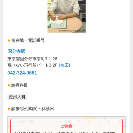
所在地・電話番号
国分寺駅
東京都国分寺市南町3-1-28
飛べない飛行船パート2 2F
[地図]
042-324-9661
診療科目
産婦人科
診療/受付時間・休診日
診療時間
月
火
水
木
金
土
日
祝
9:00～12:00
●
●
●
●
●