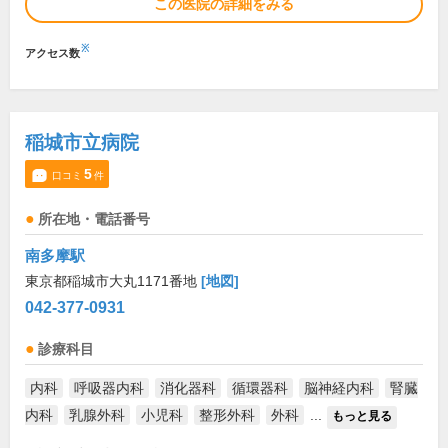
この医院の詳細をみる
※
アクセス数
稲城市立病院
5
口コミ
件
所在地・電話番号
南多摩駅
東京都稲城市大丸1171番地
[地図]
042-377-0931
診療科目
内科
呼吸器内科
消化器科
循環器科
脳神経内科
腎臓
内科
乳腺外科
小児科
整形外科
外科
...
もっと見る