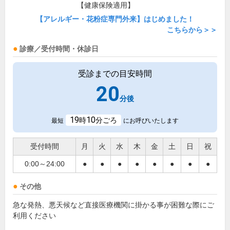
【健康保険適用】
【アレルギー・花粉症専門外来】はじめました！
こちらから＞＞
診療／受付時間・休診日
受診までの目安時間
20
分後
19
10
時
分ごろ
最短
にお呼びいたします
受付時間
月
火
水
木
金
土
日
祝
0:00～24:00
●
●
●
●
●
●
●
●
その他
急な発熱、悪天候など直接医療機関に掛かる事が困難な際にご
利用ください