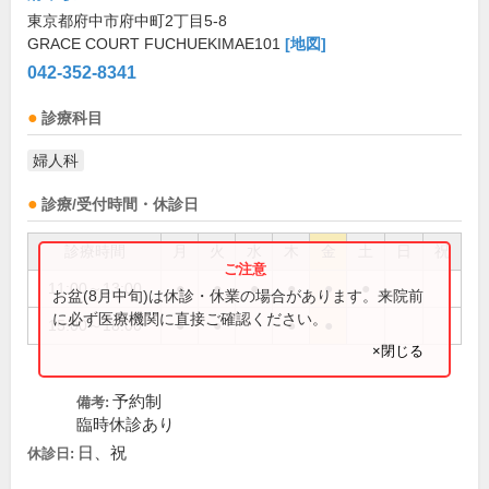
東京都府中市府中町2丁目5-8
GRACE COURT FUCHUEKIMAE101
[地図]
042-352-8341
診療科目
婦人科
診療/受付時間・休診日
診療時間
月
火
水
木
金
土
日
祝
11:00～13:00
●
●
●
●
●
●
お盆(8月中旬)は休診・休業の場合があります。来院前
に必ず医療機関に直接ご確認ください。
15:00～18:00
●
●
●
●
×閉じる
予約制
備考:
臨時休診あり
日、祝
休診日: