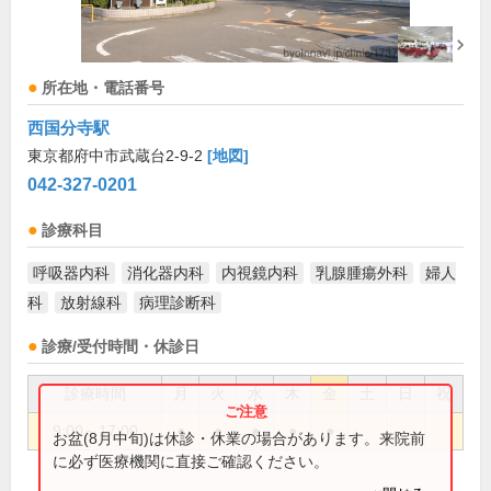
所在地・電話番号
西国分寺駅
東京都府中市武蔵台2-9-2
[地図]
042-327-0201
診療科目
呼吸器内科
消化器内科
内視鏡内科
乳腺腫瘍外科
婦人
科
放射線科
病理診断科
診療/受付時間・休診日
診療時間
月
火
水
木
金
土
日
祝
9:00～17:00
●
●
●
●
●
お盆(8月中旬)は休診・休業の場合があります。来院前
に必ず医療機関に直接ご確認ください。