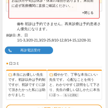
お盆(8月中旬)は休診・休業の場合があります。来院前
に必ず医療機関に直接ご確認ください。
15:00～18:00
●
●
●
●
×閉じる
初診は予約できません。再来診療は予約患者さ
備考:
ん優先になります。
木、日
休診日:
1/1-3,3/20-21,3/23-25,8/10-12,8/14-15,12/28-31
再診電話受付
口コミ
本当にお優しい先生
穏やかで、丁寧な本当にいい
です。初診以外は予約制
先生です。 心配なことを伺う
ですが、初診ですぐに診
と、わかりやすく説明をして下さ
て頂きたかった私には助
り、先生の優しい話しかたに本当
かりました
にほっ...
もっと読む