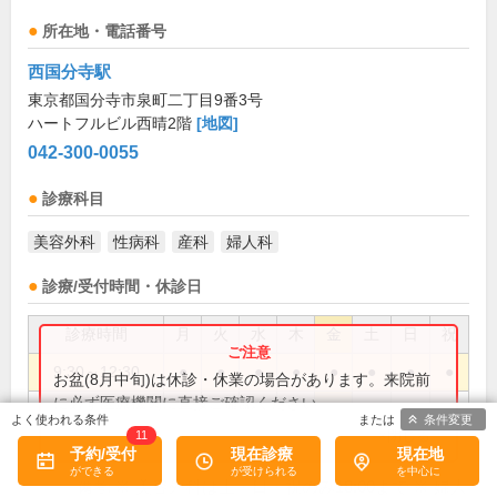
所在地・電話番号
西国分寺駅
東京都国分寺市泉町二丁目9番3号
ハートフルビル西晴2階
[地図]
042-300-0055
診療科目
美容外科
性病科
産科
婦人科
診療/受付時間・休診日
診療時間
月
火
水
木
金
土
日
祝
9:30～12:30
●
●
●
●
●
●
●
●
お盆(8月中旬)は休診・休業の場合があります。来院前
に必ず医療機関に直接ご確認ください。
15:00～18:00
●
●
●
条件変更
×閉じる
11
15:00～19:00
●
●
●
●
●
予約/受付
現在診療
現在地
※ 美容外科は土・日・祝のみ18:00まで ※ 婦人
備考: