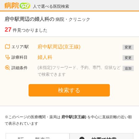
病院なび
人で選べる医院検索
府中駅周辺の婦人科の
病院・クリニック
27
件見つかりました
府中駅周辺(京王線)
エリア/駅
変更
婦人科
診療科目
変更
(未指定)フリーワード、予約、専門、症状など
詳細条件
追加
で検索できます
検索する
※このページの医療機関・薬局は
府中駅(京王線)
を中心に直線距離の近い順
で表示されています