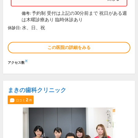
予約制 受付は上記の30分前まで 祝日がある週
備考:
は木曜診療あり 臨時休診あり
水、日、祝
休診日:
この医院の詳細をみる
※
アクセス数
まきの歯科クリニック
2
口コミ
件