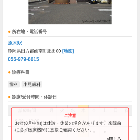
所在地・電話番号
原木駅
静岡県田方郡函南町肥田60
[地図]
055-979-8615
診療科目
歯科
小児歯科
診療/受付時間・休診日
診療時間
月
火
水
木
金
土
日
祝
9:00～12:00
●
●
●
●
●
お盆(8月中旬)は休診・休業の場合があります。来院前
に必ず医療機関に直接ご確認ください。
14:30～18:30
●
●
●
●
●
×閉じる