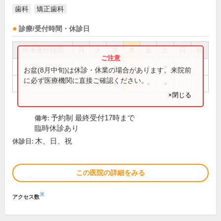
歯科
矯正歯科
診療/受付時間・休診日
外来受付時間
月
火
水
木
金
土
日
祝
9:00～12:30
●
●
●
●
●
お盆(8月中旬)は休診・休業の場合があります。来院前
に必ず医療機関に直接ご確認ください。
13:30～17:30
●
●
●
●
●
×閉じる
予約制 最終受付17時まで
備考:
臨時休診あり
木、日、祝
休診日:
この医院の詳細をみる
※
アクセス数