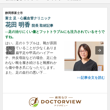
静岡県富士市
富士 足・心臓血管クリニック
花田 明香
院長
取材記事
足の治りにくい傷とフットトラブルにも注力されているそうで
すね。
はい。足のトラブルは、靴が原因
となっていることが少なくありま
せん。扁平足や甲高のハイアー
チ、外反母趾などの場合、足に合
わない靴を履き続けると靴擦れか
ら傷や巻き爪になったりします。
また、足の血行の悪い下…
>>記事全文を読む