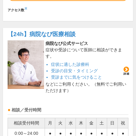
※
アクセス数
【24h】
病院なび医療相談
病院なび公式サービス
症状や受診について医師に相談ができま
す。
症状に適した診療科
受診の目安・タイミング
受診までに気をつけること
などにご利用ください。（無料でご利用い
ただけます）
相談／受付時間
相談受付時間
月
火
水
木
金
土
日
祝
0:00～24:00
●
●
●
●
●
●
●
●