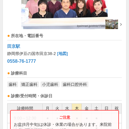
所在地・電話番号
田京駅
静岡県伊豆の国市田京38-2
[地図]
0558-76-1777
診療科目
歯科
矯正歯科
小児歯科
歯科口腔外科
診療/受付時間・休診日
診療時間
月
火
水
木
金
土
日
祝
9:00～12:30
●
●
●
●
●
お盆(8月中旬)は休診・休業の場合があります。来院前
14:00～16:30
●