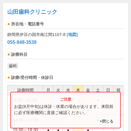
山田歯科クリニック
所在地・電話番号
静岡県伊豆の国市南江間1107-8
[地図]
055-948-3539
診療科目
歯科
診療/受付時間・休診日
診療時間
月
火
水
木
金
土
日
祝
9:30～12:30
●
お盆(8月中旬)は休診・休業の場合があります。来院前
9:30～13:00
●
●
●
●
に必ず医療機関に直接ご確認ください。
14:00～17:00
●
×閉じる
15:00～18:30
●
●
●
●